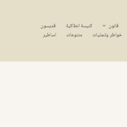
قانون
كنيسة انطاكية
قديسون
خواطر وتجليات
متنوعات
اساطير