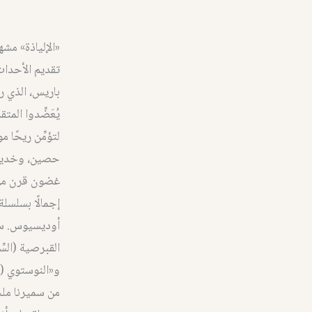
«الإلياذة» مشه
تقديم الأحداث
باريس، الذي رش
يُعَضِّدوا ال
لتؤمِّن ريحًا 
حصين، وخديعة 
غضون قرن من 
إجمالًا بسلسل
أوديسيوس. سلس
القبرصية (السّ
و«النوستوي (ا