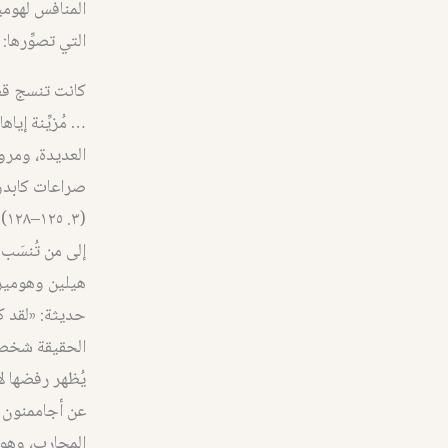
المنافس لهومي
التي تصوِّرها:
كانت تنسج قط
… مُزيِّنة إيا
العديدة، ومرو
صراعات كابدوه
(٣. ١٢٥–١٢٨)
إلى من تُنسَب
هيلين وهومير
حديثة: «لقد ك
يُظهر رفضها 