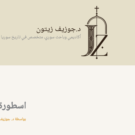
خطي
لى
لمحتوى
د.جوزيف زيتون
أكاديمي وباحث سوري، متخصص في تاريخ سوريا وال
اسطورة 
بواسطة
د. جوزيف