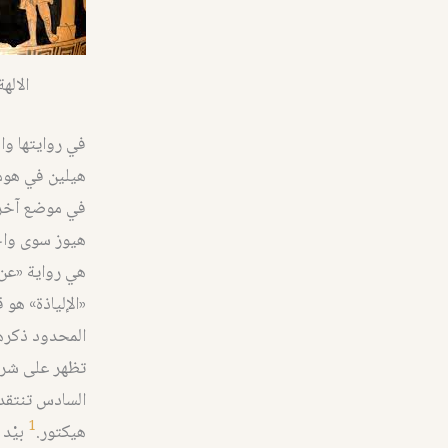
الاله
في روايتها وا
هيلين في هومي
هيوز سوى واحد
«الإلياذة» هو 
المحدود ذكرها
تظهر على شرفة
السادس تنتقد 
1
هيكتور.
بيْد 