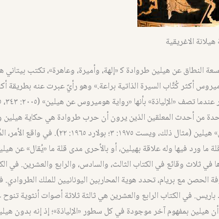
ة هيلانة الاغريقية
سعة النطاق عن هيلين طروادة ﮐ «إلهة، وأميرة، وعاهرة»، تكتب بيتاني 
روس أكثر كُتَّاب السيرة الذاتية براعة.» وهو رأيٌ عبرت عنه بطريقة أكث
ة من أحدث المعلقين الذين يرون أن حرب طروادة هي حكاية هيلين وأن
هي رواية «عن» هيلين (مثال ذلك، ويست ١٩٧٥: ٣؛ بولارد ١٩٦٥: 
قلة ما ورد فيها وله علاقة بهيلين، أو بالأحرى مدى قلة ما «يُقال» عن هيلي
 في ثلاث وقائع في الكتاب الثالث، والسادس، والرابع والعشرين. في الك
 الحصن مع بريام، تحدد هوية المحاربين اليونانيين للملك الطروادي. ف
باريس. في الكتاب الرابع والعشرين هي ثالثة ثلاثة أصوات أنثوية تنوح 
أن هيلين بمفهوم آخر موجودة في كل سطور «الإلياذة»؛ إذ إنه بدون هيلي