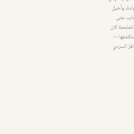
ادة، وأخيل
حاب، حتى
للملحمة كان
التي يستكشفها —
افز السردي