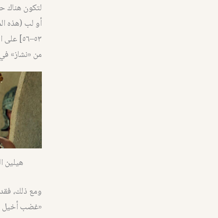
لتكون هناك حر
٥٣–٥٦] ع
من «نشاز» في ال
هيلين ا
ومع ذلك، فقد 
«غضب أخيل بن 