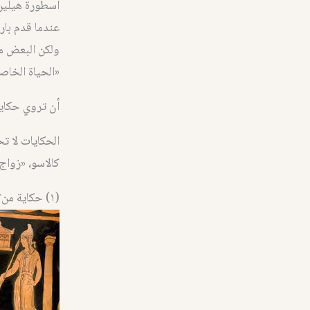
اسطورة هيلين
عندما قدم بار
ولكن البعض م
«الحياة الخاص
أن تروي حكاية
الحكايات لا ت
كالاسو، «زوا
(١) حكاية من؟