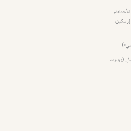
الأحداث،
إرسكين،
صي»)
بل. (روبرت