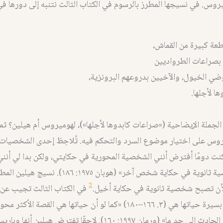
روس. في نسيجها المطرز بالرسوم في الكتاب الثالث نتنبه إلى دورها ف
عة كبيرة من القماش،
ها بصراعات الطرواديين
ضي الخيول، والآخيين بدروعهم البرونزية،
ا لأجلها.
 الجملة الإيضاحية («صراعات كابدوها لأجلها»)، لهوميروس أم هيلين؟ ثم
وس على اختيار موضوع السرد والتحكم فيه. تُلاحِظ إحدى الشخصيات 
نت دومًا أفترض أنني الشخصية المحورية في حكايتي، ولكن بدا لي أنن
الحقيقة شخصية ثانوية في حكاية شخص آخر» (هوبان ١٩٧٥: ١٨٦
2
لأن تصبح شخصية ثانوية في حكاية أخيل.
في الكتاب الثالث تجيب عن 
عن أجاممنون بسيرة حياتها هي (٣. ١٦٦–١٨٠) «كما لو أن حياتها هي القصة ا
المحارب، وهو الحادث إلى حد ما» (ورمان ١٩٩٧: ١٦٠). لاحقًا تفترض ه