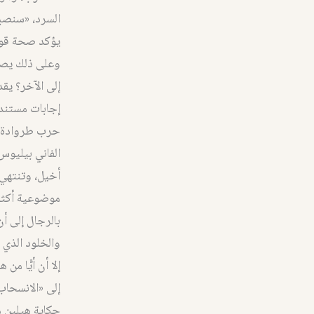
يؤكد صحة قول
إلى الآخر؟ يقد
إجابات مستند
حرب طروادة كلا
موضوعية أكثر
بالرجال إلى أن
والخلود الذي ت
إلا أن أيًّا من
إلى «الانسحاب»
حكاية هيلين 