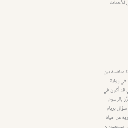
ي الأحداث
ة منافسة بين
في رواية
ي قد أكون في
). نسيج هيلين المطرَّز بالرسوم
سؤال بريام
لأكثر محورية من حياة
يلين أنها وباريس سيتصدران