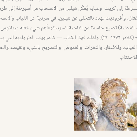
طة إلى كريت، وغيابه يُمكِّن هيلين من الانسحاب من أسبرطة إلى طرو
تال، وأفروديت تهدد بالتخلي عن هيلين. في سردية عن الغياب والانس
 الفاعلية) تصبح حاسمة من الناحية السردية: «أهم شيء فعله مينلاوس 
فقدانه لهيلين» (كلادر ١٩٧٦: ٣٢). ولذلك فهذا الكتاب — كالمرويات الطروادية 
لغياب، والافتقار، والثغرات، والغموض، والتصريح بالشيء ونقيضه والح
لاختتام.