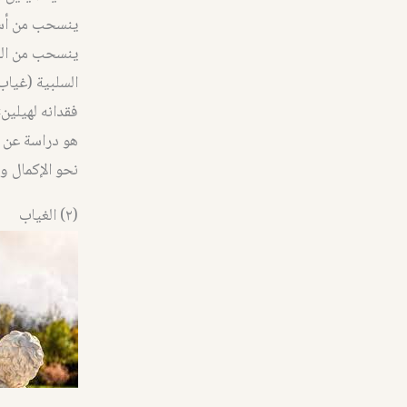
ينسحب من أسبر
ينسحب من الق
السلبية (غياب
هو دراسة عن ا
نحو الإكمال وا
(٢) الغياب