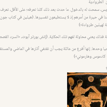
 الطروادية
يس، سمحت له بالدخول. ما حدث بعد ذلك كلنا نعرفه؛ على الأقل، نعرف 
نا في حيرة من أمرهم إذ لا يستطيعون تفسيرها. (هيلين في كتاب جون 
ة لهيلين طروادة»)
 فذلك يعني محاولة لفهم تلك الحكاية. (إتش بورتر آبوت، «السرد القص
حيا وحدها. إنها أفرع من عائلة يجب أن نقتفي آثارها في الماضي والمستق
ج كادموس وهارموني»)