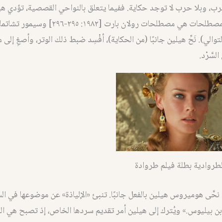
ب، وبلا حرب لا توجد حكاية. ففيما يتعلق بالنواحي القصصية، تؤدي هيل
لى التوالي). نَحِّ هيلين جانبًا (من الحكاية)، أفْسِد ضبط ذلك الوتر، وأصغِ إلى 
سَّرْد.
لطروادية بطلة فيلم طروادة
نحَّى هوميروس هيلين بالفعل جانبًا. تنبئ «الإلياذة» عن موضوعها في ال
بيليوس.» ويُترك إلى هيلين أمر تقديم سردها الخاص، إذ تصبح هي ال