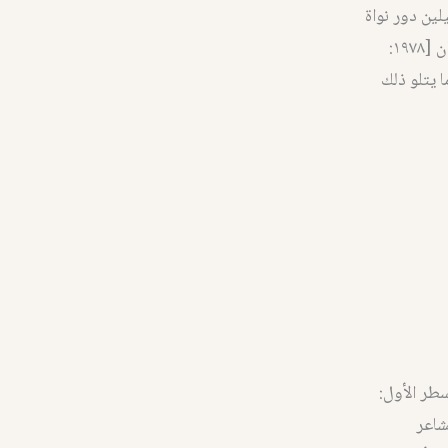
ين دور نواة
أو لب (هذه المصطلحات هي مصطلحات رولان بارت [١٩٨٢: ٢٩٥-٢٩٦] وسيمور تشاتمان [١٩٧٨:
ما يتلو ذلك
سطر الأول:
شاعر