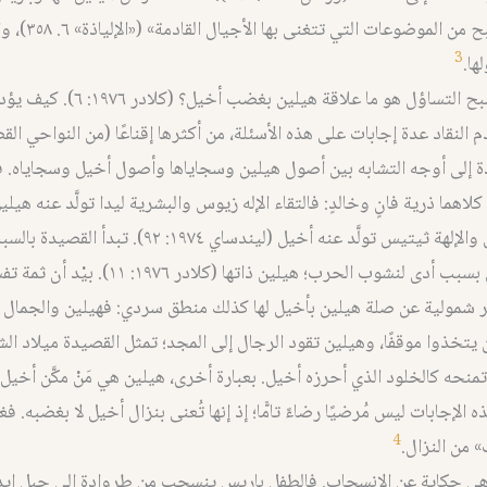
السرد، «سنصبح من المو
3
ها.
وعلى ذلك يصبح التساؤل هو ما علاقة هيلين بغضب
م النقاد عدة إجابات على هذه الأسئلة، من أكثرها إقناعًا (من النواحي ا
ة إلى أوجه التشابه بين أصول هيلين وسجاياها وأصول أخيل وسجاياه. 
هما ذرية فانٍ وخالدٍ: فالتقاء الإله زيوس والبشرية ليدا تولَّد عنه هيلين
الفاني بيليوس والإلهة ثيتيس تولَّد عنه أخيل (ليندساي ١٩٧٤
أخيل، وتنتهي بسبب أدى لنشوب الحرب؛ هيلين ذاتها (كلادر ١٩٧٦: 
 شمولية عن صلة هيلين بأخيل لها كذلك منطق سردي: فهيلين والجمال 
 يتخذوا موقفًا، وهيلين تقود الرجال إلى المجد؛ تمثل القصيدة ميلاد ال
منحه كالخلود الذي أحرزه أخيل. بعبارة أخرى، هيلين هي مَنْ مكَّن أخيل 
 هذه الإجابات ليس مُرضيًا رضاءً تامًّا؛ إذ إنها تُعنى بنزال أخيل لا بغضبه. 
4
 من النزال.
هي حكاية عن الانسحاب. فالطفل باريس ينسحب من طروادة إلى جبل إيد