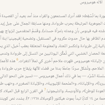
الاله هوميروس
ورة بما تُسْقِطه؛ فقد أدرك المستمعون والقراء منذ أمد بعيد أن القصيدة 
 الجوهرية المرتبطة بحرب طروادة، ومنها مسابقة الجمال على جبل إيدا
َته فيه فينوس بأن وعدته بامرأة حسناء)، وقَسَمُ المتقدمين للزواج بهي
متقدم الظافر بها حال حدوث مكروه في المستقبل، وتضحية إفيجينيا ابنة 
مواتية إلى طروادة ولتكسر اللعنة، والمعلومة المتعلقة بعقب أخيل، الذي ي
الحصان الخشبي، التي تُمكِّن اليونانيين من التسلل إلى طروادة وتدمير
6
«إلياذة» هوميروس ظهرت ملاحم أخرى كي تملأ الثغرات.
هذه الأعمال
ة الملاحم، وتُشكل سردًا جامعًا بدءًا من قضاء الآلهة بإيقاع حرب طرواد
لة السَّرْد — بما في ذلك أعمال هوميروس — تسير على النحو التالي:
ِبريا)»، و«الإلياذة»، و«الملحمة الإثيوبية»، و«الإلياذة الصغرى»، و«نهب ط
7
لعودة للوطن)»، والأوديسة، والتليجونيا.
في القرن الرابع قبل الميلاد
من سميرنا ملحمة من ١٤ كتابًا تبدأ بموت هيكتور (كومبلاك