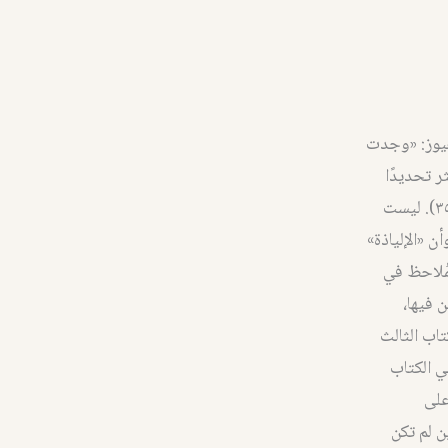
هيوز: «وجدت
ر تحديدًا
في موضع آخر عندما تصف «الإلياذة» بأنها «رواية هوميروس عن هيلين» (٢٠٠٥: ٣٤٣، ٣٥). ليست
 «الإلياذة»
٢٢). في واقع الأمر، المُلاحظ في
ن فيها،
تاب الثالث
ي الكتاب
على
ن لم تكن