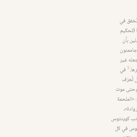
تُخفق في
 (تحكيم
لين بأن
أجاممنون
جعله غير
5
ها.
في
 تُعرَف
ة وحتى موت
 «الملحمة
روادة»،
 كتب كوينتوس
 ١٩٦٨: ٣). يشدد نص كوينتوس في كل