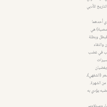
ضوعات التي تتغنى بها الأجيال القادمة» («الإلياذة» ٦. ٣٥٨)، والتاريخ الأدبي
 أخيل؟ (كلادر ١٩٧٦: ٦). كيف يؤدي أحدهما
لقصصية) هي
فبطل وبطلة
 والتقاء
: ٩٢). تبدأ القصيدة بالسبب في غضب
١١). بيْد أن ثمة تفسيرات
يفضيان
شعر (الشفهي)،
من الشهرة.
فغضبه يؤدي به
ا، ومينلاوس