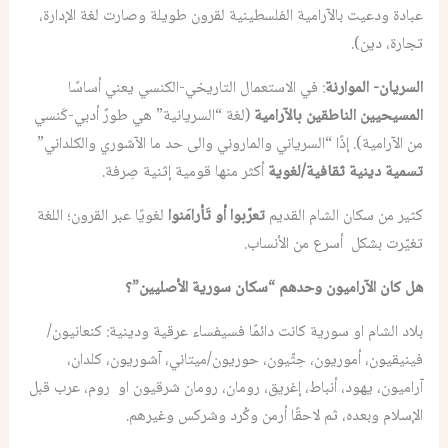
عبادة ودعيت بالآرامية الفلسطينية لقرون طويلة وصارت لغة الإدارة،
تجارة، دين).
السريان- الموارنة
: في الاستعمال التاريخي-الكنسي يعني أساسًا
المسيحيين الناطقين بالآرامية
(لغة “السريانية” هي طورٌ أدبي-كَنسي
من الآرامية). إذًا “السرياني والماروني والى حد ما الآشوري والكلداني”
تسمية دينية ثقافية/لغوية
أكثر منها قومية إثنية صِرفة.
كثير من سكان الشام القديم
تعرّبوا أو تَأرامَنوا
لغويًا عبر القرون؛ اللغة
تغيّرت بشكل أسرع من الأنساب.
هل كان الآراميون وحدهم “سكان سورية الأصليين”؟
بلاد الشام او سورية كانت دائمًا فسيفساء عرقية ودينية: كنعانيون/
فينيقيون، أموريون، حِثّيون، حوريون/ميتاني، آشوريون، كلدان،
آراميون، يهود، أنباط، إغريق، رومان، رومان شرقيون او روم، عرب قبل
الإسلام وبعده، ثم لاحقًا أرمن وكُرد وشركس وغيرهم.