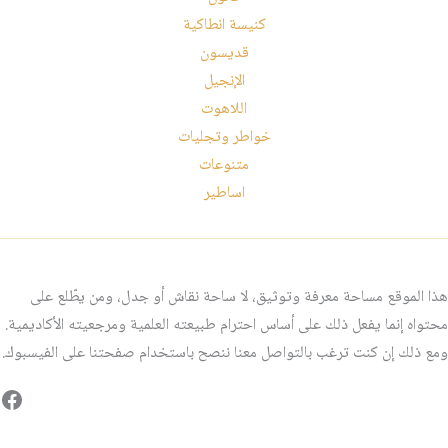
كنيسة انطاكية
قديسون
الإنجيل
اللاهوت
خواطر وتجليات
متنوعات
اساطير
هذا الموقع مساحة معرفة وتوثيق، لا ساحة نقاش أو جدل، ومن يطّلع على
محتواه إنما يفعل ذلك على أساس احترام طبيعته العلمية ومرجعيته الأكاديمية.
ومع ذلك إن كنت ترغب بالتواصل معنا ننصح باستخدام صفحتنا على الفيسبوك.
فيس