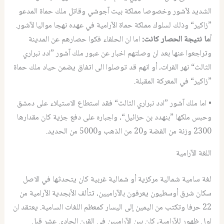
الشديد لآشور وخصوصا مملكة بيت آجوشي وقاتل ملك حماة المدعو
”زاكير“ وذلك لسلوك مملكة حماة الآرامية في عهده نهجا مواليا لآشور.
أ
ما نتيجة الحصار كانت:
اما ان الحلفاء فكوا حصارهم عن المدينة
وتراجعوا عنها بعد ان وصلتهم اخبار عن عبور ملك آشور ”ادد نبراري
الثالث“ نهر الفرات، أو انهم قد توصلوا الى اتفاق يضمن حياد ملك حماة
”زاكير“ في المعركة المقبلة.
• اما ملك آشور ”ادد نبراري الثالث“ فقد استطاع الاستيلاء على دمشق
وحبس ملكها ”بنهدد بن حزائيل“، واجباره على دفع جزية كان مقدارها
2300 وزنة من الفضة و20 من الذهب و5000 من الحديد.
اللغة الآرامية
لغة سامية شمالية مركزية أو شمالية غربية كان يتحدثها في الاصل
سكان شرق أوسطيون يعرفون بالآراميين، تتألف الأبجدية الآرامية من
22 حرفا وتكتب من اليمين إلى اليسار كمعظم اللغات السامية. يعتقد ان
اول ظهور للآرامية، كان بين الآراميين في القرن الحادي عشر قبل