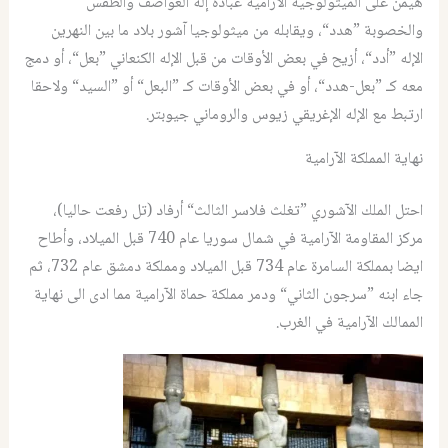
هيمن على الميثولوجية الآرامية عبادة إله العواصف والطقس
والخصوبة ”هدد“، ويقابله من ميثولوجيا آشور بلاد ما بين النهرين
الإله ”أدد“، أزيح في بعض الأوقات من قبل الإله الكنعاني ”بعل“، أو دمج
معه كـ ”بعل-هدد“، أو في بعض الأوقات كـ ”البعل“ أو ”السيد“ ولاحقا
ارتبط مع الإله الإغريقي زيوس والروماني جيوبتر.
نهاية المملكة الآرامية
احتل الملك الآشوري ”تغلث فلاسر الثالث“ أرفاد (تل رفعت حاليا)،
مركز المقاومة الآرامية في شمال سوريا عام 740 قبل الميلاد، وأطاح
ايضا بمملكة السامرة عام 734 قبل الميلاد ومملكة دمشق عام 732، ثم
جاء ابنه ”سرجون الثاني“ ودمر مملكة حماة الآرامية مما ادى الى نهاية
الممالك الآرامية في الغرب.