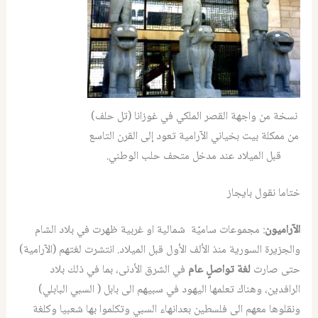
نسخة من واجهة القصر الملكي في غوزانا (تل حلف)
من ممكلة بيت بخياني الآرامية تعود إلى القرن التاسع
قبل الميلاد عند مدخل متحف حلب الوطني.
ختاما نقول بايجاز
الآراميون
: مجموعات ساميّة شمالية او غربية ظهرت في بلاد الشام
والجزيرة السورية منذ الألف الأول قبل الميلاد. انتشرت لغتهم (الآرامية)
حتى صارت
لغة تواصلٍ عام
في الشرق الأدنى، بما في ذلك بلاد
الرافدين، وهناك تعلمها اليهود في سبيهم الى بابل ( السبي البابلي)
ونقلوها معهم الى فلسطين بعدانهاء السبي وتكلموا بها شعبيا وكلغة