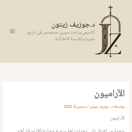
خطي
لى
لمحتوى
د.جوزيف زيتون
أكاديمي وباحث سوري، متخصص في تاريخ
سوريا والكنيسة الأنطاكية.
الآراميون
بواسطة
د. جوزيف زيتون
/
سبتمبر 6, 2025
الآراميون
واحدة من القبائل التي تحدثت لغة سامية شمالية (الآرامية)، أقام