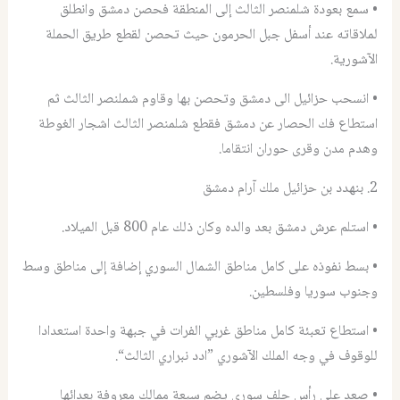
• سمع بعودة شلمنصر الثالث إلى المنطقة فحصن دمشق وانطلق
لملاقاته عند أسفل جبل الحرمون حيث تحصن لقطع طريق الحملة
الآشورية.
• انسحب حزائيل الى دمشق وتحصن بها وقاوم شملنصر الثالث ثم
استطاع فك الحصار عن دمشق فقطع شلمنصر الثالث اشجار الغوطة
وهدم مدن وقرى حوران انتقاما.
2. بنهدد بن حزائيل ملك آرام دمشق
• استلم عرش دمشق بعد والده وكان ذلك عام 800 قبل الميلاد.
• بسط نفوذه على كامل مناطق الشمال السوري إضافة إلى مناطق وسط
وجنوب سوريا وفلسطين.
• استطاع تعبئة كامل مناطق غربي الفرات في جبهة واحدة استعدادا
للوقوف في وجه الملك الآشوري ”ادد نبراري الثالث“.
• صعد على رأس حلف سوري يضم سبعة ممالك معروفة بعدائها