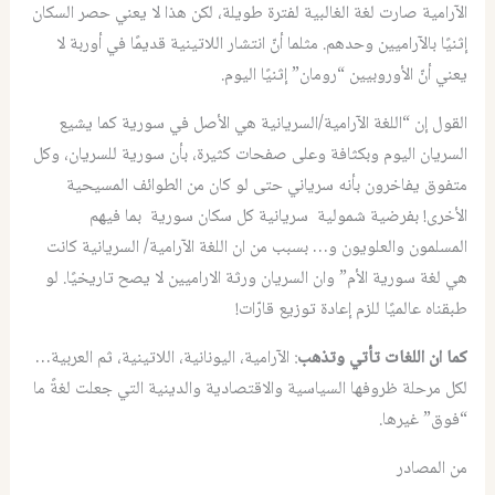
الآرامية صارت لغة الغالبية لفترة طويلة، لكن هذا لا يعني حصر السكان
إثنيًا بالآراميين وحدهم. مثلما أنّ انتشار اللاتينية قديمًا في أوربة لا
يعني أنّ الأوروبيين “رومان” إثنيًا اليوم.
القول إن “اللغة الآرامية/السريانية هي الأصل في سورية كما يشيع
السريان اليوم وبكثافة وعلى صفحات كثيرة، بأن سورية للسريان، وكل
متفوق يفاخرون بأنه سرياني حتى لو كان من الطوائف المسيحية
الأخرى! بفرضية شمولية سريانية كل سكان سورية بما فيهم
المسلمون والعلويون و… بسبب من ان اللغة الآرامية/ السريانية كانت
هي لغة سورية الأم” وان السريان ورثة الاراميين لا يصح تاريخيًا. لو
طبقناه عالميًا للزم إعادة توزيع قارّات!
كما ان اللغات تأتي وتذهب
: الآرامية، اليونانية، اللاتينية، ثم العربية…
لكل مرحلة ظروفها السياسية والاقتصادية والدينية التي جعلت لغةً ما
“فوق” غيرها.
من المصادر