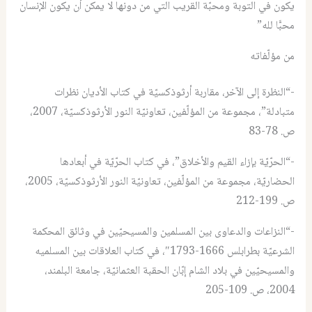
يكون في التوبة ومحبّة القريب التي من دونها لا يمكن أن يكون الإنسان
محبًّا لله”
من مؤلّفاته
-“النظرة إلى الآخر، مقاربة أرثوذكسيّة في كتاب الأديان نظرات
متبادلة”، مجموعة من المؤلّفين، تعاونيّة النور الأرثوذكسيّة، 2007،
ص. 78-83
-“الحرّيّة بإزاء القيم والأخلاق”، في كتاب الحرّيّة في أبعادها
الحضاريّة، مجموعة من المؤلّفين، تعاونيّة النور الأرثوذكسيّة، 2005،
ص. 199-212
-“النزاعات والدعاوى بين المسلمين والمسيحيّين في وثائق المحكمة
الشرعيّة بطرابلس 1666-1793″، في كتاب العلاقات بين المسلميه
والمسيحيّين في بلاد الشام إبّان الحقبة العثمانيّة، جامعة البلمند،
2004، ص. 109-205