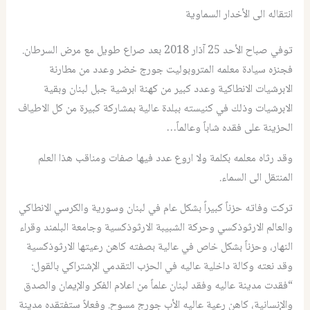
انتقاله الى الأخدار السماوية
توفي صباح الأحد 25 آذار 2018 بعد صراع طويل مع مرض السرطان.
فجنزه سيادة معلمه المتروبوليت جورج خضر وعدد من مطارنة
الابرشيات الانطاكية وعدد كبير من كهنة ابرشية جبل لبنان وبقية
الابرشيات وذلك في كنيسته ببلدة عالية بمشاركة كبيرة من كل الاطياف
الحزينة على فقده شاباً وعالماً…
وقد رثاه معلمه بكلمة ولا اروع عدد فيها صفات ومناقب هذا العلم
المنتقل الى السماء.
تركت وفاته حزناً كبيراً بشكل عام في لبنان وسورية والكرسي الانطاكي
والعالم الارثوذكسي وحركة الشبيبة الارثوذكسية وجامعة البلمند وقراء
النهار، وحزناً بشكل خاص في عالية بصفته كاهن رعيتها الارثوذكسية
وقد نعته وكالة داخلية عاليه في الحزب التقدمي الإشتراكي بالقول:
“فقدت مدينة عاليه وفقد لبنان علماً من اعلام الفكر والإيمان والصدق
والإنسانية، كاهن رعية عاليه الأب جورج مسوح. وفعلاً ستفتقده مدينة