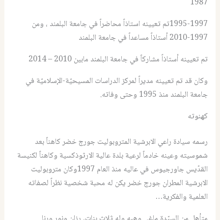
1987
1995-1997تم تعيينه استاذاً محاضراً في جامعة البلمند ، ومن
1997-2010 أستاذاً مساعداً في جامعة البلمند
تم تعيينه أستاذاً مشاركاً في جامعة البلمند مابين 2010 – 2014
وكان قد تم تعيينه مديراً لمركز الدراسات المسيحيّة-الإسلاميّة في
جامعة البلمند منذ 1995 وحتى وفاته.
كهنوته
رسمه سيادة راعي الابرشية المتروبوليت جورج خضر كاهناً بعد
شموسيته وعينه خادماً لرعية بلدة عالية الارثوذكسية وكاهناً لكنيسة
القدّيس جاورجيوس في عاليه منذ العام 1997وكان متروبوليت
الابرشية المطران جورج خضر يكن له محبة شخصية نظراً لصفاته
العلمية والفكرية…
متأهل من السيّدة ماغي وهبه وله ثلاث بنات، رزان ونور ورنا