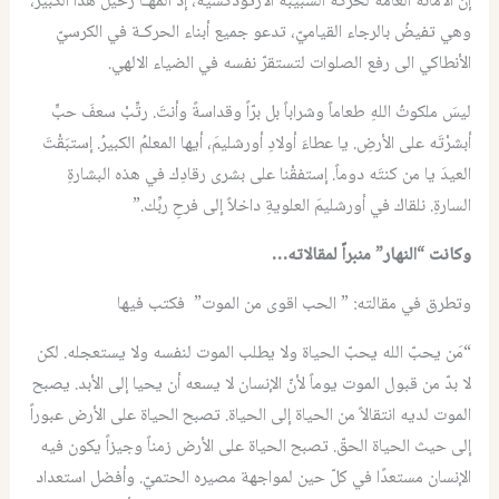
إن الأمانة العامة لحركة الشبيبة الأرثوذكسية، إذ آلمهـا رحيل هذا الكبير،
وهي تفيضُ بالرجاء القياميّ، تدعو جميع أبناء الحركـة في الكرسيّ
الأنطاكي الى رفع الصلوات لتستقرّ نفسه في الضياء الالهي.
ليسَ ملكوتُ اللهِ طعاماً وشراباً بل برّاً وقداسةً وأنتَ. رتِّبْ سعفَ حبٍّ
أبشرْتَه على الأرضِ. يا عطاءَ أولادِ أورشليمَ، أيها المعلمُ الكبيرُ. إستبَقْتَ
العيدَ يا من كنتَه دوماً. إستفقْنا على بشرى رقادِك في هذه البشارةِ
السارةِ. نلقاك في أورشليمَ العلويةِ داخلاً إلى فرحِ ربِّك.”
وكانت “النهار” منبراً لمقالاته…
وتطرق في مقالته: ” الحب اقوى من الموت” فكتب فيها
“مَن يحبّ الله يحبّ الحياة ولا يطلب الموت لنفسه ولا يستعجله. لكن
لا بدّ من قبول الموت يوماً لأنّ الإنسان لا يسعه أن يحيا إلى الأبد. يصبح
الموت لديه انتقالاً من الحياة إلى الحياة. تصبح الحياة على الأرض عبوراً
إلى حيث الحياة الحقّ. تصبح الحياة على الأرض زمناً وجيزاً يكون فيه
الإنسان مستعدًا في كلّ حين لمواجهة مصيره الحتميّ. وأفضل استعداد