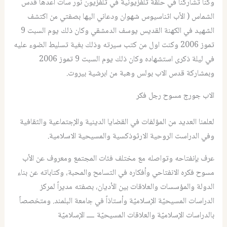
وكنا تشاركنا في حلقة تلفزيونية في تلفزيون نور سات اعدها قدس
الشماس ( الأب اثناسيوس شهوان ودعاني اليها بصفتي من اكتشف
الشهيد في الكهنة القديس يوسف الدمشقي وكان ذلك يوم السبت 9
تموز 2006 وكنت اول من كتب سيرته وذلك بغية تسليط الضوء عليه
في ليلة ذكرى استشهاده وكان ذلك يوم السبت 9 تموز 2006
وبمشاركة قدس الاب بولس وهبة من ابرشية بيروت.
الاب جورج مسوح رجل فكر
لعلمنا العديد من المؤلفات في القضايا الدينية والإجتماعية والثقافية
وفي الدراست الروحية الارثوذكسية والمسيحية الاسلامية.
عرف بإنفتاحه وتواصله مع مختلف فئات المجتمع ومعروف عن الأب
مسوح فكره الانفتاحي وأفكاره في التسامح والمحبة، وكتاباته عن بناء
الدولة والمؤسسات والعلاقات بين الأديان، بصفته مديراً لمركز
الدراسات المسيحيّة الإسلاميّة وأستاذاً في جامعة البلمند. ومتخصصاً
بالدراسات الإسلاميّة والعلاقات المسيحيّة ــــ الإسلاميّة