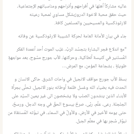
عاليه مشاركاً أهلها في أفراحهم وأتراحهم ومناسباتهم الإجتماعية،
حيث حقق محبة الاخوة الدروزبشكل مساوي لمحبة رعيته
الارثوذكسية والمسيحيين والمسلمين كافة.
جاء في بيان الأمانة العامة لحركة الشبيبة الارثوذكسية عن وفاته
“مع اندلاع فجر البشارة بتجسّد الربّ، غيّب الموت أحد أعمدة الفكر
المُستَنير في كنيسة أنطاكية، وحركتها، الأب جورج مسّوح، بعد مواجهةٍ
طويلةٍ ، بشجاعة المؤمن، مع المرض…
بسطَ الأب جورج مواقف الانجيل في واحات الشرق. حاكى الانسان و
الحدث فيه بضياء الله وغسل ظلمة أوطانه بنور الانجيل. تحلّى بجرأة
الأبنـاء الذين ينشدون الصلب ولا يشخصون الى غير يمين السيّد على
الجلجلة. رعى، علّم، ربّى، صرخَ بيسوع الحقّ في وجه الدجل، ورسخَ،
حتى يومه الأخير في الأرض، والأولّ في السماء، في نبوّته المُستقاة من
نبوّة ٍ سُحِر بها في معلّم الجبل.