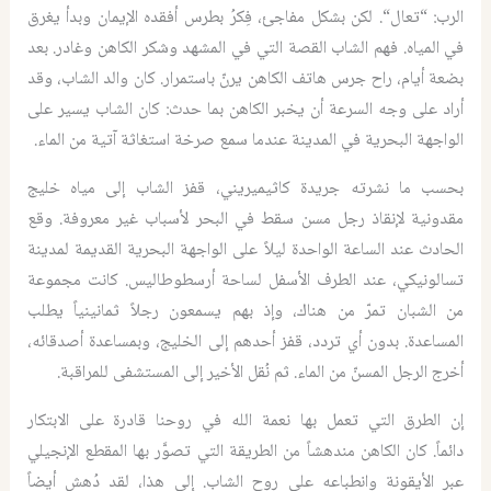
الرب
: “
تعال
“.
لكن بشكل مفاجئ، فِكرُ بطرس أفقده الإيمان وبدأ يغرق
في المياه
.
فهم الشاب القصة التي في المشهد وشكر الكاهن وغادر
.
بعد
بضعة أيام، راح جرس هاتف الكاهن يرنّ باستمرار
.
كان والد الشاب، وقد
أراد على وجه السرعة أن يخبر الكاهن بما حدث
:
كان الشاب يسير على
الواجهة البحرية في المدينة عندما سمع صرخة استغاثة آتية من الماء
.
بحسب ما نشرته جريدة كاثيميريني، قفز الشاب إلى مياه خليج
مقدونية لإنقاذ رجل مسن سقط في البحر لأسباب غير معروفة
.
وقع
الحادث عند الساعة الواحدة ليلاً على الواجهة البحرية القديمة لمدينة
تسالونيكي، عند الطرف الأسفل لساحة أرسطوطاليس
.
كانت مجموعة
من الشبان تمرّ من هناك، وإذ بهم يسمعون رجلاً ثمانينياً يطلب
المساعدة
.
بدون أي تردد، قفز أحدهم إلى الخليج، وبمساعدة أصدقائه،
أخرج الرجل المسنّ من الماء
.
ثم نُقل الأخير إلى المستشفى للمراقبة
.
إن الطرق التي تعمل بها نعمة الله في روحنا قادرة على الابتكار
دائماً
.
كان الكاهن مندهشاً من الطريقة التي تصو
ر بها المقطع الإنجيلي
عبر الأيقونة وانطباعه على روح الشاب
.
إلى هذا، لقد دُهش أيضاً