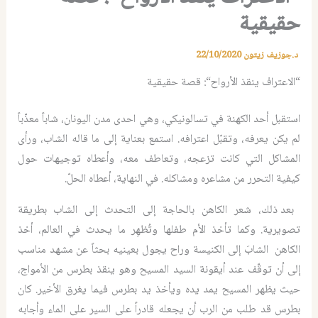
حقيقية
د.جوزيف زيتون
22/10/2020
“
الاعتراف ينقذ الأرواح
“:
قصة حقيقية
استقبل أحد الكهنة في تسالونيكي، وهي احدى مدن اليونان، شاباً معذّباً
لم يكن يعرفه، وتقبّل اعترافه
.
استمع بعناية إلى ما قاله الشاب، ورأى
المشاكل التي كانت تزعجه، وتعاطف معه، وأعطاه توجيهات حول
كيفية التحرر من مشاعره ومشاكله
.
في النهاية، أعطاه الحلّ
.
بعد ذلك، شعر الكاهن بالحاجة إلى التحدث إلى الشاب بطريقة
تصويرية
.
وكما تأخذ الأم طفلها وتُظهِر ما يحدث في العالم، أخذ
الكاهن الشابَ إلى الكنيسة وراح يجول بعينيه بحثاً عن مشهد مناسب
إلى أن توقّف عند أيقونة السيد المسيح وهو ينقذ بطرس من الأمواج،
حيث يظهر المسيح يمد يده ويأخذ يد بطرس فيما يغرق الأخير
.
كان
بطرس قد طلب من الرب أن يجعله قادراً على السير على الماء وأجابه