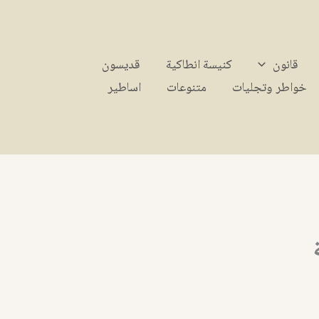
قانون
كنيسة انطاكية
قديسون
خواطر وتجليات
متنوعات
اساطير