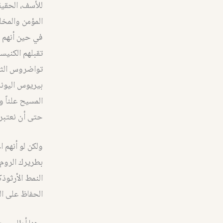
المؤمن والمخل
في حين أنهم 
تقبلهم الكنيسة
بيريوس اليونا
المسيح علناً و
حتى أن نعتبر 
ولكن لو أنهم 
بطريرك الروم 
النمط الأرثوذ
الحفاظ على ا