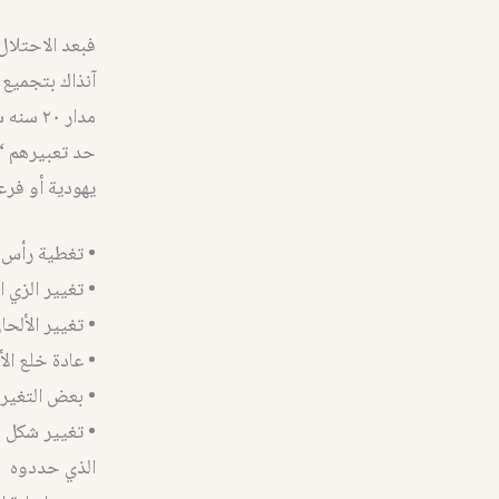
فبعد الاحتلال
آنذاك بتجميع 
حد تعبيرهم “
يهودية أو فرعو
• تغطية رأس ال
• تغيير الزي ا
• تغيير الألحا
• عادة خلع ال
• بعض التغير
• تغيير شكل ط
الذي حددوه