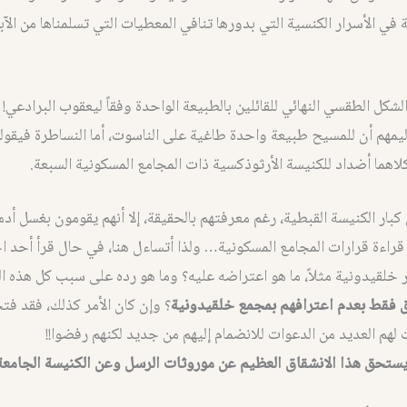
في الأسرار الكنسية التي بدورها تنافي المعطيات التي تسلمناها من الآب
شكل الطقسي النهائي للقائلين بالطبيعة الواحدة وفقاً ليعقوب البرادعي!
مهم أن للمسيح طبيعة واحدة طاغية على الناسوت، أما النساطرة فيقول
لاهما أضداد للكنيسة الأرثوذكسية ذات المجامع المسكونية السبعة.
كبار الكنيسة القبطية، رغم معرفتهم بالحقيقة، إلا أنهم يقومون بغسل أدم
راءة قرارات المجامع المسكونية… ولذا أتساءل هنا، في حال قرأ أحد اخ
 خلقيدونية مثلاً، ما هو اعتراضه عليه؟ وما هو رده على سبب كل هذه ا
لق فقط بعدم اعترافهم بمجمع خلقيدونية
؟ وإن كان الأمر كذلك، فقد فت
ت لهم العديد من الدعوات للانضمام إليهم من جديد لكنهم رفضوا!!
يستحق هذا الانشقاق العظيم عن موروثات الرسل وعن الكنيسة الجامعة؟