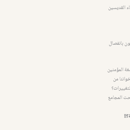
اء القديسين
ون بانفصال
غة المؤمنين
واننا من
لتغييرات؟
حت المجامع
!!