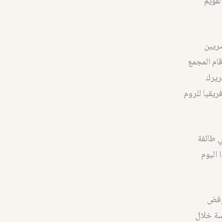
لقويم
ابا المصريين
ام المجمع
ريرك
ريقيا للروم
 طائفة
 اليوم
 رفض
سة خلال