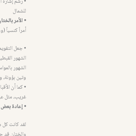
• رشم إشارة ا
للشمال
• الأمر بالختان
أمراً كنسياً 
• جعل التقويم
الشهور القبطي
الشهور بالموا
وتين بؤونة، 
• كما أن الأق
غريب، مثل عي
• إعادة بعض 
لقد كانت كل ه
والختان قد حل