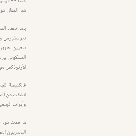
كتبه
يان
هذا المقال هو
ديوسقورس وتج
بتعيين بطرير
المسكوني بإرس
الأرثوذكس موج
فالكنيسة القب
انشقت عن أقدم
وأبواب الجحيم
ما حدث هو، ح
المصريون العو