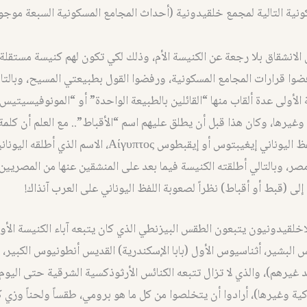
ونية التالية لمجمع خلقيدونية (أحداث المجامع المسكونية السبعة موجو
الانشقاق بلا رجعة عن الكنيسة الأم، وذلك لكي تكون لهم كنيسة مستقلة
وا قرارات المجامع المسكونية، ورفضوا القول بطبيعتي المسيح، وبالتا
الأولى عدة ألقاب منها “القائلين بالطبيعة الواحدة” أو “المونوفيسيتيس” 
غيرها، وكان هذا قبل أن يطلق عليهم اسم “الأقباط”.. مع العلم أن كلم
مشتقة من اللفظ اليوناني إيغيبتوس أو إيقبطوس Αίγυπτος، الاسم الذي
 وبالتالي أطلقته الكنيسة فيما بعد على المنشقين عنها من المصريين،
لى (قبط أو أقباط) نظراً لصعوبة اللفظ اليوناني على العرب آنذاك!
لاخلقيدونيون يتبعون الطقس البيزنطي الذي كان يتبعه آباء الكنيسة الأوا
البشير، أثناسيوس الأول (بابا الإسكندرية) القديس أنطونيوس الكبير، 
 غيرهم)، والذي لا تزال تتبعه الكنائس الأرثوذكسية الشرقية حتى اليوم
اكية وغيرها)، أرادوا أن يتخلصوا من كل ما هو برومي، طقساً ولحناً وزي