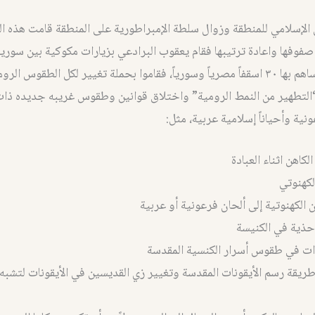
 الإسلامي للمنطقة وزوال سلطة الإمبراطورية على المنطقة قامت هذه ال
صفوفها واعادة ترتيبها فقام يعقوب البرادعي بزيارات مكوكية بين سور
مدار ٢٠ سنه ساهم بها ٣٠ اسقفاً مصرياً وسورياً، فقاموا بحملة تغيير لكل الطقوس ا
التطهير من النمط الرومية” واختلاق قوانين وطقوس غريبه جديده ذا
نية وأحياناً إسلامية عربية، مثل:
كاهن اثناء العبادة
لكهنوتي
ن الكهنوتية إلى ألحان فرعونية أو عربية
أحذية في الكنيسة
ات في طقوس أسرار الكنسية المقدسة
ريقة رسم الأيقونات المقدسة وتغيير زي القديسين في الأيقونات لتشبه 