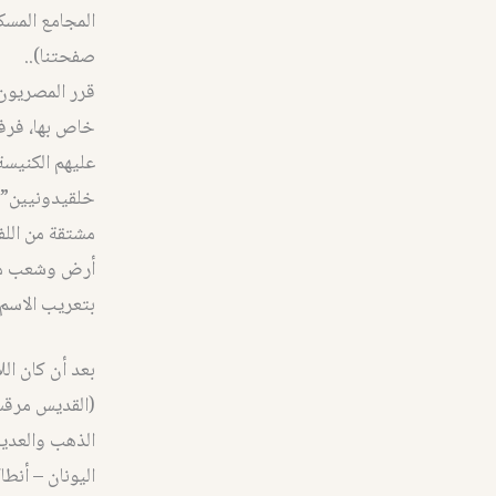
المجامع المسك
صفحتنا)..
قرر المصريون 
خاص بها، فرفض
عليهم الكنيسة 
خلقيدونيين” و
أرض وشعب مصر،
بتعريب الاسم إ
بعد أن كان ال
(القديس مرقس 
الذهب والعديد
اليونان – أنط