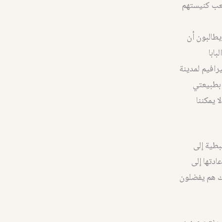
 لا يريدون إعلان حقيقة ما حدث في المجامع (4-5-6-7) لشعب كنيستهم
طالبون أن
بابا
يت سيرافيم لمدينة
 بطبيعتي
 يمكننا
بطية إلى
ادتها إلى
لك هم يفضلون