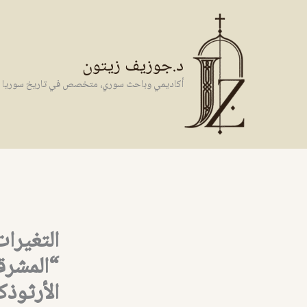
خطي
لى
لمحتوى
د.جوزيف زيتون
أكاديمي وباحث سوري، متخصص في تاريخ سوريا وال
التغيرا
“المشرقي
الأرثوذك