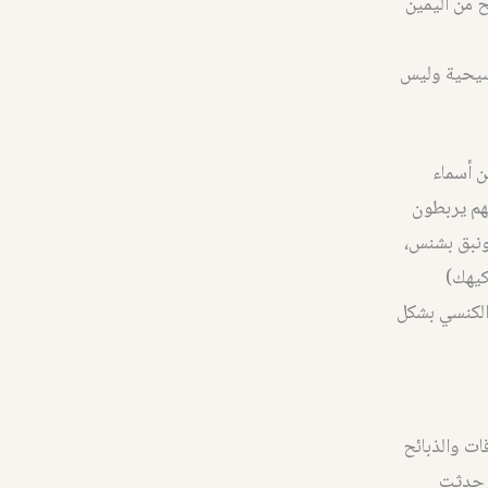
ح من اليمين
مسيحية وليس
ن أسماء
هم يربطون
ونبق بشنس،
كيهك)
 الكنسي بشكل
ات والذبائح
ا حدثت