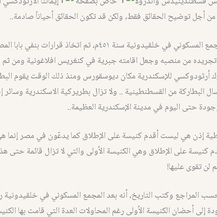
يس قسطندينيدس وأندرولا
خاص بصفحة
إيماننا الأرثوذكسي ا
 من أجل توضيح الحقائق فقط، ولكن قد تكون الحقائق أحياناً صادمة..
بعد انعقاد المجمع المسكوني في خلقيدونية سنة ٤٥١م، تم اتخاذ قرارات بنفي ب
ريده من منصبه وجعل اقامته جبرية في كنغريس افلاغونية ومن ثم ق
ك أرثودوكسي للإسكندرية مكان ديوسقورس ومنذ ذلك الوقت يقوم البط
ال البطاركة من القسطنطينية .. ولا تزال بطريركية الاسكندرية وسائر إف
ودة حتى اليوم في مدينة الإسكندرية العظيمة..
طية إذن هي ليست أقدم كنيسة على الإطلاق كما يدعّون في مصر إنما هي
 كنيسة على الإطلاق وهي الكنيسة الأولى والتي لا تزال قائمة حتى هذا
 لن تقوى عليها!
سب المراجع وكتب التاريخ، أنه بعد المجمع المسكوني في خلقيدونية
دة إلى أحضان الكنيسة الأولى رغم المحاولات العدة التي قامت بها الكني