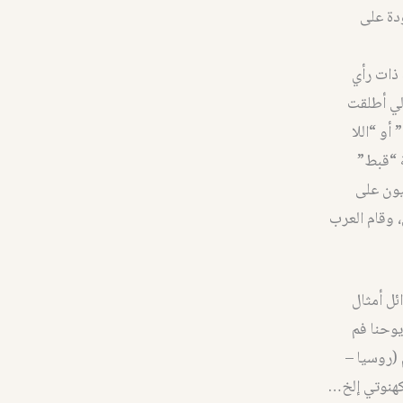
دة على
 ذات رأي
لي أطلقت
أو “اللا
ة “قبط”
 أطلقه اليونانيون على
 وقام العرب
ئل أمثال
يوحنا فم
 (روسيا –
 كهنوتي إلخ…