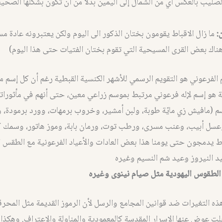
لصليب بالعكس أي من الشمال إلى اليمين بدلاً من أن تكون بشكلها الصحي
:
ما زال الاقباط يقومون بختان الذكور الى اليوم ولكن يعتبرونه عادة 
(وهناك بعض القرى المسيحية التي تقوم بختان الفتيات حتى هذا اليوم)
 الفرعوني هو التقويم الرسمي للأشهر الكنسية القبطية رغم أن كل إسم م
ة هو إسم لإله فرعوني مرتبط بموسم زراعي معين، حتى أنهم في مأثورات
سم (مافيش زي مايّة طوبة، ولبن أمشير، وخروب برمهات، وورد برمودة، 
وعسل أبيب، وعنب مسرى، ورطب توت، ورمان بابة، وموز هاتور، وسمك 
باط يدمجون حتى يومنا هذا بعض العادات والأعياد الفرعونية مع الطقس
د النيروز وعيد شم النسيم وغيره
الطقوس اليهودية مثل صيام نينوى وغيره
ذه التغيرات ضد قوانين المجامع والرسل لأن الرموز القديمة مثل المحرق
ت عوض عنها الاسرار المقدسة كالمعمودية والمناولة والاعتراف. وهكذ