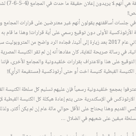
للأسف، الحقيقة هي أنهم
ص!!
في جلسات أساقفتهم يقولون أنهم غير معترضين على قرارات المجامع وي
 الأرثوذكسية الأولى دون توقيع رسمي على أية قرارات! وهذا ما قام به ال
تواضروس الثاني عام 2017 بعد زيارة إلى أثينا، فجاءه الرد واضح من المتروبول
نية، في رسالة صريحة للغاية، كان مفادها أنه إن لم تقر الكنيسة المصرية
التوقيع على هذا والاعتراف بقرارات خلقيدونية والمجامع الأخرى، فإننا لا
الكنيسة القبطية كنيسة اخت أو حتى أرثوذكسية (مستقيمة الرأي)!!
اعترفوا بمجمع خلقيدونية رسمياً فإن عليهم تسليم كل سلطة الكنيسة الق
الارثوذكس في الإسكندرية حتى يتم إعادة هيكلة كل الكنيسة القبطية لإع
كسي القديم وهذا يحتاج على الأقل حوالي مائة عام إن لم يكن أكثر، ولذ
لسلطة مبقين على شعبهم في الضلال …