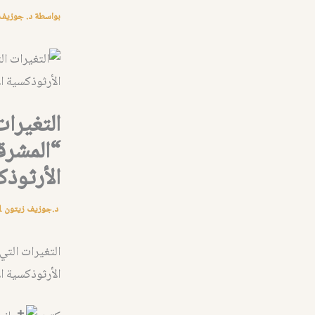
بواسطة
د. جوزيف
التغيرا
“المشرقي
الأرثوذك
د.جوزيف زيتون
1
التغيرات التي
الأرثوذكسية ال