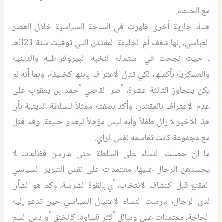
مع الخلفاء.
هناك جارية أخرى ظهرت في الساحة السياسية خلال العصر
العباسي، إنها شغف أم الخليفة المقتدر، التي توفيت سنة 321هـ
، حيث نجحت في استمالة النخبة البيروقراطية والدينية
والعسكرية بأكملها، لكي تنال الاعتراف بابنها كخليفة، وبما أنه لم
يكن يتجاوز الثالثة عشرة، أصر القاضي أحمد بن يعقوب على
عدم الاعتراف بالمقتدر، وأكد بصفته ممثلاً للسلطة الدينية بأن
هذا الأخير لا زال طفلاً وأنه ليس مؤهلاً ليغدو خليفة. وقد قتل
مع مجموعة كانت تقاسمه نفس الرأي.
ما إن حصلت النساء على السلطة حتى مارسن فظاعات لا
يحسدهن الرجال عليها، معتمدات على نفس التبرير السياسي
المقنع قبل اكتشاف الانتخاب، أي بالقوة الشرسة. وكما هو الشأن
لدى الرجال، مارست النساء الاغتيال السياسي حين تدعو إليه
الحاجة، معتمدات على وسائل أكثر قساوة، كالخنق أو دس السم