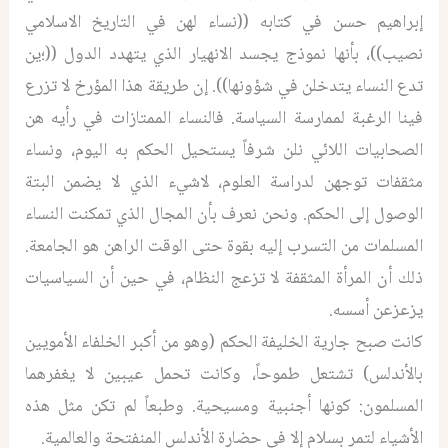
إبراهيم حسن في كتابه ((نساء لهن في التاريخ الاسلامي
نصيب))، بأنها نموذج يجسد الانهيار الذي يتهدد الدول ((؛ين
تدع النساء يتدخلن في شؤونها)). إن طريقة هذا المؤرخ لا تزرع
فينا الرغبة لممارسة السياسة. فالنساء الممتازات في رأيه هن
الصحابيات اللائي نلن شرفاً يستحيل الحكم به اليوم، ونساء
مثقفات توجهن لدراسة العلوم، لاشيء الذي لا يضمن البتة
الوصول إلى الحكم. ونحن نعرف بأن المجال الذي تمكنت النساء
المسلمات من التسرب إليه بقوة حتى الوقت الراهن هو الجامعة.
ذلك أن المرأة المثقفة لا تزعج النظام، في حين أن السياسيات
يزعزعن أسسه.
كانت صبح جارية الخليفة الحكم (وهو من أكبر الخلفاء الأمويين
بالأندلس) تشتعل طموحاً، وكانت تحمل عيبين لا يغفرهما
المسلمون: كونها أجنبية ومسيحية. وطبعاً لم تكن مثل هذه
الأشياء لتمر بسلام إلا في حضارة الأندلس المنفتحة والعالمية.