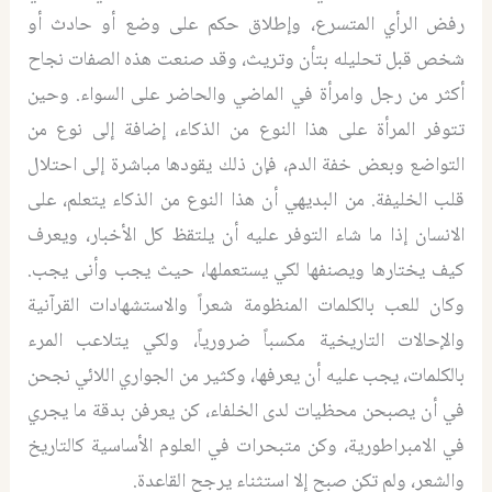
رفض الرأي المتسرع، وإطلاق حكم على وضع أو حادث أو
شخص قبل تحليله بتأن وتريث، وقد صنعت هذه الصفات نجاح
أكثر من رجل وامرأة في الماضي والحاضر على السواء. وحين
تتوفر المرأة على هذا النوع من الذكاء، إضافة إلى نوع من
التواضع وبعض خفة الدم، فإن ذلك يقودها مباشرة إلى احتلال
قلب الخليفة. من البديهي أن هذا النوع من الذكاء يتعلم، على
الانسان إذا ما شاء التوفر عليه أن يلتقظ كل الأخبار، ويعرف
كيف يختارها ويصنفها لكي يستعملها، حيث يجب وأنى يجب.
وكان للعب بالكلمات المنظومة شعراً والاستشهادات القرآنية
والإحالات التاريخية مكسباً ضرورياً، ولكي يتلاعب المرء
بالكلمات، يجب عليه أن يعرفها، وكثير من الجواري اللائي نجحن
في أن يصبحن محظيات لدى الخلفاء، كن يعرفن بدقة ما يجري
في الامبراطورية، وكن متبحرات في العلوم الأساسية كالتاريخ
والشعر، ولم تكن صبح إلا استثناء يرجح القاعدة.