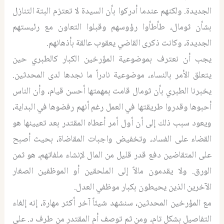
الجديدة. ولكنهم عندما أدركوا بأن السيدة لا تعتزم البتة التنازل
بشأن ثومال، طأطأوا رؤوسهم وقبلوا التعاون مع رئيستهم
الجديدة، وكانت ذكرى القاضي يعقوب عالقة بأذهانهم.
يجب أن نعترف بموضوعية المؤرخين الكبار كالطبري حين
يتعلق الأمر بالنساء، موضوعية نادراً ما نجدها لدى المحدثين.
يخبرنا الطبري بأن ثومال قامت بمهمتها أحسن قيام، وأن الناس
أحبوها وقدروا طريقتها في العمل رغم أنهم رفضوها في البداية،
ويعود سبب ذلك إلى أن أول أمر أعطاه المقتدر بعد تعيينها هو
القضاء على الفساد، وتخفيض واجبات المقاضاة، بحيث أصبح
على المتقاضين دفع قدر قليل من المال لإنشاء ملفاتهم، هو ثمن
الورق. ولا يقدمون مالاً إلى الملحقين أو الموظفين الصغار
الآخرين الذين يحيطون بكبار موظفي العدل.
مع المؤرخين المحدثين، سنشهد شيئاً آخر أكثر مهارة، إنه إلغاء
التفاصيل بشكل تام، ومن ثم توصف أم المقتدر من طرف د. علي