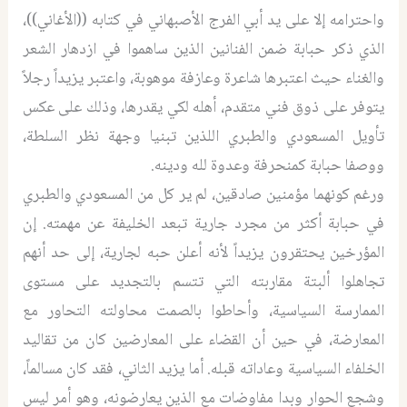
واحترامه إلا على يد أبي الفرج الأصبهاني في كتابه ((الأغاني))،
الذي ذكر حبابة ضمن الفنانين الذين ساهموا في ازدهار الشعر
والغناء حيث اعتبرها شاعرة وعازفة موهوبة، واعتبر يزيداً رجلاً
يتوفر على ذوق فني متقدم، أهله لكي يقدرها، وذلك على عكس
تأويل المسعودي والطبري اللذين تبنيا وجهة نظر السلطة،
ووصفا حبابة كمنحرفة وعدوة لله ودينه.
ورغم كونهما مؤمنين صادقين، لم ير كل من المسعودي والطبري
في حبابة أكثر من مجرد جارية تبعد الخليفة عن مهمته. إن
المؤرخين يحتقرون يزيداً لأنه أعلن حبه لجارية، إلى حد أنهم
تجاهلوا ألبتة مقاربته التي تتسم بالتجديد على مستوى
الممارسة السياسية، وأحاطوا بالصمت محاولته التحاور مع
المعارضة، في حين أن القضاء على المعارضين كان من تقاليد
الخلفاء السياسية وعاداته قبله. أما يزيد الثاني، فقد كان مسالماً،
وشجع الحوار وبدا مفاوضات مع الذين يعارضونه، وهو أمر ليس