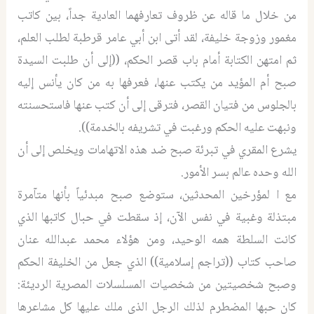
من خلال ما قاله عن ظروف تعارفهما العادية جداً، بين كاتب
مغمور وزوجة خليفة، لقد أتى ابن أبي عامر قرطبة لطلب العلم،
ثم امتهن الكتابة أمام باب قصر الحكم، ((إلى أن طلبت السيدة
صبح أم المؤيد من يكتب عنها، فعرفها به من كان يأنس إليه
بالجلوس من فتيان القصر، فترقى إلى أن كتب عنها فاستحسنته
ونبهت عليه الحكم ورغبت في تشريفه بالخدمة)).
يشرع المقري في تبرئة صبح ضد هذه الاتهامات ويخلص إلى أن
الله وحده عالم بسر الأمور.
مع ا لمؤرخين المحدثين، ستوضع صبح مبدئياً بأنها متآمرة
مبتذلة وغبية في نفس الآن، إذ سقطت في حبال كاتبها الذي
كانت السلطة همه الوحيد، ومن هؤلاء محمد عبدالله عنان
صاحب كتاب ((تراجم إسلامية)) الذي جعل من الخليفة الحكم
وصبح شخصيتين من شخصيات المسلسلات المصرية الرديئة:
كان حبها المضطرم لذلك الرجل الذي ملك عليها كل مشاعرها