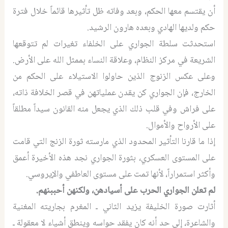
أن يقتسم معها الحكم، وبعد وفاته ظل تأثيرها قائماً خلال فترة
حكم ولديها الهادي وبعده هارون الرشيد.
استحدثت سلطة الجواري على الخلفاء تغيرات لم تتوقعها
الشريعة في مركز النظام، وعلاقة النساء بممثل الله على الأرض.
وعلى عكس الزنوج الذين حاولوا الاستيلاء على الحكم من
الخارج، فإن الجواري كن يقدن عملياتهن في قصر الخلافة ذاته،
على فراش وفي قلب ذلك الذي يجعل منه القانون سيداً مطلقاً
على الأرواح والأموال.
إذا ما قارنا التأثير المحدود الذي مارسته ثورة الزنج التي قامت
على المستوى العسكري، بثورة الجواري نجد هذه الأخيرة أعمق
وأكثر استمراراً، لأنها تمت على مستوى العاطفي والإيروسي.
لم تعلن الجواري الحرب على أسيادهن، ولكنهن أحببنهم.
أثارت صورة الخليفة يزيد الثاني ـ المغرم بجاريته المغنية
والشاعرة، إلى حد أنه كان يفقد حواسه وينطق أشياء لا معقولة ـ