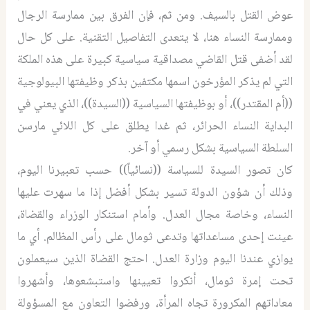
عوض القتل بالسيف. ومن ثم، فإن الفرق بين ممارسة الرجال
وممارسة النساء هنا، لا يتعدى التفاصيل التقنية. على كل حال
لقد أضفى قتل القاضي مصداقية سياسية كبيرة على هذه الملكة
التي لم يذكر المؤرخون اسمها مكتفين بذكر وظيفتها البيولوجية
((أم المقتدر))، أو بوظيفتها السياسية ((السيدة))، الذي يعني في
البداية النساء الحرائر، ثم غدا يطلق على كل اللائي مارسن
السلطة السياسية بشكل رسمي أو آخر.
كان تصور السيدة للسياسة ((نسائياً)) حسب تعبيرنا اليوم،
وذلك أن شؤون الدولة تسير بشكل أفضل إذا ما سهرت عليها
النساء، وخاصة مجال العدل. وأمام استنكار الوزراء والقضاة،
عينت إحدى مساعداتها وتدعى ثومال على رأس المظالم. أي ما
يوازي عندنا اليوم وزارة العدل. احتج القضاة الذين سيعملون
تحت إمرة ثومال، أنكروا تعيينها واستبشعوها، وأشهروا
معاداتهم المكرورة تجاه المرأة، ورفضوا التعاون مع المسؤولة