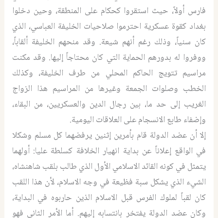
فارس أولاً، حيث استقروا كحكام على المنطقة، وحين دخلوا
بغداد كقوة عسكرية احترموا صلاحيات الخليفة العباسي، الذي
كان سنياً، وذلك رغم أنهم شيعة. وقد منحهم الخليفة ألقاباً،
ووفروا له بدورهم الحماية التي كان محتاجاً إليها. وقد مكنت
مراسيم تتويج الحاكم المحلي من طرف الخليفة، وكذلك
الخطب وصلوات الجمعة وغيرها من المراسيم هذا الزواج
الغريب إلى حد ما، بين رجال الدين والعسكريين، من البقاء،
وإضفاء طابع الانسجام على العلاقات اليومية.
إلا أن عضد الدولة قام بأمرين إثنين يرفضهما كل مسلم وشكلا
في الواقع إعلاناً عن بداية انهيار الخلافة كسلطة عليا: أولهما
يتمثل في كونه القائد الاسلامي الأول الذي طالب بلقب شاهنشاه،
الشيء الذي يشكل سبة فظيعة في وجه الاسلام، لأن هذا اللقب
كان لقباً لملوك الفرس قبل الاسلام الذين حاربوه في البداية،
وكان عضد الدولة يفتخر بانتسابه إليهم. أما الأمر الثاني فهو