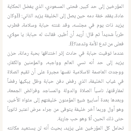
المؤرخين إلى حد كبير. فحتى المسعودي، الذي يفضل الحكاية
عادة، يفقد خفة دمه حين يصل إلى الخليفة يزيد الثاني: ((وكان
يزيد ذات يوم في مجلسه، وقد غنته حبابة وسلامة، فطرب
طرباً شديداً ثم قال: أريد أن أطير، فقالت له حبابة: يا مولاي،
فعلى من تدع الأمة وتدعنا؟)).
عندما توفيت حبابة في حادث إثر اختناقها بحبة رمانة، حزن
يزيد إلى حد أنه نسي العالم وواجبه، والمؤمنين والكفار،
ووجدت العاصمة الاسلامية نفسها مجبرة على أن تقيم الصلاة
في غياب الخليفة، الذي رفض دفن حبابة وظل يبكيها رفضاً
لمفارقتها، ناسياً الصلاة والدولة والمساجد وفرائض الجمعة،
وبعدها بعدة أسابيع شيع المؤمنون خليفتهم إلى مثواه الأخير،
وهو أول وربما آخر خليفة يتوفى من جراء مرض اعتبر ثانوياً
حتى ذلك الحين، ألا وهو حب جارية.
تحامل كل المؤرخين على يزيد، بحيث أنه لن يستعيد مكانته