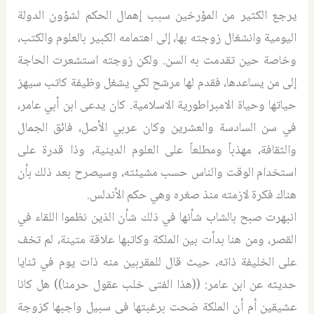
يرجع الكثير من المؤرخين سبب إهمال الحكم لشؤون الدولة
اليومية وانشغال زوجته بها، إلى اهتمامه الكبير بالعلوم والكتب،
وخاصة حين تقدمت به السن. ولكن زوجته استشعرت الحاجة
إلى من يساعدها، فقدم لها مرشح لكي يشغل وظيفة كاتب سيهز
حياتها وحياة الامبراطورية الاسلامية. كان يدعى ابن أبي عامر،
في سن السادسة والعشرين وكان عربي الأصل، فائق الجمال
والثقافة، مهذباً ومطلعاً على العلوم الدينية، وذا قدرة على
استخدام الوقت والناس حسب مشيئته، وسيصرح بعد ذلك بأن
هناك فكرة لازمته منذ صغره وهي حكم الأندلس.
انبهرت صبح بالشاب شأنها في ذلك شأن الذين نظموا اللقاء في
القصر، ومن هنا بدأت بين الملكة وكاتبها علاقة متينة، لم تخف
على الخليفة ذاته، حيث قال للمقربين منه ذات يوم في ثنايا
حديثه عن ابن عامر: ((هذا الفتى خلب عقول حرمنا)) هل كانا
عشيقين أم أن الملكة ضحت برغبتها في سبيل واجبها كزوجة