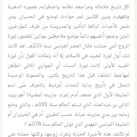
لكل تاريخ علاماته ومراجعه، نظامه واضطرابه، عصوره الذهبية
وتقهقره، وبين الإثنين تمر حوادث توضع في الحسبان. ومن
ضمن الأحداث البالغة التأثير والمدروسة من طرف المؤرخين،
الذين وضعوا أنفسهم دائماً موضع ملاحظين موالين للقصور، ثورة
الزوج التي حدثت خلال العصر العباسي سنة 255هـ ، لقد كانت
تلك أول ثورة للعبيد في الاسلام، إلا أنه بإمكاننا القول بأن ثورة
العبيد الأولى كانت ثورة النساء، أي الجواري اللائي انطلقن
لمهاجمة الخلفاء قبل هذا التاريخ بكثير. والصعوبة الوحيدة
تتمثل في تأريخ بداية الحدث، أيرتبط بالتعرف على اسم
الخليفة الأول الذي ضعف أمام إغراء جاريته المغنية؟ أهو يزيد
الثاني بن عبدالملك الذي تسلم الحكم سنة 101هـ ، والذي وضع
زمامه بين يدي جاريته حبابة، حسب الطبري. أم هي الخيزران أم
الخليفة العباسي المهدي الذي تولى الحكم سنة 578هـ ؟
لم تكتف هذه الأخيرة كحبابة بإغراء زوجها، ولكنها حملته على