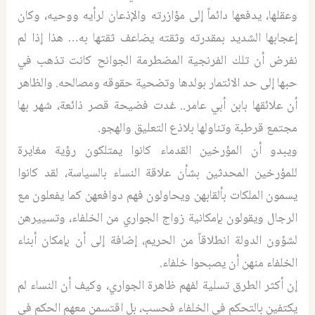
وعقلها، يدفعها دائماً إلى مؤازرته والإذعان لرأيه ووحيه، وكان
إعجابها الشديد بمقدرته وثقته يضاعف ثقتها به… هذا إذا لم
نفرض أن تلك الفرنجية المضطرمة الجوانح كانت تذهب في
حبها إلى حد الائتمار بولدها وتضحية حقوقه ومصالحه. والظاهر
أن علائقها بابن أبي عامر.. غدت فضيحة قصر ذائعة، شهر بها
مجتمع قرطبة وتناولها بلاذع التعليق والهجو.
ويبدو أن المؤرخين القدماء كانوا يمتلكون رؤية مغايرة
للمؤرخين المحدثين بشأن علاقة النساء بالسياسة، لقد كانوا
يسمون الملكات بألقابهن ويحاولون فهم دوافعهن كما يفعلون مع
الرجال ويقولون بإمكانية زواج الجواري من الخلفاء، وتسييرهن
لشؤون الدولة انطلاقاً من الحريم، إضافة إلى أن بإمكان أبناء
الخلفاء منهن أن يصبحوا خلفاء.
إن أكثر الطرق تسلية لفهم ظاهرة الجواري، وكيف أن النساء لم
يكتفين بالتحكم في الخلفاء فحسب، بل اقتسمن معهم الحكم في