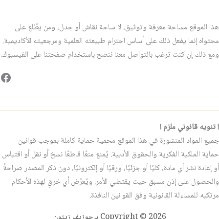
هذا الموقع مساحة معرفة وتوثيق، لا ساحة نقاش أو جدل، ومن يطّلع على
محتواه إنما يفعل ذلك على أساس احترام طبيعته العلمية ومرجعيته الأكاديمية.
ومع ذلك إن كنت ترغب بالتواصل معنا ننصح باستخدام صفحتنا على الفيسبوك.
فيس
! تنويه قانوني ملزم !
جميع المواد المنشورة في هذا الموقع محمية حماية كاملة بموجب قوانين
حماية الملكية الفكرية والحقوق الأدبية. يُمنع منعًا قاطعًا نسخ أو نقل أو اقتباس
أو إعادة نشر أي مادة، كليًا أو جزئيًا، ورقيًا أو إلكترونيًا، دون ذكر المصدر صراحةً
والحصول على إذن مسبق حيث يقتضي الأمر. ويُعرّض أي خرقٍ لهذه الأحكام
مرتكبه للمساءلة القانونية وفق القوانين النافذة.
Copyright © 2026 د.جوزيف زيتون