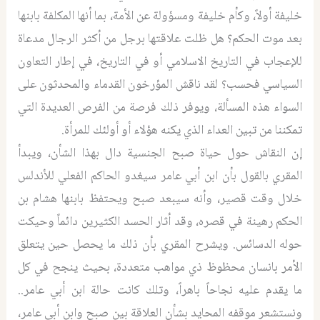
خليفة أولاً، وكأم خليفة ومسؤولة عن الأمة، بما أنها المكلفة بابنها
بعد موت الحكم؟ هل ظلت علاقتها برجل من أكثر الرجال مدعاة
للإعجاب في التاريخ الاسلامي أو في التاريخ، في إطار التعاون
السياسي فحسب؟ لقد ناقش المؤرخون القدماء والمحدثون على
السواء هذه المسألة، ويوفر ذلك فرصة من الفرص العديدة التي
تمكننا من تبين العداء الذي يكنه هؤلاء أو أولئك للمرأة.
إن النقاش حول حياة صبح الجنسية دال بهذا الشأن، ويبدأ
المقري بالقول بأن ابن أبي عامر سيغدو الحاكم الفعلي للأندلس
خلال وقت قصير، وأنه سيبعد صبح ويحتفظ بابنها هشام بن
الحكم رهينة في قصره، وقد أثار الحسد الكثيرين دائماً وحيكت
حوله الدسائس. ويشرح المقري بأن ذلك ما يحصل حين يتعلق
الأمر بانسان محظوظ ذي مواهب متعددة، بحيث ينجح في كل
ما يقدم عليه نجاحاً باهراً، وتلك كانت حالة ابن أبي عامر..
ونستشعر موقفه المحايد بشأن العلاقة بين صبح وابن أبي عامر،