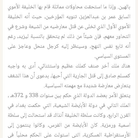
بالهين. وإذا ما استحقت محاولات مماثلة قام بها الخليفة الأموي
السابق عمر بن عبدالعزيز، تنويه المؤرخين، حيث أنه الخليفة
الأموي الأول الذي تخلى عن قتل معارضيه من الشيعة وشرع في
التحاور معهم، فإن شيئاً من ذلك لم يتحقق بالنسبة ليزيد، رغم
أنه تابع نفس النهج، وسينظر إليه كرجل منحل وعاجز على
المستوى السياسي.
هناك ملك آخر صنف كملك عظيم واستثنائي، أدى به واجبه
كمسلم صادق إلى قتل الجارية التي أحبها، بدعوى أن هذا الشغف
يتعارض معارضة شديدة مع مهمته السياسية.
يتعلق الأمر بعضد الدولة الذي حكم بين سنوات 338 و 372هـ ،
الملك الثاني في دولة الأبايضة الشيعية، التي حكمت بغداد في
القرن الرابع، وكانت سلطة الخليفة آنذاك قد استحالت إلى سلطة
اسمية ورمزية. كان الأبايضة من الفرس، وكانوا ينتمون إلى
الأرستقراطية العسكرية، التي استولت على الحكم محلياً في