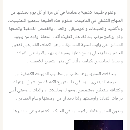
وتقوم طليعة كشفية باعدادها في كل مرة او كل يوم بصفتها من
المنهاج الكشفي في المخيمات. فتقوم هذه الطليعة بتجميع التمثيليات،
والأناشيد والصيحات والموسيقى، والغناء، والقصص الكشفية وتضعها
وفق برنامج مرتب يحافظ على تنفيذه أثناء الحفلة، ولابد من وجود
المسامر الذي يلهب امسية المسامرة… وهو الكشاف القادرعلى تفعيل
الحضور بما يتحلى به من دعابة وسرعة بديهة وقدرة على القيادة…
وضبط الحاضرين بكياسة وأدب كي يدرأ ايتمييع للأمسية…
وحفلات السمربدورها مطلب من مطاليب الدرجات الكشفية من
درجة المبتدىء… بما في ذلك فروع الكشافة من اشبال وزهرات
وكشافة مبتدئين ومتقدمين، وجوالة ودليلات او رائدات …وحتى أعلى
درجات القيادة واوسمتها ولذا نجد ان من اوسمتها وسام المسامر…
وبدون السمر والالعاب، لاجمالية في الحركة الكشفية وهي ماتميزها…