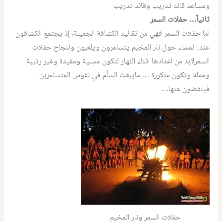
ومساعد قائد تدريب وقائد تدريب
ثانياً… حفلات السمر
اما حفلات السمر فهي من تقاليد الكشافة الجميلة، إذ يجتمع الكشافون
عند. المساء حول نار المخيم يتسامرون ويلعبون ولنجاح حفلات
السمرلابد من اعدادها اثناء النهار لتكون مسلية ومفيدة وغير رتيبة
ومملة وتكون متكررة … مايبعث السأم في نفوس المتسامرين
فينفضون عنها…
حفلات السمر ونار المخيم