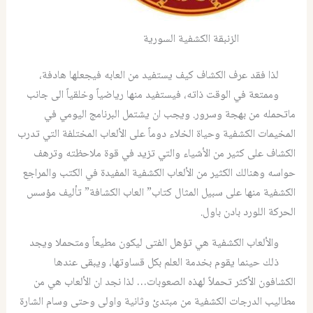
الزنبقة الكشفية السورية
لذا فقد عرف الكشاف كيف يستفيد من العابه فيجعلها هادفة،
وممتعة في الوقت ذاته، فيستفيد منها رياضياً وخلقياً الى جانب
ماتحمله من بهجة وسرور. ويجب ان يشتمل البرنامج اليومي في
المخيمات الكشفية وحياة الخلاء دوماً على الألعاب المختلفة التي تدرب
الكشاف على كثير من الأشياء والتي تزيد في قوة ملاحظته وترهف
حواسه وهنالك الكثير من الألعاب الكشفية المفيدة في الكتب والمراجع
الكشفية منها على سبيل المثال كتاب” العاب الكشافة” تأليف مؤسس
الحركة اللورد بادن باول.
والألعاب الكشفية هي تؤهل الفتى ليكون مطيعاً ومتحملا ويجد
ذلك حينما يقوم بخدمة العلم بكل قساوتها، ويبقى عندها
الكشافون الأكثر تحملاً لهذه الصعوبات… لذا نجد ان الألعاب هي من
مطاليب الدرجات الكشفية من مبتدىْ وثانية واولى وحتى وسام الشارة