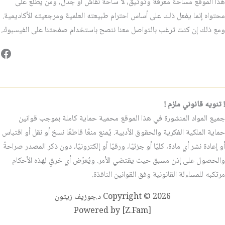
هذا الموقع مساحة معرفة وتوثيق، لا ساحة نقاش أو جدل، ومن يطّلع على
محتواه إنما يفعل ذلك على أساس احترام طبيعته العلمية ومرجعيته الأكاديمية.
ومع ذلك إن كنت ترغب بالتواصل معنا ننصح باستخدام صفحتنا على الفيسبوك.
فيس
! تنويه قانوني ملزم !
جميع المواد المنشورة في هذا الموقع محمية حماية كاملة بموجب قوانين
حماية الملكية الفكرية والحقوق الأدبية. يُمنع منعًا قاطعًا نسخ أو نقل أو اقتباس
أو إعادة نشر أي مادة، كليًا أو جزئيًا، ورقيًا أو إلكترونيًا، دون ذكر المصدر صراحةً
والحصول على إذن مسبق حيث يقتضي الأمر. ويُعرّض أي خرقٍ لهذه الأحكام
مرتكبه للمساءلة القانونية وفق القوانين النافذة.
Copyright © 2026 د.جوزيف زيتون
Powered by [Z.Fam]