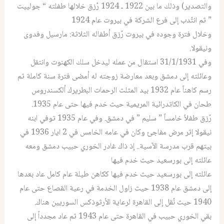
والتصدير) وذلك ما بين 1922 ـ 1924 رُزق خلالها طفلته “ جولييت
” ثم انتُدب إلى فرع الشركة في بيروت عام 1924
وخلال فترة وجوده في بيروت رُزق أطفاله الثلاثة: مارسيل وفدوى
ونيقولا.
وفي 31/1/1931 استقال من عمله ليدخل سلك الكهنوت وانتقل
وعائلته إلى دمشق وبعد معارضة زوجته له أمضى فترة سنة كاملة ثم
رسم كاهناً عام 1932 بيد المثلث الرحمات البطريرك ألكسندروس
طحان في الكاتدرائية المريمية حيث خدم فيها حتى عام 1935.
رُزق طفلاً خامساً ” سليم ” في دمشق. وفي عام 1935 توفي ابنه
نيقولا إثر مرض مفاجئ وكان في عامه الخامس في 2 ايار 1936 في
بيتهم قرب مدرسة الآسية.. إذ ذاك غادر الخوري حبيب دمشق ومعه
عائلته إلى بورسعيد حيث خدم فيها
عائلته إلى بورسعيد حيث خدم فيها ككاهن طيلة عام كامل عاد بعدها
إلى دمشق عام 1938 حيث زاول الخدمة في رعية القصاع حتى عام
1940 حيث نُقل إلى القاهرة لرعاية الأرثوذكس السوريين هناك.
بقي الخوري حبيب في القاهرة حتى عام 1943 ثم عاد مجدداً إلى