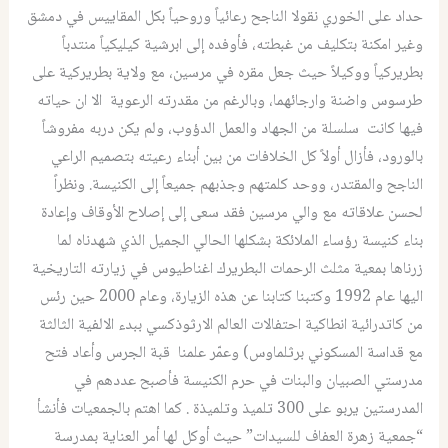
حداد على الخوري نقولا الناجح رعائياً وروحياً بكل المقاييس في دمشق
وغير امكنة بتكليف من غبطته، فأوفده إلى ابرشية كيليكياً منتدباً
بطريركياً ووكيلاً حيث جعل مقره في مرسين، مع ولاية بطريركية على
طرسوس واضنة وارجائهما، وبالرغم من مقدرته الرعوية الا ان حياته
فيها كانت سلسلة من الجهاد والعمل الدؤوب، ولم يكن دربه مفروشاً
بالورود، فأزال أولاً كل الخلافات من بين أبناء رعيته بتصميم الراعي
الناجح والمقتدر، ووحد كلمتهم وجذبهم جميعاً إلى الكنيسة. ونظراً
لحسن علاقاته مع والي مرسین فقد سعی إلى إصلاح الأوقاف وإعادة
بناء كنيسة رؤساء الملائكة بشكلها الحالي الجميل الذي شهدناه لما
زرناها بمعية مثلث الرحمات البطريرك اغناطيوس في زيارته التاريخية
اليها عام 1992 وكتبنا كتابنا عن هذه الزيارة، وعام 2000 حين رئس
من كاتدرائية انطاكية احتفالات العالم الارثوذكسي ببدء الالفية الثالثة
مع قداسة المسكوني برثلماوس) وعمّر علمنا قبة الجرس وأعاد فتح
مدرستي الصبيان والبنات في حرم الكنيسة فأصبح عددهم في
المدرستين يربو على 300 تلميذ وتلميذة . كما اهتم بالجمعيات فأنشأ
“جمعية زهرة العفاف للسيدات” حيث أوكل لها أمر العناية بمدرسة