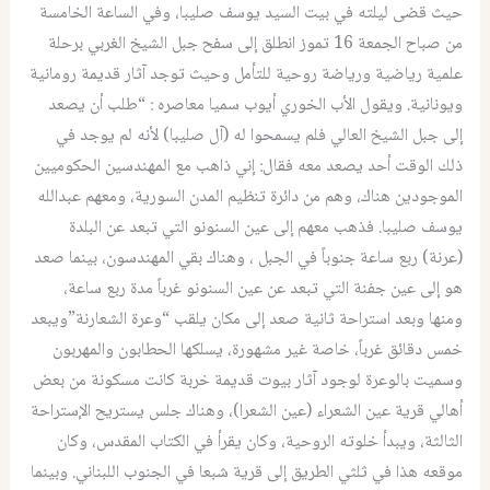
حيث قضى ليلته في بيت السيد يوسف صليبا، وفي الساعة الخامسة
من صباح الجمعة 16 تموز انطلق إلى سفح جبل الشيخ الغربي برحلة
علمية رياضية ورياضة روحية للتأمل وحيث توجد آثار قديمة رومانية
ويونانية. ويقول الأب الخوري أيوب سميا معاصره : “طلب أن يصعد
إلى جبل الشيخ العالي فلم يسمحوا له (آل صليبا) لأنه لم يوجد في
ذلك الوقت أحد يصعد معه فقال: إني ذاهب مع المهندسين الحكوميين
الموجودين هناك، وهم من دائرة تنظيم المدن السورية، ومعهم عبدالله
يوسف صليبا. فذهب معهم إلى عين السنونو التي تبعد عن البلدة
(عرنة) ربع ساعة جنوباً في الجبل ، وهناك بقي المهندسون، بينما صعد
هو إلى عين جفنة التي تبعد عن عين السنونو غرباً مدة ربع ساعة،
ومنها وبعد استراحة ثانية صعد إلى مكان يلقب “وعرة الشعارنة”ويبعد
خمس دقائق غرباً، خاصة غير مشهورة، يسلكها الحطابون والمهربون
وسميت بالوعرة لوجود آثار بيوت قديمة خربة كانت مسكونة من بعض
أهالي قرية عين الشعراء (عين الشعرا)، وهناك جلس يستريح الإستراحة
الثالثة، ويبدأ خلوته الروحية، وكان يقرأ في الكتاب المقدس، وكان
موقعه هذا في ثلثي الطريق إلى قرية شبعا في الجنوب اللبناني. وبينما