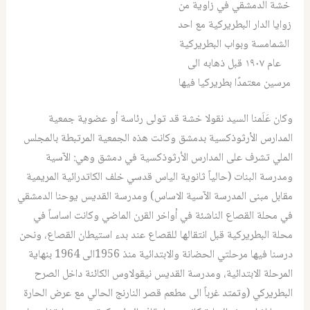
خشة الدمشقي في زاوية من
زوايا الدار البطريركية مع احد
الشمامسة وبواب البطريركية
عام ١٩٠٧ قبل ذهابه الى
مرسين معتمدًا بطريركيا فيها
وكان عَلَمنا السيد نقولا خشة قد تولى رئاسة أو عضوية جمعية
المدارس الأرثوذكسية بدمشق وكانت هذه الجمعية المرتبطة بالمجلس
الملي تشرف على المدارس الأرثوذكسية في دمشق وهي: الآسية
ومدرسة البنات (حالياً ثانوية الياس قدسي خلف الكاتدرائية المريمية
مقابل مبنى المدرسة الآسية الاساس) ومدرسة القديس يوحنا الدمشقي
في محلة القصاع الناشئة في أواخر القرن الماضي وكانت اساساً في
محلة البطريركية قبل انتقالها للقصاع عند بدء استيطان القصاع، ونحن
درسنا فيها مرحلتي الحضانة والابتدائية منذ 1956الى 1964 بنهاية
المرحلة الابتدائية، ومدرسة القديس نيقولاوس الكائنة داخل الصرح
البطريركي (وتمتد غرباً الى مطعم قصر النارنج الحالي مع عرض الحارة