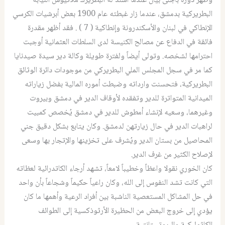
وظهر دوره بأجلى بيان عندما أسند له البطريرك ملاتيوس النيابة
البطريركية بدمشق، عندما زار غبطته عام 1900 بعض أبرشيات الكرسي
الإنطاكي في لبنان والأسكندرونة وإنطاكية ( 7 ) . فقد أظهر مقدرة
فائقة في الدفاع عن مصالح الكنيسة لدى السلطات العثمانية أوجبت
احترامها لشخصه. وتولى أيضاً ولفترة طويلة وكالة دير سيدة صيدنايا
كما مر في سجل المجلس الملي البطريركي من موجودات دائرة الوثائق
البطريركية، فتحسنت وارداته وضبطت أموره المالية بفضل زياراته
الميدانية المتواترة للدير وتفقده لأوقاف الدير في دمشق وبيروت
وغيرهما، وسعيه لإنشاء أمطوش للدير في دمشق يُخصص كمبيت
لراهبات الدير في حال زيارتهن لدمشق. وكان يتابع بشكل دقيق جني
المحاصيل من بستان الدير ويُشرف على تخزينها والإتجار بها وسعى
لإصلاح الكثير من غرف الدير.
كان الخوري نقولا واعظاً وخطيباً لامعاً، تشهد أرجاء الكاتدرائية لعظاته
التي كانت تشد النفوس إلى الله، وكان راعياً حكيماً وشجاعاً بأن واحد
في حل المشاكل المستعصية الناشبة بين أفراد الرعية وأهمها ما كان
يؤدي إلى خروج البعض من الحظيرة الأرثوذكسية إلى الطوائف