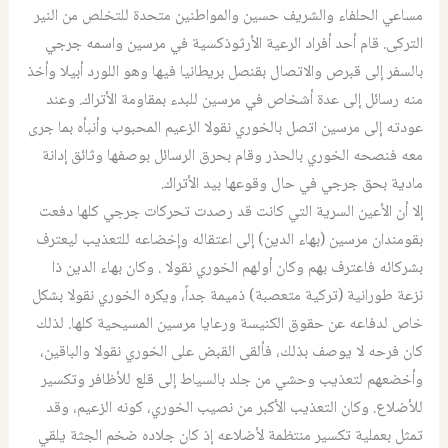
مساعي الحلفاء والشريف حسين والمواطنين متحدة للتخلص من النير
التركى. قام أحد أفراد الرعية الأرثوذكسية في مرسين واسمه جرجي
بالسفر إلى قبرص والاتصال بقنصل بريطانيا فيها وهو اللورد أبيلا وأخذ
منه رسائل إلى عدة أشخاص في مرسين للبدء بمقاومة الأتراك. وعند
عودته إلى مرسين اتصل بالخوري نقولا الزعيم المحبوب وأنبأه بما جرى
معه فنصحه الخوري بالحذر وقام بحرق الرسائل بوصفها وثائق إدانة
مادية بحق جرجي في حال وقوعها بيد الأتراك.
إلا أن الأعين السرية التي كانت قد رصدت تحرکات جرجي كلها دفعت
بقومندان مرسين (بهاء الدين) إلى اعتقاله وإخضاعه للتعذيب ليعترف
بشركائه فاعترف بهم وكان أولهم الخوري نقولا . وكان بهاء الدين ذا
نزعة طورانية (تركية متعصبة) ذميمة جداً، ويكره الخوري نقولا بشكل
خاص لدفاعه عن حقوق الكنيسة ورعايا مرسين المسيحية كلها. لذلك
كان فرحه لا يوصف بذلك، فألقى القبض على الخوري نقولا والباقين،
وأخضعهم لتعذيب وحشي من جلد بالسياط إلى قلع للأظافر وتكسير
للأضلاع. وكان التعذيب الأكبر من نصيب الخوري، كونه الزعيم، وقد
تمثل بعملية تكسير منتظمة لأضلاعه إذ كان جلاده ضخم الجثة يلقي