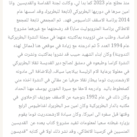
منذ مطلع عام 2023 كما بدا لي، وكانت لجنة القداسة والقديسين وانا
امين سرها في دوريها البطريركي (تابعة للبطريرك وقد اسسها عام
2014 برئاسة الاسقف اثناسيوس فهد، ثم المجمعي تابعة للمجمع
الانطاكي برئاسة المتروبوليت سابا) قد رشحتهما مع غيرهما مشروع
قداسة، وطلب مني تزويده بماكتبته عنهما في مجلة النشرة البطريركية
عام 1994 العدد 5 ثم ادرجته مع زيادة في موقعي هنا (مماثل لهذه
التدوينة) وكان ابناء الشهيد حبيب قد نشروا بماكتبت ونشرت في
النشرة كراسا وطبعوه في دمشق لصالح دير القديسة تقلا البطريركي
في معلولا برعاية الام الرئيسة بيلاجيا سياف، (بالاضافة الى مادونه
الارشمندريت توما بيطار نقلا حرفيا عن مقالي في النشرة اخذه مني
كمخطوط باليد وادرجه لاحقا مع سيرة الخوري يوسف مهنا الحداد
وكان ذلك في عام 1992 بتوجيه من الاسقف جوزيف الزحلاوي في
مكتبه بالدار البطريركية وكان امين سر البطريرك اغناطيوس الرابع
وقتها قبل سفره الى اميركا، وكان سيادة الارشمندريت توما يقوم
بزياره غبطته سعيا لمعلومات تفيد مشروع كتاب يعده عن القديسين
المنسيين في كرسينا الانطاكي، وقد نشر ذلك اولا في كتابه “قديسون