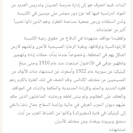
البنات، فيما انصرف هو إلى إدارة مدرسة الصبيان وتدريس العديد من
المواد الدراسية فيها كما عزز دور مجلس ملي مرسين في الكنيسة
ولدى السلطات ورعى جمعية مساعدة الفقراء وهم الذين نالوا نصيباً
أكبر من اهتماماته.
ولفقيدنا مواقف مشهودة في الدفاع عن حقوق رعية الكنيسة
الارثوذكسية واوقافها، وبقية الرعايا المسيحية الأخرى واغلبهم الارمن
المنكل بهم في المنطقة، وخصوصاً عندما بدأت حملات إبادة وتهجير
وتطهير عرقي في الأناضول استمرت منذ عام 1910 وحتى سلخ
كيليكيا عن سورية عام 1922 وأسفرت عن استشهاد مئات الألوف من
المسيحيين من مختلف الكنائس. وقد اتصف في تلك الفترة بالكرم رغم
فقره الشديد والحلم والإرادة الحديدية والحكمة والثبات في المواقف
والعطف على المظلوم. ولم ينسَ لطفه ورعايته المناضلون الذين حكم
عليهم ديوان الحرب العرفي في عالية برئاسة السفاح جمال باشا بالنفي
إلى كيليكيا في فترة (سفربرلك) وكانوا من الضباط العرب من أبناء
دمشق وبيروت وبغداد ومن مختلف الأديان.
استشهاده