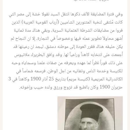
وفي فترة المضايقة الآنف ذكرها انتقل السيد نقولا خشة إلى مصر التي
كانت مُلتقى لنخبة المتنورين الشاميين (أرباب القومية العربية) الذين
فروا من مضايقات الشرطة العثمانية السرية، وبقي هناك مدة ثمانية
أشهر محاولاً تطوير عمله فيها وخصوصاً في التجارة، إلا ان النجاح لم
يكن حليفه هناك فقرر العودة إلى موطنه دمشق، ليجد ان رعيتها قد
أجمعت على انتخابه كاهناً وراعياً لها. وقد وافق البطريرك ملاتيوس
على ذلك فوراً نظراً لما عهده ويعرفه من صفات علمنا وسجاياه وحبه
للكنيسة وخدمة الناس وتفانيه من اجل الوطن، فرسمه شماساً في
الكاتدرائية المريمية (كنيسة مريم) بتاريخ 25 آذار 1900 وكاهناً في 3
حزيران 1900 وكان بالطبع قد تزوج ورزق ولده حبيب وإخوته.