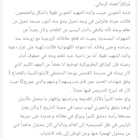
مُرتَكزاً لعمله الرعائي.
شابه الخوري حبيب والده الشهيد الخوري نقولا بالشكل والمضمون،
فكانت عيناه غائرتين في وجه نحيل يشع منه النور، جسمه نحيل من
عظم وجلد لأنه يكتفي بالنذر اليسير من الطعام، وكان بعيداً عن
الشهوات الجسدية، بحيث انه قطع علاقاته الزوجية مع زوجته منذ
رسامته وحتى وفاته. أما دعوته الكهنوتية فكانت إلهية على غرار دعوة
والده الشهيد نقولا. أما من ناحية حبه للعلم وبثه في صفوف أبناء
رعيته فإن الوثائق البطريركية توضح لنا بعضاً من الجهد الكبير الذي
كان يبذله في مدرسة القديس يوحنا الدمشقي الأرثوذكسية بالقصاع {
وفق شهادات العديد ممن قام بتدريسهم ( ومنهم والدي جورج)} حيث
كان قد تبرع للتدريس فيها مجاناً .
ولع علمنا كثيراً بالآثار القديمة ودراستها وإظهار ما يتصل بالأديان
(وهنا يتفق والخوري أيوب سميا في محبة التاريخ ) وكان يعتز
بمسقط رأسه دمشق كثيراً ويركز في عظاته وحديثه على دورها
الرئيس في نقل المسيحية إلى العالم وبالتالي كان يحاول جاهداً ثني
من يحاول الهجرة عنها وعن الوطن إلى بلاد الاغتراب .