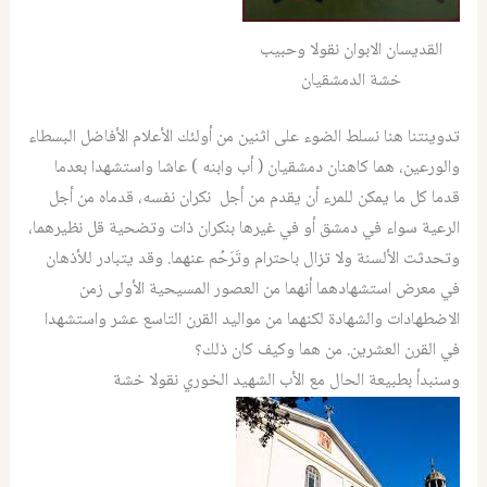
القديسان الابوان نقولا وحبيب
خشة الدمشقيان
تدوينتنا هنا نسلط الضوء على اثنين من أولئك الأعلام الأفاضل البسطاء
والورعين، هما کاهنان دمشقیان ( أب وابنه ) عاشا واستشهدا بعدما
قدما كل ما يمكن للمرء أن يقدم من أجل نكران نفسه، قدماه من أجل
الرعية سواء في دمشق أو في غيرها بنكران ذات وتضحية قل نظيرهما،
وتحدثت الألسنة ولا تزال باحترام وتَرَحُم عنهما. وقد يتبادر للأذهان
في معرض استشهادهما أنهما من العصور المسيحية الأولى زمن
الاضطهادات والشهادة لكنهما من مواليد القرن التاسع عشر واستشهدا
في القرن العشرين. من هما وكيف كان ذلك؟
وسنبدأ بطبيعة الحال مع الأب الشهيد الخوري نقولا خشة