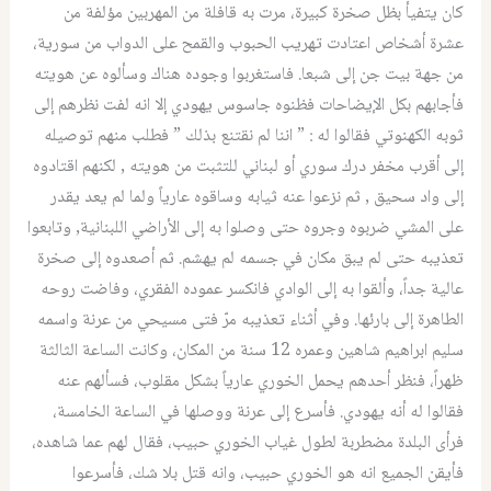
كان يتفيأ بظل صخرة كبيرة، مرت به قافلة من المهربين مؤلفة من
عشرة أشخاص اعتادت تهريب الحبوب والقمح على الدواب من سورية،
من جهة بيت جن إلى شبعا. فاستغربوا وجوده هناك وسألوه عن هويته
فأجابهم بكل الإيضاحات فظنوہ جاسوس يهودي إلا انه لفت نظرهم إلى
ثوبه الكهنوتي فقالوا له : ” اننا لم نقتنع بذلك ” فطلب منهم توصيله
إلى أقرب مخفر درك سوري أو لبناني للتثبت من هويته , لكنهم اقتادوه
إلى واد سحيق , ثم نزعوا عنه ثيابه وساقوه عارياً ولما لم يعد يقدر
على المشي ضربوه وجروه حتى وصلوا به إلى الأراضي اللبنانية, وتابعوا
تعذيبه حتى لم يبق مكان في جسمه لم يهشم. ثم أصعدوه إلى صخرة
عالية جداً، وألقوا به إلى الوادي فانكسر عموده الفقري، وفاضت روحه
الطاهرة إلى بارئها. وفي أثناء تعذيبه مرّ فتى مسيحي من عرنة واسمه
سليم ابراهیم شاهین وعمره 12 سنة من المكان، وكانت الساعة الثالثة
ظهراً، فنظر أحدهم يحمل الخوري عارياً بشكل مقلوب، فسألهم عنه
فقالوا له أنه يهودي. فأسرع إلى عرنة ووصلها في الساعة الخامسة،
فرأى البلدة مضطربة لطول غياب الخوري حبيب، فقال لهم عما شاهده،
فأيقن الجميع انه هو الخوري حبيب، وانه قتل بلا شك، فأسرعوا