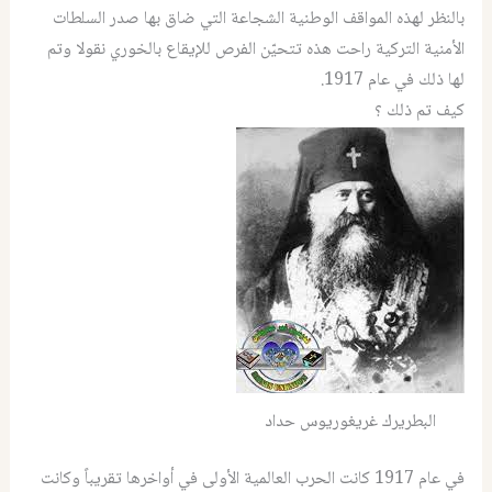
بالنظر لهذه المواقف الوطنية الشجاعة التي ضاق بها صدر السلطات
الأمنية التركية راحت هذه تتحيّن الفرص للإيقاع بالخوري نقولا وتم
لها ذلك في عام 1917.
كيف تم ذلك ؟
البطريرك غريغوريوس حداد
في عام 1917 كانت الحرب العالمية الأولى في أواخرها تقريباً وكانت