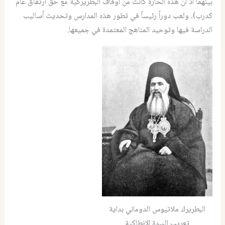
بينهما اذ ان هذه الحارة كانت من اوقاف البطريركية مع حق ارتفاق عام
كدرب)، ولعب دوراً رئيساً في تطور هذه المدارس وتحديث أساليب
الدراسة فيها وتوحيد المناهج المعتمدة في جميعها.
البطريرك ملاتيوس الدوماني بداية
تعريب السدة الانطاكية