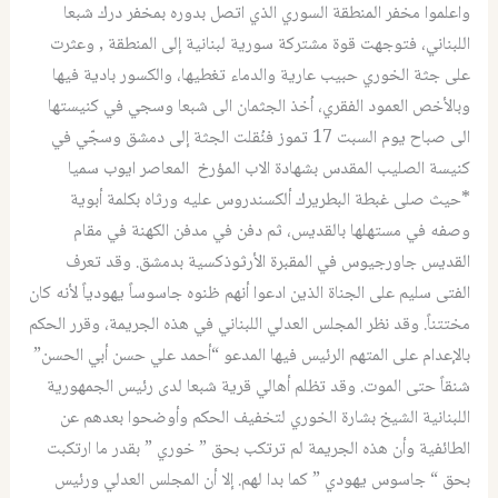
واعلموا مخفر المنطقة السوري الذي اتصل بدوره بمخفر درك شبعا
اللبناني، فتوجهت قوة مشتركة سورية لبنانية إلى المنطقة , وعثرت
على جثة الخوري حبيب عارية والدماء تغطيها، والكسور بادية فيها
وبالأخص العمود الفقري، اُخذ الجثمان الى شبعا وسجي في كنيستها
الى صباح يوم السبت 17 تموز فنُقلت الجثة إلى دمشق وسجّي في
كنيسة الصليب المقدس بشهادة الاب المؤرخ المعاصر ايوب سميا
*حيث صلى غبطة البطريرك ألكسندروس عليه ورثاه بكلمة أبوية
وصفه في مستهلها بالقديس، ثم دفن في مدفن الكهنة في مقام
القديس جاورجيوس في المقبرة الأرثوذكسية بدمشق. وقد تعرف
الفتى سليم على الجناة الذين ادعوا أنهم ظنوه جاسوساً يهودياً لأنه كان
مختتناً. وقد نظر المجلس العدلي اللبناني في هذه الجريمة، وقرر الحكم
بالإعدام على المتهم الرئيس فيها المدعو “أحمد علي حسن أبي الحسن”
شنقاً حتى الموت. وقد تظلم أهالي قرية شبعا لدى رئيس الجمهورية
اللبنانية الشيخ بشارة الخوري لتخفيف الحكم وأوضحوا بعدهم عن
الطائفية وأن هذه الجريمة لم ترتكب بحق ” خوري ” بقدر ما ارتكبت
بحق “ جاسوس يهودي ” كما بدا لهم. إلا أن المجلس العدلي ورئيس