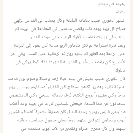
رعيته في دمشق.
مزاياه
اشتهر الخوري حبيب بعظاته البليغة وكان يذهب إلى القداس الإلهي
صباح كل يوم وبعد ذلك يقضي ساعتين في المطالعة في البيت ثم
يذهب في زيارات تفقدية لأفراد الرعية حتى موعد الغداء
وبعد فترة استراحة لم تكن تتجاوز الربع ساعة كان يعود إلى القراءة
حتى الرابعة بعد الظهر ثم يتابع زياراته الرعائية حتى المساء وفي آخر
الأسبوع كان يقصد دوماً دير القديسة الشهيدة تقلا البطريركي في
معلولا.
كان الخوري حبيب يعيش في بيته حياة زهد وصلاة وصوم. وإن قدمت
له جبّة ثانية يعطيها لكاهن محتاج. كان الفقراء أصدقاؤه، يجلس إليهم
مرحاً وكان مشهوراً بروح النكتة. عُرف بعطائه السخي وكان الدمشقيون
يتحدثون عن هذا السخاء فيعطي للسائلين كل ما في جيبه وقد أخذت
عن جدي فارس زيتون رحمه الله (وكان صديقاً مشتركاً لعلمنا وللخوري
أيوب ويحاول التوفيق بينهما دوماً بحال حصول حساسية رعائية
بينهما وان كان مطرح احترام وتقدير من الاب ايوب متقدمه في