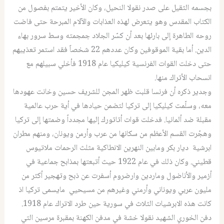
بجسمه الثقيل على صدر نقولا النحيل، وكان الأخير يتمتم بفصول من
الكتاب المقدس وهو يتعرض لهذه العذابات والآلام المبرحة حتى فاضت
روحه الطاهرة إلى بارئها بعد أن كسّر الجلاد جمجمته وسط سرور بهاء
الدين. أما بقية الموقوفين وكان عددهم 22 شخصاً فقد استمر تعذيبهم
حتى دخلت القوات الفرنسية كيليكيا عام 1918 فأخلي سبيلهم مع
انسحاب الأتراك منها.
وجدير ذكره أن فرنسا قلبت ظهر المجن للشريف حسين وخانت عهودها
معه، وسلّمت كيليكيا إلى تركيا لتضمن حيادها في أية حرب عالمية
مقبلة ضد ألمانيا. فدخلت قوات أتاتورك إليها مجدداً وضمتها إلى تركيا
وهجّرت القسم الأعظم من سكانها من عرب وأرمن ويونان، ومنهم مطران
ابرشية ديار بكر ومابين النهرين الانطاكية مثلث الرحمات ملاتيوس
قطيني. وكان ذلك في عام 1922 حيث أتبعتها بمذابح جماعية في
أزمير والأناضول وماردين وارضروم أسفرت عن ذبح وتهجير أكثر من
مليون عربي ويوناني وأرمني وغيرهم من مسيحيي مايسمى تركيا اذ
كانت هذه الابرشيات الثلاث في سورية حين طرد الاتراك عام 1918.
دفن الخوري الشهيد نقولا خشة في مدفن الكهنة بمقبرة مرسين التي