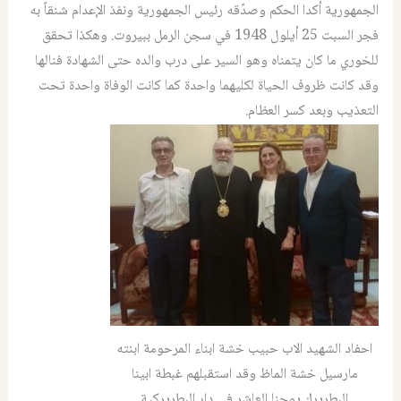
الجمهورية أكدا الحكم وصدّقه رئيس الجمهورية ونفذ الإعدام شنقاً به
فجر السبت 25 أيلول 1948 في سجن الرمل ببيروت. وهكذا تحقق
للخوري ما كان يتمناه وهو السير على درب والده حتى الشهادة فنالها
وقد كانت ظروف الحياة لكليهما واحدة كما كانت الوفاة واحدة تحت
التعذيب وبعد كسر العظام.
احفاد الشهيد الاب حبيب خشة ابناء المرحومة ابنته
مارسيل خشة الماظ وقد استقبلهم غبطة ابينا
البطريرك يوحنا العاشر في دار البطريركية