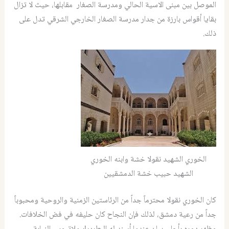
الموصل بين مبنى الاسية الحالي ومدرسة الصغار مقابلها، حيث لا تزال
بقايا أقواس بارزة من جدار مدرسة الصغار الخارجي الشرقي تدل على
ذلك.
الخوري الشهيد نقولا خشة وابنه الخوري
الشهيد حبیب خشة الدمشقيين
كان الخوري نقولا محترماً جداً من الرئاستين الزمنية والروحية ومحبوباً
جداً من رعية دمشق، لذلك فإن النجاح كان حليفه في فض الخلافات.