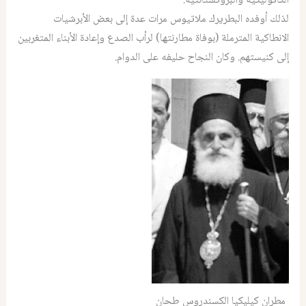
الكاثوليكية والبروتستانتية.
لذلك أوفده البطريرك ملاتيوس مرات عدة إلى بعض الأبرشيات
الانطاكية المترملة (بوفاة مطارنتها) لرأب الصدع وإعادة الأبناء المتغربين
إلى كنيستهم. وكان النجاح حليفه على الدوام.
مطران كيليكيا الكسندروس طحان