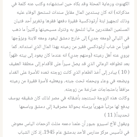
الكهنوت ورعاية المحلة وقد بكاه حين استشهاده وكتب عنه كلمة في
مذكراته) انه كان يستدين المال مقابل سندات تستحق الوفاء عليه
وذلك لتجهيز ابنة أرثوذكسية فقيرة دفعها فقرها وتغرير أحد فتيان
المسلمين المقتدرين ماليا لتلحق به وتترك مسيحيتها وكثيراً ما ذهب
في الليالي (ومعه جدي) إلى خارج دمشق ليعود ومعه الابنة ويزوّجها
فوراً من شاب أرثوذكسي فقير من رعيته بهذا المال الذي استدانه. كما
يروي عنه أهل رعيته (ومنهم جدي) انه عندما كان يعود إلى بيته ظهراً
بعد تطوافه الرعائي الذي قد يصل سيراً على الأقدام إلى منطقة العفيف
( 10 ) يبادر إلى أخذ الطعام الذي كانت زوجته تعده للأسرة على الغداء
ويضعه في وعاء ويحمله تحت جبته، ويعطيه لأسرة فقيرة من رعيته
مرافقاً باحتجاجات صارخة من زوجته.
وكانت هذه الزوجة تستنجد بأشقائه في مصر لذلك كان شقيقه يوسف
يدفع لها مرتباً شهرياً يرسله بحوالة مصرفية إلى دمشق وباسمها
تحديداً.( 11 )
ويقول الأخ اسبيرو جبور أن علمنا دعمه مثلث الرحمات الياس معوض
في تأسیس مرکز مدارس الأحد بدمشق عام 1945، إذ كان الشباب