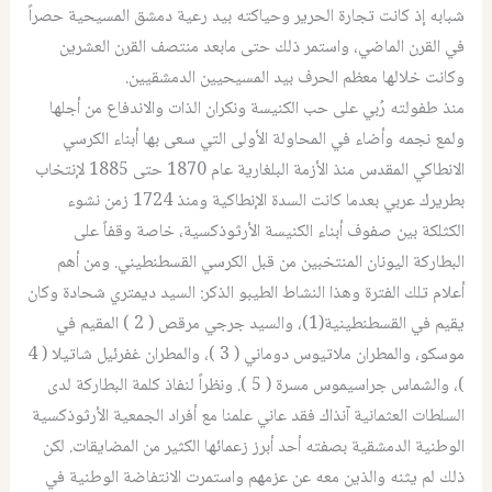
شبابه إذ كانت تجارة الحرير وحياكته بيد رعية دمشق المسيحية حصراً
في القرن الماضي، واستمر ذلك حتى مابعد منتصف القرن العشرين
وكانت خلالها معظم الحرف بيد المسيحيين الدمشقيين.
منذ طفولته رُبي على حب الكنيسة ونكران الذات والاندفاع من أجلها
ولمع نجمه وأضاء في المحاولة الأولى التي سعى بها أبناء الكرسي
الانطاكي المقدس منذ الأزمة البلغارية عام 1870 حتى 1885 لإنتخاب
بطريرك عربي بعدما كانت السدة الإنطاكية ومنذ 1724 زمن نشوء
الكثلكة بين صفوف أبناء الكنيسة الأرثوذكسية، خاصة وقفاً على
البطاركة اليونان المنتخبين من قبل الكرسي القسطنطيني. ومن أهم
أعلام تلك الفترة وهذا النشاط الطيبو الذكر: السيد ديمتري شحادة وكان
يقيم في القسطنطينية(1)، والسيد جرجي مرقص ( 2 ) المقيم في
موسكو، والمطران ملاتيوس دوماني ( 3 )، والمطران غفرئيل شاتيلا ( 4
)، والشماس جراسيموس مسرة ( 5 ). ونظراً لنفاذ كلمة البطاركة لدى
السلطات العثمانية آنذاك فقد عاني علمنا مع أفراد الجمعية الأرثوذكسية
الوطنية الدمشقية بصفته أحد أبرز زعمائها الكثير من المضايقات. لكن
ذلك لم يثنه والذين معه عن عزمهم واستمرت الانتفاضة الوطنية في