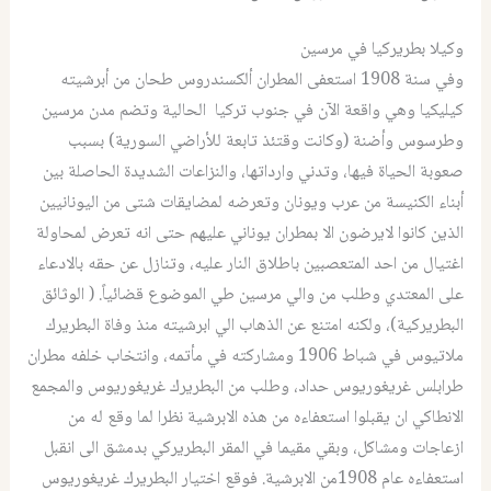
وكيلا بطريركيا في مرسين
وفي سنة 1908 استعفى المطران ألكسندروس طحان من أبرشيته
كيليكيا وهي واقعة الآن في جنوب تركيا الحالية وتضم مدن مرسين
وطرسوس وأضنة (وكانت وقتئذ تابعة للأراضي السورية) بسبب
صعوبة الحياة فيها، وتدني وارداتها، والنزاعات الشديدة الحاصلة بين
أبناء الكنيسة من عرب ويونان وتعرضه لمضايقات شتى من اليونانيين
الذين كانوا لايرضون الا بمطران يوناني عليهم حتى انه تعرض لمحاولة
اغتيال من احد المتعصبين باطلاق النار عليه، وتنازل عن حقه بالادعاء
على المعتدي وطلب من والي مرسين طي الموضوع قضائياً. ( الوثائق
البطريركية)، ولكنه امتنع عن الذهاب الي ابرشيته منذ وفاة البطريرك
ملاتيوس في شباط 1906 ومشاركته في مأتمه، وانتخاب خلفه مطران
طرابلس غريغوريوس حداد، وطلب من البطريرك غريغوريوس والمجمع
الانطاكي ان يقبلوا استعفاءه من هذه الابرشية نظرا لما وقع له من
ازعاجات ومشاكل، وبقي مقيما في المقر البطريركي بدمشق الى انقبل
استعفاءه عام 1908من الابرشية. فوقع اختيار البطريرك غريغوريوس