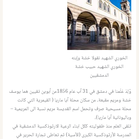
الخوري الشهيد نقولا خشة وإبنه
الخوري الشهيد حبيب خشة
الدمشقيين
وُلِدَ عَلَمنا في دمشق في 31 آب عام 1856من أبوين تقيين هما يوسف
خشة ومريم مقبعة، من سكان محلة آيا ماريا ( القيمرية التي كانت
محلة مسيحية صرف وتحمل اسم القديسة مريم نسبة الى المريمية –
وباليونانية آيا ماريا)،
تلقى العلم منذ طفوليته ككل ابناء الرعية الارثوذكسية الدمشقية في
المدرسة الأرثوذكسية الكبرى (الآسية) ثم تعاطى تجارة الحرير في