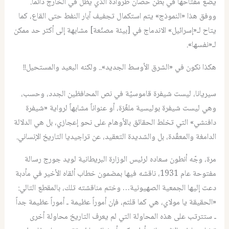
يضع مفتاحها في بطن حصان طروادة الذي يظلّ في الخارج دائماً.
ووفق هذا «النموذج» يتم استكمال تجفيف آبار النفط حتى القاع، كما
يتاح لـ«إسرائيل» الاندماج في [بيئة مصنّعة] مشابهة إلى أكثر حد ممكن
لـ«نفسها».
هكذا نكون في «الشرق الأوسط الجديد».. ولكنه البعيد والمستحيل!!
سيريانا، ليست شيفرة قاموسيّة في نص المحافظين الجدد، وحسب،
وهي ليست شيفرة بوليسية ملغّزة، أو عنواناً مشابهاً لرواية «شيفرة
دافنشي» التي تخلط الحقائق بالأوهام على نحو إعجازي، بل هي الدلالة
الدامغة والمعقّدة، بل والشديدة التعقيد، عن تراجيديا التاريخ الإنساني.
مرة، وجّه أنطون سعاده لرئيس الوزارة البريطانية لويد جورج رسالة
مفتوحة عام 1931، ناقشه فيها بمضمون خطاب ألقاه الأخير في مأدبة
دعت إليها الجمعية الصهيونية… وختم مناقشته تلك، بالمقطع التالي:
«الحقيقة يا مولاي، هي كما قلتم، فإن أموراً عظيمة ـ أموراً عظيمة جداً
ـ ستترتب على هذه المحاولة التي لم يعرف التاريخ محاولة أخرى