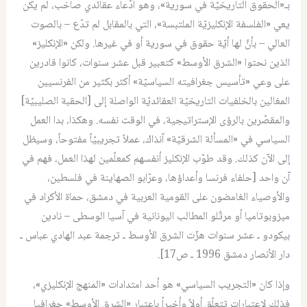
بـ«الحقوق التاريخيّة في سورية»، وهو ادّعاء عقائدي صاخب، لم يكن
يعي «الفلسفة الإنكليزيّة الملتبسة»، التي بالمقابل لم تدّع – بالصوت
العالي – بأنَّ لها أيّة حقوق في سورية أو في غيرها. ولكن «الإنكليز»
الذين نحتوا «الشرق الأوسط» كتعبير قبل عشر سنوات، كانوا قادرين
على وعي «تأسيس جغرافيته السياسيّة» أكثر بكثير من الفرنسيين
المغالين بالخلفيات التاريخيّة العقائديّة الواصلة إلى [الحقبة الصليبيّة]
والمقصّرين بالرؤى الإستراتيجية، في الوقت نفسه. وهكذا، بدا العمل
السياسي في «المسألة الشرقيّة» آنذاك، عملاً تجريبيّاً مفتوحاً، وسيظل
إلى الآن كذلك. وقد طوّب الإنكليز أنفسهم كمعلّمين لهذا العمل، فهم في
آن واحد [حلفاء فرنسا وأعداؤها، وعرّابو الصهاينة في فلسطين،
والأوصياء الغامضون على القومية العربية في دمشق، حماة الأكراد في
ميزوبوتاميا أو مرتّلو المطالب اليونانية في آسيا الوسطى – نادين
بيكودو ـ عشر سنوات هزّت الشرق الأوسط ـ ترجمة عبد الهادي عباس ـ
دار الأنصار دمشق 1996 ـ ص17].
وإذا كان «التجريب السياسي» هو أحد امتدادات «المنهج الإنكليزي»،
فذلك لاعتبارات تتعلّق أولاً وأخيراً باعتبار «الشرق الأوسط» جغرافيا