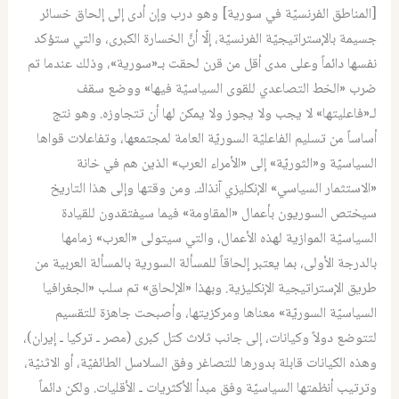
[المناطق الفرنسيّة في سورية] وهو درب وإن أدى إلى إلحاق خسائر
جسيمة بالإستراتيجيّة الفرنسيّة، إلّا أنَّ الخسارة الكبرى، والتي ستؤكد
نفسها دائماً وعلى مدى أقل من قرن لحقت بـ«سورية»، وذلك عندما تم
ضرب «الخط التصاعدي للقوى السياسيّة فيها» ووضع سقف
لـ«فاعليتها» لا يجب ولا يجوز ولا يمكن لها أن تتجاوزه. وهو نتج
أساساً من تسليم الفاعليّة السوريّة العامة لمجتمعها، وتفاعلات قواها
السياسيّة و«الثوريّة» إلى «الأمراء العرب» الذين هم في خانة
«الاستثمار السياسي» الإنكليزي آنذاك. ومن وقتها وإلى هذا التاريخ
سيختص السوريون بأعمال «المقاومة» فيما سيفتقدون للقيادة
السياسيّة الموازية لهذه الأعمال، والتي سيتولى «العرب» زمامها
بالدرجة الأولى، بما يعتبر إلحاقاً للمسألة السورية بالمسألة العربية من
طريق الإستراتيجية الإنكليزية. وبهذا «الإلحاق» تم سلب «الجغرافيا
السياسيّة السوريّة» معناها ومركزيتها، وأصبحت جاهزة للتقسيم
لتتوضع دولاً وكيانات، إلى جانب ثلاث كتل كبرى (مصر ـ تركيا ـ إيران)،
وهذه الكيانات قابلة بدورها للتصاغر وفق السلاسل الطائفيّة، أو الاثنيّة،
وترتيب أنظمتها السياسيّة وفق مبدأ الأكثريات ـ الأقليات. ولكن دائماً