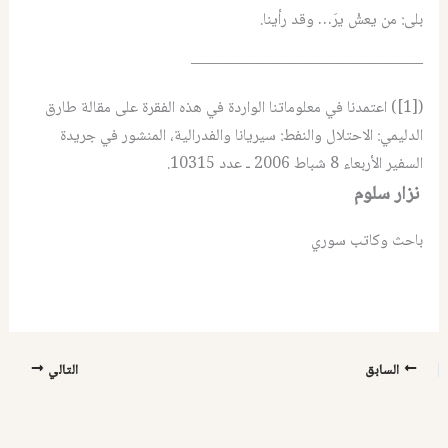
بلى: من يعشْ يرَ… وقد رأينا.
——————————————–
([1]) اعتمدنا في معلوماتنا الواردة في هذه الفقرة على مقالة طارق
الدليمي: الاحتلال والنفط: سيريانا والفدرالية، المنشور في جريدة
السفير الأربعاء 8 شباط 2006 ـ عدد 10315.
نزار سلوم
باحث وكاتب سوري
السابق
التالي