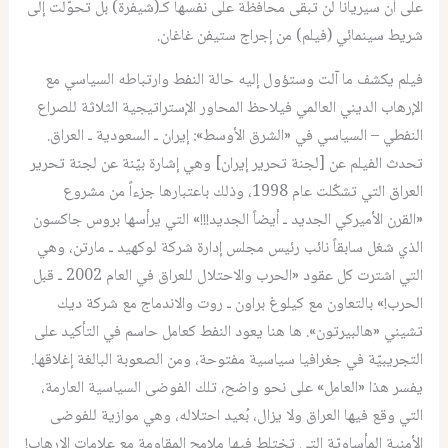
على أن سيريانا لن تبقى محافظة على نفسها كـ(شيفرة) بل تحوّلت إلى
شريط سينمائي (فيلم) من إجراج ستيفن غاغان.
فيلم يكشف ما آلت وستؤول إليه حالة النفط وارتباطه السياسي مع
الإرهاب الديني العالمي فيلاحظ المحاور الإستراتيجية الثلاثة للصراع
النفطي – السياسي في «الشرق الأوسط»: إيران ـ السعودية ـ العراق.
تحدث الفيلم عن [لجنة تحرير إيران] وهي إشارة بيّنة عن لجنة تحرير
العراق التي تشكّلت عام 1998، وذلك باعتبارها جزءاً من مشروع
«القرن الأميركي الجديد ـ أيضاً الجديد!!!» التي يرأسها بروس جاكسون
الذي شغل سابقاً نائب رئيس مجلس إدارة شركة لوكهيد ـ مارتن، وهي
التي اشترت كل عقود «الحرب والاحتلال للعراق في العام 2002 ـ قبل
الحرب!» بالتعاون مع كيلوغ براون ـ روت والاندماج مع شركة ديك
تشيني «هالبيرتون». ها هنا يعود النفط كعامل حاسم في التأكيد على
التجريبيّة في جغرافيا سياسية مفتوحة، ومن الصعوبة البالغة إغلاقها.
يفسر هذا «العامل» على نحو واضح، تلك الفوضى السياسية العارمة،
التي وقع فيها العراق ولا يزال، بُعيد احتلاله، وهي موازية للفوضى
الأمنية المأساويّة التي تختلط فيها ملامح المقاومة مع علامات الإرهاب!