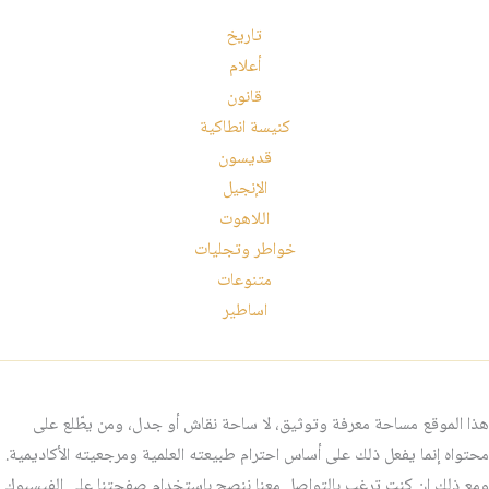
تاريخ
أعلام
قانون
كنيسة انطاكية
قديسون
الإنجيل
اللاهوت
خواطر وتجليات
متنوعات
اساطير
هذا الموقع مساحة معرفة وتوثيق، لا ساحة نقاش أو جدل، ومن يطّلع على
محتواه إنما يفعل ذلك على أساس احترام طبيعته العلمية ومرجعيته الأكاديمية.
ومع ذلك إن كنت ترغب بالتواصل معنا ننصح باستخدام صفحتنا على الفيسبوك.