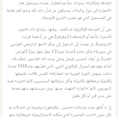
«إضافة إشكالية»، ستزداد حدّة وباضطراد، عندما سيتحوّل هذا
«الجوار» إلى دول وكيانات، وسيكون من شأن ذلك كله وضع أهم علامة
في المستحيل الذي هو مصير «الشرق الأوسط».
على أن الصناعة الإنكليزيّة لم تكتف ـ وقتها ـ بإنتاج ذلك «الثوب
الأسمر»، لتأخذ أو (تختطف) [جغرافيا] هي من [حصة فرنسا
التاريخية]، بل عمدت إلى الدخول إلى مركز «الحق التاريخي الفرنسي
في سورية» ولكن تحت [عباءة عربيّة] لا يعبّر عنها رمزيّاً [لورنس
العرب]، بل أولاد الحسين فيصل وعلي وعبد الله القادمون لحكم بلاد
الشام يقودهم الجنرال الإنكليزي اللنبي، الذي تقدّمهم عام 1918 عندما
دخلت جيوش الثورة العربية «يا للمفارقة» القدس فكانت طليعتها
إنكليزيّة وخططها إنكليزيّة ولكن مرتزقتها السياسيين كانوا «عرب» فيما
السوريون كانوا «الثوار» الشهداء حينها، ومن سيستشهد منهم بعدها
على مدى قرن أو أقل بقليل.
إنَّ ما أُطلق عليه مراسلات «حسين ـ مكماهون» وغيرها من اتصالات لم
تكن سوى «الدرب الملتبس» الذي سلكته الاستراتيجيّة البريطانيّة نحو