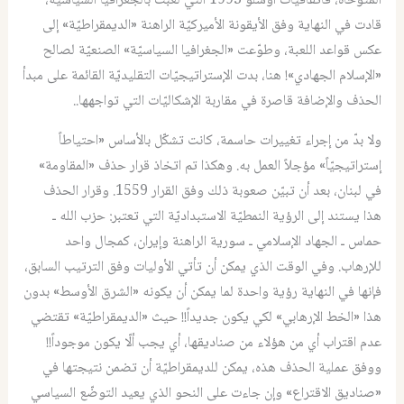
المتوخاة، فاتفاقيّات أوسلو 1993 التي لعبت بالجغرافيا السياسيّة،
قادت في النهاية وفق الأيقونة الأميركيّة الراهنة «الديمقراطيّة» إلى
عكس قواعد اللعبة، وطوّعت «الجغرافيا السياسيّة» الصنعيّة لصالح
«الإسلام الجهادي»! هنا، بدت الإستراتيجيّات التقليديّة القائمة على مبدأ
الحذف والإضافة قاصرة في مقاربة الإشكاليّات التي تواجهها..
ولا بدّ من إجراء تغييرات حاسمة، كانت تشكّل بالأساس «احتياطاً
إستراتيجيّاً» مؤجلاً العمل به. وهكذا تم اتخاذ قرار حذف «المقاومة»
في لبنان، بعد أن تبيّن صعوبة ذلك وفق القرار 1559. وقرار الحذف
هذا يستند إلى الرؤية النمطيّة الاستبداديّة التي تعتبر: حزب الله ـ
حماس ـ الجهاد الإسلامي ـ سورية الراهنة وإيران، كمجال واحد
للإرهاب. وفي الوقت الذي يمكن أن تأتي الأوليات وفق الترتيب السابق،
فإنها في النهاية رؤية واحدة لما يمكن أن يكونه «الشرق الأوسط» بدون
هذا «الخط الإرهابي» لكي يكون جديداً!! حيث «الديمقراطيّة» تقتضي
عدم اقتراب أي من هؤلاء من صناديقها، أي يجب ألّا يكون موجوداً!!
ووفق عملية الحذف هذه، يمكن للديمقراطيّة أن تضمن نتيجتها في
«صناديق الاقتراع» وإن جاءت على النحو الذي يعيد التوضّع السياسي