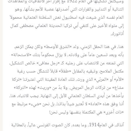
وسيكتمل تشكيلها في العام 1922 مع إقرار آخر الاتفاقيات والمعاهدات
الثنائية أو التدابير والقرارات التي أصدرتها عصبة الأمم بشأنها، وهو
العام نفسه الذي شيعت فيه اسطنبول نعش السلطنة العثمانية محمولاً
إلى مثواه الأخير على كتفي أبي تركيا الحديثة العلماني مصطفى كمال
أتاتورك.
هنا، في هذا الحقل الزمني، ولد «الشرق الأوسط» ولكن يمكن الزعم،
بأنه وبعد تسعين عاماً على ولادته، لا يزال محكوماً بتلك «الاستحالة»
التي تمنعه من الانتصاب على رجليه كـ «رجل معافى» خالص التشكيل،
مكتمل الملامح، وتبقيه بالمقابل «طفلاً» قابلاً للتشكّل حسب رغبة
«الأم» أو «المربّي» الذي ورث، تلك العادة المقيتة التي اعتبرتنا «تركة
مشاع» من تركات الرجل المريض.. ولا بدّ من «وريث» لهذه «التركة»
يأخذها من أيدي السلطان العثماني الآيل إلى النهاية. يجب الانتباه، هنا،
أننا وفق هذه «العادة» لا نُعتبر شيئاً بذاتنا، بل نحن «شيء» مرتبط مع
«ذات أخرى» هي المكتملة بنفسها وليس نحن!
آنذاك، في العام1914، وما بعده، كان الصوت الفرنسي عالياً، بالمطالبة