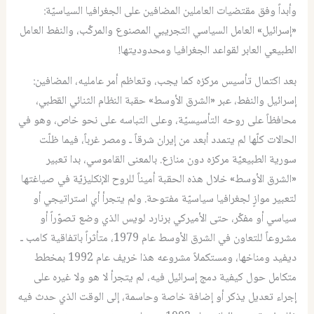
وأبداً وفق مقتضيات العاملين المضافين على الجغرافيا السياسيّة:
«إسرائيل» العامل السياسي التجريبي المصنوع والمركّب، والنفط العامل
الطبيعي العابر لقواعد الجغرافيا ومحدوديتها!
بعد اكتمال تأسيس مركزه كما يجب، وتعاظم أمر عامليه، المضافين:
إسرائيل والنفط، عبر «الشرق الأوسط» حقبة النظام الثنائي القطبي،
محافظاً على روحه التأسيسيّة، وعلى التباسه على نحو خاص، وهو في
الحالات كلّها لم يتمدد أبعد من إيران شرقاً ـ ومصر غرباً، فيما ظلّت
سورية الطبيعيّة مركزه دون منازع. بالمعنى القاموسي، بدا تعبير
«الشرق الأوسط» خلال هذه الحقبة أميناً للروح الإنكليزيّة في صياغتها
لتعبير موازٍ لجغرافيا سياسيّة مفتوحة. ولم يتجرأ أي استراتيجي أو
سياسي أو مفكّر، حتى الأميركي برنارد لويس الذي وضع تصوّراً أو
مشروعاً للتعاون في الشرق الأوسط عام 1979، متأثراً باتفاقية كامب ـ
ديفيد ومناخها، ومستكملاً مشروعه هذا خريف عام 1992 بمخطط
متكامل حول كيفية دمج إسرائيل فيه، لم يتجرأ لا هو ولا غيره على
إجراء تعديل يذكر أو إضافة خاصة وحاسمة، إلى الوقت الذي حدث فيه