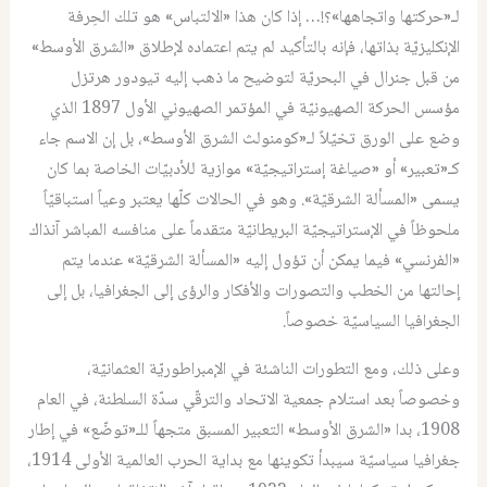
لـ«حركتها واتجاهها»؟!… إذا كان هذا «الالتباس» هو تلك الحِرفة
الإنكليزيّة بذاتها، فإنه بالتأكيد لم يتم اعتماده لإطلاق «الشرق الأوسط»
من قبل جنرال في البحريّة لتوضيح ما ذهب إليه تيودور هرتزل
مؤسس الحركة الصهيونيّة في المؤتمر الصهيوني الأول 1897 الذي
وضع على الورق تخيّلاً لـ«كومنولث الشرق الأوسط»، بل إن الاسم جاء
كـ«تعبير» أو «صياغة إستراتيجيّة» موازية للأدبيّات الخاصة بما كان
يسمى «المسألة الشرقيّة». وهو في الحالات كلّها يعتبر وعياً استباقيّاً
ملحوظاً في الإستراتيجيّة البريطانيّة متقدماً على منافسه المباشر آنذاك
«الفرنسي» فيما يمكن أن تؤول إليه «المسألة الشرقيّة» عندما يتم
إحالتها من الخطب والتصورات والأفكار والرؤى إلى الجغرافيا، بل إلى
الجغرافيا السياسيّة خصوصاً.
وعلى ذلك، ومع التطورات الناشئة في الإمبراطوريّة العثمانيّة،
وخصوصاً بعد استلام جمعية الاتحاد والترقّي سدّة السلطنة، في العام
1908، بدا «الشرق الأوسط» التعبير المسبق متجهاً للـ«توضّع» في إطار
جغرافيا سياسيّة سيبدأ تكوينها مع بداية الحرب العالمية الأولى 1914،