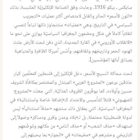
سايكس ـ بيكو 1916، وجاءت وفق الصناعة الإنكليزيّة الملتبسة، بذلك
«اللون الأسمر» الحائر والقابل لامتصاص أكثر عمليات «التجريب
السياسي» في التاريخ، وهي «عمليات» ستتجاوز ذاتها تباعاً لتمسي
انقلاباً كاملاً في شكل ومضمون الجغرافيا السياسيّة يوازي على نحو ما
«الانقلاب الأوروبي» في القارة الجديدة، الذي دفن تحت الأرض جثث
الهنود الحمر وتاريخهم وثقافتهم، وأسّس أميركا الظافرة والمتباهية
بميثاق آبائها المؤسّسين].
تحت سماكة النسيج الأسمر، دخل الإنكليز إلى فلسطين كمعلّمين كبار
حاذقين يرعون «المشروع العربي» المبتذل والمختصر بمكافأة الشريف
حسين وأولاده، كما يوفّرون الظروف المثاليّة، التي جعلت «المشروع
الصهيوني» قابلاً للتأسيس والامتداد كـ«إضافة خاصة واستثنائية» في
الجغرافيا السياسيّة، التي بمقابل ذلك ستشهد «حذفاً استثنائياً» ليس
لدولة فلسطينيّة محتملة، بل لـ«بلاد ومدن وقرى ودساكر» وصولاً إلى
استهداف «حذف الشعب» أو «حذف الناس» من مكانهم وتوضّعهم
التاريخي وحشرهم في «مخيمات» في «الجوار» بما يحيلهم إلى