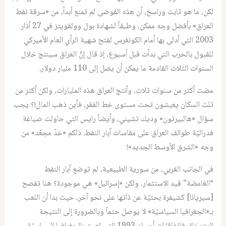
لكن، ما هو ثابت وراسخ، أن هذه الفوضى لم تمنع أبداً، من «سرقة نفط
العراق» بأفضل وجه ممكن، وطبقاً لشهادة بول وولفويتز في 27 آذار
2003 التي أدلى بها أمام الكونغرس لفتح شهية الرأي العام الأميركي
للقبول بالحرب التي بدأت قبل أسبوع، إذ قال إنَّ العراق سينتج خلال
السنوات الثلاث القادمة ما يمكن أن يصل إلى 110 مليار دولار.
مضت أكثر من سنوات ثلاث، وأنتج العراق هذه المليارات، ولكن أكثر من
ثلث السكان يعيشون تحت مستوى خط الفقر، فأين ذهب المال!؟ يجب
سؤال «هالبيرتون» وديك تشيني، وأيضاً رايس التي حاولت صياغة
فدراليّة طوائف العراق على مقاسات آبار النفط. ذلكم «خدّ مجعّد» من
وجه «الشرق الأوسط الجديد»!
في الجانب الغربي، من سورية الطبيعية، لم توضع آبار النفط
“الغامضة” قيد الاستثمار، ولكن «إسرائيل» هي موجودة؟ هنا تفصح
[سيريانا] كشيفرة بحثيّة عن ذاتها على نحو آخر، حيث بدا أن اللعب
بـ«الجغرافيا السياسيّة» لا يوصل حتماً وبالضرورة إلى النتيجة