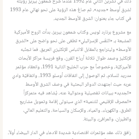
ذلك في تشرين الثاني عام 1992 عندما شرح شمعون بيريز رؤيته
لشرق أوسط «جديد»، ثم صاغ هذه الرؤية على نحو نهائي عام 1993
في كتاب جاء بعنوان: الشرق الأوسط الجديد.
مع مشروع برنارد لويس وكتاب شمعون بيريز، بدأت الروح الأميركية
المشبعة بـ «النَفَس الإسرائيلي» تطغى على نحو واضح على «الشرق
الأوسط» وليتراجع بالمقابل الالتباس الإنكليزي العريق. فما تجنّبه
الإنكليز وصمد طوال ثلاثة أرباع القرن، وقع فريسة مراكز الأبحاث
الأميركيّة، وخصوصاً مع حرب الخليج الثانية 1991، وانعقاد مؤتمر
مدريد للسلام، ثم الوصول إلى اتفاقات أوسلو 1993، واتفاقيّة وادي
عربه حيث اجتهدت الدوائر البحثية في وصف الشرق الأوسط
«الجديد» ببيانات تفصيلية ومتوالية عنه، يُشاهد فيه متمركزاً
«المصرف الإقليمي للتنمية» الذي سيتولى إقامة وتمويل مشاريع
الطرق، والكهرباء، والمياه، والإسكان والسياحة، والتعليم العالي،
والطيران، والمرافئ، والبيئة.
رافق ذلك عقد مؤتمرات اقتصادية شديدة الادعاء في الدار البيضاء أولاً،