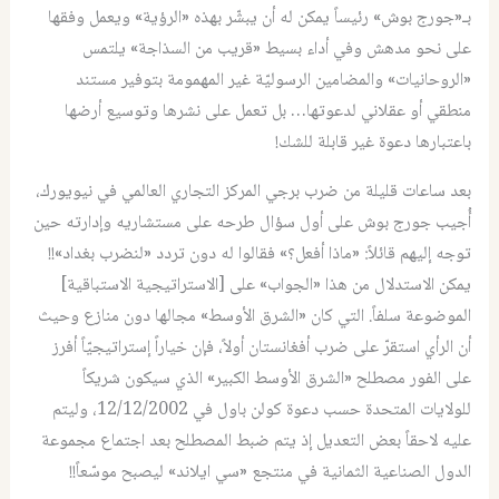
بـ«جورج بوش» رئيساً يمكن له أن يبشّر بهذه «الرؤية» ويعمل وفقها
على نحو مدهش وفي أداء بسيط «قريب من السذاجة» يلتمس
«الروحانيات» والمضامين الرسوليّة غير المهمومة بتوفير مستند
منطقي أو عقلاني لدعوتها… بل تعمل على نشرها وتوسيع أرضها
باعتبارها دعوة غير قابلة للشك!
بعد ساعات قليلة من ضرب برجي المركز التجاري العالمي في نيويورك،
أُجيب جورج بوش على أول سؤال طرحه على مستشاريه وإدارته حين
توجه إليهم قائلاً: «ماذا أفعل؟» فقالوا له دون تردد «لنضرب بغداد»!!
يمكن الاستدلال من هذا «الجواب» على [الاستراتيجية الاستباقية]
الموضوعة سلفاً. التي كان «الشرق الأوسط» مجالها دون منازع وحيث
أن الرأي استقرّ على ضرب أفغانستان أولاً، فإن خياراً إستراتيجيّاً أفرز
على الفور مصطلح «الشرق الأوسط الكبير» الذي سيكون شريكاً
للولايات المتحدة حسب دعوة كولن باول في 12/12/2002، وليتم
عليه لاحقاً بعض التعديل إذ يتم ضبط المصطلح بعد اجتماع مجموعة
الدول الصناعية الثمانية في منتجع «سي ايلاند» ليصبح موسّعاً!!