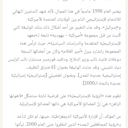
يعتبر العام 1996 حاسماً في هذا المجال، لأنه شهد التدشين النهائي
للالتحام الإستراتيجي التام بين الولايات المتحدة الأميركيّة
و«إسرائيل»، وقد جاء التعبير عن أحد أشكال ذلك بتلك الوثيقة التي
كُتبت من قبل مجموعة «أميركيّة – يهودية» تابعة لـ«معهد
الإستراتيجيّة المتقدمة والدراسات السياسيّة»، حيث ترأس هذه
المجموعة رتشارد بيرل «أمير الظلام» وكان من أعضائها السبعة
دوغلاث فايث نائب وزير الدفاع، ودافيد فورمسر مستشار نائب الرئيس
ديك تشيني، وقد جاءت الوثيقة بعنوان: [الاختراق النظيف،
إستراتيجية جديدة للمدى]، وبعنوان تفصيلي [إستراتيجيّة إسرائيليّة
جديدة باتجاه الـ2000].
تقوم هذه «الرؤية الإستراتيجيّة» على فرضية ثابتة ستشكّل «لاهوتها
الراهن» هي: إنَّ المصالح الأميركيّة هي ذاتها المصالح الإسرائيليّة.
من المؤكد، أن الإدارة الأميركيّة الديمقراطيّة، حينها، لم تكن لتأخذ
بـ«رؤية المحافظين الجدد» الذين انتظروا حتى العام 2000، ليأتوا