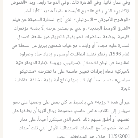
وفي عمان ثانياً، وفي القاهرة ثالثاً، وفي الدوحة رابعاً.. وبدا «الغموض
الإنكليزي» الذي رافق «الشرق الأوسط» مقيتاً شديد الكآبة أمام
«الوضوح الأميركي – الإسرائيلي» الذي أزاح الستارة السميكة عن فيلم
«الشرق الأوسط الجديد»، والذي لم يستمر عرضه إلّا بضعة مؤتمرات
إقليمية، وبضعة محاضرات تشويقية، فانتزية، غير مقنعة، لتسدل
الستارة عليه مجدداً أو وابتداء مع غياب شمعون بيريز عن السلطة في
العام 1996، وتعثّر تنفيذ اتفاقيّات أوسلو، وازدياد حدّة وضراوة
المقاومة في لبنان للاحتلال الإسرائيلي، وبرودة الإدارة الديمقراطيّة
الأميركيّة تجاه إجراءات تغيير حاسمة على ما تفترضه «ستاتيكو
سياسي» مناسب جداً لها، لا يلزمها بإنتاج أية رؤية مخالفة لعقلانية
ناجزة..
غير أن هذه «الرؤية» هي بالضبط ما كان يعمل على وضعها على نحو
سيؤدي إلى انقلاب عالمي حاسم، مجموعة رجال آثروا أن يطلقوا على
أنفسهم، أو أُطلق عليهم ذلك الاسم الذي سيتكرر أحياناً، على مدار
الساعة، خصوصاً مع اللحظات الاستثنائيّة الأولى التي تلت أحداث
11/9/2001. هؤلاء هم: المحافظون الجدد.