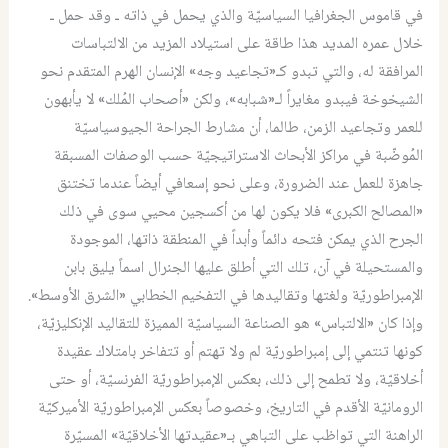
في قاموس الجغرافيا السياسيّة والذي يحمل في ذاته ـ وقد حمل ـ
خلال عمره المديد هذا طاقة على استيلاد المزيد من الالتباسات
المرافقة له، والتي تبدو كـ«تجاعيد وجه» الإنسان الهرم المتقدم نحو
الشيخوخة فيبدو مغايراً لـ«شبابه»، ولكن «أصحاب المُلك» لا يأبهون
للعمر وتجاعيد الزمن، طالما، أن مشارط الجراحة الجيوسياسيّة
المُوضّبة في مراكز الأبحاث الاستراتيجيّة حسب الوصفات المسبقة
جاهزة للعمل عند الضرورة، وعلى نحو إسعافي أيضاً عندما تختنق
«المصالح الكبرى» فلا يكون لها من أكسجين محيي سوى في ذلك
الجرح الذي يمكن فتحه دائماً وأبداً في المنطقة ذاتها، الموجودة
والمستحيلة في آن، تلك التي أطلق عليها الجنرال اسماً يليق بابن
الإمبراطوريّة ولغتها وتقاليدها في التفخيم الخطابي «الشرق الأوسط».
وإذا كان «الالتباس» هو الصناعة السياسيّة المميزة للتقاليد الإنكليزيّة،
كونها تنتمي إلى إمبراطوريّة لم ولا تهتم أو تتفاخر بامتلاك عقيدة
أخلاقيّة، ولا تطمح إلى ذلك، بعكس الإمبراطوريّة الفرنسيّة، أو حتى
الرومانيّة الأقدم في التاريخ، وخصوصاً بعكس الإمبراطوريّة الأميركيّة
الراهنة التي تواظب على التباهي بـ«عقيدتها الأخلاقيّة» المسيّرة