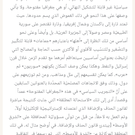
سياسيّة غير قابلة للتشكيل النهائي، أو هي جغرافيا مفتوحة، ولا يأتي
وصفها على هذا النحو في ذلك الغموض الذي يسم حدودها، حيث
تمتد تارة إلى باكستان وشمال إفريقيا، وتارة تقتصر على سورية
الطبيعيّة ومصر وصولاً إلى الجزيرة العربيّة، بل وأيضاً وعلى نحو
أساسي من تلك النظرة إلى «أهلها» باعتبارهم «جماعات» قابلة للتكّبير
والتصّغير وللتنسّيب الأقلوي أو الأكثري حسب الحاجة والمصالح التي
ارتبطت بعنوانين أساسيين سيتعاظم أمرهما مع تقدم الزمن خلال قرن:
إسرائيل والنفط. وهكذا يمكن وصف السكان بكونهم: «سوريون» ثم
«عرب»، كما يمكن تقسيمهم إلى ملل ومذاهب، ومن ثم توزيعهم على
دول، وذلك وفق الاتجاهات المصلحيّة المحدّدة بالعنوانين السابقين.
على أنَّ «التجريب السياسي» في هذه «الجغرافيا المفتوحة» عمداً
وقصداً، أدى إلى تلك «الاستحالة المطلقة» التي جاءت كنتيجة مباشرة
لقانون الحذف والإضافة الذي اعتمدته الإستراتيجيّة الإنكليزيّة أولاً،
وتم العمل به لاحقاً، من قبل من تولّى مسؤوليّة المحافظة على «الشرق
الأوسط» [يبتدئ قانون الحذف والإضافة، في أوضح مثال له، في تلك
المنطقة المركزيّة من «الشرق الأوسط»، التي تم رسمها في اتفاقية