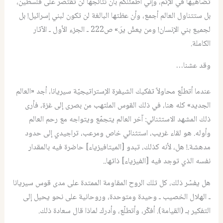
تضاهيها في الإثم، وإني أطمئنكم بأن نتائجها لن تقتصر على فلسطين،
بل ستتناول العالم أجمع، وأن عظتها البالغة لن تكون لبني إسرائيل! بل
لجميع بني الإنسان! ومن يعشْ يرَ.» ص222 ـ الجزء الأول ـ الآثار
الكاملة.
وقد عشنا…
عندما أتطلّع محاولاً تفكيك الشيفرة الإستراتيجيّة سيريانا، أجد «العالم
الجديد» كله هنا، في ذلك القوس الملتهب من بصرى إلى غزة، فأرى
ذلك المشهد الاستثنائي: آخر العالم يتجمّع ويتواجه مع رحم العالم
وأوله. هو لقاء غريب، استثنائي خاص ومرعب، تراجيدي إلى حدود
مدهشة.! هل، لأنه كذلك، تبدو [الميتافيزياء] حاضرة فيه بالمقدار
نفسه الذي توجد فيه [الفيزياء] ذاتها..
هل يفسّر ذلك، كل تلك الروح المقاومة الممتدة على مدى قوس سيريانا
ـ الهلال الخصيب ـ وحيدة ومتوحدة، وروحانية على نحو يحيل إلى
التفكير بـ (القيامة). أفكّر، وأتطلّع، وأدرك لماذا قال سعادة ذلك.