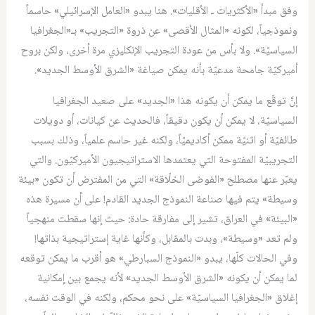
وفق مبدأ «الأكثريات ـ الأقليات». هنا يبدو «العامل الإسرائيلي» حاسماً
ونموذجياً، لكونه «المثال الأقصى» عن ذروة «التجريب» بـ«الجغرافيا
السياسيّة». ولا بأس من عودة التجريب الإنكليزي مرة أخرى، ولكن بروح
أميركيّة جامحة مدعيّة بأنه يمكن صياغة «الشرق الأوسط الجديد».
إنَّ توقّع ما يمكن أن يكونه هذا «الجديد» على صعيد الجغرافيا
السياسيّة، لا يمكن أن يكون دقيقاً، فالحديث عن كيانات، أو دويلات
طائفيّة أو اثنيّة ممكن أكاديميّاً، ولكنه غير حاسم علمياً، وذلك بسبب
التجريبيّة المفتوحة التي يعتمدها الاستراتيجيون الأميركيّون. والتي
يعبّر عنها مصطلح «الفوضى الخلّاقة» التي من المفترض أن تكون «بيئة
وسيطة» يتم فيها صناعة النموذج الجديد القادم! على أن مسيرة هذه
«البيئة» في العراق، تشير إلى مفارقة حادة: حيث إنها سقطت منهجياً
ولم تعد «وسيطة»، وبدت بالمقابل، وكأنها غاية إستراتيجية بذاتها!
وفي الحالات كلّها، يبدو «النموذج السبارطي» هو أقرب ما يمكن توقعه
لما يمكن أن يكونه «الشرق الأوسط الجديد» لأنه يجمع بين إمكانية
إغلاق «الجغرافيا السياسيّة» على نحو محكم، ولكنه في الوقت نفسه،