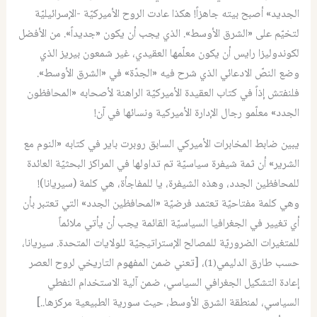
الجديد» أصبح بيته جاهزاً! هكذا عادت الروح الأميركيّة -الإسرائيليّة
لتخيّم على «الشرق الأوسط». الذي يجب أن يكون «جديداً». من الأفضل
لكوندوليزا رايس أن يكون معلّمها العقيدي، غير شمعون بيريز الذي
وضع النصّ الادعائي الذي شرح فيه «الجدّة» في «الشرق الأوسط».
فلنفتش إذاً في كتاب العقيدة الأميركيّة الراهنة لأصحابه «المحافظون
الجدد» معلّمو رجال الإدارة الأميركية ونسائها في آن!
يبين ضابط المخابرات الأميركي السابق روبرت باير في كتابه «النوم مع
الشرير» أن ثمة شيفرة سياسيّة تم تداولها في المراكز البحثيّة العائدة
للمحافظين الجدد، وهذه الشيفرة، يا للمفاجأة، هي كلمة (سيريانا)!
وهي كلمة مفتاحيّة تعتمد فرضيّة «المحافظين الجدد» التي تعتبر بأن
أي تغيير في الجغرافيا السياسيّة القائمة يجب أن يأتي ملائماً
للمتغيرات الضروريّة للمصالح الإستراتيجيّة للولايات المتحدة. سيريانا،
حسب طارق الدليمي
، [تعني ضمن المفهوم التاريخي لروح العصر
(1)
إعادة التشكيل الجغرافي السياسي، ضمن آلية الاستخدام النفطي
السياسي، لمنطقة الشرق الأوسط، حيث سورية الطبيعية مركزها..]