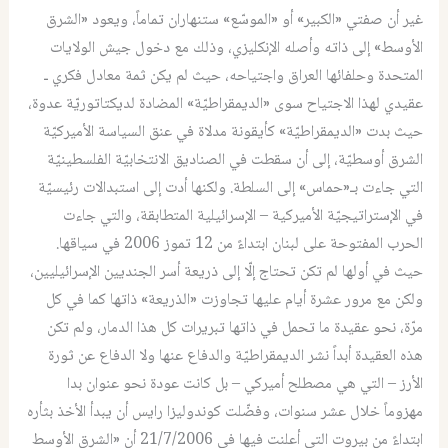
غير أن صفتي «الكبير» أو «الموسّع» ستنهاران تماماً، ويعود «الشرق
الأوسط» إلى ذاته وأصله الإنكليزي، وذلك مع دخول جيش الولايات
المتحدة وحلفائها العراق واجتياحه، حيث لم يكن ثمة معادل فكري ـ
عقيدي لهذا الاجتياح سوى «الديمقراطيّة» المضادة لديكتاتوريّة عدوة،
حيث بدت «الديمقراطيّة» كأيقونة مدلاة في عنق السياسة الأميركيّة
الشرق أوسطيّة، إلى أن سقطت في الصناديق الانتخابيّة الفلسطينيّة
التي جاءت بـ«حماس» إلى السلطة. ولكنها أدت إلى استبدالات رئيسيّة
في الإستراتيجيّة الأميركية – الإسرائيلية المتطابقة، والتي جاءت
الحرب المفتوحة على لبنان ابتداءً من 12 تموز 2006 في سياقها.
حيث في أولها لم تكن تحتاج إلّا إلى ذريعة أسر الجنديين الإسرائيليين،
ولكن مع مرور عشرة أيام عليها تجاوزت «الذريعة» ذاتها كما في كل
مرّة، نحو عقيدة ما تحمل في ذاتها تبريرات كل هذا الدمار، ولم تكن
هذه العقيدة أبداً نشر الديمقراطيّة والدفاع عنها ولا الدفاع عن ثورة
الأرز – التي هي مصطلح أميركي – بل كانت عودة نحو عنوان بدا
مهزوماً خلال عشر سنوات، وفضّلت كوندوليزا رايس أن يبدأ الأخذ بثأره
ابتداءً من بيروت التي أعلنت فيها في 21/7/2006 أن «الشرق الأوسط