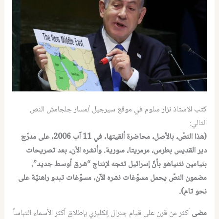
كتب الاستاذ نزار سلوم في موقع سيرجيل /مسار جلجامش النص
التالي:
(هذا النصّ، بالأصل، محاضرة ألقيتها، في 11 آب 2006، على مدرّج
دير القديس بطرس، مرمريتا، سورية. وأنشره الآن، بعد تصريحات
بنيامين نتنياهو بأنَّ إسرائيل تتجه لإنتاج “شرق أوسط جديد”.
مضمون النصّ يحمل مسوّغات نشره الآن، مسوّغات تبدو راهنيّة على
نحو تام).
مضى
أكثر من قرن على قيام جنرال إنكليزي بإطلاق أكثر الأسماء التباساً