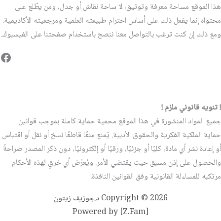
هذا الموقع مساحة معرفة وتوثيق، لا ساحة نقاش أو جدل، ومن يطّلع على
محتواه إنما يفعل ذلك على أساس احترام طبيعته العلمية ومرجعيته الأكاديمية.
ومع ذلك إن كنت ترغب بالتواصل معنا ننصح باستخدام صفحتنا على الفيسبوك.
فيس
! تنويه قانوني ملزم !
جميع المواد المنشورة في هذا الموقع محمية حماية كاملة بموجب قوانين
حماية الملكية الفكرية والحقوق الأدبية. يُمنع منعًا قاطعًا نسخ أو نقل أو اقتباس
أو إعادة نشر أي مادة، كليًا أو جزئيًا، ورقيًا أو إلكترونيًا، دون ذكر المصدر صراحةً
والحصول على إذن مسبق حيث يقتضي الأمر. ويُعرّض أي خرقٍ لهذه الأحكام
مرتكبه للمساءلة القانونية وفق القوانين النافذة.
Copyright © 2026 د.جوزيف زيتون
Powered by [Z.Fam]