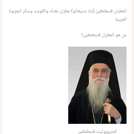
المطران قسطنطين (بابا ستيفانو) مطران بغداد والكويت وسائر الجزيرة
العربية
من هو المطران قسطنطين؟
المتروبوليت قسطنطين