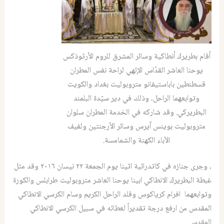
أقام بطريرك أنطاكية وسائر المشرق للروم الأرثوذكس
يوحنا العاشر القدّاس الإلهي لراحة نفس المطران
قسطنطين باباستيفانو متروبوليت بغداد والكويت
وتوابعهما الراحل، وذلك في دير سيّدة البلمند
البطريركي. وقد شاركه في الخدمة المطران سلوان
متروبوليت بوينس آيرس وسائر الأرجنتين ولفيف
الآباء الكهنة والشمامسة.
، وجرى جنازه في كاتدرائية اثينا يوم الجمعة ٢٢ نيسان ٢٠١٦ وقد مثل
غبطة البطريرك الانطاكي ابينا يوحنا العاشر متروبوليت طرابلس والكورة
وتوابعهما افرام كرياكوس وقلد الراحل الكريم وسام الكرسي الانطاكي
المقدس من ارفع درجة تقديراً لعطائه في سبيل الكرسي الانطاكي
المقدس.