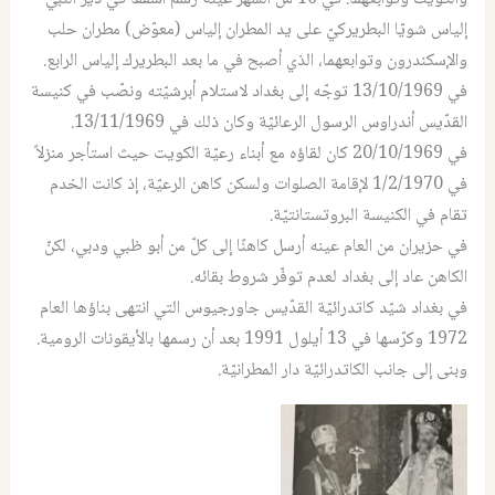
إلياس شويّا البطريركيّ على يد المطران إلياس (معوّض) مطران حلب
والإسكندرون وتوابعهما، الذي أصبح في ما بعد البطريرك إلياس الرابع.
في 13/10/1969 توجّه إلى بغداد لاستلام أبرشيّته ونصّب في كنيسة
القدّيس أندراوس الرسول الرعائيّة وكان ذلك في 13/11/1969.
في 20/10/1969 كان لقاؤه مع أبناء رعيّة الكويت حيث استأجر منزلاً
في 1/2/1970 لإقامة الصلوات ولسكن كاهن الرعيّة، إذ كانت الخدم
تقام في الكنيسة البروتستانتيّة.
في حزيران من العام عينه أرسل كاهنًا إلى كلّ من أبو ظبي ودبي، لكنّ
الكاهن عاد إلى بغداد لعدم توفّر شروط بقائه.
في بغداد شيّد كاتدرائيّة القدّيس جاورجيوس التي انتهى بناؤها العام
1972 وكرّسها في 13 أيلول 1991 بعد أن رسمها بالأيقونات الرومية.
وبنى إلى جانب الكاتدرائيّة دار المطرانيّة.