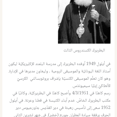
البطريرك الكسندروس الثالث
في أيلول 1949 أوفده البطريرك إلى مدرسة البلمند الإكليريكيّة ليكون
أستاذ اللغة اليونانيّة والموسيقى الرومية ، وليعاون مديرها في الإدارة.
وهو كان تعلّم الموسيقى الكنسيّة بإشراف بروتوبسالتي الكرسيّ
الأنطاكيّ إيليّا سيميونذس.
رسم كاهنًا في 4/3/1951 وأصبح كاهنًا في البطريركيّة، وكاتبًا في
مكتب البطريرك الخاصّ. خدم أبناء الكنيسة في قطنا وعرنة. في أيلول
1952 سعى إلى تأسيس رهبنة في دير القدّيس جاورجيوس دير
الحرف برفقة سيادة المطران جورج (خضر). في شهر تشرين الثاني