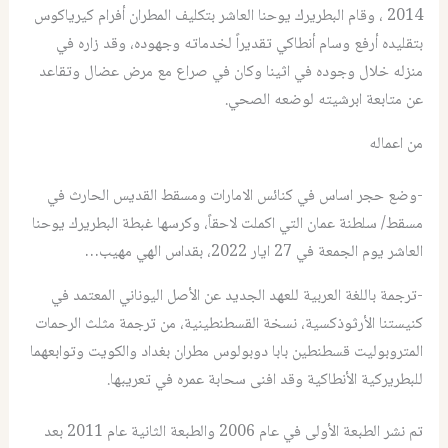
2014 ، وقام البطريرك يوحنا العاشر بتكليف المطران أفرام كيرياكوس
بتقليده أرفع وسام أنطاكي تقديراً لخدماته وجهوده، وقد زاره في
منزله خلال وجوده في اثينا وكان في صراع مع مرض عضال وتقاعد
عن متابعة ابرشيته لوضعه الصحي.
من اعماله
-وضع حجر اساس في كنائس الامارات ومسقط القديس الحارث في
مسقط/ سلطنة عمان التي اكملت لاحقاً، وكرسها غبطة البطريرك يوحنا
العاشر يوم الجمعة في 27 ايار 2022، بقداس الهي مهيب…
-ترجمة باللغة العربية للعهد الجديد عن الأصل اليوناني المعتمد في
كنيستنا الأرثوذكسية، نسخة القسطنطينية، من ترجمة مثلث الرحمات
المتروبوليت قسطنطين بابا دوبولوس مطران بغداد والكويت وتوابعهما
للبطريركية الأنطاكية وقد افنى سحابة عمره في تعريبها.
تم نشر الطبعة الأولى في عام 2006 والطبعة الثانية عام 2011 بعد