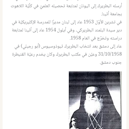
أرسله البطريرك إلى اليونان لمتابعة تحصيله العلميّ في كلّيّة اللاهوت
بجامعة أثينا.
في تشرين الأوّل 1953 عاد إلى لبنان مديرًا للمدرسة الإكليريكيّة في
دير سيدة البلمند البطريركي، وفي أيلول 1954 عاد إلى أثينا لمتابعة
دراسته وتخرّج في العام 1958.
عاد إلى دمشق بعد انتخاب البطريرك ثيوذوسيوس (أبو رجيلي) في
31/10/1958 وعيّن في مكتب البطريرك وكان يخدم رعيّة القنيطرة
جنوب دمشق.