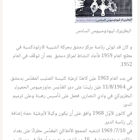
البطريرك ثيوذوسيوس السادس
و كان قد تولى رئاسة مركز دمشق بحركة الشبيبة الارثوذكسية في
مطلع العام 1959 فأعاد النشاط لمركز دمشق بعد أن توقّف في العام
1952.
في بدء العام 1963 عيّن كاهنًا لرعيّة كنيسة الصليب المقدّس بدمشق.
في 11/8/1964 عيّن رئيسًا على دير القدّيس جاورجيوس الحميراء
البطريركيّ في وادي النصارى، فعمل على تأسيس رهبنة وعلى ترميم
الدير.
في كانون الأوّل 1968 وافق على أن يكون وكيلاً لأبرشيّة حماه إضافة
إلى رئاسة الدير.
في 7/10/ 1969 انتخبه المجمع الأنطاكيّ المقدّس مطرانًا على بغداد
والكويت وتوابعهما. في 16 من الشهر عينه رسم أسقفًا في دير النبيّ