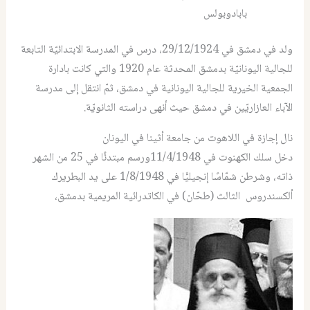
بابادوبولس
ولد في دمشق في 29/12/1924، درس في المدرسة الابتدائيّة التابعة
للجالية اليونانيّة بدمشق المحدثة عام 1920 والتي كانت بادارة
الجمعية الخيرية للجالية اليونانية في دمشق، ثمّ انتقل إلى مدرسة
الآباء العازاريّين في دمشق حيث أنهى دراسته الثانويّة.
نال إجازة في اللاهوت من جامعة أثينا في اليونان
دخل سلك الكهنوت في 11/4/1948ورسم مبتدئًا في 25 من الشهر
ذاته، وشرطن شمّاسًا إنجيليًّا في 1/8/1948 على يد البطريرك
ألكسندروس الثالث (طحّان) في الكاتدرائية المريمية بدمشق،