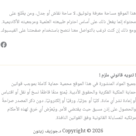
هذا الموقع مساحة معرفة وتوثيق، لا ساحة نقاش أو جدل، ومن يطّلع على
محتواه إنما يفعل ذلك على أساس احترام طبيعته العلمية ومرجعيته الأكاديمية.
ومع ذلك إن كنت ترغب بالتواصل معنا ننصح باستخدام صفحتنا على الفيسبوك.
فيس
! تنويه قانوني ملزم !
جميع المواد المنشورة في هذا الموقع محمية حماية كاملة بموجب قوانين
حماية الملكية الفكرية والحقوق الأدبية. يُمنع منعًا قاطعًا نسخ أو نقل أو اقتباس
أو إعادة نشر أي مادة، كليًا أو جزئيًا، ورقيًا أو إلكترونيًا، دون ذكر المصدر صراحةً
والحصول على إذن مسبق حيث يقتضي الأمر. ويُعرّض أي خرقٍ لهذه الأحكام
مرتكبه للمساءلة القانونية وفق القوانين النافذة.
Copyright © 2026 د.جوزيف زيتون