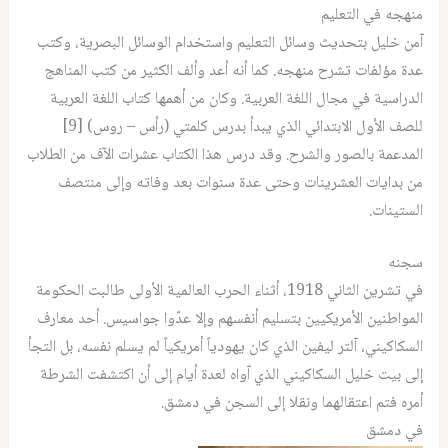
منهجه في التعليم
آمن خليل بتحديث وسائل التعليم واستخدام الوسائل البصرية، وكتب
عدة مؤلفات تشرح منهجه. كما أنه أعد وألف الكثير من كتب المناهج
الدراسية في مجال اللغة العربية. وكان من أهمها كتاب اللغة العربية
للصف الأول الابتدائي الذي يبدأ بدرس كلمتي (رأس – روس) [9]
المدعمة بالصور والشرح. وقد درس هذا الكتاب عشرات الآف من الطلاب
من بدايات العشرينات وحتى عدة سنوات بعد وفاته وإلى منتصف
الستينات.
سجنه
في تشرين الثاني 1918، أثناء الحرب العالمية الأولى طالبت الحكومة
المواطنين الأمريكيين بتسليم أنفسهم وإلا عدّوا جواسيس. أحد معارف
السكاكيني، آلتر ليفين الذي كان يهودياً أمريكياً لم يسلم نفسه، بل التجأ
إلى بيت خليل السكاكيني الذي آواه لعدة أيام إلى أن اكتشفت الشرطة
أمره فتم اعتقالهما ونقلا إلى السجن في دمشق.
في دمشق