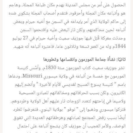
الحصول على أمر من مجلس المدينة بهدم مكان طباعة المجلة، وهاجم
هو وأتباعه مكان المجلة وأحرقوه، فتقدم أصحاب المجلة بشكوى ضده
إلى حاكم الولاية الذي أمر بإيداعه في السجن مع أخيه حيرام وبعض
أتباعه لحين محاكمتهم، ولكن ثار البعض عليه واقتحموا السجن
وحدثت معركة قُتِل فيها جوزيف سميث وأخيه حيرام في 27 يوليو
1844م وله من العمر تسعة وثلاثون عاما، فاعتبره أتباعه أنه شهيد.
ثانيًا: نشأة جماعة المورمون وانقسامها وتطورها
نشر جوزيف سميث كتاب المورمون سنة 1830م، وأسَّس كنيسة
المورمون مع خمسة من أتباعه في ولاية ميسوري Missouri، ودعاها
باسم ” كنيسة يسوع المسيح لقديسي الأيام الأخيرة ” وأنضم إليهم
الكثيرون، ولكن بسبب انحرافاتهم ومخالفاتهم للمبادئ المسيحية
ولاسيما في إباحتهم لتعدد الزوجات ثار عليهم أهل الولاية وطردوهم،
فتركوا ميسوري وذهبوا إلى ” نوفو ” بولاية الينوي، فتعرضوا للطرد
أيضًا بسبب رفض المجتمع لمبادئهم وهرطقاتهم العديدة التي تفوق
الوصف، والأمر العجيب أن جوزيف كان يشجع أتباعه على احتمال