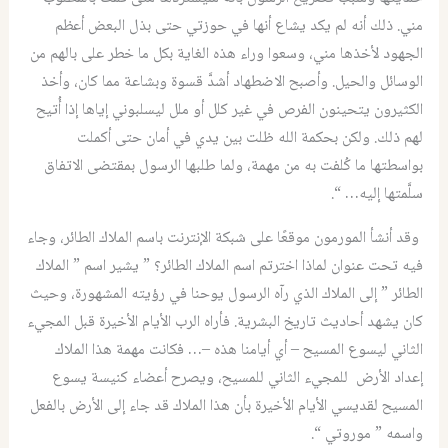
مني. ذلك أنه لم يكد يشاع أنها في حوزتي حتى بذل البعض أعظم
الجهود لأخذها مني، وسعوا وراء هذه الغاية بكل ما خطر على بالهم من
الوسائل والحيل. وأصبح الاضطهاد أشدَّ قسوة وبشاعة مما كان، وأخذ
الكثيرون يتحينون الفرص في غير كلل أو ملل ليسلبوني إياها إذا أُتيح
لهم ذلك. ولكن بحكمة الله ظلت بين يدي في أمان حتى أكملت
بواسطتها ما كُلفت به من مهمة، ولما طلبها الرسول بمقتضى الاتفاق
سلَّمتها إليه… “.
وقد أنشأ المورمون موقعًا على شبكة الإنترنت باسم الملاك الطائر، وجاء
فيه تحت عنوان لماذا اخترتم اسم الملاك الطائر؟ ” يشير اسم ” الملاك
الطائر ” إلى الملاك الذي رآه الرسول يوحنا في رؤيته المشهورة، وحيث
كان يشهد أحاديث تاريخ البشرية. فأراه الرب الأيام الأخيرة قبل المجيء
الثاني ليسوع المسيح – أي أيامنا هذه –… فكانت مهمة هذا الملاك
إعداد الأرض للمجيء الثاني للمسيح، ويصرح أعضاء كنيسة يسوع
المسيح لقديسي الأيام الأخيرة بأن هذا الملاك قد جاء إلى الأرض بالفعل
واسمه ” موروتي “.