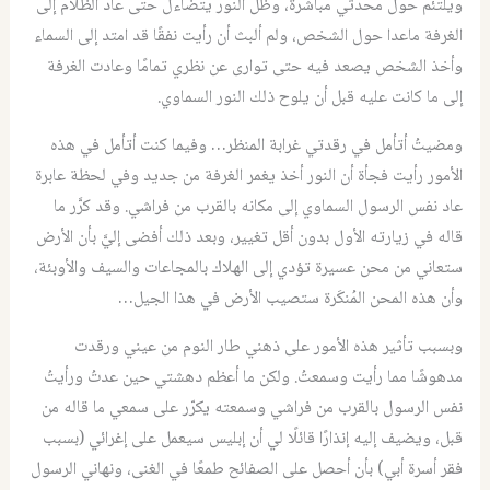
ويلتئم حول محدثي مباشرة، وظل النور يتضاءل حتى عاد الظلام إلى
الغرفة ماعدا حول الشخص، ولم ألبث أن رأيت نفقًا قد امتد إلى السماء
وأخذ الشخص يصعد فيه حتى توارى عن نظري تمامًا وعادت الغرفة
إلى ما كانت عليه قبل أن يلوح ذلك النور السماوي.
ومضيتُ أتأمل في رقدتي غرابة المنظر… وفيما كنت أتأمل في هذه
الأمور رأيت فجأة أن النور أخذ يغمر الغرفة من جديد وفي لحظة عابرة
عاد نفس الرسول السماوي إلى مكانه بالقرب من فراشي. وقد كرَّر ما
قاله في زيارته الأول بدون أقل تغيير، وبعد ذلك أفضى إليَّ بأن الأرض
ستعاني من محن عسيرة تؤدي إلى الهلاك بالمجاعات والسيف والأوبئة،
وأن هذه المحن المُنكَرة ستصيب الأرض في هذا الجيل…
وبسبب تأثير هذه الأمور على ذهني طار النوم من عيني ورقدت
مدهوشًا مما رأيت وسمعتُ. ولكن ما أعظم دهشتي حين عدتُ ورأيتُ
نفس الرسول بالقرب من فراشي وسمعته يكرّر على سمعي ما قاله من
قبل، ويضيف إليه إنذارًا قائلًا لي أن إبليس سيعمل على إغرائي (بسبب
فقر أسرة أبي) بأن أحصل على الصفائح طمعًا في الغنى، ونهاني الرسول