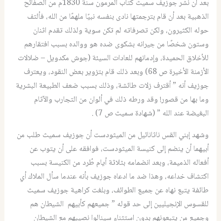
بعد أن نشر جوزيف سميث كتاب المرمون سنة 1830م من الصفائح
الذهبية بعد أن قام بترجمتها نادى بنفسه نبيًا ملهمًا من الله، فألتف
حوله الكثيرون، ولكن تصرفاته لم تكن سوية ولذلك تقدم اثنان
وستون شخصًا من جيرانه بشكوى ضده هو ووالده بسبب افتقارهم
للأخلاق الحميدة، وإدمانهم للعادات السيئة (جوش مكدويل – ضلالات
الأزمنة الأخيرة ص 68) وبعد ذلك قام بتزوير بعض النقود، ويعترف
جوزيف أنه ” أقترف زلات طائشة، وذلك بسبب ضعف الطبيعة البشرية
وما بها من قصور! وقد ورطه ذلك في ألوان من التجارب والآثام
البغيضة عند الله ” (شهادة سميث ص 7) .
وشهد إبني القس ناثانائيل من الميثودست أن جوزيف سميث طلب من
أبيهما أن ينضم إلى كنيسة الميثودست، فوافقه على أن يتوب عن
أفعاله الذميمة، وبعد انضمامه بثلاثة أيام طُرد من الكنيسة بسبب
اكتشاف خداعه، وهذا ضد ما ادعاه جوزيف بأنه عندما سأل الملاك أي
طائفة يتبع نهاه عن جميع الطوائف، وبلغت كراهية جوزيف سميث
للقسوس الإنجيليين إلى حد قوله ” جميعهم كأبيهم الشيطان هم
وجميع من يتبعونهم بدون استثناء سينالوا نصيبهم مع الشيطان