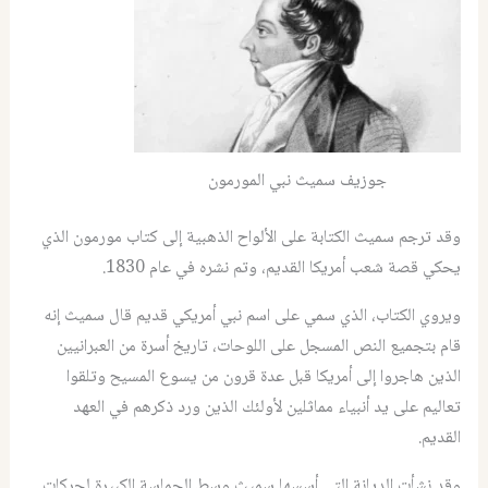
جوزيف سميث نبي المورمون
وقد ترجم سميث الكتابة على الألواح الذهبية إلى كتاب مورمون الذي
يحكي قصة شعب أمريكا القديم، وتم نشره في عام 1830.
ويروي الكتاب، الذي سمي على اسم نبي أمريكي قديم قال سميث إنه
قام بتجميع النص المسجل على اللوحات، تاريخ أسرة من العبرانيين
الذين هاجروا إلى أمريكا قبل عدة قرون من يسوع المسيح وتلقوا
تعاليم على يد أنبياء مماثلين لأولئك الذين ورد ذكرهم في العهد
القديم.
وقد نشأت الديانة التي أسسها سميث وسط الحماسة الكبيرة لحركات