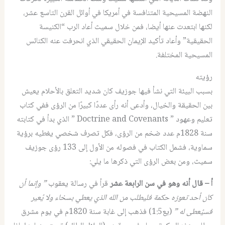
النهضة المسيحية المتنافسة في أمريكا في أوائل القرن التاسع عشر،
لكنها ابتعدت عنها أيضا، فمن خلال سميث أعاد الرب “الكنيسة
الحقيقية” وأعاد تأكيد الإيمان الحقيقي الذي انحرفت عنه الكنائس
المسيحية المختلفة.
رؤيته
بسبب البيئة التي نشأ فيها جوزيف كان شديد التعلق بالأحلام يعيش
بين الحقيقة والخيال، وأدعى أنه رأى عددًا كبيرًا من الرؤى ففي كتاب
تعليم وعهود ” Doctrine and Covenants ” الذي بدأ في كتابته
سنة 1828م عدد ضخم من الرؤى، فكل تصرف شخصي يغطيه برؤية
سماوية، فشمل الكتاب في فصوله من الأول إلى 133 رؤى جوزيف
سميث، ومن بعض الرؤى التي ذكرها ما يلي:
أ – قال أنه وهو في سن الرابعة عشر
قرأ في رسالة يعقوب
” وإنما أن
كان أحد تعوزه حكمة فليطلب من الله الذي يعطي بسخاء ولا يُعير
فسيُعطى له ”
(يع1:5) فذهب إلى غابة سنة 1820م في يوم مشرق