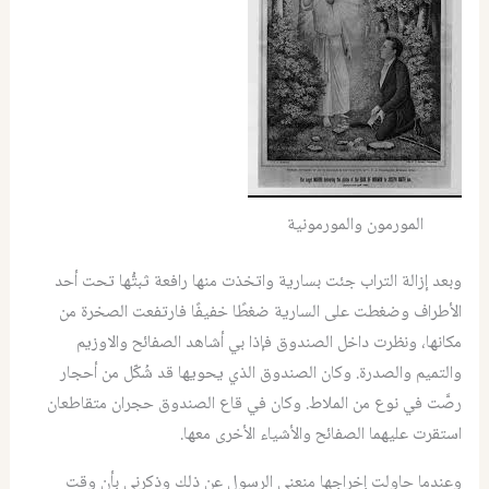
المورمون والمورمونية
وبعد إزالة التراب جئت بسارية واتخذت منها رافعة ثبتُّها تحت أحد
الأطراف وضغطت على السارية ضغطًا خفيفًا فارتفعت الصخرة من
مكانها، ونظرت داخل الصندوق فإذا بي أشاهد الصفائح والاوزيم
والتميم والصدرة. وكان الصندوق الذي يحويها قد شُكّل من أحجار
رصَّت في نوع من الملاط. وكان في قاع الصندوق حجران متقاطعان
استقرت عليهما الصفائح والأشياء الأخرى معها.
وعندما حاولت إخراجها منعني الرسول عن ذلك وذكرني بأن وقت