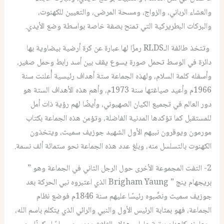
والعشاء الرباني، والزواج، ومسحة المرضى، والتعيين للكهنوت،
والبركات البطريركية التي تمنح بصفة خاصة بواسطة وضع الأيدي.
وتتخذ طائفة الـRLDS رمزًا لها عبارة عن كرة أرضية بيضاوية بها
دائرة في الوسط تحمل صورة يسوع يقف بين أسد رابط وحمل صغير،
وأسفله كلمة السلام، ولهذه الجماعة ستة أهداف رئيسية أُعلنت سنة
1966م وأعيد صياغتها سنة 1973م، وأهم هذه الأهداف الستة هو
دور العالم في تجميع الكيان الصهيوني، وأيضًا لهم رؤية ذات أمل
للمستقبل كما تؤكدها المدنية الفاضلة، وتؤمن هذه الجماعة بكتاب
مورمون ويوقرون نبيهم الأول الشهيد جوزيف سميث، ويتخذون
الكهنوت بالتسلسل منه، وبلغ عدد هذه الجماعة نحو ستمائة ألف نسمة.
2- التفت المجموعة الأخرى حول الرجل الثاني في الجماعة وهو ”
بريجهام ينج ” Brigham Yaung الذي اعتبروه نبي الحركة بعد
جوزيف سميث ونصَّبوه رئيسًا عليهم سنة 1846م فوضع نظام
الجماعة، فهو بمثابة الرئيس الأول والنبي والرائي الذي يتكلم باسم الله،