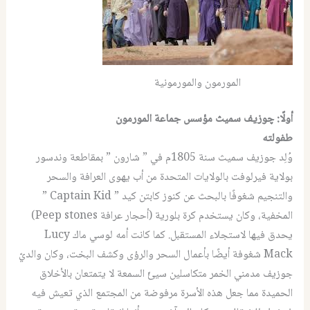
المورمون والمورمونية
أولًا: چوزيف سميث مؤسس جماعة المورمون
طفولته
وُلِد جوزيف سميث سنة 1805م في ” شارون ” بمقاطعة وندسور
بولاية فيرلوفت بالولايات المتحدة من أب يهوى العرافة والسحر
والتنجيم شغوفًا بالبحث عن كنوز كابتن كيد ” Captain Kid ”
المخفية، وكان يستخدم كرة بلورية (أحجار عرافة Peep stones)
يحدق فيها لاستجلاء المستقبل. كما كانت أمه لوسي ماك Lucy
Mack شغوفة أيضًا بأعمال السحر والرؤى وكشف البخت، وكان والديّ
جوزيف مدمني الخمر متكاسلين سيئّ السمعة لا يتمتعان بالأخلاق
الحميدة مما جعل هذه الأسرة مرفوضة من المجتمع الذي تعيش فيه