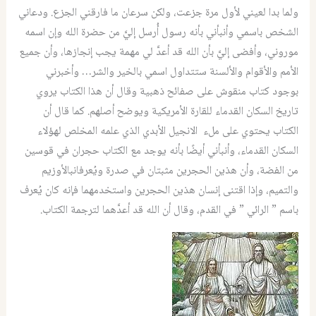
ولما بدا لعيني لأول مرة جزعت، ولكن سرعان ما فارقني الجزع. ودعاني
الشخص باسمي وأنبأني بأنه رسول أُرسل إليَّ من حضرة الله وإن اسمه
موروني، وأفضى إليَّ بأن الله قد أعدَّ لي مهمة يجب إنجازها، وأن جميع
الأمم والأقوام والألسنة ستتداول اسمي بالخير والشر… وأخبرني
بوجود كتاب منقوش على صفائح ذهبية وقال أن هذا الكتاب يروي
تاريخ السكان القدماء للقارة الأمريكية ويوضح أصلهم. كما قال أن
الكتاب يحتوي على ملء الانجيل الأبدي الذي علمه المخلص لهؤلاء
السكان القدماء، وأنبأني أيضًا بأنه يوجد مع الكتاب حجران في قوسين
من الفضة، وأن هذين الحجرين مثبتان في صدرة ويُعرفانبالأوزيم
والتميم، وإذا اقتنى إنسان هذين الحجرين واستخدمهما فإنه كان يُعرف
باسم ” الرائي ” في القدم، وقال أن الله قد أعدَّهما لترجمة الكتاب.