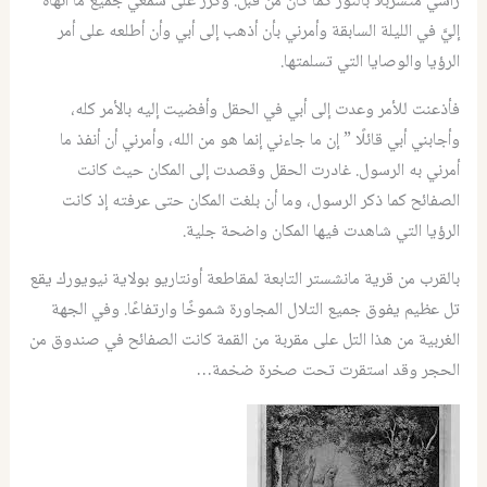
رأسي متسربلًا بالنور كما كان من قبل. وكرَّر على سمعي جميع ما أنهاه
إليَّ في الليلة السابقة وأمرني بأن أذهب إلى أبي وأن أطلعه على أمر
الرؤيا والوصايا التي تسلمتها.
فأذعنت للأمر وعدت إلى أبي في الحقل وأفضيت إليه بالأمر كله،
وأجابني أبي قائلًا ” إن ما جاءني إنما هو من الله، وأمرني أن أنفذ ما
أمرني به الرسول. غادرت الحقل وقصدت إلى المكان حيث كانت
الصفائح كما ذكر الرسول، وما أن بلغت المكان حتى عرفته إذ كانت
الرؤيا التي شاهدت فيها المكان واضحة جلية.
بالقرب من قرية مانشستر التابعة لمقاطعة أونتاريو بولاية نيويورك يقع
تل عظيم يفوق جميع التلال المجاورة شموخًا وارتفاعًا. وفي الجهة
الغربية من هذا التل على مقربة من القمة كانت الصفائح في صندوق من
الحجر وقد استقرت تحت صخرة ضخمة…