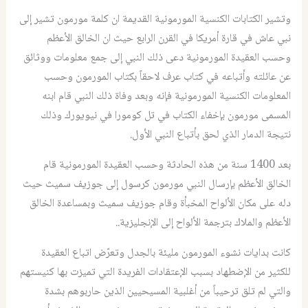
وتشير الكتابات الكنسية المورمونية القديمة ان كلمة مورمون تشير إلى
نبي عاش في قارة أمريكا في القرن الرابع حيث ان الخالق الأعظم
وحسب العقيدة المورمونية دعى ذلك النبي إلى جمع معلومات ووثائق
عن عائلته وأتباعه في كتاب عرف لاحقاً بكتاب المورمون وحسب
المعلومات الكنسية المورمونية فإنه وبعد وفاة ذلك النبي قام ابنه
المسمى مورمون بإخفاء الكتاب في تل كومورا في نيويورك وذلك
نتيجة الدمار الذي لحق بأتباع النبي الأول.
بعد 1400 سنة من هذه الحادثة وحسب العقيدة المورمونية قام
الخالق الأعظم بإرسال النبي مورمون كرسول إلى جوزيف سميث حيث
دله على مكان الألواح المخبأة وقام جوزيف سميث وبمساعدة الخالق
الأعظم والملاك بترجمة الألواح إلى الإنجليزية..
كانت بدايات نشوء المورمون مليئة بالجدل وتعرّض اتباع العقيدة
للكثير من الإضطهاد بسبب الإعتقادات الفريدة التي تميزت بها كنيستهم
والتي لم تلق ترحيباً من أغلبية المسيحيين الذين حاربوهم بشدة