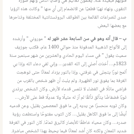
قلوبهم فبعيدة عنه، يُعلّمون تعاليم هي وصايا الناس ولهم صورة
التقوى، ونهاه نهيًا قطعيًا عن الانضمام إلى أي منها ” وكانت هذه الرؤيا
صدى للصراعات القائمة بين الطوائف البروتستانتية المختلفة وتناحرها
مع بعضها البعض.
ب – قال أنه وهو في سن السابعة عشر ظهر له
” موروني ” وأرشده
إلى الألواح الذهبية المدفونة منذ حوالي 1400 عام، فكتب جوزيف
سميث يقول ” في مساء اليوم الحادي والعشرين من شهر سبتمبر سنة
1823م… أخذت أصلي إلى الله القدير… وإني لفي دعاء الله وإذا بي
ألمح نورًا يتجلى في غرفتي، وإذا بالنور يزداد لمعانًا حتى توهجت
الغرفة بما يفوق نور الظهيرة. ولم يلبث أن ظهر شخص بالقرب من
فراشي ماثلًا في الفضاء لا تلمس قدماه الأرض، وكان الشخص يرتدي
ثوبًا فضفاضًا يتألق تألقًا لم أرَ له مثيلًا ولا عديلًا قط على الأرض…
وكان ثوبه منحسرًا عن يديه إلى ما فوق المعصمين بقليل، وعن قدميه
أيضًا إلى ما فوق الكاهل بقليل… كان الثوب مفتوحًا واستطعت رؤية
صدره… وكان محياه خاطفًا للأبصار كالبرق تمامًا. كان النور في الغرفة
شديد اللمعان ولكنه كان أشد لمعانًا فيما يحيط بهذا الشخص مباشرة.