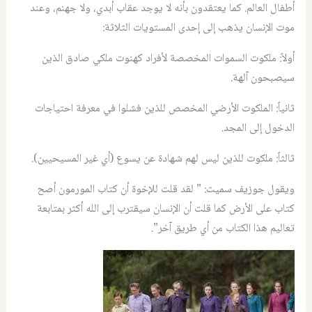
أطفال العالم. كما يعتقدون بأنه لا يوجد عقاب أبدي، ولا جهنم، وعند
موت الإنسان يذهب إلى إحدى المستويات الثلاثة:
أولاً: ملكوت السموات المخصصة لأفراد كهنوت ملكي صادق الذين
سيصبحون آلهة.
ثانياً: الملكوت الأرضي المخصص للذين فشلوا في معرفة احتياجات
الدخول إلى المجد.
ثالثاً: ملكوت للذين ليس لهم شهادة عن يسوع (أي غير المسيحيين).
ويقول جوزيف سميث: ” لقد قلت للإخوة أن كتاب المورمون أصح
كتاب على الأرض كما قلت أن الإنسان سيقترب إلى الله أكثر بمتابعة
تعاليم هذا الكتاب من أي طريق آخر”.