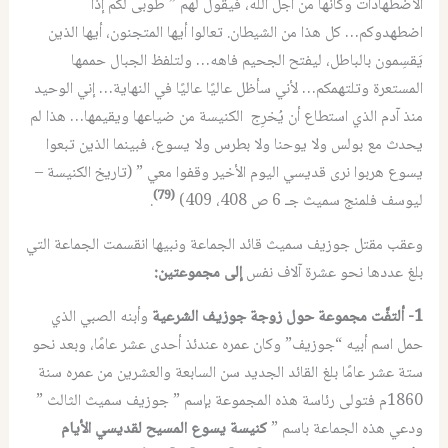
الاضطهادات وكأنها من أجل الله، فيقول لهم ” طوبى لكم إذا
اضطهدوكم… كل هذا من الشيطان. تعالوا أيها المتجنون، أيها الذين
يَقسِمون بالباطل، ليفتح الجحيم فاهه… ولتلفظ الجبال حممها
المستعرة وتلتهمكم… لأني سأظل عاليًا عاليًا في النهاية… إني الوحيد
منذ آدم الذي استطاع أن يُخرِج الكنيسة من ضياعها ويقيمها… هذا لم
يحدث مع بولس ولا يوحنا ولا بطرس ولا يسوع، فبينما الذين تبعوا
يسوع هربوا نرى قديسي اليوم الأخير وقفوا معي ” (تاريخ الكنيسة –
(79)
ليوسف فلمنج سميث جـ 6 ص 408، 409)
.
وعقب مقتل جوزيف سميث قائد الجماعة ونبيها انقسمت الجماعة التي
بلغ عددها نحو عشرة آلاف نفس
إلى مجموعتين:
1- ألتفَّت مجموعة حول زوجة جوزيف الشرعية
وأبنه الصبي الذي
حمل اسم أبيه “جوزيف” وكان عمره عندئذ أحدى عشر عامًا، وبعد نحو
ستة عشر عامًا بلغ القائد الجديد سن السابعة والعشرين من عمره سنة
1860م فتولى رئاسة هذه المجموعة بإسم ” جوزيف سميث الثالث ”
ودعي هذه الجماعة باسم ”
كنيسة يسوع المسيح لقديسي الأيام