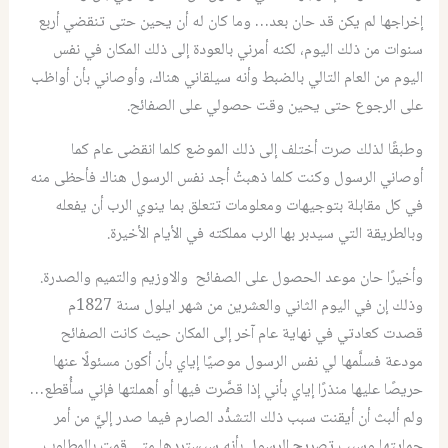
إخراجها لم يكن قد حان بعد… وما كان له أن يحين حتى تنقضي أربع
سنوات من ذلك اليوم، لكنه أمرني بالعودة إلى ذلك المكان في نفس
اليوم من العام التالي بالضبط وأنه سيلقاني هناك، وأوصاني بأن أواظب
على الرجوع حتى يحين وقت حصولي على الصفائح.
وطبقًا لذلك صرت أختلف إلى ذلك الموضع كلما انقضى عام كما
أوصاني الرسول وكنت كلما ذهبتُ أجد نفس الرسول هناك فأحظى منه
في كل مقابلة بتوجيهات ومعلومات تتعلق بما ينوي الرب أن يفعله
وبالطريقة التي سيدبر بها الرب مملكته في الأيام الأخيرة.
وأخيرًا حان موعد الحصول على الصفائح والاوزيم والتميم والصدرة.
وذلك إن في اليوم الثاني والعشرين من شهر ايلول سنة 1827م
قصدت كعادتي في نهاية عام آخر إلى المكان حيث كانت الصفائح
مودعة فسلَّمها لي نفس الرسول موصيًا إياي بأن أكون مسئولًا عنها
حريصًا عليها منذرًا إياي بأني إذا قصَّرت فيها أو أهملتها فإني سأُقطع…
ولم ألبث أن أيقنت سبب ذلك التشدُّد الصارم فيما صدر إليَّ من أمر
حمايتها وسبب تصريح الرسول بأنه سيستردها متى قمت بالمطلوب