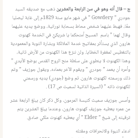
ج – قال أنه وهو في سن الرابعة والعشرين
ذهب مع صديقه السيد
جودري ” Gowdery ” في شهر مايو سنة 1829م إلى غابة ليصليا
معًا، فهبط عليهما شخص محاط بسحابة نورانية، ووضع يديه عليهما
وقال لهما ” باسم المسيح أمنحكما يا شريكيَّ في الخدمة كهنوت
هارون الذي يستأثر بمفاتيح خدمة الملائكة وبشارة التوبة والمعمودية
بالتغطيس لمغفرة الخطايا. ولن ننزع هذا الكهنوت من الأرض ثانية،
وهذا الكهنوت لا ينطوي على سلطة منح الروح القدس بوضع الأيدي ”
وأمره أن يعمد ” جودري ” ويقوم الآخر بعماده، ويقول جوزيف ” وتم
ذلك ورسمته لكهنوت هارون. ثم وضع (جودي) يديه ورسمني
للكهنوت ذاته ” (السيرة الذاتية لسميث ص 17) .
وأسس جوزيف سميث كنيسة المرمون، وكل ذكر كان يبلغ الرابعة عشر
من عمره يعطيه جوزيف كهنوت هارون، وعندما يبلغ العشرين يتم
ترقيته إلى شيخ ” Elder ” أي يعطيه كهنوت ملكي صادق.
ادعاء النبوة والانحرافات ومقتله