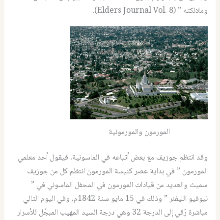
وملائكته ” (Elders Journal Vol. 8).
المورمون والمورمونية
وقد انتظم جوزيف مع بعض أتباعه في الماسونية، فيقول أحد معلمي
المورمون ” في بداية عصر كنيسة المورمون انتظم كل من جوزيف
سميث والعديد من قيادات المورمون في المحفل الماسوني في ”
نيوفيو الليفنر ” وذلك في 15 مايو سنة 1842م، وفي اليوم التالي
مباشرة رُقي إلى الدرجة 32 وهي درجة السيد المهيب المبجَّل للأسرار