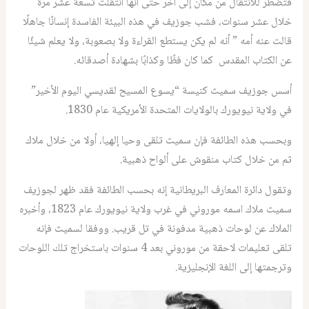
فتضطر للانتقال من مكان إلى آخر حتى أنها انتقلت تسعة عشر مرة
خلال عشر سنوات، فشب جوزيف في هذه البيئة الفاسدة إنسانًا جاهلًا
قالت عنه أمه ” أنه لم يكن يستطع القراءة ولا بصعوبة، ولا يعلم شيئًا
عن الكتاب المقدس كما كان فظًا وكذابًا بشهادة أصدقائه.
أسس جوزيف سميث كنيسة “يسوع المسيح لقديسي اليوم الأخير”
في ولاية نيويورك بالولايات المتحدة الأمريكية عام 1830.
وبحسب هذه الطائفة فإن سميث تلقى وحيا إلهيا، أولا من خلال ملاك
ثم من خلال كتاب منقوش على ألواح ذهبية.
وتقول دائرة المعارف البريطانية إنه بحسب الطائفة فقد ظهر لجوزيف
سميث ملاك اسمه موروني في غرب ولاية نيويورك عام 1823، وأخبره
الملاك عن لوحات ذهبية مدفونة في تل قريب. ووفقا لسميث فإنه
تلقى تعليمات لاحقة من موروني بعد 4 سنوات باستخراج تلك اللوحات
وترجمتها إلى اللغة الإنجليزية.