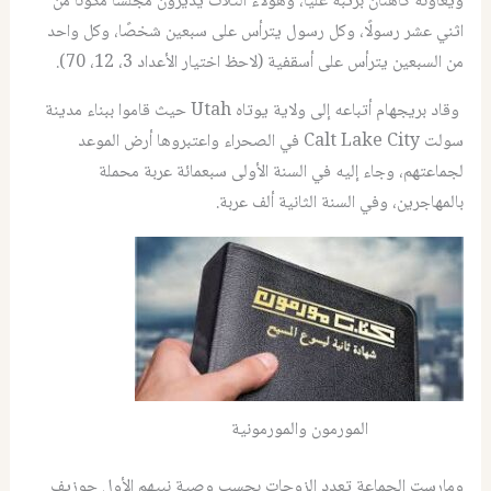
ويعاونه كاهنان برتبة عليا، وهؤلاء الثلاث يديرون مجلسًا مكونًا من
اثني عشر رسولًا، وكل رسول يترأس على سبعين شخصًا، وكل واحد
من السبعين يترأس على أسقفية (لاحظ اختيار الأعداد 3، 12، 70).
وقاد بريجهام أتباعه إلى ولاية يوتاه Utah حيث قاموا ببناء مدينة
سولت Calt Lake City في الصحراء واعتبروها أرض الموعد
لجماعتهم، وجاء إليه في السنة الأولى سبعمائة عربة محملة
بالمهاجرين، وفي السنة الثانية ألف عربة.
المورمون والمورمونية
ومارست الجماعة تعدد الزوجات بحسب وصية نبيهم الأول جوزيف