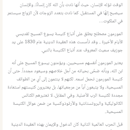
الوقت تؤله الإنسان، حيث أنها نادت بأن الله كان إنسانًا، والإنسان
سيصبح إلهًا في المستقبل. كما نادت بتعدد الزوجات لأن الزواج سيستمر
في الملكوت…
المورمون مصطلح يطلق على أتباع كنيسة يسوع المسيح لقديسي
الأيام الأخيرة .. وقد تأسست هذه العقيدة الدينية عام 1830 على يد
جوزيف سميث المعروف عند أتباع الكنيسة بالنبي.
يعتبر المورمون أنفسهم مسيحيين، ويؤمنون بيسوع المسيح على أنه
ابن الله، وبأنه ضحّى بحياته من أجل خلاصهم وسيعود مجدداً. حتى أن
كنيسة المورمون تحمل اسمه. لكنهم لا ينتمون إلى أي من الطوائف
المسيحية، ولا يتبعون أياً من مرجعياتها، بل يعتبرون كنيستهم استعادة
مجددة لكنيسة الرب الأصلية. وفي المقابل، لا تعتبرهم الكنائس
الكاثوليكية والبروتستانتية والأرثوذوكسية من ضمن عوائل الكنيسة
المسيحية..
قبل الحرب العالمية الثانية كان الدخول والإيمان بهذه العقيدة الدينية