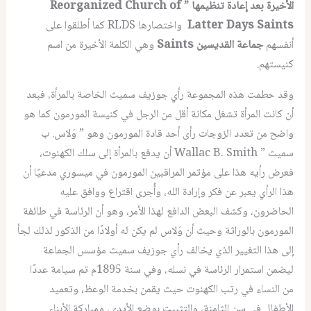
الأخيرة بعد إعادة تنظيمها ” Reorganized Church of
Latter Days Saints
واختصارها RLDS كما أطلقوا على
أنفسهم
جماعة القديسين Saints
وهي الكلمة الأخيرة من اسم
كنيستهم.
وقد حطمت هذه المجموعة رأي جوزيف سميث الخاصة بالمرأة، فبعد
أن كانت المرأة تشغل مكانة أقل من الرجل في كنيسة المورمون كما هو
واضح من تعدد الزوجات رأى أحد قادة المورمون وهو ” وَلاس. ب
سميث ” Wallac B. Smith أن يدفع بالمرأة إلى سلك الكهنوت،
فعرض رأيه هذا على مؤتمر المراقبين المورمون في ميسوري مدعيًا أن
هذا الرأي يعبر عن فكر وإرادة الله، وأُجرى اقتراع ووافق عليه
الحاضرون، وكشف البعض الدافع لهذا الأمر، وهو أن الرئاسة في طائفة
المورمون بالوراثة وحيث أن وَلاس لم يكن له أولادًا من الذكور لذلك لجأ
إلى هذا التغيير الذي يخالف رأي جوزيف سميث مؤسس الجماعة
ليضمن استمرار الرئاسة في نسله، وفي سنة 1895م تم سيامة عددًا
من النساء في رتب الكهنوت حيث يقمن بخدمة الوعظ، وتعميد
الأطفال في سن الثامنة، والتثبيت بوضع الأيدي، ومباركة الأبناء