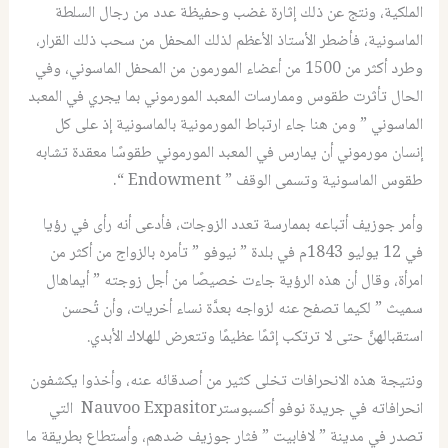
الملكية، ونتج عن ذلك إثارة غضب وحفيظة عدد من رجال السلطة
الماسونية، فأضطر الأستاذ الأعظم لذلك المحفل من سحب ذلك القرار،
وطرد أكثر من 1500 من أعضاء المورمون من المحفل الماسوني، وفي
الحال تأثرت طقوس وممارسات المعبد المورموني بما يجري في المعبد
الماسوني ” ومن هنا جاء ارتباط المورمونية بالماسونية إذ على كل
إنسان مورموني أن يمارس في المعبد المورموني طقوسًا معقدة تشابه
طقوس الماسونية وتسمى الوقف ” Endowment “.
وأمر جوزيف أتباعه بممارسة تعدد الزوجات، فأدعى أنه رأى في رؤيا
في 12 يوليو 1843م في بلدة ” نيوفو ” تأمره بالزواج من أكثر من
امرأة، وقال أن هذه الرؤية جاءت خصيصًا من أجل زوجته ” أيماهال
سميث ” لكيما تصفح عنه لزواجه بعدَّة نساء أخريات، وأن تُحسن
استقبالهنَّ حتى لا ترتكب إثمًا عظيمًا وتتعرض للهلاك الأبدي.
ونتيجة هذه الانحرافات تخلى كثير من أصدقائه عنه، وأخذوا يكشفون
انحرافاته في جريدة نوفو أكسبوسترNauvoo Expasitor التي
تصدر في مدينة ” لافابيت ” فثار جوزيف ضدهم، وأستطاع بطريقة ما