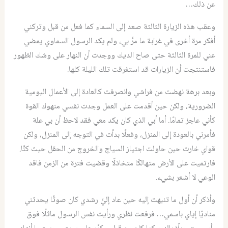
عن ذلك…
وعقب هذه الزيارة الثالثة صعد إلى السماء كما فعل من قبل وتركني
أفكر مرة أخرى في غرابة ما مرَّ بي، ولم يكد الرسول السماوي يمضي
عني للمرة الثالثة حتى صاح الديك ووجدت أن النهار على وشك الظهور
فاستنتجت أن الزيارات قد استغرقت تلك الليلة كلها.
وبعد برهة نهضت من فراشي وانصرفت كالعادة إلى الأعمال اليومية
الضرورية، ولكن حين أقدمت على العمل وجدت نفسي منهوك القوة
كأني عاجز تمامًا. أما أبي الذي كان يكد معي فقد لاحظ أن بي علة
فأمرني بالعودة إلى المنزل، وفعلًا بدأت في التوجه إلى المنزل، ولكن
قواي خارت حين حاولت اجتياز السياج والخروج من الحقل حيث كنَّا.
فارتميت على الأرض متهالكًا متخاذلًا وقضيت فترة من الزمن فاقد
الوعي لا أشعر بشيء.
وأذكر أن أول ما تنبهت إليه حين عاد إليَّ رشدي كان صوتًا يحدثني
مناديًا إياي باسمي… فرفعت نظري ورأيت نفس الرسول ماثلًا فوق