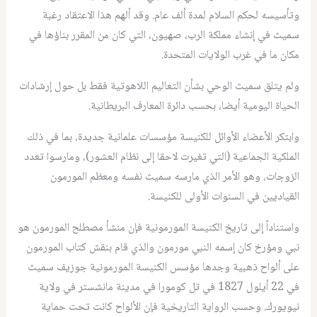
وتأسيسه لحكم السلام لمدة ألف عام. وقد ألهم هذا الاعتقاد رغبة
سميث في إنشاء مملكة الرب، صهيون، التي كان من المقرر بناؤها في
مكان ما في غرب الولايات المتحدة.
ولم يتلق سميث الوحي بشأن التعاليم اللاهوتية فقط بل حول إرشادات
الحياة اليومية أيضا، بحسب دائرة المعارف البريطانية.
وابتكر الأعضاء الأوائل للكنيسة مؤسسات علمانية جديدة، بما في ذلك
الملكية الجماعية (التي تغيرت لاحقا إلى نظام العشور)، ومارسوا تعدد
الزوجات، وهو الأمر الذي مارسه سميث نفسه ومعظم المورمون
القياديين في السنوات الأولى للكنيسة.
واستناداً إلى تاريخ الكنيسة المورمونية فإن منشأ مصطلح المورمون هو
نبي ومؤرخ كان إسمه النبي مورمون والذي قام بنقش كتاب المورمون
على ألواح ذهبية وجدها مؤسس الكنيسة المورمونية جوزيف سميث
في 22 أيلول 1827 في تل كومورا في مدينة مانشستر في ولاية
نيويورك. وحسب الرواية التاريخية فإن الألواح كانت تحت حماية