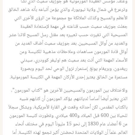
وعنف. مؤسس العقيدة المورمونية هو جوزيف سميث الذي نشأ
وترعرع في شمال ولاية نيويورك والذي يؤمن أتباعه بأنه شاهد الخالق
الأعظم والمسيح وكذلك الملائكة مع مجموعة من الرؤى الأخرى التي
جعلت جوزيف سميث حسب قناعته في مهمة لإستعادة العقيدة
المسيحية التي تغيرت حسب تعبيره بعد مقتل رسل المسيح الاثنا عشر
والعديد من أوائل المسيحيين. بعد جوزيف سميث أضاف العديد من
أوائل قادة المورمون مساهمات وملاحظات مذهبية للكنيسة ومن
الأسماء المهمة التي أتت بعد سميث هم اوليفر كوودري، سيدني
ريغدون، وبريغام يونغ. إستمرار نزول الوحي لحد اليوم وبصورة
مستمرة من الخالق يعتبر إحدى الأركان المهمة في الكنيسة المورمونية.
والاختلاف بين المورمون والمسيحيين الآخرين هو “كتاب المورمون”،
الذي يعتبر أيضاً أساساً لديانتهم. يؤكد المورمون أن كتابهم شبيه
بالكتاب المقدس، لكن أحداثه وقعت في القارة الأمريكية، ويشكل سجلاً
للحياة بين 600 قبل الميلاد و400 ميلادي. وتطورت كنيسة المورمون
من 6 أعضاء عام 1830 إلى نحو 15 مليوناً اليوم في مختلف أنحاء
العالم. علماً أن الولايات المتحدة تحضتن أكبر تجمع لهذه الكنيسة. أما