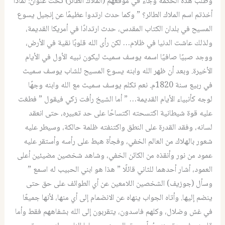
وطلب هذه الحكمة وجاء في موقعهم (الملاك الطائر) تحت عنوان: لماذا
أخذتم اسم الملاك الطائر؟ ” وكما حدث ارتدوا عظيمًا عن إنجيل يسوع
المسيح في بلدان الكتاب المقدس، حدث ارتدادًا في أمريكا القديمة،
ولذلك عاشت الدنيا في ظلام… لكن رأى الله قلوبًا نقية في الأرض،
ووجد صبيًا صافيًا اسمه يوسف سميث ليكون نبيه الأول في الأيام
الأخيرة. وبعد أن ظهر الله وابنه يسوع المسيح للشاب يوسف سميث
في ربيع سنة 1820م. نعم تكلم يوسف سميث مع الله وابنه وجهًا
لوجه كأنبياء الأيام القديمة… ” أما الشيخ رأفت زكي فيقول ” فطغت
عليه قوة شيطانية اكتسحته اكتساحًا على حد تعبيره، حتى انعقد
لسانه، وفقد القدرة على النطق واكتنفته ظلمة حالكة، وسيطر عليه
شعور بالهلاك من العالم الخفي، وفجأة هبط على رأسه وأستقر عليه
عمود من نور وأنقذه من الكائن الخفي، وشاهد شخصين مضيئين أعلى
العمود، أشار أحدهما للثاني قائلًا ” هذا هو ابني الحبيب له اسمع ”
وسأل (جوزيف) الشخصين اللامعين عن أي الطوائف على حق حتى
ينضم إليها. وأتاه الجواب ينهاه عن الانضمام إلى أي منها، لأنها جميعًا
في غش وضلال، وكلهم فاسدون، يتقربون إلى الله بشفاههم فقط وأما