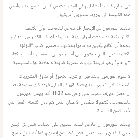
في لبنان، فقد بدأ نشاطهم في العشرينات من القرن التاسع عشر وأدخل
هذه الكنيسة إلى بيروت مبشرون أمريكيون.
يعتقد المورمون بأن الإنجيل قد تعرض للتحريف، وأن الكنيسة
الكاثوليكية قد حذفت أجزاء مهمة منه. وقد أضافوا الكثير من التعاليم
بحجة أن الكاثوليكيين قد قاموا بحذفها، فأصدروا كتاب “اللؤلؤة
الكثيرة الثمن” الذي يحتوى على أسفار موسى الخمسة، وأصدروا كتاب
“ابراهام” وهو ترجمة برديات مصرية قديمة لا علاقة لها بالمسيحية.
لا يقوم المورمون بالتدخين أو شرب الكحول أو تناول المشروبات
الساخنة التي تحوي المنبهات كالقهوة والشاي. فهذه كلها ممنوعة بعد
أن حصل جوزف سميث على وحي عام 1832. كما يؤمن المورمون
بالمعمودية، لكنهم لا يعمّدون الأطفال الذين هم دون الثامنة، العمر الذي
حُدد كسن المساءلة.
يعتقد المورمون أن خلاص السيد المسيح على الصليب شمل كل البشر
حتى الوثنين والوجوديين بغض النظر عن إيمانهم، كما أنه شمل جميع