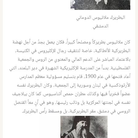
البطريرك ملاتيوس الدوماني
الدمشقي
كان ملاتيوس بطريركاً ومصلحاً كبيراً، فكان يعمل بجدّ من أجل نهضة
البطريركية الأنطاكية، خاصة لتثقيف رجال الإكليروس في الكنيسة،
بالاعتماد المباشر على الدعم المالي والمعنوي من الروس والجمعية
الفلسطينية. بدءاً من المدرسة الإكليريكية الشهيرة في دير البلمند، التي
أعاد فتحها في عام 1900، قام بتسليم مسؤولية معظم المدارس
الأرثوذكسية في لبنان وسورية إلى الجمعية، وكان البطريرك نفسه
عضواً فخرياً فيها وكذلك مطران حمص أثناسيوس. كما كان بيلاجيف
نفسه في لجنتها المركزية بل ونائب رئيسها، وهو في آنٍ معاً القنصل
الروسي في دمشق، مقر البطريركية، بل ومسقط رأس البطريرك.