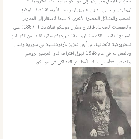
محزنة، فأرسل بطريركها إلى موسكو مبعوثاً منه المتروبوليت
نيوفيتوس حلبي مطران هليوبوليس، حاملاً رسالة تصف الوضع
الصعب والمشاكل الخطيرة الأخرى، لا سيما الافتقار إلى المدارس
والجمعيات الخيرية. فاقترح مطران موسكو فيلاريت (+1867) على
المجمع المقدس للكنيسة الروسية التبرع بكنيسة، بالقرب من الكرملين
للبطريركية الأنطاكية، من أجل تعزيز الأرثوذكسية في سورية ولبنان.
وبالفعل تم في عام 1848 قبول اقتراحه لدى المجمع الروسي
والقيصر، فتأسس بذلك الأمطوش الأنطاكي في موسكو.