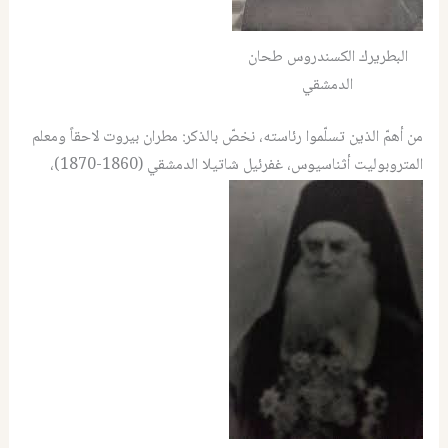
البطريرك الكسندروس طحان
الدمشقي
من أهمّ الذين تسلّموا رئاسته، نخصّ بالذكر: مطران بيروت لاحقاً ومعلم
المتروبوليت أثناسيوس، غفرئيل شاتيلا الدمشقي (1860-1870)،