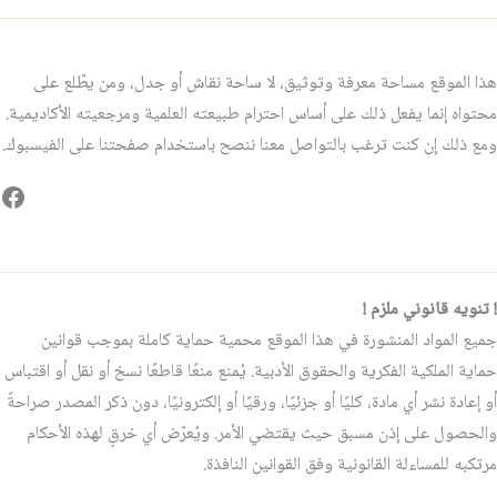
هذا الموقع مساحة معرفة وتوثيق، لا ساحة نقاش أو جدل، ومن يطّلع على
محتواه إنما يفعل ذلك على أساس احترام طبيعته العلمية ومرجعيته الأكاديمية.
ومع ذلك إن كنت ترغب بالتواصل معنا ننصح باستخدام صفحتنا على الفيسبوك.
فيس
! تنويه قانوني ملزم !
جميع المواد المنشورة في هذا الموقع محمية حماية كاملة بموجب قوانين
حماية الملكية الفكرية والحقوق الأدبية. يُمنع منعًا قاطعًا نسخ أو نقل أو اقتباس
أو إعادة نشر أي مادة، كليًا أو جزئيًا، ورقيًا أو إلكترونيًا، دون ذكر المصدر صراحةً
والحصول على إذن مسبق حيث يقتضي الأمر. ويُعرّض أي خرقٍ لهذه الأحكام
مرتكبه للمساءلة القانونية وفق القوانين النافذة.