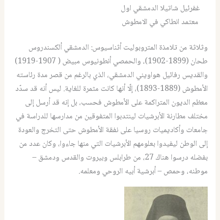
غفرئيل شاتيلا الدمشقي اول
معتمد انطاكي في الامطوش
وثلاثة من تلامذة المتروبوليت أثناسيوس: الدمشقي ألكسندروس
طحان (1899-1902)، والحمصي أنطونيوس مبيض ( 1907-1919)
والقديس رفائيل هواويني الدمشقي، الذي بالرغم من قصر مدة رئاسته
الأمطوش (1889-1893)، إلّا أنها كانت مثمرة للغاية. ليس أنه قد سدّد
معظم الديون المتراكمة على الأمطوش فحسب، بل إنه قد أرسل إلى
مختلف مطارنة الأبرشيات لينتدبوا المتفوقين من مدارسها للدراسة في
جامعات وأكاديميات روسيا على نفقة الأمطوش حتى التخرج والعودة
إلى الوطن ليفيدوا بعلومهم الأبرشيات التي منها جاءوا، وكان عدد من
بفضله درسوا هناك 27، من طرابلس وبيروت والقدس ودمشق –
موطنه، وحمص – أبرشية أبيه الروحي ومعلمه.