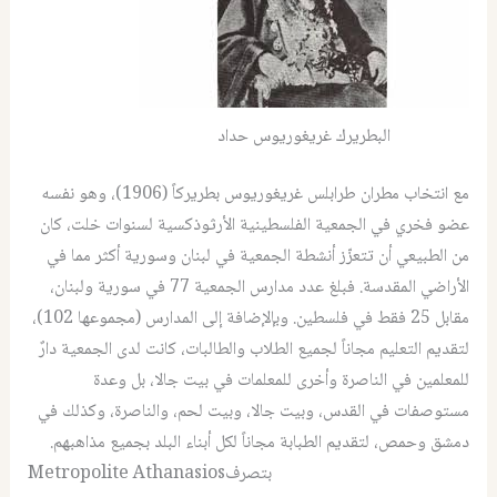
البطريرك غريغوريوس حداد
مع انتخاب مطران طرابلس غريغوريوس بطريركاً (1906)، وهو نفسه
عضو فخري في الجمعية الفلسطينية الأرثوذكسية لسنوات خلت، كان
من الطبيعي أن تتعزّز أنشطة الجمعية في لبنان وسورية أكثر مما في
الأراضي المقدسة. فبلغ عدد مدارس الجمعية 77 في سورية ولبنان،
مقابل 25 فقط في فلسطين. وبإلإضافة إلى المدارس (مجموعها 102)،
لتقديم التعليم مجاناً لجميع الطلاب والطالبات، كانت لدى الجمعية دارٌ
للمعلمين في الناصرة وأخرى للمعلمات في بيت جالا، بل وعدة
مستوصفات في القدس، وبيت جالا، وبيت لحم، والناصرة، وكذلك في
دمشق وحمص، لتقديم الطبابة مجاناً لكل أبناء البلد بجميع مذاهبهم.
Metropolite Athanasiosبتصرف