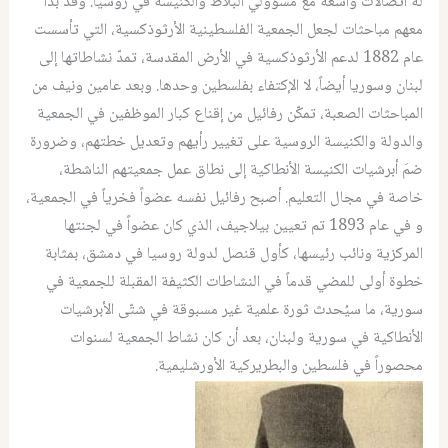
له اتصالاتٌ واسعة مع مسؤولي البلاط والكنيسة في روسيا. وقد بدأ
معهم مباحثات لجعل الجمعية الفلسطينية الأرثوذكسية، التي تأسست
عام 1882 لدعم الأرثوذكسية في الأرض المقدسة، تمدّ نشاطاتها إلى
لبنان وسوريا أيضاً، لا الإكتفاء بفلسطين وحدها. وبعد عامين ونيف من
المباحثات الصعبة، تمكّن رفائيل من إقناع كبار الموظفين في الجمعية
والدولة والكنيسة الروسية على تغيير رأيهم وتعديل خطتهم، وضرورة
ضمَ أبرشيات الكنيسة الأنطاكية إلى نطاق عمل جمعيتهم الناشطة،
خاصة في مجال التعليم. أصبح رفائيل نفسه عضواً فخرياً في الجمعية،
و في عام 1893 تم تعيين بيلاجيف، الذي كان عضواً في لجنتها
المركزية ونائب رئيسها، كأول قنصل لدولة روسيا في دمشق، بمثابة
خطوة أولى للمضي قدماً في النشاطات الكثيفة المقبلة للجمعية في
سورية، ما سيُحدث ثورة علمية غير مسبوقة في شتّى الأبرشيات
الأنطاكية في سورية ولبنان، بعد أن كان نشاط الجمعية لسنوات
محصوراً في فلسطين والبطريركية الأورشليمية.