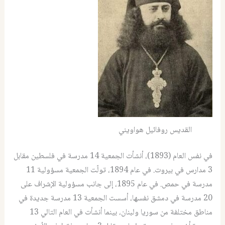
القديس روفائيل هواويني
في نفس العام (1893)، أنشأت الجمعية 14 مدرسة في فلسطين مقابل
3 مدارس في بيروت. في عام 1894، تولّت الجمعية مسؤولية 11
مدرسة في حمص. في عام 1895، إلى جانب مسؤولية الإشراف على
20 مدرسة في دمشق نفسها، أسست الجمعية 13 مدرسة جديدة في
مناطق مختلفة من سوريا ولبنان، بينما أنشأت في العام التالي 13