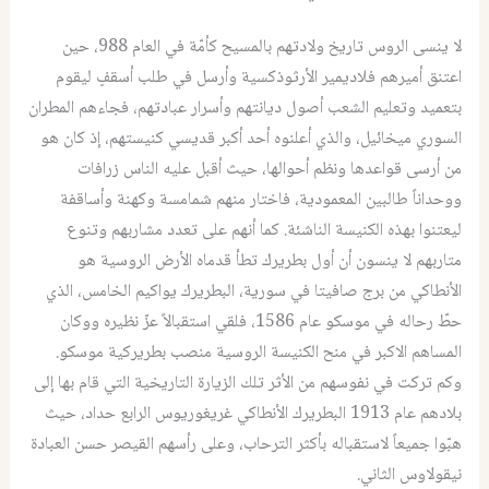
لا ينسى الروس تاريخ ولادتهم بالمسيح كأمّة في العام 988، حين
اعتنق أميرهم فلاديمير الأرثوذكسية وأرسل في طلب أسقفٍ ليقوم
بتعميد وتعليم الشعب أصول ديانتهم وأسرار عبادتهم، فجاءهم المطران
السوري ميخائيل، والذي أعلنوه أحد أكبر قديسي كنيستهم، إذ كان هو
من أرسى قواعدها ونظم أحوالها، حيث أقبل عليه الناس زرافات
ووحداناً طالبين المعمودية، فاختار منهم شمامسة وكهنة وأساقفة
ليعتنوا بهذه الكنيسة الناشئة. كما أنهم على تعدد مشاربهم وتنوع
متاربهم لا ينسون أن أول بطريرك تطأ قدماه الأرض الروسية هو
الأنطاكي من برج صافيتا في سورية، البطريرك يواكيم الخامس، الذي
حطّ رحاله في موسكو عام 1586، فلقي استقبالاً عزّ نظيره ووكان
المساهم الاكبر في منح الكنيسة الروسية منصب بطريركية موسكو.
وكم تركت في نفوسهم من الأثر تلك الزيارة التاريخية التي قام بها إلى
بلادهم عام 1913 البطريرك الأنطاكي غريغوريوس الرابع حداد، حيث
هبّوا جميعاً لاستقباله بأكثر الترحاب، وعلى رأسهم القيصر حسن العبادة
نيقولاوس الثاني.