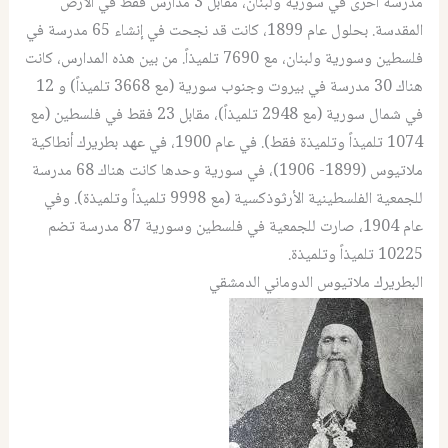
مدرسة أخرى في سورية ولبنان، مقابل 3 مدارس فقط في الأرض
المقدسة. بحلول عام 1899، كانت قد نجحت في إنشاء 65 مدرسة في
فلسطين وسورية ولبنان، مع 7690 تلميذاً. من بين هذه المدارس، كانت
هناك 30 مدرسة في بيروت وجنوب سورية (مع 3668 تلميذاً) و 12
في شمال سورية (مع 2948 تلميذاً)، مقابل 23 فقط في فلسطين (مع
1074 تلميذاً وتلميذة فقط). في عام 1900، في عهد بطريرك أنطاكية
ملاتيوس (1899- 1906)، في سورية وحدها كانت هناك 68 مدرسة
للجمعية الفلسطينية الأرثوذكسية (مع 9998 تلميذاً وتلميذة). وفي
عام 1904، صارت للجمعية في فلسطين وسورية 87 مدرسة تضم
10225 تلميذاً وتلميذة.
البطريرك ملاتيوس الدوماني الدمشقي