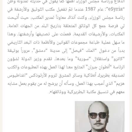
الدفاع ورئاسة مجلس الوزراء أهمها كما يقول في حديثه لمدوّنة وطن
“eSyria”: عام 1987 عندما تمّ تفعيل مكتب التّوثيق والأرشفة في
رئاسة مجلس الوزراء، وكنت آنذاك معاوناً لمدير المكتب، حيث أُتيحت
لي فرصة جمع كل الوثائق المتعلقة بتاريخ البلد من الجهات العامة،
المكتبات، والأرشيفات القديمة، فعملت على تصنيفها وأرشفتها، وهذا
ما سهل عملية طباعة مجموعات القوانين والأنظمة ذات البعد التّاريخي
بدءاً من دخول “الملك “فيصل” إلى مدينة “دمشق”، مروراً بوثيقة
“كاترو” واستقلال “سورية” وما بعدها، تقدم وزير الدولة لشؤون
الرئاسة “أنطوان جبران” المتابع معنا لهذا العمل بهذه المطبوعات والكتب
لصديقه بطريرك أنطاكية وسائر المشرق للروم الأرثوذكس “اغناطيوس
هزيم” الذي أعجب بهذا العمل، وسأله أن يرشح له من يقوم بعمل مشابه
معهم في تنسيق مكتبة البطريركية ووثائقها».