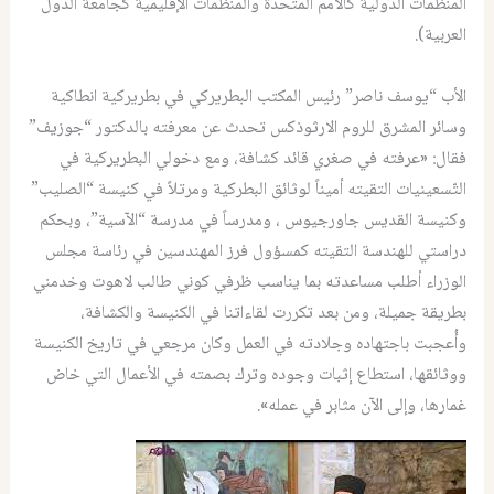
المنظمات الدولية كالأمم المتحدة والمنظمات الإقليمية كجامعة الدول
العربية).
الأب “يوسف ناصر” رئيس المكتب البطريركي في بطريركية انطاكية
وسائر المشرق للروم الارثوذكس تحدث عن معرفته بالدكتور “جوزيف”
فقال: «عرفته في صغري قائد كشافة، ومع دخولي البطريركية في
التّسعينيات التقيته أميناً لوثائق البطركية ومرتلاً في كنيسة “الصليب”
وكنيسة القديس جاورجيوس ، ومدرساً في مدرسة “الآسية”، وبحكم
دراستي للهندسة التقيته كمسؤول فرز المهندسين في رئاسة مجلس
الوزراء أطلب مساعدته بما يناسب ظرفي كوني طالب لاهوت وخدمني
بطريقة جميلة، ومن بعد تكررت لقاءاتنا في الكنيسة والكشافة،
وأُعجبت باجتهاده وجلادته في العمل وكان مرجعي في تاريخ الكنيسة
ووثائقها، استطاع إثبات وجوده وترك بصمته في الأعمال التي خاض
غمارها، وإلى الآن مثابر في عمله».