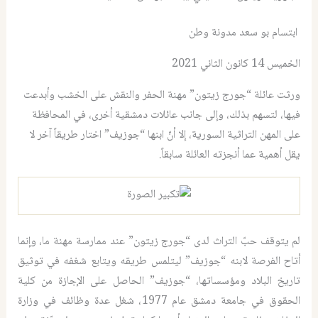
ابتسام بو سعد مدونة وطن
الخميس 14 كانون الثاني 2021
ورثت عائلة “جورج زيتون” مهنة الحفر والنقش على الخشب وأبدعت
فيها، لتسهم بذلك، وإلى جانب عائلات دمشقية أخرى، في المحافظة
على المهن التراثية السورية، إلا أنّ ابنها “جوزيف” اختار طريقاً آخر لا
يقل أهمية عما أنجزته العائلة سابقاً.
لم يتوقف حبّ التراث لدى “جورج زيتون” عند ممارسة مهنة ما، وإنما
أتاح الفرصة لابنه “جوزيف” ليتلمس طريقه ويتابع شغفه في توثيق
تاريخ البلاد ومؤسساتها، “جوزيف” الحاصل على الإجازة من كلية
الحقوق في جامعة دمشق عام 1977، شغل عدة وظائف في وزارة