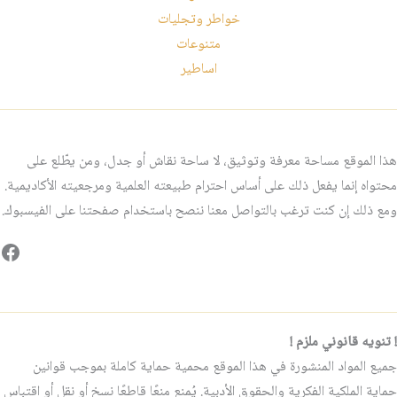
خواطر وتجليات
متنوعات
اساطير
هذا الموقع مساحة معرفة وتوثيق، لا ساحة نقاش أو جدل، ومن يطّلع على
محتواه إنما يفعل ذلك على أساس احترام طبيعته العلمية ومرجعيته الأكاديمية.
ومع ذلك إن كنت ترغب بالتواصل معنا ننصح باستخدام صفحتنا على الفيسبوك.
فيس
! تنويه قانوني ملزم !
جميع المواد المنشورة في هذا الموقع محمية حماية كاملة بموجب قوانين
حماية الملكية الفكرية والحقوق الأدبية. يُمنع منعًا قاطعًا نسخ أو نقل أو اقتباس