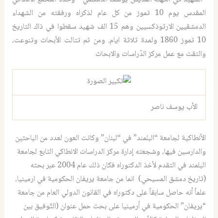
المقدس يوم 10 تموز من كل عام لذكراه ورفقته من الشهداء
الدمشقيين الارثوذكسيين وهم 15 الف شهيد سقطوا في ذاك التاريخ
10 تموز 1860 ولمدة ثلاثة ايام. ومن ثم تتالت الأبحاث وتنوعت،
والتقت مع عمل مركز الدّراسات والابحاث
الأب يوسف ناصر
الأنطاكية لجامعة “البلمند” في “لبنان” وكانت العون لعدد من الباحثين
والدارسين فيها، وشجعته إدارة مركز الدراسات الانطاكي التابع لجامعة
البلمند في التقدم لأخذ الدكتوراه فكان ذلك عام 2004 عبر بحثه
(تاريخ دمشق المسيحي) انما من جامعة يريفان الحكومية في ارمينيا،
علماً أنه حاصل سابقاً على دكتوراه في القانون الدولي العام من جامعة
“يريفان” الحكومية في أرمينيا على بحث حمل عنوان (التّوفيق بين