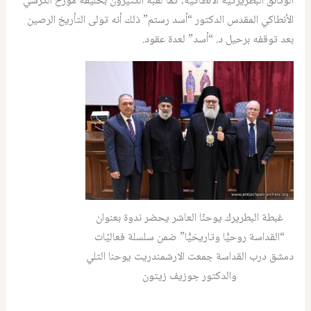
الوثائق البطريركية الأنطاكية، كما لقبه الكثيرون بخليفة مؤرخ الكرسي
الأنطاكي المقدس الدكتور “أسد رستم” ذلك أنه تولى التأريخ الرصين
بعد توقفه برحيل د. “أسد” لعدة عقود.
غبطة البطريرك يوحنّا العاشر يحضر ندوة بعنوان
“القداسة روحيًّا وتاريخيًّا” ضمن سلسلة فعاليّات
دمشق درب القداسة جمعت الارشمندريت يوحنا التلي
والدكتور جوزيف زيتون