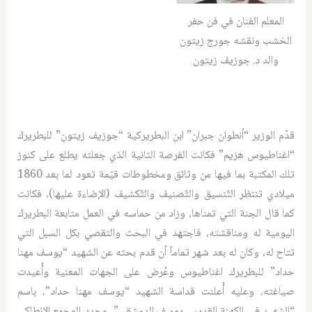
المعلم الفنان في فن حفر
الخشب ونقشه جورج زيتون
والد د. جوزيف زيتون
قدّم الوزير “أنطوان جبران” ابن البطريركية “جوزيف زيتون” للبطريرك
“اغناطيوس هزيم” فكانت الفرصة الثانية الذي جعلته يطلع على كنوز
تلك المكتبة بما فيها من وثائق ومخطوطات قيّمة تعود لما بعد 1860
ميلادي تنتظر التّنسيق والتّصنيف والتّكشيف (الإضاءة عليها)، فكانت
كما قال الجنة التي تمناها، وزاد من حماسه في العمل متابعة البطريرك
اليومية له ومناقشته، فاجتهد في البحث والتقصي بكل السبل التي
تتاح له، وكان له بعد شهر تماماً أن قدم بحثه عن الشهيد “يوسف مهنا
حداد” للبطريرك اغناطيوس وعُرض على الجهات المعنية وأُعيدت
صياغته، وعليه أُعلنت قداسة الشهيد “يوسف مهنا حداد”، باسم
“الشهيد في الكهنة القديس يوسف الدمشقي” وحدد المحمع الانطاكي