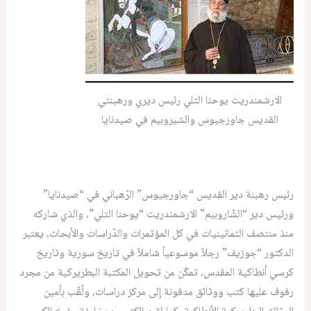
الارشمندريت يوحنا التلي رئيس ديري ورهبنتي
القديس جاورجيوس والشيروبيم في صيدنايا
رئيس رهبنة دير القديس “جاورجيوس” الرّهباني في “صيدنايا”
ورئيس دير “الشّاروبيم” الارشمندريت “يوحنا التلي”، والذي شاركه
منذ منتصف الثمانينيات في كل المؤتمرات والدّراسات والأبحاث، يعتبر
الدكتور “جوزيف” رجلاً موسوعياً شاملاً في تاريخ سورية وتاريخ
كرسي أنطاكية المقدس، تمكّن من تحويل المكتبة البطريركية من مجرد
رفوف عليها كتب ووثائق مدفونة إلى مركز دراسات، ولُقّب بأمين