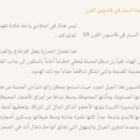
ليس هناك في اعتقادي واحة خلابة تف
لسيار في قاسيون القرن 18
العالم كله…
هنا تعتدل الحرارة بفعل الارتفاع، والقر
لهواء نقياً، إن منظرالمدينة يُعطي انطباعاً أخاذاً بالسكون الى جانب ال
مدينة القديمة والتي تشكل تناقضاً جذاباً مع ذلك الهدوء.
سيون هذا الجبل الجرد حيث تستمع بمنظر رائع، تتراءى المدينة من هن
ا المستوية، ومآذنها الممشوقة، وسط بساط من أوراق الأشجار المحيطة 
البحيرة الكبيرة بلونها الأخضر الداكن المائل الى الزرقة. وتعطيها أشعة 
، إنها لاتبدو واسعة جداً، لكنها نضرة جذابة وسط غيطانها وبساتين أشجارها
عندما تتعرى الجبال والسهول التي تعانق الواحة، تخال أنك في الصحر