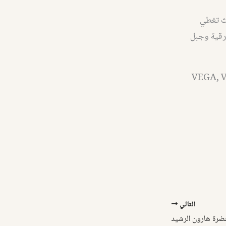
يث تغطي
شرقية وجبل
VEGA, V
التالي
رة هارون الرشيد