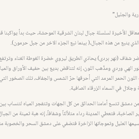
رية والجليل”
لمعاقل الأخيرة لسلسلة جبال لبنان الشرقية الموحشة، حيث بدأ يواكبنا ق
لذي ينبع من هذه الجبال،( بينما نبع الجزء الاخر من جبل حرمون)
.
ر شفاف (نهر بردى) يحاذي الطريق ليروي خضرة الغوطة الغناء وترتف
نور الهي وردي ومذّهب اللون، إنه لتناقض بديع بين حفيف الأوراق والمياه
للون الحمر المرمد التي أحرقها حرّ الشمس والجفاف، تلك الصخور التي
وجلال في السماء الزرقاء الصافية.
ن دمشق تتسع أمامنا الحدائق من كل الجهات وتتفجر المياه لتنساب بين 
ر الصاخبة، فتعطي المدينة رداء متلألئاً وشفافاً، إنه هبة ثمينة من الجب
نسيمها العليل وتموجاتها الزاخرة فتضفي على دمشق السحر والخصوبة م