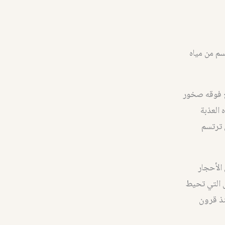
سم من مياه
ع فوقه صخور
 العذبة
 ترتسم
الأحجار
ال التي تحيط
نذ قرون