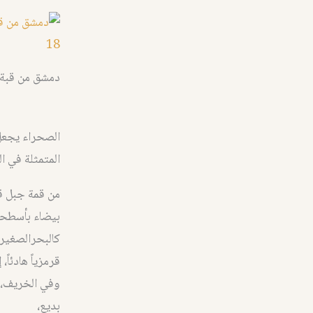
دمشق من قبة ا
الصحراء يجعل ا
المتمثلة في ال
من قمة جبل قا
بيضاء بأسطحته
كالبحرالصغيراو
قرمزياً هادئاً
وفي الخريف، و
بديع،