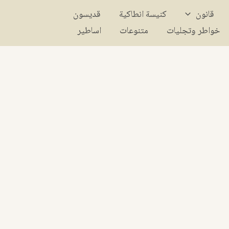
قانون
كنيسة انطاكية
قديسون
خواطر وتجليات
متنوعات
اساطير