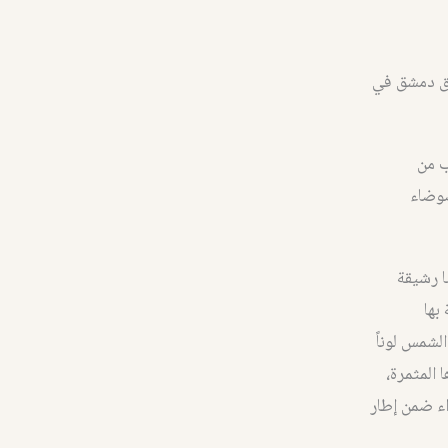
وق دمشق في
ب من
ضوضاء
ا رشيقة
بها
الشمس لوناً
 المثمرة،
اء ضمن إطار