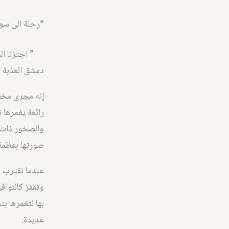
“رحلة الى سو
” اجتزنا ا
دمشق العذبة ا
إنه مجرى مخض
رائعة يغمرها 
والصخور ذات ا
صورتها بعظمة 
عندما نقترب م
وتقفز كالنوافي
بها لتغمرها ب
عديدة.