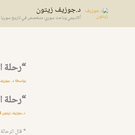
خطي
د.جوزيف زيتون
لى
أكاديمي وباحث سوري، متخصص في تاريخ سوريا وال
لمحتوى
“رحلة ا
بواسطة
د. جوزيف
“رحلة ا
د.جوزيف زيتون
4
* قال الرحالة