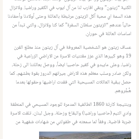
الكنية “زيتون” وبقي اقارب لنا من آل ايوب في الكفير وراشيا. ولاتزال
هذه السمة اي محبة أكل الزيتون مرتبطة بالعائلة وحتى أولادنا وأحفادنا
حالياً عندهم “الزيتون سلطان السفرة” كما كنا ولانزال، والتي تبدأ من
اساسات العائلة في حوران.
عساف زيتون هو الشخصية المعروفة في آل زيتون منذ مطلع القرن
19 وهو كبيرها الذي عزز مقتنيات الاسرة من الاراضي الزراعية في
راشيا، وعلى مايبدو في كفير حاصبيا ايضاً، ووصل بعائلتنا الى زحلة،
ولكن صادر وسلب معظم هذه الاراض جيرانهم الدروز بقوة بطشهم، كما
حصل ببقية العائلات المسيحية التي فقدت اراضيها وحقولها بعدما
هَّجَّروهم.
وبنتيجة كارثة 1860 الطائفية المدمرة للوجود المسيحي في المنطقة
وادي التيم (حاصبيا وراشيا) والبقاع وزحلة، وجبل لبنان، تلقت الاسرة
ضربة قاضية، وفقاً لما سمعته في طفولتي من شهادات شفهية من