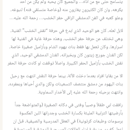
يتسامح حتى مع من آذاه… والجميع كان يحبه ولم يكن من احد
يكرهه، وان كان الكثيرون يغارون منه (وخاصة متسلقي فنه) لنبوغه،
وعلو كعبه في الفن الدمشقي الراقي حفر الخشب… رحمة الله عليه…
لابل لعله، كان هو الوحيد الذي ابدع في حرفة “نقش الخشب” الفنية،
وهي تختلف عن حرفة حفر الخشب، وهذه حرفة غاية في الفنية لها
اسرارها، وكان تعمل بها فقط بنات يهود الشام وبأزاميل صغيرة خاصة،
لكن الفنان جورج زيتون كان وبخبراته، الفنان الدمشقي الوحيد، الذي
نقش الخشب بأزاميل الحفر الكبيرة. واصلاً توقفت او كادت حرفة الحفر
الا من بقايا افراد بعدما دخلت الآلة، بينما حرفة النقش انتهت مع رحيل
بنات اليهود من دمشق منتصف التسعينات ولكن والدي أحياها وبمفرده،
وانتهت برحيله رحمة الله عليه إلى الأخدار السماوية.
رافقت ابي طفلاً وصبياً وفتى في دكانه الصغيرة (والمتواضعة جداً
بأرضيتها الترابية المليئة بكسارة الخشب وجدرانها اللبن المكسوة
برسومات وطبعات كرتونية) في العطل المدرسية والصيفية، قبل ان
اعمل كغيري من بقية ابناء العائلات المسيحية الدمشقية المستورة في