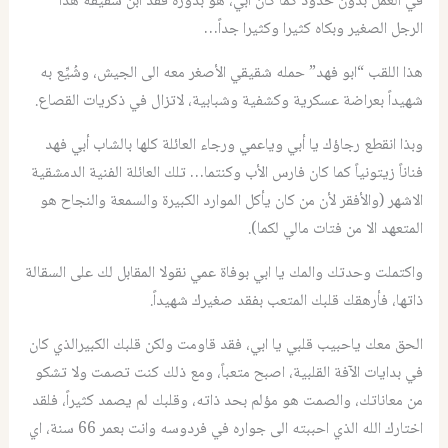
في العمل بدون حدود كما كان ابي، هو بدوره فقد ابن شقيقه هذا
الرجل الصغير وبكاه كثيرا وكثيرا جداً…
هذا اللقب “ابو فهد” حمله شقيقي الأصغر معه الى الجيش، وشُيِّع به
شهيداً بعراضة عسكرية وكشفية وشبابية، لاتزال في ذكريات القصاع.
وبذا انقطع رجاؤك يا أبي وياعمي ورجاء العائلة كلها بالشاب أبي فهد
فناناً زيتونياً كما كان فارس الأب وكنتما… تلك العائلة الفنية الدمشقية
الاشهر (والأفقر لأن من كان يأكل الموارد الكبيرة والسمعة والنجاح هو
المتعهد الا من فتات مالي لكما).
واكتملت وحدتك والمك يا ابي بوفاة عمي نقولا المقابل لك على السقالة
ذاتها، فأرهقك قلبك المتعب بفقد صغيرك شهيداً.
الحق معك ياحبيب قلبي يا ابي، فقد قاومت ولكن قلبك الكبيرالذي كان
في بدايات الآفة القلبية، اصبح متعباً، ومع ذلك كنت تصمت ولا تشكو
من معاناتك، والصمت هو مؤلم بحد ذاته، وقلبك لم يصمد كثيراً، فلقد
اختارك الله الذي احببته الى جواره في فردوسه وانت بعمر 66 سنة، اي