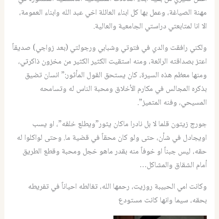
مهنة الصياغة، وعمل بها كل ابناء العائلة اخي عبد الله وابناء العمومة،
الا انا لمتابعتي دراستي الجامعية والعالية.
ولكني رافقت والدي في فتوتي وشبابي ورجولتي (بعد زواجي) صديقاً
اعتز بصداقته الرائعة، ومنه استقيت الكثير الكثير من مخزون ذاكرتي،
ومنها معظم هذه السيرة، كان يستحق القول المأثور:” انسان تضيق
بذكره المجالس في مكارم الأخلاق ومحبة الناس له وتسامحه
المسيحي، وفنه المتميز”.
جورج زيتون قلما لا بل نادرا ماكان يثور”ويطلع خلقه”، او يسب
اويجادل في شأن، حتى ولو كان محقاً في قضية ما. وحتى لواكلوا له
حقه، ليس جبناً او خوفاً منه بقدر ماهو خجل ومحبة وقطع الطريق
أمام الشقاق والمشاكل…
وكانت امي الحبيبة روزيت، رحمها الله، تغالطه احياناً في تفريطه
بحقه، سيما وانها كانت مستودع