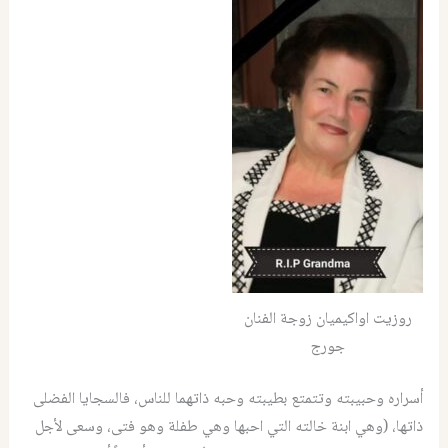
روزيت اواكيميان زوجة الفنان
جورج
أسراره وحبيبته وتتمتع بطيبته وحبه ذاتهما للناس، فالسجايا الفضلى
ذاتها، (وهي ابنة خالته التي احبها وهي طفلة وهو فتى، وسعى لأجل