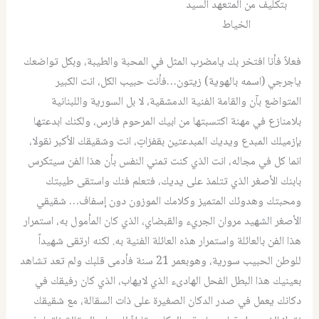
بتكليف من المتعهد السيد
الخياط
فعلاً فأنا افتخر بك يامضرب المثل في المحبة والطيبة، وبكل تواضعك
ياجرجي (اسمه بالهوية) زيتون…فأنت حبيب الكل، انت الكبير
المتواضع بآن والقامة الفنية الدمشقية، لا بل السورية واللبنانية
بلامنازع في مهنة اكتسبتها من ابيك المرحوم فارس، ولكنك ابدعتها
بإزميلك المبدع ويديك المبدعتين بقفزاتٍ، انت وشقيقك الأكبر نقولا،
انما كل في مجاله، انت الذي كنت تمني النفس بأن هذا الفن سيتكرس
بابنك الأصغر الذي تتلمذ على يديك، فتعلم فنك واستقى طيبتك
ومحبتك وهدوئك المتميز وكلامك الموزون دون إسفاف… شقيقي
الأصغر الشهيد مروان الجريء والقبضاي، الذي كان المأمول به، استمرار
هذا الفن بالعائلة واستمرار هذه العائلة الفنية به. لكنه ارتقى شهيداً
للوطن الحبيب سورية، وهوبعمر 21 سنة فأدمى قلبك ولم تعد تشاهد
بعينيك هذا البطل الفحل الهادىء الذي لايهاب، الذي كان رفيقك في
دكانك يعمل في صدر الدكان الصغيرة على ذات السقالة، مع شقيقك