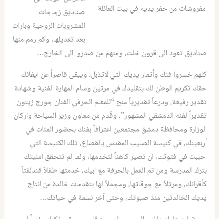
مفروشات من حفر يديه في بيت العائلة
صناديق زجاجات
المشروبات الروحية وبارات
بعد تعديلها، وكم رمم منها
صناديق تعود الى قرون خلت، ومنهم من صدروا الى الخارج…
كلهم خسروا فنك وأثمار يديك التي لاتذبل، ويبقى قاصراً عن ايفائك
حقك تكريم الوطن لك بتقليدك في مرتين وسام المهارة الفنية وشهادة
تقدير رفيعة، ودرعاً تقديرياً منح “للمعلم الحرفي الفنان جورج زيتون
تقديراً لفنه الدمشقي المشهور”، وقُدم من معاون وزير السياحة واركان
الوزارة ومحافظة دمشق مجتمعين اعترافاً بفنك بحضور المئات في
أربعينك، في كنيسة الصليب المقدس بالقصاع، تلك الكنيسة التي
احببت في فتوتك، ان تصير كاهناً لتخدمها، ولما لم تتحقق امنيتك
بترك المدرسة ومن ثم العمل بالحرفة مع ابيك، خدمتها طفلاً قندلفتاً
كأقرانك، ومرتلاً مع جوقاتها، ومجملاً لها بتقدمات خالدة من انتاج
يديك الخالدتين منذ صبوتك، وحتى آخر نسمة في حياتك…