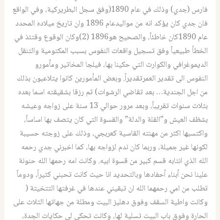
فارس (جدي) وذلك في عام 1890(وفق سجل البطريركية، وفي الواقع
فان جدي كان يؤكد انه من مواليدعام 1896 وان تاريخ ميلاده المحدد
عام 1890كان خاطئاً، والصحيح هو1896 (2)وكان الوقوع وقتئذ في
الخطأ طبيعياً وفق تسجيل واقعات النفوس بسبب المكتومية والتنقل
الديموغرافي والكوارث التي حكينا بها، فيلجا المخاتير ومأمورو
النفوس الى تقدير العمرتقديراً. وبعض المأمورين كانوا يتلاعبون بذلك
من اجل الجندية… بعد تقاضي الرشوات) ثم رزقا بشقيقته اسما بعده
بثلاث سنوات تقريباً، وبعد مرور حوالي 13 سنة على زواجه وعيشه
بشظف العيش و”القلة والدلة” والقسوة التي كان يتصف بها اساساً،
واكتسبها اكثر من مهنته القاسية كعربجي، وذلك على زوجته حسيبة
لكونها غير جميلة، وربما كان ندم لزواجه بها، كما اخبرني جدي رحمه
الله الذي انتابه قسم كبير من قسوة ابيه. وكانت امه رحمها الله حنونة
علينا نحن أبناء أحفادها وبالتحديد انا حيث كانت تحبني كثيراً، ودوماً
تطلب من امي رحمهما الله ان تبقيني عندها في غرفتها التتخيتة (
وكانت واطية السقف وفوق دهليز البيت ومطلة من جهاتها الثلاث على
الحارة وفوق باب البيت تسلية لها، وكانت تحكي لي حكايات الجدة،