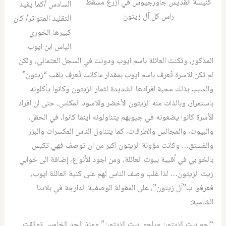
كنيسة القديس جاورجيوس في ازرع مسقط
السادس /كما يفيد
راس كل آل زيتون
التقليد المتواتر/ كان
كبيرها الخوري
الياس ابن ايوب
المذكور، وتكنت العائلة باسم ايوب ودونت في السجل العثماني، ولكن
لم تكن الاسرة تُعرف باسم ايوب بمقدار ماكانت تُعرف بلقب “زيتون”
والسبب بذلك محبة افرادها الشديدة لثمار الزيتون وكانوا يأكلونه
باستمرار، وبالذات منه الزيتون الأخضر والاسود المكلس، حتى ان افراد
الأسرة كانوا يضعونه في جيوبهم يتناولونه اينما كانوا، في الحقل،
والبيوت، والمجالس والطرقات، كما يتناول الناس المكسرات والبزر
والفستق… وكانت مؤونة الزيتون اكبر من ان توصف فهي تكبس
بالخوابي في أقبية بيوت العائلة، ومن اجود الأنواع، إضافة الى خوابي
زيت الزيتون… لذا غلب وصف الناس لهم على كنية العائلة ايوب،
فعرفوا ب”آل زيتون”، على المقولة الوصفية الدارجة في بلادنا
الشامية:
“اجو بيت الزيتون وراحوا بيت الزيتون” ومنذ الجد الخامس توثقت