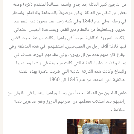
من الناجين كبير العائلة جد جدي واسمه عساف(المتقدم ذكره) ومعه
بعض من تبقى من العائلة، وكان موصوفاً بالشجاعة والاقدام، واستقر
في زحلة، وفي عام 1849 وفي نكبة زحلة بعد مجزرة دير القمر بيد
الدروز، وبتخطيط من قائمقام دير القمر، وبمساعدة الجيش العثماني،
ارتكبت المجزرة الطائفية مجدداً في راشيا وكانت مروعة، حيث قضى
فيها ثلاثة آلاف رجل من المسيحيين، استشهدوا في هذه المنطقة وفي
البقاع كان منهم عدد من آل زيتون، وفي مقدمهم كبيرها عساف في
زحلة وقضت اغلبية العائلة التي كانت موجودة في راشيا وحاصبيا
والبقاع وكانت هذه الكارثة الثانية التي ضربت الاسرة بهذه الفتنة
الطائفية التي امتدت من عام 1845 الى 1860.
عاش الناجون من العائلة مجدداً بين زحلة وراشيا وعملوا في ماتبقى من
اراضيهم بعد استلاب معظمها من جيرانهم الدروز وهم صاغرين بغية
السلامة…