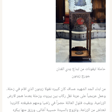
حاملة ايقونات من ابداع يدي الفنان
جورج زيتون
من ابناء الجد الشهيد عساف كان كبيره نقولا زيتون الذي اقام في زحلة،
وعمل عربجياً على عربة نقل ركاب بين بيروت وزحلة بعدما هجر الارض
الزراعية، وبقيت فلول العائلة حصراً في راشيا ومنهم شقيقته كاترينا
تعتاش من الزراعة، وتزوج بالسيدة حسيبة آغاتي، ورزق منها ببكره