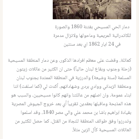
دمار الحي المسيحي بفتنة 1860 والصورة
للكاتدرائية المريمية وماحولها ولاتزال مدمرة
في 24 ايار 1862 اي بعد سنتين
كعائلة، وقضت على معظم افرادها الذكور، وعن دمار المنطقة المسيحية
(زحلة وجنوب وبقاع لبنان حالياً) حتى ان الكثير من عائلات زيتون
المسلمة (سنة وشيعة) والدرزية في المنطقة الممتدة بجنوب لبنان
ومنطقة الزبداني ووادي بردى وشهاداتهم، أكدت لي (كما اسلفت) اننا
ابناء عمومة، وان اصلهم من عائلتنا وانهم كانوا مسيحيين، والسبب هو
هذه المذبحة وماقبلها بعقدين تقريباً أي بعد خروج الجيوش المصرية
بقيادة ابراهيم باشا بن محمد علي والي مصر 1840، وقد اسلموا
وتدرزوا وفق طوائف المنطقة للنجاة من القتل، كما حصل للكثير من
العائلات المسيحية كآل الزين مثلاً.