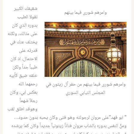
شقيقك الكبير
وامرهم شورى فيما بينهم
نقولا الطيب
بدوره الذي كان
على مثالك، ولكنه
يختلف عنك في
قدرته على
الاحتمال، اذ كان
طيباً جداً ولكن
خلقه ضيق كأبيه
رحمهما الله
وامرهم شورى فيما بينهم من حفر آل زيتون في
بعكس ابي، وكان
المجلس النيابي السوري
رجلاً شهماً
وهوقد اطلق لقب
” ابو فهد”على مروان لرجولته وهو فتى وكان يحبه بدون حدود…
ومنَّ النفس بدوره بالشاب مروان فناناً زيتونياً جديداً وكان كما يرشده