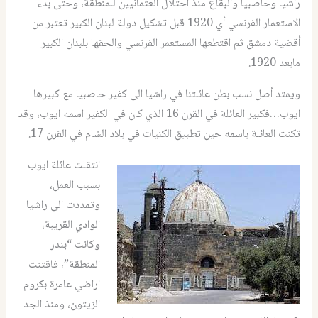
راشيا وحاصبيا والبقاع منذ احتلال العثمانيين للمنطقة، وحتى بدء
الاستعمار الفرنسي أي 1920 قبل تشكيل دولة لبنان الكبير تعتبر من
أقضية دمشق ثم اقتطعها المستعمر الفرنسي والحقها بلبنان الكبير
مابعد 1920.
ويمتد أصل نسب بطن عائلتنا في راشيا الى كفير حاصبيا مع كبيرها
ايوب…فكبير العائلة في القرن 16 الذي كان في الكفير اسمه ايوب، وقد
تكنت العائلة باسمه حين تطبيق الكنيات في بلاد الشام في القرن 17.
انتقلت عائلة ايوب
بسبب العمل،
وتمددت الى راشيا
الوادي القريبة،
وكانت “بندر
المنطقة”، فاقتنت
اراضي عامرة بكروم
الزيتون، ومنذ الجد