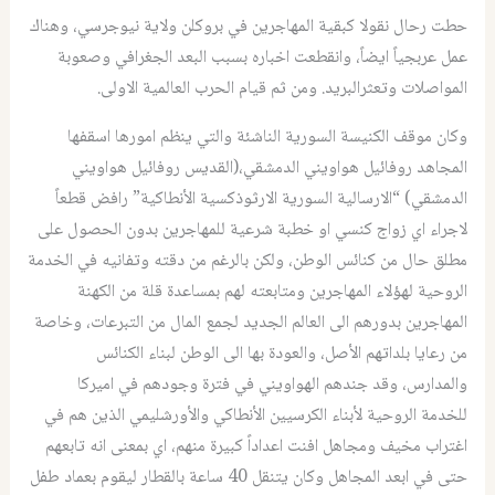
حطت رحال نقولا كبقية المهاجرين في بروكلن ولاية نيوجرسي، وهناك
عمل عربجياً ايضاً، وانقطعت اخباره بسبب البعد الجغرافي وصعوبة
المواصلات وتعثرالبريد. ومن ثم قيام الحرب العالمية الاولى.
وكان موقف الكنيسة السورية الناشئة والتي ينظم امورها اسقفها
المجاهد روفائيل هواويني الدمشقي،(القديس روفائيل هواويني
الدمشقي) “الارسالية السورية الارثوذكسية الأنطاكية” رافض قطعاً
لاجراء اي زواج كنسي او خطبة شرعية للمهاجرين بدون الحصول على
مطلق حال من كنائس الوطن، ولكن بالرغم من دقته وتفانيه في الخدمة
الروحية لهؤلاء المهاجرين ومتابعته لهم بمساعدة قلة من الكهنة
المهاجرين بدورهم الى العالم الجديد لجمع المال من التبرعات، وخاصة
من رعايا بلداتهم الأصل، والعودة بها الى الوطن لبناء الكنائس
والمدارس، وقد جندهم الهواويني في فترة وجودهم في اميركا
للخدمة الروحية لأبناء الكرسيين الأنطاكي والأورشليمي الذين هم في
اغتراب مخيف ومجاهل افنت اعداداً كبيرة منهم، اي بمعنى انه تابعهم
حتى في ابعد المجاهل وكان يتنقل 40 ساعة بالقطار ليقوم بعماد طفل