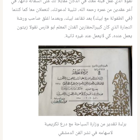
نقولا الذي عمل قبله معك قي الدكان مقابلاً لك على السقالة ذاتها، في
آخر عقدين من عمره رحمه الله، تلبية لدعوتك، لتعملان معا كما كنتما
(في الطفولة مع ابيك) بعد تقاعد ابيك، وبعدما اغلق صاحب ورشة
النجارة الذي كان كبيرالحفارين الفنان المعلم ابو فارس نقولا زيتون
يعمل عنده، كي لايعمل عند غيره ثانية.
براءة تقدير من وزارة السياحة مع درع تكريمية
لاسهامه في نشر الفن الدمشقي