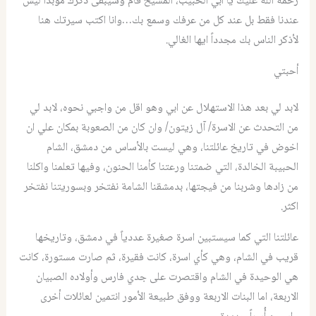
رحمة الله عليك يا ابي الحبيب، المسيح قام وسيبقى ذكرك مؤبداً ليس
عندنا فقط بل عند كل من عرفك وسمع بك…وانا اكتب سيرتك هنا
لأذكر الناس بك مجدداً ايها الغالي.
أحبتي
لابد لي بعد هذا الاستهلال عن ابي وهو اقل من واجبي نحوه، لابد لي
من التحدث عن الاسرة/ آل زيتون/ وان كان من الصعوبة بمكان علي ان
اخوض في تاريخ عائلتنا، وهي ليست بالأساس من دمشق، الشام
الحبيبة الخالدة، التي ضمتنا ورعتنا كأمنا الحنون، وفيها تعلمنا واكلنا
من زادها وشربنا من فيجتها، بدمشقنا الشامة نفتخر وبسوريتنا نفتخر
اكثر.
عائلتنا التي كما سيستبين اسرة صغيرة عددياً في دمشق، وتاريخها
قريب في الشام، وهي كأي اسرة، كانت فقيرة، ثم صارت مستورة، كانت
هي الوحيدة في الشام واقتصرت على جدي فارس وأولاده الصبيان
الاربعة، اما البنات الاربعة ووفق طبيعة الأمور انتمين لعائلات أخرى