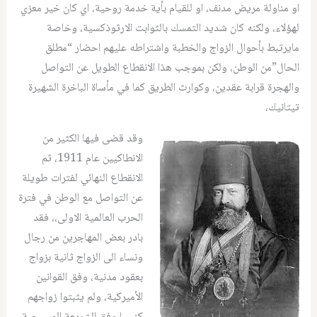
او مناولة مريض مدنف، او للقيام بأية خدمة روحية، اي كان خير معزي
لهؤلاء، ولكنه كان شديد التمسك بالثوابت الارثوذكسية، وخاصة
مايرتبط بأحوال الزواج والخطبة واشتراطه عليهم احضار “مطلق
الحال”من الوطن، ولكن بموجب هذا الانقطاع الطويل عن التواصل
والهجرة قرابة عقدين، وكوارث الطريق كما في مأساة الباخرة الشهيرة
تيتانيك،
وقد قضى فيها الكثير من
الانطاكيين عام 1911، ثم
الانقطاع النهائي لفترات طويلة
عن التواصل مع الوطن في فترة
الحرب العالمية الاولى،، فقد
بادر بعض المهاجرين من رجال
ونساء الى الزواج ثانية بزواج
بعقود مدنية، وفق القوانين
الأميركية، ولم يثبتوا زواجهم