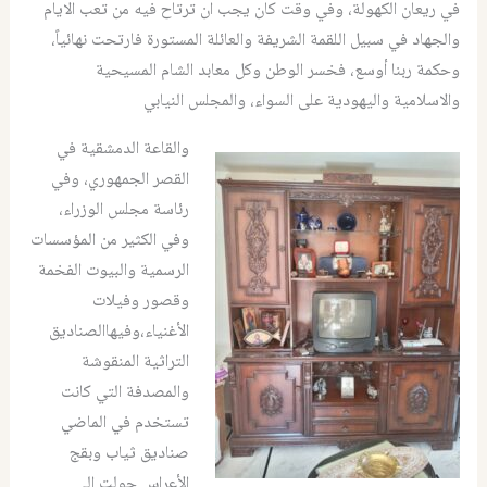
في ريعان الكهولة، وفي وقت كان يجب ان ترتاح فيه من تعب الايام
والجهاد في سبيل اللقمة الشريفة والعائلة المستورة فارتحت نهائياً،
وحكمة ربنا أوسع، فخسر الوطن وكل معابد الشام المسيحية
والاسلامية واليهودية على السواء، والمجلس النيابي
والقاعة الدمشقية في
القصر الجمهوري، وفي
رئاسة مجلس الوزراء،
وفي الكثير من المؤسسات
الرسمية والبيوت الفخمة
وقصور وفيلات
الأغنياء،وفيهاالصناديق
التراثية المنقوشة
والمصدفة التي كانت
تستخدم في الماضي
صناديق ثياب وبقج
الأعراس حولت الى