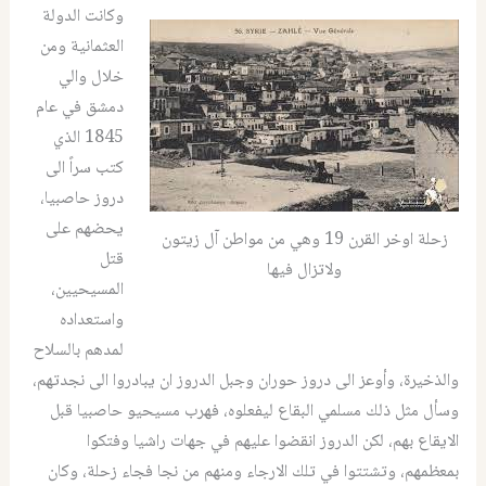
وكانت الدولة
العثمانية ومن
خلال والي
دمشق في عام
1845 الذي
كتب سراً الى
دروز حاصبيا،
يحضهم على
زحلة اوخر القرن 19 وهي من مواطن آل زيتون
قتل
ولاتزال فيها
المسيحيين،
واستعداده
لمدهم بالسلاح
والذخيرة، وأوعز الى دروز حوران وجبل الدروز ان يبادروا الى نجدتهم،
وسأل مثل ذلك مسلمي البقاع ليفعلوه، فهرب مسيحيو حاصبيا قبل
الايقاع بهم، لكن الدروز انقضوا عليهم في جهات راشيا وفتكوا
بمعظمهم، وتشتتوا في تلك الارجاء ومنهم من نجا فجاء زحلة، وكان