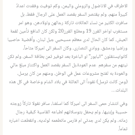
الاطراف في الاناضول والروملي واليمن، وكم توفيت وفقدت اعدادٌ
كبيرةٌ منهم، ولم يقتصر السفر بقصد العمل على الرجال فقط، بل
سافرت الكثير من نساء العائلات تاركة رجالهن واولادهن، وهو امر
مستغرب اواخر القرن 19 ومطلع القرن20 ولكن كان الدافع تأمين لقمة
العيش، كما كان الحال لدى معظم مسيحيي جبل لبنان، وأقضية حاصبيا
وراشيا ودمشق، ووادي النصارى، وكان السفر الى اميركا متاحاً،
كانوايستقلون “البابور” او الباخرة بعد توفير ثمن بطاقة السفر، ولم تكن
نيتهم من سفرهم عدم العودة،بل السفر بقصد العمل واكتناز مبلغ مالي
والعودة به لفتح مشروعات عمل في الوطن، ومنهم من كان يرسل،
(ومن كانت ترسل) نقوداً الى العائلة في بلاد الشام وخاصة في كل هذه
البلدات…
وفي انتشار حمى السفر الى اميركا كما اسلفنا، سافر نقولا تاركاً زوجته
حسيبة وإبنيها، ولم يحفل بتوسلاتهم لطباعه القاسية كبقية رجال
زمانه، ولم يكن لدى جدتي ام فارس ماتطعمه لولديه، وانقطعت اخباره
تماماً.