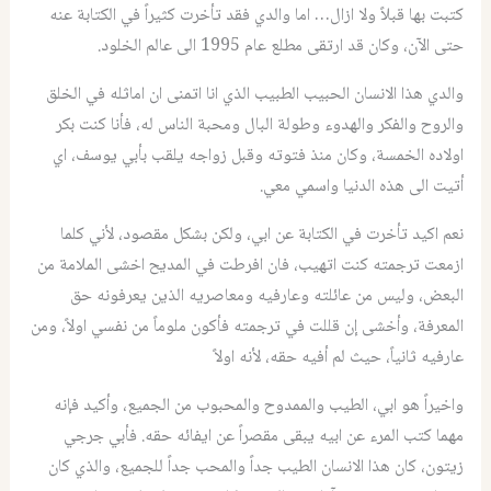
كتبت بها قبلاً ولا ازال… اما والدي فقد تأخرت كثيراً في الكتابة عنه
حتى الآن، وكان قد ارتقى مطلع عام 1995 الى عالم الخلود.
والدي هذا الانسان الحبيب الطبيب الذي انا اتمنى ان اماثله في الخلق
والروح والفكر والهدوء وطولة البال ومحبة الناس له، فأنا كنت بكر
اولاده الخمسة، وكان منذ فتوته وقبل زواجه يلقب بأبي يوسف، اي
أتيت الى هذه الدنيا واسمي معي.
نعم اكيد تأخرت في الكتابة عن ابي، ولكن بشكل مقصود، لأني كلما
ازمعت ترجمته كنت اتهيب، فان افرطت في المديح اخشى الملامة من
البعض، وليس من عائلته وعارفيه ومعاصريه الذين يعرفونه حق
المعرفة، وأخشى إن قللت في ترجمته فأكون ملوماً من نفسي اولاً، ومن
عارفيه ثانياً، حيث لم أفيه حقه، لأنه اولاً
واخيراً هو ابي، الطيب والممدوح والمحبوب من الجميع، وأكيد فإنه
مهما كتب المرء عن ابيه يبقى مقصراً عن ايفائه حقه. فأبي جرجي
زيتون، كان هذا الانسان الطيب جداً والمحب جداً للجميع، والذي كان