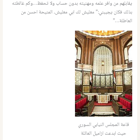
يقابلهم من وافر علمه ومهنيته بدون حساب ولا تحفظ…وكم غالطته
بذلك فكان يجيبني:” معليش لك ابي معليش، المنيحة احسن من
العاطلة…”
قاعة المجلس النيابي السوري
حيث ابدعت ازاميل العائلة