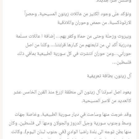
واسسن أُسراً جديدة.
ونؤكد على وجود الكثير من عائلات زيتون المسيحية، وحصراً
الارثوذكسية، من حمص وحوران واللاذقية
وبيروت وزحلة وحتى من حماة وكفر بهم… إضافة ا عائلات مسلمة
ودرزية أكد لي من تابعتهم من كبارها قرابتنا… وكلنا من اصل
حوراني…ومن حوران انتشرت في كل سورية الطبيعية بمافي ذلك
فلسطين…
آل زيتون، بطاقة تعريفية
يعود اصل اسرتنا آل زيتون الى منطقة ازرع منذ القرن الخامس عشر
كالعديد من الاسر المسيحية،
وقد خرجت منها وساحت في ديار سورية الطبيعية، وخاصة جهات
وسط وجنوب سورية وجبل الدروز والجولان ومنها الى فلسطين، وكان
منها بطن توجه الى بلدة راشيا الوادي (في جنوب لبنان اليوم)، وكانت