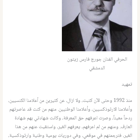
الحرفي الفنان جورج فارس زيتون
الدمشقي
تمهيد
منذ 1992 وحتى الآن كتبت، ولا ازال، عن كثيرين من أعلامنا الكنسيين،
وأعلامنا الارثوذكسيين، وأعلامنا الوطنيين. منهم من كنت قد عاصرتهم
ردحاً معيناً، وصرت اعرفهم حق المعرفة، وكانت شهادتي بهم شهادة
العارف. ومنهم من لم اعرفهم، يعرفهم الغير، واستقيت عنهم من هذا
الغير، فترجمتهم في موقعي، وفي دوريات يومية وطنية وارثوذكسية،