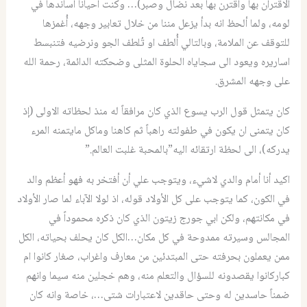
الاقتران بها واقترن بها بعد نضال وصبر)… وكنت أحياناً أساندها في
لومه، ولما ألحظ انه بدأ يزعل مننا من خلال تعابير وجهه، أُغمزها
للتوقف عن الملامة، وبالتالي أُلطف او تُلطف الجو ونرضيه فتنبسط
اساريره ويعود الى سجاياه الحلوة المثلى وضحكته الدائمة، رحمة الله
على وجهه المشرق.
كان يتمثل قول الرب يسوع الذي كان مرافقاً له منذ لحظاته الاولى (إذ
كان يتمنى ان يكون في طفولته راهباً ثم كاهنا وماكل مايتمنه المرء
يدركه)، الى لحظة ارتقائه اليه”بالمحبة غلبت العالم.”
اكيد أنا أمام والدي لاشيء، ويتوجب علي أن أفتخر به فهو أعظم والد
في الكون، كما يتوجب على كل الأولاد قوله، اذ لولا الآباء لما صار الأولاد
في مكانتهم، ولكن ابي جورج زيتون الذي كان ذكره محموداً في
المجالس وسيرته ممدوحة في كل مكان…الكل كان يحلف بحياته، الكل
ممن يعملون بحرفته حتى المبتدئين من معارف واغراب، صغار كانوا ام
كباركانوا يقصدونه للسؤال والتعلم منه، وهم خجلين منه سيما وانهم
ضمناً حاسدين له وحتى حاقدين لاعتبارات شتى…، خاصة وانه كان