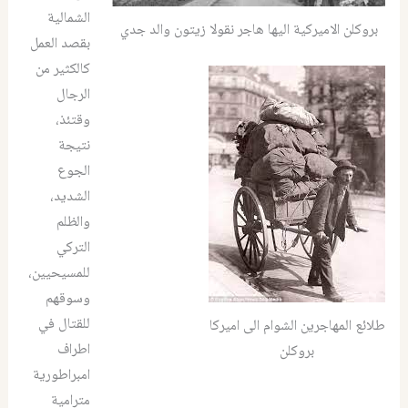
الشمالية
بروكلن الاميركية اليها هاجر نقولا زيتون والد جدي
بقصد العمل
كالكثير من
الرجال
وقتئذ،
نتيجة
الجوع
الشديد،
والظلم
التركي
للمسيحيين،
وسوقهم
للقتال في
طلائع المهاجرين الشوام الى اميركا
اطراف
بروكلن
امبراطورية
مترامية