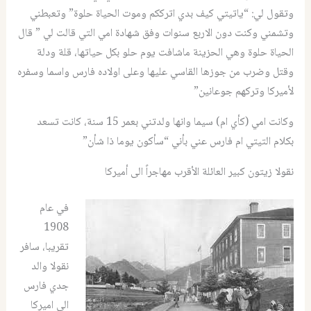
وتقول لي: “ياتيتي كيف بدي اترككم وموت الحياة حلوة” وتعبطني
وتشمني وكنت دون الاربع سنوات وفق شهادة امي التي قالت لي ” قال
الحياة حلوة وهي الحزينة ماشافت يوم حلو بكل حياتها، قلة ودلة
وقتل وضرب من جوزها القاسي عليها وعلى اولاده فارس واسما وسفره
لأميركا وتركهم جوعانين”
وكانت امي (كأي ام) سيما وانها ولدتني بعمر 15 سنة، كانت تسعد
بكلام التيتي ام فارس عني بأني “سأكون يوما ذا شأن”
نقولا زيتون كبير العائلة الأقرب مهاجراً الى أميركا
في عام
1908
تقريبا، سافر
نقولا والد
جدي فارس
الى اميركا