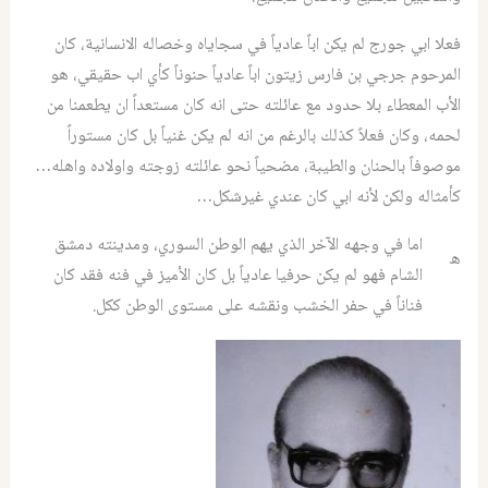
فعلا ابي جورج لم يكن اباً عادياً في سجاياه وخصاله الانسانية، كان
المرحوم جرجي بن فارس زيتون اباً عادياً حنوناً كأي اب حقيقي، هو
الأب المعطاء بلا حدود مع عائلته حتى انه كان مستعداً ان يطعمنا من
لحمه، وكان فعلاً كذلك بالرغم من انه لم يكن غنياً بل كان مستوراً
موصوفاً بالحنان والطيبة، مضحياً نحو عائلته زوجته واولاده واهله…
كأمثاله ولكن لأنه ابي كان عندي غيرشكل…
اما في وجهه الآخر الذي يهم الوطن السوري، ومدينته دمشق
ه
الشام فهو لم يكن حرفيا عادياً بل كان الأميز في فنه فقد كان
فناناً في حفر الخشب ونقشه على مستوى الوطن ككل.