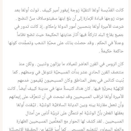
كانت القدِّيسة أولغا التقيَّة زوجة إيغور أمير كييف . تولت أولغا بعد
موت زوجها قيادة الإمارة إلى أن بلغ ابنها سفيتوسلاف سنَّ النضج .
شرعت الأميرة أولغا بتحسين أمور الدولة بإحكامٍ . إذ كانت تدور في
جميع بقاع البلد تاركةً فيها آثارَ عنايتها الحكيمة حيث تضع نظاماً
وعدلاً في الحكم . وقد حصلت بذلك على محبَّةِ الشعب وتمجَّدت كونها
حاكمة حكيمةٌ .
كان الروس في القرن العاشر للميلاد ما يزالون وثنيين . ولكن منذ
منتصف القرن الحادي عشر بدأت المسيحيَّة تتوغل في وسطهم . كما
بُنيت كنائس في بعض المناطق وكان المسيحيون يُقيمون خدمهم
الإلهيَّة بحريَّةٍ فيها . كان هناك كنيسةٌ منها في مدينة كييف أيضاً . كانت
الأميرة أولغا تراقب المسيحيين وقد نجحت في أن تتعرَّف على إيمانهم
وأن تعمل مقارنة بينه وبين الديانة السلافيَّة الوثنيَّة . تيَّقنت أولغا
بعقلها الفطن بأنَّ الوثنيَّة لم تتمكَّن على تربيَّة أناسٍ من أمثال
المسيحيين . لقد كشف لها الحوار مع المعلِّمين المسيحيين الطهارة
والعلو السماوي للتعليم المسيحي . كما أُسِرَ قلبُها من الحقيقة الإنجيليَّة