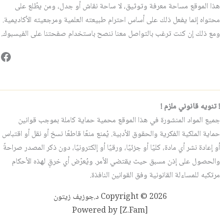
هذا الموقع مساحة معرفة وتوثيق، لا ساحة نقاش أو جدل، ومن يطّلع على
محتواه إنما يفعل ذلك على أساس احترام طبيعته العلمية ومرجعيته الأكاديمية.
ومع ذلك إن كنت ترغب بالتواصل معنا ننصح باستخدام صفحتنا على الفيسبوك.
فيس
! تنويه قانوني ملزم !
جميع المواد المنشورة في هذا الموقع محمية حماية كاملة بموجب قوانين
حماية الملكية الفكرية والحقوق الأدبية. يُمنع منعًا قاطعًا نسخ أو نقل أو اقتباس
أو إعادة نشر أي مادة، كليًا أو جزئيًا، ورقيًا أو إلكترونيًا، دون ذكر المصدر صراحةً
والحصول على إذن مسبق حيث يقتضي الأمر. ويُعرّض أي خرقٍ لهذه الأحكام
مرتكبه للمساءلة القانونية وفق القوانين النافذة.
Copyright © 2026 د.جوزيف زيتون
Powered by [Z.Fam]