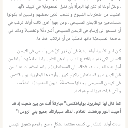
. ولكنَّ أولغا لم تكن لها الجرأة بأن تقبل المعموديَّة في كييف لأنَّها
خشيت من اضطرابات الشيوخ والشعب الّذين بصفتهم وثنيين لم يكونوا
متسامحين مع الإيمان المسيحي . ومن جهةٍ أخرى كانت أولغا ترغب في
أن تستمع إلى إرشادٍ في الإيمان المسيحي أكثر دقَّةً وتفصيلاً وذلك في
عاصمة المسيحيَّة ذاتها تحسُّباً من أن ترتكب خطأ ما.
كان لدى الأميرة أولغا رغبةٌ في أن ترى كلِّ شيءٍ أسمى في الإيمان
الأسمى لكي تقبله باقتناع القلب والذهن التام . ولذلك اتجَّهت أولغا من
أجل هذه الغاية سنة 955م إلى القسطنطينيَّة. ولقد استُقبلت هناك من
قبل الإمبراطور قسطنطين بإكرامٍ كبيرٍ . وأرشدها البطريرك بوليافكتس
في الإيمان المسيحي وجعلها مستحقَّةً لقبول المعموديَّة المقدَّسة
والّتي قبلت فيها اسم هيلانة.
كما قال لها البطريرك بوليافكتس:” مباركةٌ أنت من بين شعبك إذ قد
أحببت النور ورفضت الظلام . لذلك سيباركك جميع بني الروس !”
عادت أولغا التقيَّة إلى كييف مقتنعة بشكلٍ راسخ وقويم بتفوق الإيمان