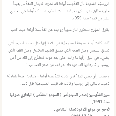
الروسيَّة القديمة بأنَّ القدِّيسة أولغا قد نشرت الإيمان المقدَّس بعيداً
خارج نطاق مدينة كييف . لقد ماتت القدِّيسة الملكة أولغا في الحادي
عشر من تموز سنة 955م.
يقول المؤرخ نسطور البار منهياً روايته عن القدِّيسة أولغا حيث كتب
“لقد كانت أولغا سابقةً للمسيحيَّة في بلادنا إنها مثل نجمة الصبح الّتي
تسبق الشمس ومثل الفجر الّذي يسبق الضوء المكتمل ومثل القمر الّذي
يضيء في الليل . إنَّها ما زالت حتَّى بعد موت تتضرَّع إلى الله من أجل
روسيا وأمَّا رفاتها الطاهرة فلا تتوقف عن صنع العجائب .”
وحسب رأي بعض المؤرِّخين كانت القدِّيسة أولغا – هيلانة أميرةً بلغاريَّة
ذهبت بالتالي إلى روسيا وكانت قد قبلت المسيحيَّة قبل ذلك .
سير القدِّيسين إصدار السينودُس ( المجمع المقدَّس ) البلغاري صوفيا
سنة 1991.
تُرجم من موقع الأرثوذكسيَّة البلغاري .