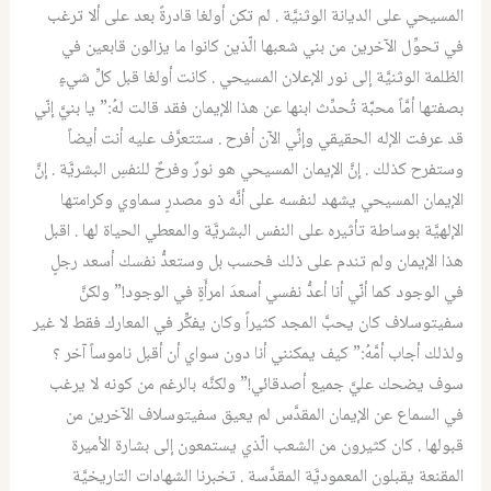
المسيحي على الديانة الوثنيَّة . لم تكن أولغا قادرةً بعد على ألا ترغب
في تحوِّل الآخرين من بني شعبها الّذين كانوا ما يزالون قابعين في
الظلمة الوثنيَّة إلى نور الإعلان المسيحي . كانت أولغا قبل كلِّ شيءٍ
بصفتها أمَّاً محبَّة تُحدِّث ابنها عن هذا الإيمان فقد قالت لهُ:” يا بنيَّ إنّي
قد عرفت الإله الحقيقي وإنِّي الآن أفرح . ستتعرَّف عليه أنت أيضاً
وستفرح كذلك . إنَّ الإيمان المسيحي هو نورٌ وفرحٌ للنفسِ البشريَّة . إنَّ
الإيمان المسيحي يشهد لنفسه على أنَّه ذو مصدرٍ سماوي وكرامتها
الإلهيَّة بوساطة تأثيره على النفس البشريَّة والمعطي الحياة لها . اقبل
هذا الإيمان ولم تندم على ذلك فحسب بل وستعدُّ نفسك أسعد رجلٍ
في الوجود كما أنّي أنا أعدُّ نفسي أسعدَ امرأَةٍ في الوجود!” ولكنَّ
سفيتوسلاف كان يحبَّ المجد كثيراً وكان يفكِّر في المعارك فقط لا غير
ولذلك أجاب أمَّهُ:” كيف يمكنني أنا دون سواي أن أقبل ناموساً آخر ؟
سوف يضحك عليَّ جميع أصدقائي!” ولكنَّه بالرغم من كونه لا يرغب
في السماع عن الإيمان المقدَّس لم يعيق سفيتوسلاف الآخرين من
قبولها . كان كثيرون من الشعب الّذي يستمعون إلى بشارة الأميرة
المقنعة يقبلون المعموديَّة المقدَّسة . تخبرنا الشهادات التاريخيَّة