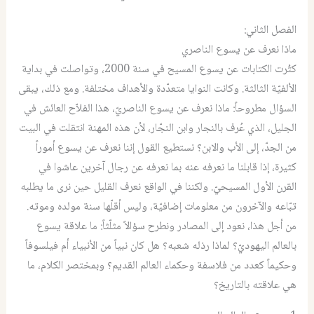
الفصل الثاني:
ماذا نعرف عن يسوع الناصري
كثُرت الكتابات عن يسوع المسيح في سنة 2000، وتواصلت في بداية
الألفيّة الثالثة. وكانت النوايا متعدّدة والأهداف مختلفة. ومع ذلك، يبقى
السؤال مطروحاً: ماذا نعرف عن يسوع الناصريّ، هذا الفلاّح العائش في
الجليل، الذي عُرف بالنجار وابن النجّار، لأن هذه المهنة انتقلت في البيت
من الجدّ، إلى الأب والابن؟ نستطيع القول إننا نعرف عن يسوع أموراً
كثيرة، إذا قابلنا ما نعرفه عنه بما نعرفه عن رجال آخرين عاشوا في
القرن الأول المسيحيّ. ولكننا في الواقع نعرف القليل حين نرى ما يطلبه
تبّاعه والآخرون من معلومات إضافيّة، وليس أقلّها سنة مولده وموته.
من أجل هذا، نعود إلى المصادر ونطرح سؤالاً مثلّثاً: ما علاقة يسوع
بالعالم اليهوديّ؟ لماذا رذله شعبه؟ هل كان نبياً من الأنبياء أم فيلسوفاً
وحكيماً كعدد من فلاسفة وحكماء العالم القديم؟ وبمختصر الكلام، ما
هي علاقته بالتاريخ؟