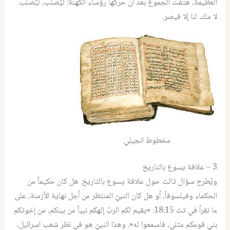
العظيمة، هتفت الجموع بعد أن حرّكها رؤساء الكهنة: ليُصلب، ليُصلب.
لا ملك لنا إلا قيصر.
مخطوط انجيلي
3 – علاقة يسوع بالتاريخ
ويُطرح سؤال ثالث حول علاقة يسوع بالتاريخ. هل كان حكيماً من
الحكماء وفيلسوفاً، أو هل كان النبيّ المنتظر من أجل نهاية الأزمنة، على
ما نقرأ في تث 18:15: »يقيم لكم الربّ إلهكم نبياً من بينكم، من إخوتكم
بني قومكم مثلي، فاسمعوا له«. وهذا النبيّ هو في نظر شعب اسرائيل،