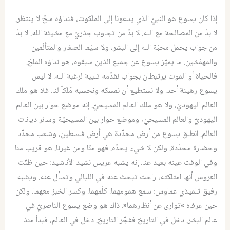
إذا كان يسوع هو النبيّ الذي يدعونا إلى الملكوت، فنداؤه ملحّ لا ينتظر.
لا بدّ من المصالحة مع الله. لا بدّ من تجاوب جذريّ مع مشيئة الله. لا بدّ
من جواب يحمل محبّة الله إلى البشر، ولا سيّما الصغار والمتألّمين
والمهمّشين. ما يميّز يسوع عن جميع الذين سبقوه، هو نداؤه الملحّ.
فالحياة أو الموت يرتبطان بجواب نقدّمه تلبية لرغبة الله. لا ليس
يسوع رهينة أحد. ولا نستطيع أن نمسكه ونحسبه مُلكاً لنا. فلا هو ملك
العالم اليهوديّ، ولا هو ملك العالم المسيحيّ. إنه موضع حوار بين العالم
اليهوديّ والعالم المسيحيّ، وموضع حوار بين المسيحيّة وسائر ديانات
العالم. انطلق يسوع من أرض محدّدة هي أرض فلسطين، وشعب محدّد
وحضارة محدّدة. ولكن لا شيء يحدّه. فهو منّا ومن غيرنا. هو قريب منا
وفي الوقت عينه بعيد عنا. إنه يشبه عريس نشيد الأناشيد: حين ظنّت
العروس أنها امتلكته، راحت تبحث عنه في الليالي وتسأل عنه. ويشبه
رفيق تلميذي عماوس: سمع همومهما. كلّمهما. وكسر الخبز معهما. ولكن
حين عرفاه »توارى عن أنظارهما«. ذاك هو وضع يسوع الناصريّ في
عالم البشر. دخل في التاريخ ففجّر التاريخ. دخل في العالم، فبدأ منذ