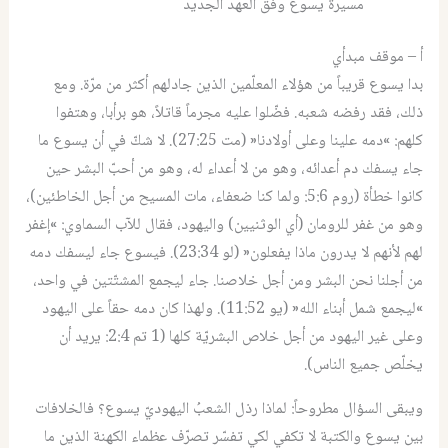
مسيرة يسوع وفق العهد الجديد
أ – موقف مبدأي
بدا يسوع قريباً من هؤلاء المعلّمين الذين جادلهم أكثر من مرّة. ومع
ذلك، فقد رفضه شعبه. فضّلوا عليه مجرماً قاتلاً، هو برأبا، وهتفوا
كلهم: »دمه علينا وعلى أولادنا« (مت 27:25). لا شكّ في أن يسوع ما
جاء يسفك دم أعدائه، وهو من لا أعداء له، وهو من أحبّ البشر حين
كانوا خطأة (روم 5:6: ولما كنا ضعفاء، مات المسيح من أجل الخاطئين)،
وهو من غفر للرومان (أي الوثنيين) واليهود، فقال للآب السماوي: »إغفر
لهم لأنهم لا يدرون ماذا يفعلون« (لو 23:34). فيسوع جاء ليسفك دمه
من أجلنا نحن البشر ومن أجل خلاصنا. جاء ليجمع المشتّتين في واحد،
»ليجمع شمل أبناء الله« (يو 11:52). ولهذا كان دمه حقاً على اليهود
وعلى غير اليهود من أجل خلاص البشريّة كلها (1 تم 2:4: يريد أن
يخلّص جميع الناس).
ويبقى السؤال مطروحاً: لماذا رذل الشعبُ اليهوديّ يسوع؟ فالخلافات
بين يسوع والكتبة لا تكفي لكي تفسّر تصرّف عظماء الكهنة الذين ما