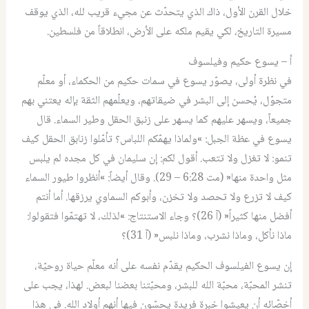
خلال القرن الأول، ذاك الذي يتحدّث عن مجيء قريب لله، الذي يوقف
مسيرة التاريخ، لكي يقيم ملكه على الأرض، انطلاقاً من فلسطين.
أ – يسوع حكيم وفيلسوف
في نظرة أولى، يصوّر يسوع في سمات حكيم من الحكماء، أو معلّم
متجوّل، يُحسن إلى البشر في ضيقاتهم، ويعلّمهم الثقة بإله يعتني بهم
جميعاً، ويسهر عليهم كما يسهر على زنبق الحقل وطير السماء. قال
يسوع في عظة الجبل: »ولماذا يهمّكم اللباس؟ تأمّلوا زنابق الحقل كيف
تنمو: لا تغزل ولا تتعب. أقول لكم: إن سليمان في كل مجده لم يلبس
مثل واحدة منها« (مت 6:28 – 29). وقال أيضاً: »أنظروا طيور السماء
كيف لا تزرع ولا تحصد ولا تخزن، وأبوكم السماوي يرزقها. أما أنتم
أفضل منها كثيراً« (آ 26)؟ وجاء الاستنتاج: »لذلك، لا تهتمّوا فتقولوا:
ماذا نأكل، وماذا نشرب، وماذا نلبس« (آ 31)؟
إن يسوع الفيلسوف الحكيم يقدّم نفسه على أنه معلّم حياة روحيّة،
تنشر المحبّة، محبّة الله للبشر، ومحبّتنا بعضنا لبعض. لهذا، يجب على
أخصّائه أن يعيشوا خبرة فريدة يحسّون فيها أنهم أولاد الله. في هذا