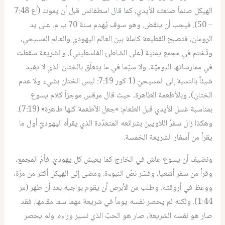
الهيكل صنماً صنعته الأيدي، كما قال اسطفانس قبل أن يموت (أع 7:48
– 50). فيجب أن ينقض. وهو سوف يُهدم سنة 70 ب م، على يد
الرومان، فتصبح القطيعة كاملة بين العالم اليهودي والعالم المسيحي،
وتُختم في مجمع يمنية (على الشاطئ الفلسطيني). والشريعة سقطت
في ممارساتها اليوميّة، ولا سيّما في ما يتعلّق بالختان الذي لا يفيد
شيئاً بالنسبة إلى المسيحيّ (1 كور 7:19: ليس الختان بشيء ولا عدم
الختان)، وبالأطعمة الطاهرة، حيث قال مرقس موجزاً كلام يسوع
بمناسبة غسل الأيدي قبل الطعام: »جعل الأطعمة كلها طاهرة« (7:19).
وهكذا زال سفرُ اللاويين بشرائعه المتعدّدة الذي يقرأه اليهوديّ أول ما
يقرأ من أسفار الشريعة الخمسة.
ونضيف أن يسوع عاش في الخارج كما يعيش كل يهوديّ. فأمّ المجمع،
وقرأ من سفر أشعيا، وفسّر نصّ النبوءة. ومضى إلى الهيكل أكثر من مرّة،
ووعظ في أروقته. وطلب من الأبرص أن يقوم بواجبه بعد أن طهر (مر
1:44). ولكنه لم يحصر نفسه يوماً في شريعة مهما سما مقامها. فقد
صار هو نفسه الشريعة، صار هو الحبّ الذي نسير وراءه. ولم يحصر