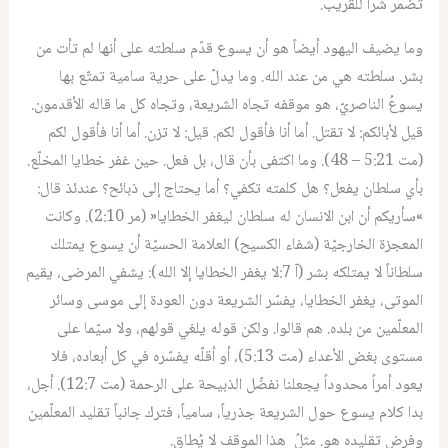
تضمر شراً للقريب.
وما يضيف اليهود أيضاً هو أن يسوع قدّم سلطته على أنها لم تأت من
بشر. سلطته هي من عند الله. وما يدلّ على حرية سامية تمتّع بها
يسوعُ الناصريّ، هو موقفه تجاه الشريعة، وتجاه كل ما قاله الأقدمون.
قيل لأبائكم: لا تقتل. أما أنا فأقول لكم. قيل: لا تزن. أما أنا فأقول لكم
(مت 5:21 – 48). وما اكتفى بأن قال، بل فعل. حين غفر خطايا المخلّع.
بأي سلطان يفعل؟ هل كلمته تكفي؟ أما يحتاج إلى ذبائح؟ عندئذ قال:
»سأريكم أن ابن الانسان له سلطان ليغفر الخطايا« (مر 2:10). وكانت
المعجزة الخارجيّة (شفاء الكسيح) العلامة الحسيّة أن يسوع يمتلك
سلطاناً لا يمتلكه بشر (آ 7:لا يغفر الخطايا إلا الله): يشفي المرضى، يقيم
الموتى، يغفر الخطايا، يفسّر الشريعة دون العودة إلى موسى وسائر
المعلّمين من بلده. هم قالوا. ولكن قوله يلغي قولهم، ولا سيّما على
مستوى بغض الأعداء (مت 5:13)، أو أقلّه يفسّره في كل أبعاده، فلا
يعود أمراً محدوداً يجعلنا نفضّل الذبيحة على الرحمة (مت 12:7). أجل،
بدا كلام يسوع حول الشريعة جذرياً، سامياً، فترك جانباً تقليد المعلّمين
وفرض تقليده هو. مثلُ هذا الموقف لا يُطاق.