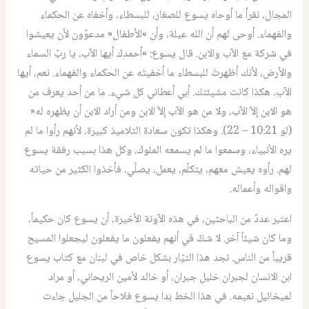
المجال، نقرأ ما أوحاه يسوع للصغار، للبسطاء، وأخفاه عن الحكماء
والفهماء. أوحى لهم أن الله عيلة، وأن »الأطفال« مدعوّون لأن يعيشوا
في شركة مع الآب والابن. قال يسوع: »أحمدك أيها الآب، يا ربّ السماء
والأرض، لأنك أظهرتَ للبسطاء ما أخفيتَه عن الحكماء والفهماء. نعم، أيها
الآب، هكذا كانت مشيئتك. أبي أعطاني كل شيء. ما من أحد يعرف من
هو الابن إلاّ الآب، ولا من هو الآب إلاّ الابن ومن أراد الابن أن يظهره له«
(لو 10:21 – 22). وهكذا تكون سعادة التلاميذ كبيرة، لأنهم رأوا ما لم
يره الأنبياء، وسمعوا ما لم يسمعه الملوك، وكل هذا بسبب رفقة يسوع
لهم. رأوه يعيش معهم، يتكلّم، يعمل، يصلّي، فأخذوا الكثير من حياته
واقواله وأعماله.
اعتبر عددٌ من الباحثين، في هذه الآونة الأخيرة، أن يسوع كان حكيماً،
وما كان شيئاً آخر. لا شكّ في أنهم يفعلون ما يفعلون ليجعلوا المسيح
قريباً من الناس. نجد هذا التيّار بشكل خاص في لبنان مع كتاب يسوع
ابن الانسان لجبران خليل جبران، أو خالد لأمين الريحاني، أو مراد
لميخائيل نعيمه. في هذا الخط بدا يسوع فلاحاً من الجليل جاءت