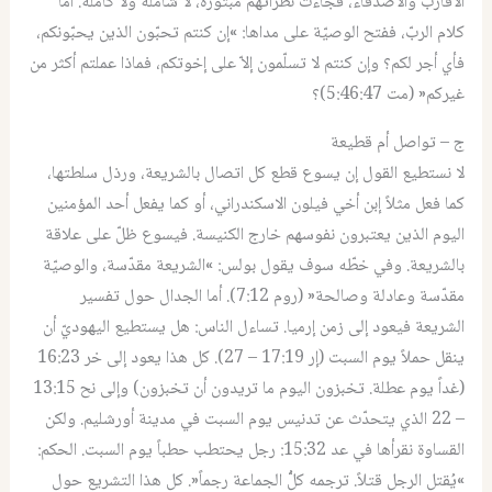
الأقارب والأصدقاء، فجاءت نظراتهم مبتورة، لا شاملة ولا كاملة. أما
كلام الربّ، ففتح الوصيّة على مداها: »إن كنتم تحبّون الذين يحبّونكم،
فأي أجر لكم؟ وإن كنتم لا تسلّمون إلاّ على إخوتكم، فماذا عملتم أكثر من
غيركم« (مت 5:46:47)؟
ج – تواصل أم قطيعة
لا نستطيع القول إن يسوع قطع كل اتصال بالشريعة، ورذل سلطتها،
كما فعل مثلاً إبن أخي فيلون الاسكندراني، أو كما يفعل أحد المؤمنين
اليوم الذين يعتبرون نفوسهم خارج الكنيسة. فيسوع ظلّ على علاقة
بالشريعة. وفي خطّه سوف يقول بولس: »الشريعة مقدّسة، والوصيّة
مقدّسة وعادلة وصالحة« (روم 7:12). أما الجدال حول تفسير
الشريعة فيعود إلى زمن إرميا. تساءل الناس: هل يستطيع اليهوديّ أن
ينقل حملاً يوم السبت (إر 17:19 – 27). كل هذا يعود إلى خر 16:23
(غداً يوم عطلة. تخبزون اليوم ما تريدون أن تخبزون) وإلى نح 13:15
– 22 الذي يتحدّث عن تدنيس يوم السبت في مدينة أورشليم. ولكن
القساوة نقرأها في عد 15:32: رجل يحتطب حطباً يوم السبت. الحكم:
»يُقتل الرجل قتلاً. ترجمه كلُّ الجماعة رجماً«. كل هذا التشريع حول