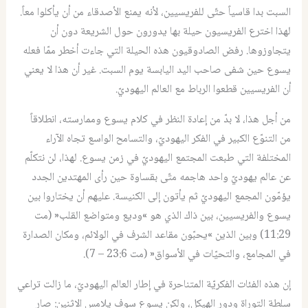
السبت بدا قاسياً حتّى للفريسيين، لأنه يمنع الأصدقاء من أن يأكلوا معاً.
لهذا اخترع الفريسيون حيلة بها يدورون حول الشريعة دون أن
يتجاوزوها. رفض الصادوقيون هذه الحيلة التي جاءت أخطر ممّا فعله
يسوع حين شفى صاحب اليد اليابسة يوم السبت. غير أن هذا لا يعني
أن الفريسيين قطعوا الرباط مع العالم اليهوديّ.
من أجل هذا، لا بدّ من إعادة النظر في كلام يسوع وممارسته، انطلاقاً
من التنوّع الكبير في الفكر اليهوديّ، والتسامح الواسع تجاه الآراء
المختلفة التي طبعت المجتمع اليهوديّ في زمن يسوع. لهذا، لن نتكلّم
عن عالم يهوديّ واحد هاجمه متّى بقساوة حين رأى المهتدين الجدد
يؤمّون المجمع اليهوديّ ثم يأتون إلى الكنيسة. عليهم أن يختاروا بين
يسوع والفريسيين، بين ذاك الذي هو »وديع ومتواضع القلب« (مت
11:29) وبين الذين »يحبّون مقاعد الشرف في الولائم، ومكان الصدارة
في المجامع، والتحيّات في الأسواق« (مت 23:6 – 7).
إن هذه الفئات الفكريّة المتناحرة في إطار العالم اليهوديّ، ما زالت تراعي
سلطة التوراة ودور الهيكل، ولكن يسوع سوف يلامس الاثنين: صار