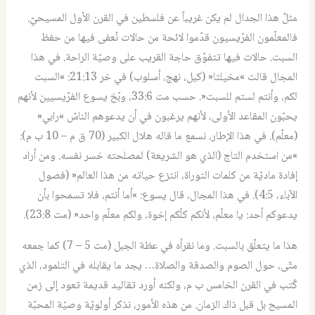
مثلُ هذا الجدال لم يكن غريباً عن فلسطين في القرن الأول المسيحيّ.
فالمعلّمون الفرّيسيون قدّموا لائحة من حالات نُعفى فيها من حفظ
السبت. حالات فيها تتفوّق حاجة القريب على وصيّة الراحة. في هذا
المجال قالت »مخيلتا« (كيل، نهج، أسلوب) في خر 21:13: »السبت
لكم، وأنتم لستم للسبت«. حسب مت 33:6، وبّخ يسوع الفرّيسيين لأنهم
يحبّون المقاعد الأولى، لأنهم يرغبون في أن يدعوهم الناسُ »رابي«
(معلّم). في هذا الإطار، نسمع ما قاله هلال الكبير (70 ق م – 10 ب م):
»من استخدم التاج (الذي هو الشريعة) لمصلحته خسر نفسه. ومن أراد
إفادة ماديّة من كلمات التوراة، انتزع حياته من هذا العالم« (فصول
الآباء، 4:5). في هذا المجال، قال يسوع: »أما أنتم، فلا تسمحوا بأن
يدعوكم أحد: يا معلّم، لأنكم كلّكم إخوة، ولكم معلّم واحد« (مت 23:8).
هذا ما يتعلّق بالسبت. وما نقرأه في عظة الجبل (مت 5 – 7) كما جمعه
متّى، حول الصوم والصدقة والصلاة… يجد ما يقابله في التلمود، الذي
كُتب في القرن الخامس ب م، ولكنه أورد تقاليد قديمة تعود إلى زمن
المسيح بل قبل ذاك الزمان. من هذه الأمور، نذكر أولويّة وصيّة المحبّة