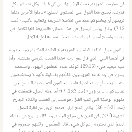
في ممارسة الشريعة. تحبّ الربّ إلهك من كل قلبك، وكل نفسك، وكل
قدرتك. يُصبح هذا القول على المستوى العمليّ: »عاملوا الآخرين مثلما
تريدون أن يعاملوكم. هذه هي خلاصة الشريعة وتعاليم الأنبياء« (مت
7:12). وقال بولس الرسول في هذا المجال: »الشريعة كلها تكتمل في
وصيّة واحدة: أحبب قريبك مثلما تحبّ نفسك« (غل 5:14).
والقول حول الطاعة الداخليّة للشريعة، لا الطاعة الشكليّة، يجد جذوره
في أشعيا النبي، الذي قال بفم الربّ: »هذا الشعب يكرمني بشفتيه، وأما
قلبه فبعيد منّي« (29:13). توقّف عنده المعلّمون اليهود، واستعمله
يسوع في جداله مع الفريسيين، فكلّمهم بقساوة، لأنهم لا يستخلصون
منه ما يجب أن يستخلصوا: »لماذا تخالفون أنتم وصيّة الله من أجل
تقاليدكم… يا مراؤون« (مت 15:3، 7)؟ أما عظة الجبل، فتعمّقت في
مفهوم الوصيّة التي تمنع القتل، فوصلت إلى الغضب والكلام الجارح
(مت 5:21 – 26)، والتي تمنع الزنى فتمنع الرجل من نظرة تحمل
الشهوة (آ 27)، لأن العين هي سراج الجسد. وما قاله يسوع عن معاملة
العدوّ الذي نحترمه رغم كل شيء، قاله المعلّمون، ولكنهم حصروه في