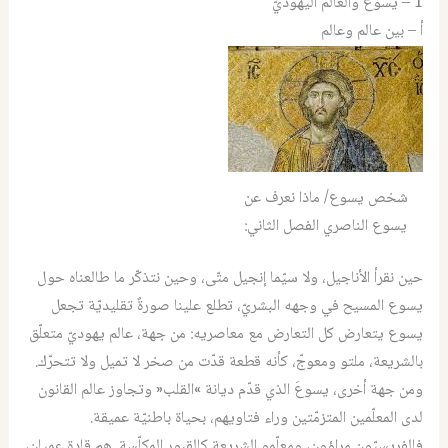
1 – يسوع والعالم اليهوديّ
أ – بين عالم وعالم
شخص يسوع/ ماذا نعرف عن
يسوع الناصري الفصل الثاني:
حين نقرأ الأناجيل، ولا سيّما إنجيل متّى، وحين نتذكّر ما طالعناه حول
يسوع المسيح في وجهه البشريّ، تطلع علينا صورةٌ تقليديّة تجعل
يسوع يتعارض كل التعارض مع معاصريه: من جهة، عالم يهوديّ متعلّق
بالشريعة، ملتو ومعوجّ، كأنه قطعة قدّت من صخر لا تميل ولا تتحرّك.
ومن جهة أخرى، يسوعَ الذي قدّم ديانة »القلب« وتجاوز عالم القانون
لدى المعلّمين المتزمّتين وراء فتاويهم، بحياة باطنيّة عميقة.
فالفريسيّون مراؤون، ومعلّمو الشريعة كالقبور المكلّسة. هم قادة عميان،