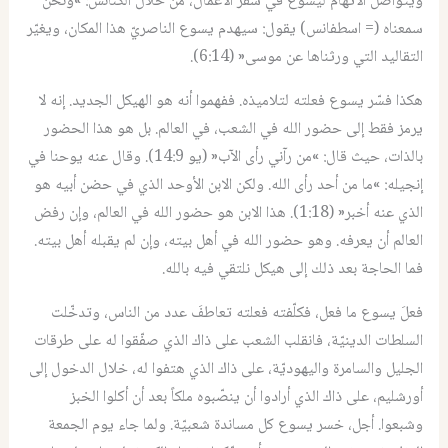
ويتواصل الاتّهام ليسوع في سفر الأعمال، من خلال الكنائس: »ونحن
سمعناه (= اسطفانس) يقول: سيهدم يسوع الناصريّ هذا المكان، ويغيّر
التقاليد التي ورثناها عن موسى« (6:14).
هكذا فسّر يسوع فعلته لتلاميذه. ففهموا أنه هو الهيكل الجديد. إنه لا
يرمز فقط إلى حضور الله في الشعب، في العالم. بل هو هذا الحضور
بالذات، حيث قال: »من رآني رأى الآب« (يو 14:9). وقال عنه يوحنا في
إنجيله: »ما من أحد رأى الله. ولكن الابن الأوحد الذي في حضن أبيه هو
الذي عنه أخبر« (1:18). هذا الابن هو حضور الله في العالم، وإن رفض
العالم أن يعرفه. وهو حضور الله في أهل بيته، وإن لم يقبله أهل بيته.
فما الحاجة بعد ذلك إلى هيكل نلتقي فيه بالله.
فعلَ يسوع ما فعل، فكلّفته فعلته تعاطفَ عدد من الناس، وتدخّلت
السلطات الدينيّة، فانقلب الشعب على ذاك الذي صفّقوا له على طرقات
الجليل والسامرة واليهوديّة، على ذاك الذي هتفوا له، خلال الدخول إلى
أورشليم، على ذاك الذي أرادوا أن ينصّبوه ملكاً بعد أن أكلوا الخبز
وشبعوا. أجل، خسر يسوع كل مساندة شعبيّة. ولما جاء يوم الجمعة