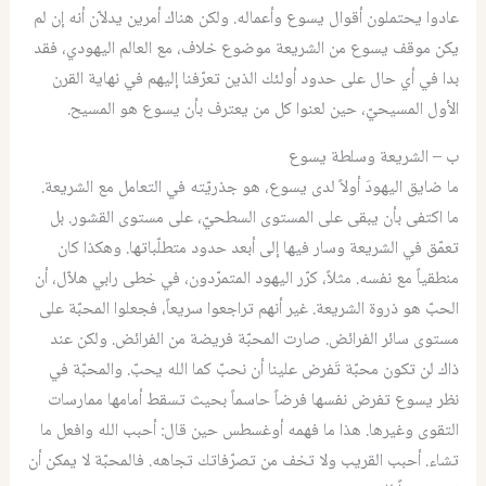
عادوا يحتملون أقوال يسوع وأعماله. ولكن هناك أمرين يدلاّن أنه إن لم
يكن موقف يسوع من الشريعة موضوع خلاف، مع العالم اليهودي، فقد
بدا في أي حال على حدود أولئك الذين تعرّفنا إليهم في نهاية القرن
الأول المسيحيّ، حين لعنوا كل من يعترف بأن يسوع هو المسيح.
ب – الشريعة وسلطة يسوع
ما ضايق اليهودَ أولاً لدى يسوع، هو جذريّته في التعامل مع الشريعة.
ما اكتفى بأن يبقى على المستوى السطحيّ، على مستوى القشور. بل
تعمّق في الشريعة وسار فيها إلى أبعد حدود متطلّباتها. وهكذا كان
منطقياً مع نفسه. مثلاً، كرّر اليهود المتمرّدون، في خطى رابي هلاّل، أن
الحبّ هو ذروة الشريعة. غير أنهم تراجعوا سريعاً، فجعلوا المحبّة على
مستوى سائر الفرائض. صارت المحبّة فريضة من الفرائض. ولكن عند
ذاك لن تكون محبّة تَفرض علينا أن نحبّ كما الله يحبّ. والمحبّة في
نظر يسوع تفرض نفسها فرضاً حاسماً بحيث تسقط أمامها ممارسات
التقوى وغيرها. هذا ما فهمه أوغسطس حين قال: أحبب الله وافعل ما
تشاء. أحبب القريب ولا تخف من تصرّفاتك تجاهه. فالمحبّة لا يمكن أن