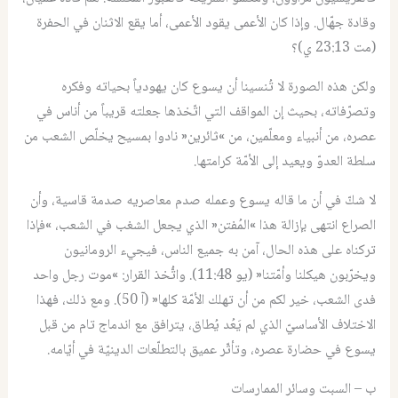
وقادة جهّال. وإذا كان الأعمى يقود الأعمى، أما يقع الاثنان في الحفرة
(مت 23:13 ي)؟
ولكن هذه الصورة لا تُنسينا أن يسوع كان يهودياً بحياته وفكره
وتصرّفاته، بحيث إن المواقف التي اتّخذها جعلته قريباً من أناس في
عصره، من أنبياء ومعلّمين، من »ثائرين« نادوا بمسيح يخلّص الشعب من
سلطة العدوّ ويعيد إلى الأمّة كرامتها.
لا شكّ في أن ما قاله يسوع وعمله صدم معاصريه صدمة قاسية، وأن
الصراع انتهى بإزالة هذا »المُفتن« الذي يجعل الشغب في الشعب، »فإذا
تركناه على هذه الحال، آمن به جميع الناس، فيجيء الرومانيون
ويخرّبون هيكلنا وأمّتنا« (يو 11:48). واتُّخذ القرار: »موت رجل واحد
فدى الشعب، خير لكم من أن تهلك الأمّة كلها« (آ 50). ومع ذلك، فهذا
الاختلاف الأساسيّ الذي لم يَعُد يُطاق، يترافق مع اندماج تام من قبل
يسوع في حضارة عصره، وتأثّر عميق بالتطلّعات الدينيّة في أيّامه.
ب – السبت وسائر الممارسات