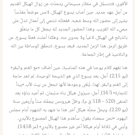
الأقوى، فتتسجّل في منظار مسيحاني يتحدّث عن زوال الهيكل القديم
من أجل عهد جديد. حين أصاب يسوع الهيكل، لامس موضعاً مقدّساً
يشير إلى حضور الله وسط شعبه. ففعلتُه تنتمي إلى أعمال تدلّ على
مجيء الله القريب. وهذا الحضور الجديد لله يجعل كل ما يتعلّق
بالذبائح في الهيكل، لاغياً ولا جدوى منه. وهكذا أعلنت فعلةُ يسوع، عن
طريق الرمز، هذا الزمنَ الجديد. فبعد يسوع، تتحقّق الوساطة بين الله
والتلاميذ في إطار الجماعة.
هنا نفهم كلام يوحنا في هذه المناسبة، حين أضاف: »مع الغنم والبقر«
(يو 2:15). أجل، بعد يسوع الذي هو الذبيحة الوحيدة، لم تعد حاجة
إلى الغنم والبقر. لهذا، يُلغى وجودها لأنها تجعل من بيت الآب »بيتاً
للتجارة« (آ 16). أجل، سيزول هيكل بناه سليمان، ثم أعيد بناؤه بعد
المنفى (520 – 518 ق م)، وظلّ هيرودس يجمّله ستاً وأربعين سنة
(يو 2:20)، ويحلّ محلّه هيكل آخر. هذا ما شهد به الشهود أمام مجلس
اليهود: »نحن سمعناه يقول: سأهدم هذا الهيكل المصنوع بالأيدي،
وأبني في ثلاثة أيام هيكلاً آخر غير مصنوع بالأيدي« (مر 14:58).