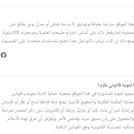
هذا الموقع مساحة معرفة وتوثيق، لا ساحة نقاش أو جدل، ومن يطّلع على
محتواه إنما يفعل ذلك على أساس احترام طبيعته العلمية ومرجعيته الأكاديمية.
ومع ذلك إن كنت ترغب بالتواصل معنا ننصح باستخدام صفحتنا على الفيسبوك.
فيس
! تنويه قانوني ملزم !
جميع المواد المنشورة في هذا الموقع محمية حماية كاملة بموجب قوانين
حماية الملكية الفكرية والحقوق الأدبية. يُمنع منعًا قاطعًا نسخ أو نقل أو اقتباس
أو إعادة نشر أي مادة، كليًا أو جزئيًا، ورقيًا أو إلكترونيًا، دون ذكر المصدر صراحةً
والحصول على إذن مسبق حيث يقتضي الأمر. ويُعرّض أي خرقٍ لهذه الأحكام
مرتكبه للمساءلة القانونية وفق القوانين النافذة.