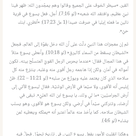
القبر، »سيطر الخوف على الجميع وقالوا وهم يمجّدون الله: ظهر فينا
نبيّ عظيم، وافتقد الله شعبه« (لو 7:16). أجل، فعل يسوع في قرية
نائين ما فعله إيليا في صرفت صيدا (1 مل 17:23): »أنظري، ابنك
حيّ«.
ثم إن معجزات هذا النبيّ دلّت على أن الله دخل بقوّة إلى العالم، فجعل
»الشيطان يسقط من السماء كالبرق« (لو 10:18). وأعطى يسوع مثلاً
في هذا المجال فقال: »عندما يحرس الرجل القويّ المتسلّح بيته، تكون
أمواله في أمان. ولكن إذا هاجمه رجل أقوى منه وغلبه، ينتزع منه كل
سلاحه الذي كان يعتمد عليه ويوزّع من سلبه« (لو 11:21 – 22). ظنّ
إبليس أنه الأقوى، ولا سيّما في الأرض الوثنيّة، فقال ليسوع الآتي إلى
أرض الجراسيّين: »ما لي ولك، يا يسوع ابن الله العليّ«. تبقى في
أرضك، وتتركني سيّداً في أرضي. ولكن يسوع هو الأقوى، وهو يسلب
الشيطان سلاحه، كما يأخذ منه عالماً اعتبر أنه »يملكه ويعطيه لمن
يشاء« (لو 4:6).
وهكذا انقلبت الأمور بفعل يسوع النبيّ، في تاريخ تحوّل فحلّ فيه