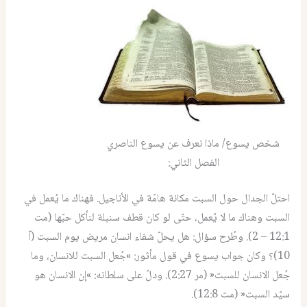
شخص يسوع/ ماذا نعرف عن يسوع الناصري
الفصل الثاني:
احتلّ الجدال حول السبت مكانة هامّة في الأناجيل. فهناك ما يُعمل في
السبت وهناك ما لا يُعمل، حتّى لو كان قطف سنبلة لنأكل حبّها (مت
12:1 – 2). وطُرح سؤال: هل يحلّ شفاء انسان مريض يوم السبت (آ
10)؟ وكان جواب يسوع في قول مأثور: »جُعل السبت للانسان، وما
جُعل الانسان للسبت« (مر 2:27). ودلّ على سلطانه: »إن الانسان هو
سيّد السبت« (مت 12:8).