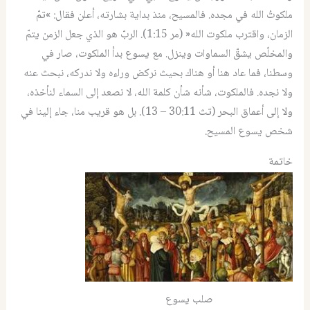
ملكوتُ الله في مجده. فالمسيح، منذ بداية بشارته، أعلن فقال: »تمّ
الزمان، واقترب ملكوت الله« (مر 1:15). الربّ هو الذي جعل الزمن يتمّ
والمخلّص يشقّ السماوات وينزل. مع يسوع بدأ الملكوت، صار في
وسطنا، فما عاد هنا أو هناك بحيث نركض وراءه ولا ندركه، نبحث عنه
ولا نجده. فالملكوت، شأنه شأن كلمة الله، لا نصعد إلى السماء لنأخذه،
ولا إلى أعماق البحر (تث 30:11 – 13). بل هو قريب منا، جاء إلينا في
شخص يسوع المسيح.
خاتمة
صلب يسوع