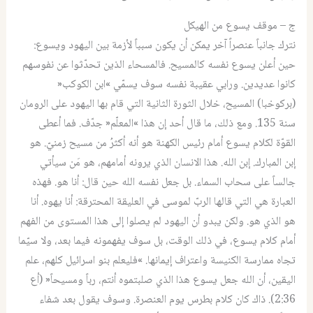
ج – موقف يسوع من الهيكل
نترك جانباً عنصراً آخر يمكن أن يكون سبباً لأزمة بين اليهود ويسوع:
حين أعلن يسوع نفسه كالمسيح. فالمسحاء الذين تحدّثوا عن نفوسهم
كانوا عديدين. ورابي عقيبة نفسه سوف يسمّي »ابن الكوكب«
(بركوخبا) المسيح، خلال الثورة الثانية التي قام بها اليهود على الرومان
سنة 135. ومع ذلك، ما قال أحد إن هذا »المعلّم« جدّف. فما أعطى
القوّة لكلام يسوع أمام رئيس الكهنة هو أنه أكثرُ من مسيح زمنيّ. هو
إبن المبارك. إبن الله. هذا الانسان الذي يرونه أمامهم، هو مَن سيأتي
جالساً على سحاب السماء. بل جعل نفسه الله حين قال: أنا هو. فهذه
العبارة هي التي قالها الربّ لموسى في العليقة المحترقة: أنا يهوه. أنا
هو الذي هو. ولكن يبدو أن اليهود لم يصلوا إلى هذا المستوى من الفهم
أمام كلام يسوع، في ذلك الوقت، بل سوف يفهمونه فيما بعد، ولا سيّما
تجاه ممارسة الكنيسة واعتراف إيمانها. »فليعلم بنو اسرائيل كلهم، علم
اليقين، أن الله جعل يسوع هذا الذي صلبتموه أنتم، رباً ومسيحاً« (أع
2:36). ذاك كان كلام بطرس يوم العنصرة. وسوف يقول بعد شفاء