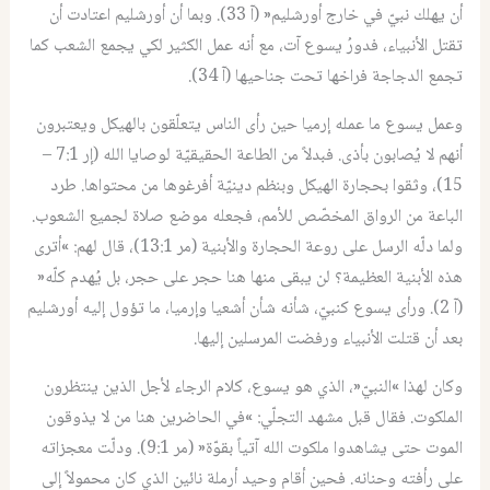
أن يهلك نبيّ في خارج أورشليم« (آ 33). وبما أن أورشليم اعتادت أن
تقتل الأنبياء، فدورُ يسوع آت، مع أنه عمل الكثير لكي يجمع الشعب كما
تجمع الدجاجة فراخها تحت جناحيها (آ 34).
وعمل يسوع ما عمله إرميا حين رأى الناس يتعلّقون بالهيكل ويعتبرون
أنهم لا يُصابون بأذى. فبدلاً من الطاعة الحقيقيّة لوصايا الله (إر 7:1 –
15)، وثقوا بحجارة الهيكل وبنظم دينيّة أفرغوها من محتواها. طرد
الباعة من الرواق المخصّص للأمم، فجعله موضع صلاة لجميع الشعوب.
ولما دلّه الرسل على روعة الحجارة والأبنية (مر 13:1)، قال لهم: »أترى
هذه الأبنية العظيمة؟ لن يبقى منها هنا حجر على حجر، بل يُهدم كلّه«
(آ 2). ورأى يسوع كنبيّ، شأنه شأن أشعيا وإرميا، ما تؤول إليه أورشليم
بعد أن قتلت الأنبياء ورفضت المرسلين إليها.
وكان لهذا »النبيّ«، الذي هو يسوع، كلام الرجاء لأجل الذين ينتظرون
الملكوت. فقال قبل مشهد التجلّي: »في الحاضرين هنا من لا يذوقون
الموت حتى يشاهدوا ملكوت الله آتياً بقوّة« (مر 9:1). ودلّت معجزاته
على رأفته وحنانه. فحين أقام وحيد أرملة نائين الذي كان محمولاً إلى