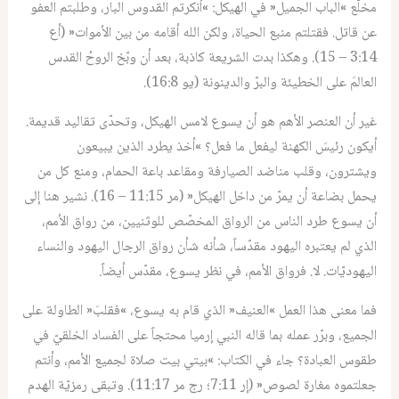
مخلّع »الباب الجميل« في الهيكل: »أنكرتم القدوس البار، وطلبتم العفو
عن قاتل. فقتلتم منبع الحياة، ولكن الله أقامه من بين الأموات« (أع
3:14 – 15). وهكذا بدت الشريعة كاذبة، بعد أن وبّخ الروحُ القدس
العالمَ على الخطيئة والبرّ والدينونة (يو 16:8).
غير أن العنصر الأهم هو أن يسوع لامس الهيكل، وتحدّى تقاليد قديمة.
أيكون رئيسَ الكهنة ليفعل ما فعل؟ »أخذ يطرد الذين يبيعون
ويشترون، وقلب مناضد الصيارفة ومقاعد باعة الحمام، ومنع كل من
يحمل بضاعة أن يمرّ من داخل الهيكل« (مر 11:15 – 16). نشير هنا إلى
أن يسوع طرد الناس من الرواق المخصّص للوثنيين، من رواق الأمم،
الذي لم يعتبره اليهود مقدّساً، شأنه شأن رواق الرجال اليهود والنساء
اليهوديّات. لا. فرواق الأمم، في نظر يسوع، مقدّس أيضاً.
فما معنى هذا العمل »العنيف« الذي قام به يسوع، »فقلبَ« الطاولة على
الجميع، وبرّر عمله بما قاله النبي إرميا محتجاً على الفساد الخلقيّ في
طقوس العبادة؟ جاء في الكتاب: »بيتي بيت صلاة لجميع الأمم، وأنتم
جعلتموه مغارة لصوص« (إر 7:11؛ رج مر 11:17). وتبقى رمزيّة الهدم