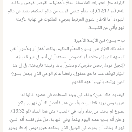
كرازته مثل اعتبارات الفلاسفة. مثلاً: »أعطوا ما لقيصر لقيصر، وما لله
لله«. (مر 12:17). إنه معلّم شعبي قريب من عالم الحكمة، بعيد عن عالم
النبوءة. أما الاطار النبويّ المرتبط بمجيء الملكوت في نهاية الأزمنة،
فهو يأتي من الكنيسة.
ب – يسوع نبيّ الأزمنة الأخيرة
شدّد ذاك التيّار على يسوع المعلّم الحكيم، ولكنه أغفل أو بالأحرى ألغى
الوجهة النبويّة، متلاعباً بالنصوص، مستنداً إلى أناجيل غير قانونيّة
(إنجيل توما، إنجيل بطرس)، ومعتبراً إياها وثيقة تاريخيّة. بل إن هذا
التيّار توقّف عند ما هو معقول، رافضاً عالم الوحي الذي يجعل يسوع
النبيّ يرتبط بأنبياء العهد القديم.
كيف بدا ذاك النبيّ؟ وقف في وجه السلطات في عصره. قالوا له:
هيرودوس يريد قتلك. إنصرفْ من هنا. فأفضل لك أن تهرب. ولكن
يسوع لم يخف من إبداء رأيه في »ثعلب« مثل هذا الملك (لو 13:32).
وأعلن أنه يتابع عمله اليوم وغداً. وفي النهاية، دلّ على نفسه أنه النبيّ.
فهو لا يخاف أن يموت في الجليل الذي يحكمه هيرودوس. إذ »لا يجوز