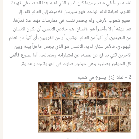
نفسه يوماً في شعب، مهما كان الدور الذي لعبه هذا الشعب في تهيئة
القلوب لعبادة الاله الواحد. فهو سيرسل تلاميذه إلى العالم كله، إلى
جميع شعوب الأرض. ولم يحصر نفسه في ممارسات مهما علا قدرُها.
فما يهمّه أولاً وأخيراً هو الانسان. هو خلاص الانسان. أن يكون الانسان
من البعيدين، أي آتياً من العالم الوثني، أو من القريبين، أي آتياً من العالم
اليهوديّ، فالأمر سيّان لديه. الانسان هو الذي يجعل حاجزاً بينه وبين
الآخرين لكي يدافع عن نفسه، عن امتيازاته ومصالحه. أما يسوع فألغى
كل الحواجز بصليبه وهي حواجز صارت في النهاية جدار عداوة.
2 – لماذا رُذل يسوع في شعبه