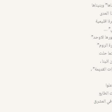
ا” وبنيناها
ا المدى
ة اقليمية
ي” …
رها الاوحد”
ة الروم”
ثما حلت
ثينا ،
 القديمة” ،
لوا
ت الطابع
م في المشرق