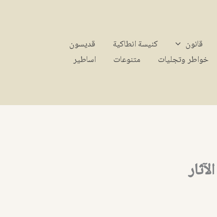
قانون
كنيسة انطاكية
قديسون
خواطر وتجليات
متنوعات
اساطير