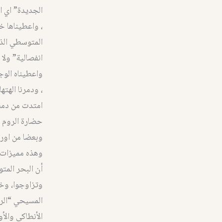
الجديدة” اي ا
، واعطيناها خ
المتوسطي الذي
انفصالية” ول
واعطيناه الوج
، ودمرنا الهت
امتدت من دمشق
حضارة الروم ،
وبعضا من اورش
وهذه مميزات 
أن البحر المت
وتزاوجوا، وخلق
المسيحي “الروم
الأنطاكي والأ