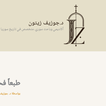
خطي
لى
لمحتوى
د.جوزيف زيتون
أكاديمي وباحث سوري، متخصص في تاريخ سوريا وال
طبعاً فحوص ال DNA تؤكد
بواسطة
د. جوزيف