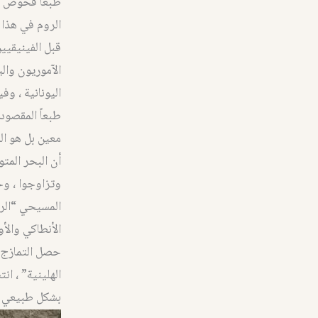
طبعاً فحوص ال DNA تؤكد علم التاريخ و علم الآثار الذي كنت دائماً أؤكد
الروم في هذا 
قبل الفينيقيي
الآموريون وال
اليونانية ، وف
طبعاً المقصود
معين بل هو الم
أن البحر المت
وتزاوجوا ، وخل
المسيحي “الروم
الأنطاكي والأو
حصل التمازج “
الهلينية” ، 
بشكل طبيعي ج