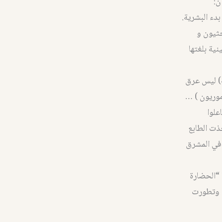
دء البشرية.
حثيون و
ية بلغتها
ة) ليس عرق
آموريون ) …
علوا
خذت الطابع
م في المشرق
 “الحضارة
، وتطورت