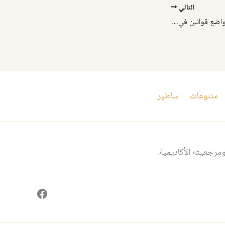
التالي
الملك اور نامو اول مشرع وواضع قوانين في العالم
متنوعات
اساطير
مرجعيته الأكاديمية.
فيسبوك