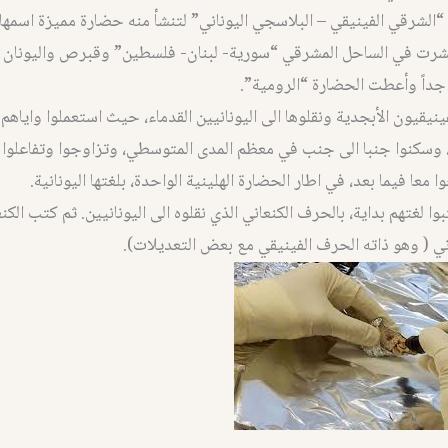
الشرقي الفينيقي – البلاسجي اليوناني” لتنشأ منه حضارة مميزة اسمها
انتشرت في الساحل المشرقي “سورية- لبنان- فلسطين” وقبرص واليونان
داً وأعطت الحضارة “الرومية”.
ينيقيون الأبجدية ونقلوها الى اليونانيين القدماء، حيث استعملوا واياهم
 وسكنوا جنبا الى جنب في معظم المدى المتوسطي، وتزاوجوا وتفاعلوا 
 معا فيما بعد، في اطار الحضارة الهلينية الواحدة، بلغتها اليونانية.
بوا لغتهم بداية، بالحرف الكنعاني الذي نقلوه الى اليونانيين. ثم كتب الكن
ني ( وهو ذاته الحرف الفينيقي مع بعض التعديلات).