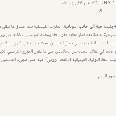
طبعاً فحوص ال DNA تؤكد علم التاريخ و علم
الآثار
ية بقيت حية الى جانب اليونانية
، اندثرت الفينيقية بعد اعتناق ما تبقى م
مسيحية خاصة بعد دمار معابد فقرا، افقا ومعابد ادونيس….،لكنها في ب
 من فينيقيا الطبيعية ، اي جبال العلويين بقيت حية حتى القرن السادس،
 واضحا في عقائد النصيريين الحالييين على ما يقول المؤرخ الفرنسي الكبي
يت اللغة البونية، الفينيقية (باللفظ الرومي) حية حتى مجيء المسلمين 
ور الروم