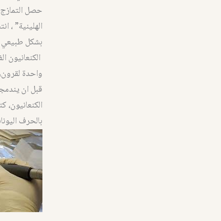
حصل التمازج “
الهلينية” ، 
بشكل طبيعي ج
الكنعانيون الف
واحدة لقرون،
قبل ان يندمجوا
الكنعانيون، كت
بالحرف اليونا