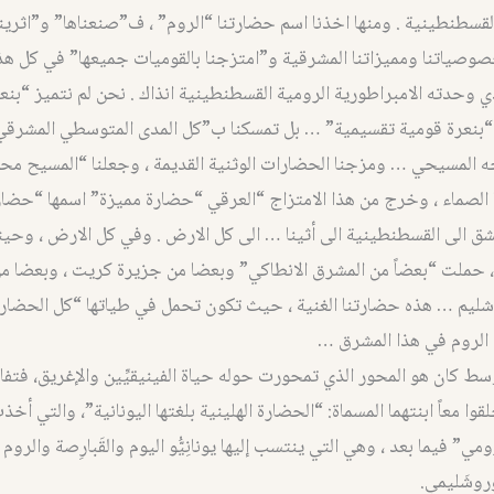
لقسطنطينية . ومنها اخذنا اسم حضارتنا “الروم” ، ف”صنعناها” و”اثريناه
صوصياتنا ومميزاتنا المشرقية و”امتزجنا بالقوميات جميعها” في كل هذ
 وحدته الامبراطورية الرومية القسطنطينية انذاك . نحن لم نتميز “بنعر
ا “بنعرة قومية تقسيمية” … بل تمسكنا ب”كل المدى المتوسطي المشرق
ه المسيحي … ومزجنا الحضارات الوثنية القديمة ، وجعلنا “المسيح محو
ها الصماء ، وخرج من هذا الامتزاج “العرقي “حضارة مميزة” اسمها “حضار
 الى القسطنطينية الى أثينا … الى كل الارض . وفي كل الارض ، وحي
 حملت “بعضاً من المشرق الانطاكي” وبعضا من جزيرة كريت ، وبعضا من ا
ليم … هذه حضارتنا الغنية ، حيث تكون تحمل في طياتها “كل الحضارات
الروم في هذا المشرق …
وسط كان هو المحور الذي تمحورت حوله حياة الفينيقيِّين والإغريق، فتفاع
وا معاً ابنتهما المسماة: “الحضارة الهلينية بلغتها اليونانية”، والتي أخذ
ي” فيما بعد ، وهي التي ينتسب إليها يونانِيُّو اليوم والقَبارِصة والرو
وروشَليمي.