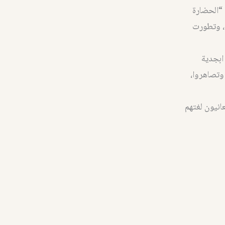
 “الحضارة
 ، وتطورت
 ابجدية
وتصاهروا،
عانيون لغتهم