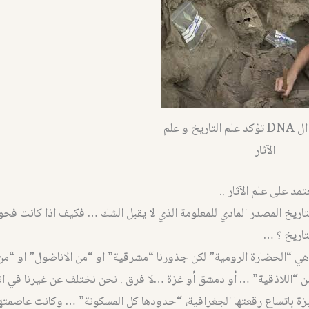
طبعاً فحوص ال DNA تؤكد علم التاريخ و علم
الآثار
تمد على علم الآثار ..
لتاريخ ؟ …
ي “الحضارة الرومية” لكن جذورنا “مشرقية” او “من الاناضول” او “من ا
 “اللاذقية” … أو دمشق أو غزة …لا فرق . نحن نختلف عن غيرنا في انن
زة باتساع رقعتها الجغرافية، “حدودها كل المسكونة” … وكانت عاصمتها