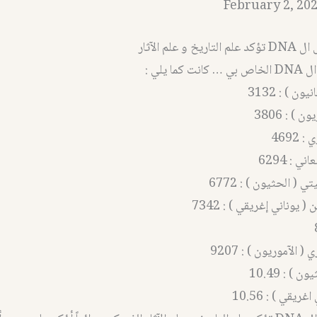
February 2, 202
و علم الآثار
ا يلي :
ون ) : 3132
 ) : 3806
4692
 : 6294
 ( الحثيون ) : 6772
 يوناني إغريقي ) : 7342
الآموريون ) : 9207
) : 10.49
ريقي ) : 10.56