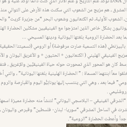
 عليه و هو أن:
المشرق ، هم مزيج من الشعوب التي سكنت هذه الأرض على التوالي منذ ب
ن، الشعوب الأولية، ثم الكنعانيون وشعوب البحر “من جزيرة كريت” وال
يونانيون بشكل خاص الذين امتزجوا مع الفينيقيين مشكلين الحضارة الهلين
يما بعد الحضارة الرومية بلغتها اليونانية ودينها المسيحي …
 بالبيزنطي (هذه التسمية صارت مرفوضة) أو الرومي (تسميتنا الحقيقي
زيج الفينيقي الهليني ( الكنعانيون + الحثيون + و الآغريق اليونان و ال
وسط كان هو المحور الذي تمحورت حوله حياة الفينيقيِّين والإغريق ، فتفا
قوا معاً ابنتهما المسماة : ” الحضارة الهلينية بلغتها اليونانية” ، والتي أ
ي” فيما بعد ، وهي التي ينتسب إليها يونانِيُّو اليوم والقَبارِصة والرو
روشَليمي .
الشرقي الفينيقي – البلاسجي اليوناني” لتنشأ منه حضارة مميزة اسمها
انتشرت في الساحل المشرقي “سوريا- لبنان- فلسطين” وقبرص واليونان 
داً وأعطت الحضارة “الرومية”.