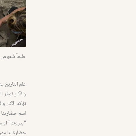
علم التاريخ يع
تؤكد الآثار وا
اسم حضارتنا ه
“بيروت” او من
حضارة لنا ممي