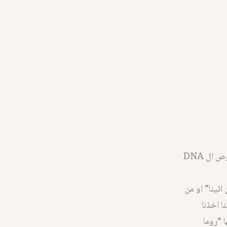
والآثار توفر للتاريخ المصدر المادي للمعلومة الذي لا يقبل الشك … فكيف اذا كانت فحوص ال DNA
ثينا” او من
ا اخذنا
 “روما