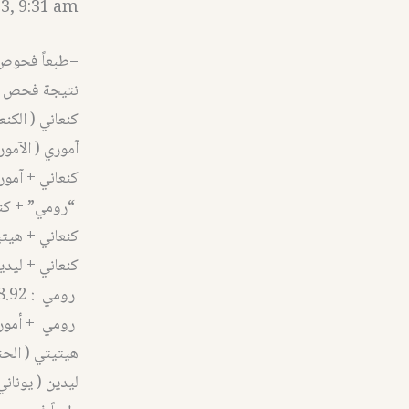
3, 9:31 am
=طبعاً فحوص ال DNA تؤكد علم التاريخ 
نتيجة فحص ال DNA الخاص بي … كانت كم
كنعاني ( الكنعاني
آموري ( الآموريون
كنعاني + آموري : 
“رومي” + كنعاني
كنعاني + هيتيتي
كنعاني + ليدين (
رومي : 8.92
رومي + أموري ( 
هيتيتي ( الحثيون 
ليدين ( يوناني اغ