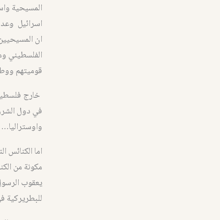
المسيحية واسع
اسرائيل وعدم 
ان المسيحيين 
الفلسطيني ومن
قوميتهم ووطن
خارج فلسطين ا
في دول الشرق
واوستراليا… و
اما الكنائس ا
مكونة من الكن
يعقوب الرسول 
للبطريركية ف