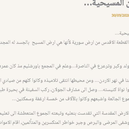
 المسيحية…
30/09/202
يحية…
قطعة الاقدس من ارض سورية لأنها هي ارض المسيح بالجسد له المجد
د وكبر وترعرع في الناصرة…وعلم في المجمع باورشليم مذ كان عمره 12 سنة
ا في نهر الاردن… ومن محيطها انتقى تلاميذه وكانوا كلهم من صيادي ال
ا نواة كنيسته… وصل الى مشارف الجولان، ركب السفينة في بحيرة طبر
وع الجائعة واشبعهم وكانوا بالآلاف من خمسة ارغفة وسمكتين…
ارض المقدسة التي تقدست بنعليه وتبعته الجموع المتعطشة الى تعليم
وشفى المرضى والبرص وجبر خواطر المنكسرين والمتألمين، اقام الامو