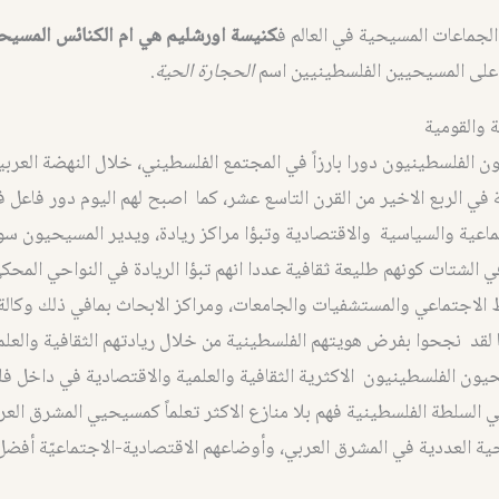
لجماعات المسيحية في العالم ف
كنيسة اورشليم هي ام الكنائس المسيح
على المسيحيين الفلسطينيين اسم
الحجارة الحية
.
ة والقومية
 الفلسطينيون دورا بارزاً في المجتمع الفلسطيني، خلال النهضة العرب
في الربع الاخير من القرن التاسع عشر، كما اصبح لهم اليوم دور فاعل
ماعية والسياسية والاقتصادية وتبؤا مراكز ريادة، ويدير المسيحيون س
ي الشتات كونهم طليعة ثقافية عددا انهم تبؤا الريادة في النواحي المحك
 الاجتماعي والمستشفيات والجامعات، ومراكز الابحاث بمافي ذلك وكالة 
ا لقد نجحوا بفرض هويتهم الفلسطينية من خلال ريادتهم الثقافية والعلمي
حيون الفلسطينيون الاكثرية الثقافية والعلمية والاقتصادية في داخل 
راضي السلطة الفلسطينية فهم بلا منازع الاكثر تعلماً كمسيحيي المشرق العر
ية العددية في المشرق العربي، وأوضاعهم الاقتصادية-الاجتماعيّة أفضل