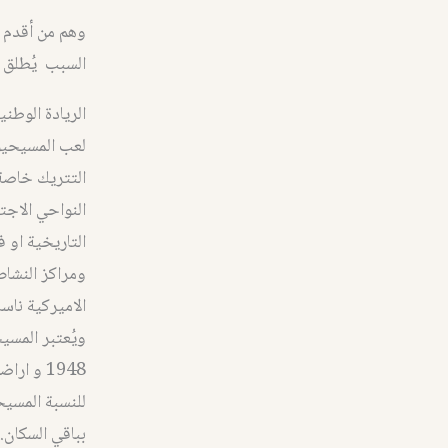
وهم من أقدم ا
السبب يُطلق 
الريادة الوطني
لعب المسيحيون
التتريك خاصة 
النواحي الاجت
التاريخية او ف
ومراكز النشاط
الاميركية ناس
ويُعتبر المسي
1948 و ا
للنسبة المسيح
بباقي السكان.