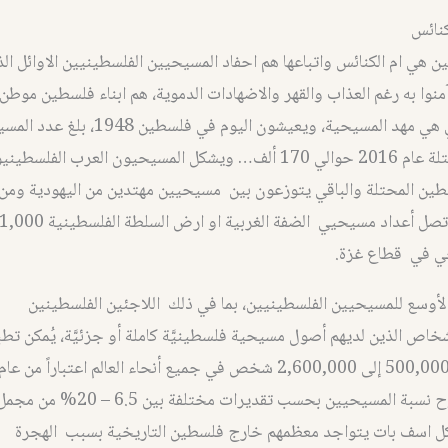
كنائس
هي ام الكنائس واتباعها هم احفاد المسيحيين الفلسطينيين الاوائل ال
نوا به رغم العذاب والقهر والاضهادات الدموية، هم ابناء فلسطين موطن
الارضي، والتي هي مهد المسيحية، ويعيشون اليوم في ف
ن المحتلة والباقي يتوزعون بين مسيحيين مهتدين من اليهودية ومن 
أوسع للمسيحيين الفلسطينيين، بما في ذلك اللاجئين الفلسطينين
خاص الذين لديهم أصول مسيحية فلسطينيَّة كاملة أو جزئيَّة، يُمكن تط
ما يُقدّر بنحو 500,000 إلى 2,600,000 شخص في جميع أنحاء العالم اعتباراً من عام
2000 وتتراوح نسبة المسيحيين بحسب تقديرات 
 بكل اسف بات يتواجد معظمهم خارج فلسطين التاريخية بسبب الهجرة