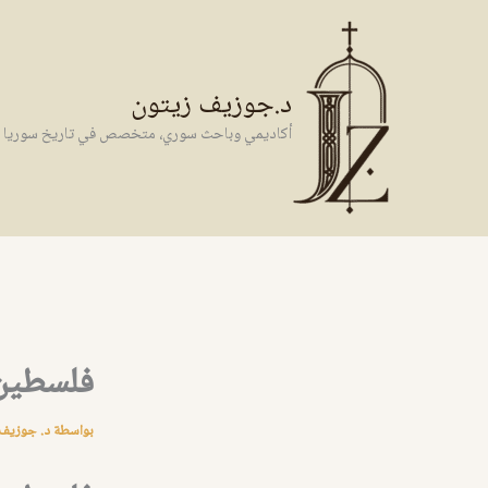
خطي
لى
لمحتوى
د.جوزيف زيتون
أكاديمي وباحث سوري، متخصص في تاريخ سوريا وال
فلسطين
بواسطة
د. جوزيف