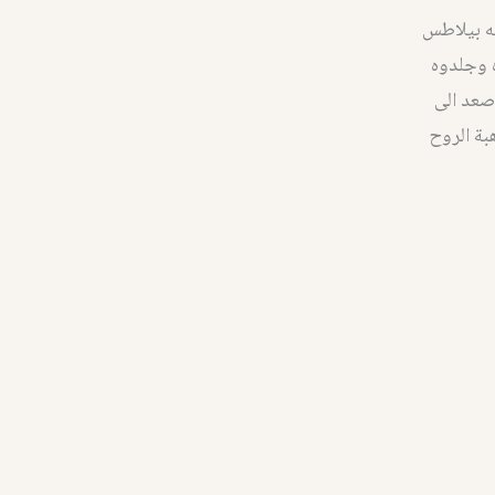
يه بيلاطس
 وجلدوه
 صعد الى
بة الروح