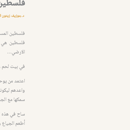
فلسطين
د.جوزيف زيتون
0
فلسطين المس
فلسطين هي ال
الارضي…
في بيت لحم ول
اعتمد من يوحن
واعدهم ليكونو
سمكها مع الجم
ساح في هذه ال
أطعم الجياع 