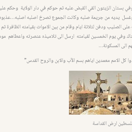
ي بستان الزيتون القي القبض عليه ثم حوكم في دار الولاية وحكم عل
 وغسل يديه من جريمة صلبه وكانت الجموع تصرخ اصلبه اصلبه…عذبوه
لى الصليب ودفن لثلاثة ايام وقام من بين الاموات بقيامته الظافرة ثم
اك وفي يوم الخمسين لقيامته ارسل الى تلاميذه عنصرته واعطاهم موه
م الى المسكونة…
وا كل الامم معمدين اياهم بسم الآب والابن والروح القدس”
لسطين ارض القداسة