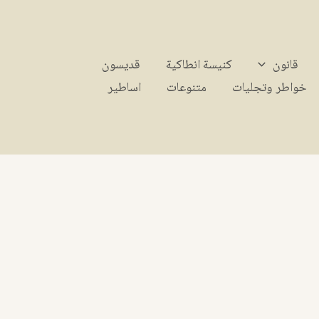
قانون
كنيسة انطاكية
قديسون
خواطر وتجليات
متنوعات
اساطير