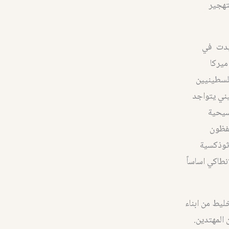
لتهجير
رمة منذ سلب فلسطين بعد نكبة 1948 ثم تزايدت في
ميركا
فلسطينيين
ني يتواجد
سيحية
تفظون
رثوذكسية
نطاكي اساساً
ليط من ابناء
 المهتدين.