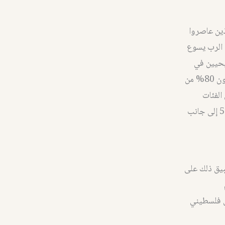
ذين عاصروا
 الرب يسوع
لسطين 1948، بلغ عدد المسيحيين في
فلسطين المحتلة عام 2016 حوالي 170 ألف… ويشكل المسيحيون العرب الفلسطينيون 80% من
الفئات
الاخرى، بينما تصل أعداد مسيحيي الضفة الغربية او ارض السلطة الفلسطينية 51,000 إلى جانب
بيق ذلك على
مختلفة بين 6.5 – 20% من مجمل فلسطيني