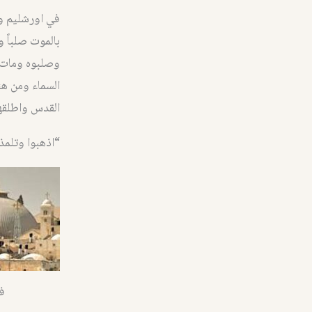
في اورشليم وف
بالموت صلباً
وصلبوه ومات ع
السماء ومن هن
القدس واطلقه
“اذهبوا وتلمذ
ف