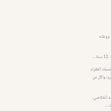
 ووطنه
…
سمك الفقراء
يا واكل من
ه الخلاصي،
ات…