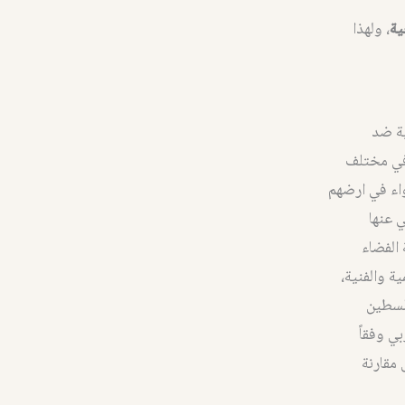
ية
، ولهذا
ية ضد
 في مختلف
واء في ارضهم
ي عنها
الفضاء
ة والفنية،
فلسطين
بي وفقاً
 مقارنة