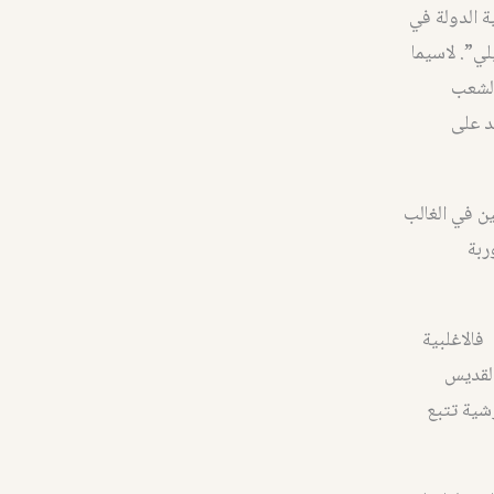
 الدولة في
ي”. لاسيما
الشعب
د على
ن في الغالب
ربة
فالاغلبية
القديس
شية تتبع