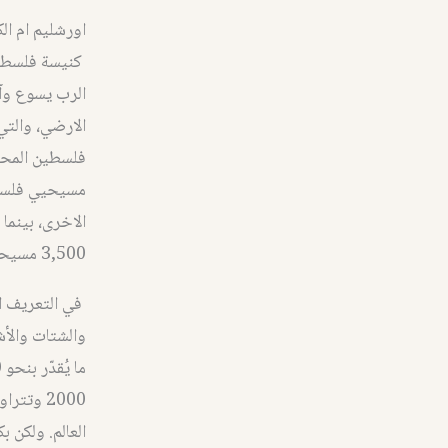
اورشليم ام ال
كنيسة فلسطين 
الرب يسوع وآم
مسيحيي فلسطي
3,500 مسيحي في قطاع غزة.
في التعريف ال
والشتات والأش
العالم. ولكن