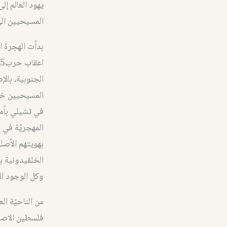
يهود العالم إل
المسيحيين الى 
اعقاب حرب5 حزيران 1967. كانت أولى وجهات المغترب المسيحي الفلسطيني هي
الجنوبية، بالإ
المسيحيين خا
في تشيلي بأم
المهجريّة في 
بهويتهم الأصل
الخلقيدونية ب
وكل الوجود ا
من الناحيّة ا
فلسطين الاصلاء