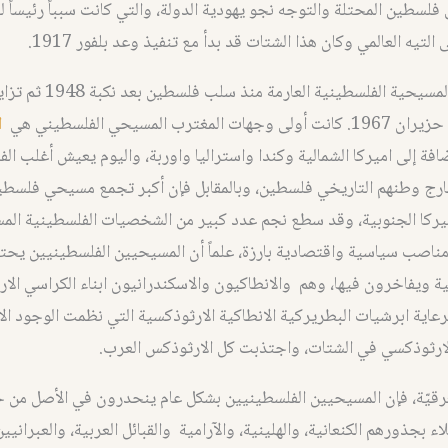
ى فلسطين المحتلة والتوجه نجو يهودية الدولة، والتي كانت سبباً رئيساً 
التيه العالمي وكان هذا الشتات قد بدأ مع تنفيذ وعد بلفور 1917.
بدأت الهجرة المسيحية الفلسطينية العا
ا
ضافة إلى اميركا الشمالية وكندا واستراليا واوربة، واليوم يعيش أغلب ال
رج وطنهم التاريخي فلسطين، وبالمقابل فإن أكبر تجمع مسيحي فلسطي
يركا الجنوبية، وقد سطع نجم عدد كبير من الشخصيات الفلسطينية الم
مناصب سياسية واقتصادية بارزة، علماً أن المسيحيين الفلسطينيين يح
ية ويفاخرون فيها، وهم والانطاكيون والاسكندرانيون ابناء الكراسي الا
رعاية ابرشيات البطريركية الانطاكية الارثوذكسية التي نظمت الوجود الا
لارثوذكسي في الشتات، واجتذبت كل الارثوذكس العرب.
لعرقيّة، فإن المسيحيين الفلسطينيين بشكل عام ينحدرون في الأصل من خ
 بجذورهم الكنعانية، والهلينية، والآرامية والقبائل العربية، والعبرانيين