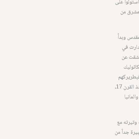
استولوا على
لمشرق من
مقدس وبدأ
قتناص فنشأت جماعة لاتينية فأحدث لها البابا بطريركية لاتينية منتصف القرن 19دارت في
انشقت عن
كاثوليك
فبطريركهم
في القدس ولكن كلها تحت رئاسة بابا رومية وكانت قد بدأت في الظهور في المشرق منذ القرن 17،
 والمانيا
المسيحي في القرنين 18 و19 وتسارعت وتيرته مع
كبيرة جداً من