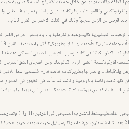
م الكثلكة وكانت نواتها من خلال حملات الافرنج المسماة صليبية حيث 
الارثوذكسي واقاموا عليه بطاركة لاتينيين ولما تم تحرير فلسطين وا
عد قرنين من الزمن تقريباً وذلك في الثلث الاخير من القرن 13م…
 الرهبنات التبشيرية كاليسوعية والكرملية و…ومايسمى حراس القبر ال
الا
لطوائف الكاثوليكية التي كانت بسبب التبشير اللاتيني المحكي عنه قد 
لكنيسة الارثوذكسية انشق الروم الكاثوليك وعن السريان انشق السريان ال
رمن والاقباط… و صار لها بطريركيات خاصةخارج فلسطين عدا اللاتين 
وتبعتها في القرن 19 اقامة كنائس بروتستانتية متعددة وتنتمي الى بريطانيا وايرلندا
الاغتراب المسيحي الفلسطينينشط الاغتراب 
القرنين 20 و21 بعد نكبة فلسطين، وإقامة دولة إسرائيل حيث شهدت حينها هجرة 