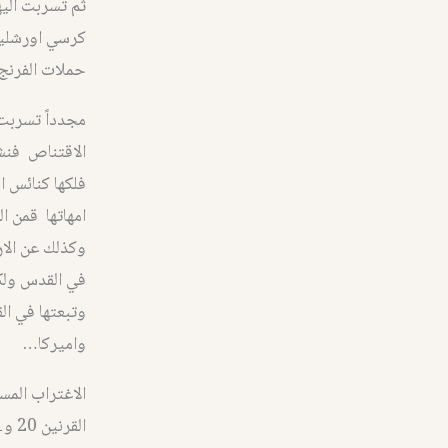
ثم تسربت اليه
كرسي اورشليم 
حملات الفرنج ب
مجدداً تسربت
فلكها كنائس ا
امهاتها قمن ا
وكذلك عن الا
واميركا…