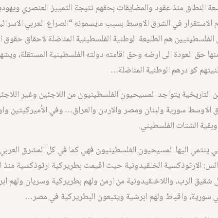
ة النطاق منذ عقود والمضايقات بحقهم نتيجة التمييز العنصري ويهودية
الاستقرار في الشرق الاوسط بسبب مايسمونه “الصراع العربي الاسرائيل
الفلسطينيين هم الطليعة الوطنية الفلسطينية المناضلة لاحقاق حقوق 
ها حق العودة الى ارضه وحق اقامته دولته الفلسطينية المستقلة، ويشه
يتهم كوادرهم الوطنية المناضلة…
لتاريخية يتواجد المسيحيون الفلسطينيون من اللاجئين وغير اللاجئي
 الاوسط سورية ولبنان ومصر والاردن والعراق… وفي الأميركيتين واو
بقية الشتات الفلسطيني.
لتي ينتمي اليها المسيحيون الفلسطينيون فهي كما في كل المشرق العربي 
ائس: الارثوذكسية الخلقيدونية حيث اقيمت بطريركية ارثوذكسية منذ 
شقيق الرب، واللاخلقيدونية من ارمن ولهم بطريركية وسريان ولهم ابر
ي سورية، واقباط ولهم ابرشية ويتبعون البطريركية في مصر…