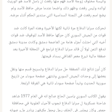
وانيسة مخلوف زوجة الأسد فهم منها رفعت أن باسل الأسد هو الوريث
لوالده وليس رفعت وظهر ذلك واضحا عندما مرض حافظ الأسد ولم
يضع اسم رفعت فى اللجنة السداسية التي ستدير الحكم أثناء مرضه.
تحركت سرايا الدفاع مرة ثانية لكنها الأخيرة وهذه المرة كانت ضد
قوات من الجيش السوري كان حركها حافظ الأسد للوقوف ضد قوات
أخيه التي احتلت أجزاء هامة من العاصمة دمشق وكادت مدينة دمشق
تدفع الثمن لولا أن قائد سرايا الدفاع تراجع في اللحظة الأخيرة بعد
صفقة مالية تبرع معمر القذافي بسداد قيمتها.
كان أبرز نتائج تلك الصفقة حل سرايا الدفاع وتسربح قسم منها ونقل
بعضها إلى وحدات الجيش السوري وتنتهي صفحة سوداء من تاريخ
سورية الحديث وتبدأ صفحة سوداء ثانية هي الفرقة الرابعة.
يقول الكاتب السوري ياسين الحاج صالح انه في العام 1977 شاهد
شاحنة عسكرية ل سرايا الدفاع تجوب الأحياء العلوية في محافظة
حمص وكان يجلس في الخلف رجل يحمل مكرفون ينادي ملء صوته