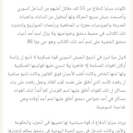
تكونت سرايا الدفاع من 55 الف مقاتل أغلبهم من الساحل السوري
وأصبحت جيش سريع الحركة ولها أسطول من الدبابات والعربات
المدرعة والمروحيات معززة ب المدفعية وراجمات الصواريخ وانتشرت
تلك الكتائب في محيط دمشق وضواحيها ولا يزال اسم أحد أحياء
دمشق الشعبية على اسم أحد تلك الكتائب وهو حي مزة 86.
لاول مرة تبرز في تاريخ الجيش السوري قوة عسكرية لا تتبع ل رئاسة
أركان القوات المسلحة إلا ظاهريا ولا تسري عليها قوانينها العسكرية
ولها امنها الخاص وكانت أغلب الأحيان فوق القانون وكانت تتبع مباشرة
ل رفعت الأسد الذي أطلق على نفسه لقب القائد وعمل رفعت على بناء
مساكن ل تلك القوات أطلق عليها اسم الفرسان كما أنشأ لتلك القوات
مساكن في أحد ضواحي دمشق أطلق عليها اسم أحد أولاده وهي
ضاحية السومرية.
برزت سرايا الدفاع ك قوة سياسية لها نصيبها في الحزب والحكومة
والأمن وكانت تتدخل في سير الحياة اليومية في دمشق بحكم انتشارها