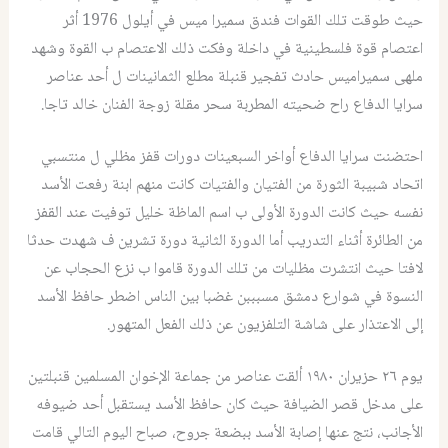
حيث طوقت تلك القوات فندق سميرا ميس في أيلول 1976 أثر
اعتصام قوة فلسطينية في داخلة وفكت ذلك الاعتصام ب القوة وشهد
ملهى سميراميس حادث تفجير قنبلة مطلع الثمانينات ل أحد عناصر
سرايا الدفاع راح ضحيته المطربة سحر مقلة زوجة الفنان خالد تاجا.
احتضنت سرايا الدفاع أواخر السبعينات دورات قفز مظلي ل منتسبي
اتحاد شبيبة الثورة من الفتيان والفتيات كانت منهم ابنة رفعت الأسد
نفسه حيث كانت الدورة الأولى ب اسم الماظة خليل توفيت عند القفز
من الطائرة أثناء التدريب أما الدورة الثانية دورة تشرين ف شهدت حدثا
لافتا حيث انتشرت مظليات من تلك الدورة قاموا ب نزع الحجاب عن
النسوة في شوارع دمشق مسبببن غضبا بين الناس اضطر حافظ الأسد
إلى الاعتذار على شاشة التلفزيون عن ذلك الفعل المتهور.
يوم ٢٦ حزيران ١٩٨٠ ألقت عناصر من جماعة الإخوان المسلمين قنبلتين
على مدخل قصر الضيافة حيث كان حافظ الأسد يستقبل أحد ضيوفه
الأجانب، نتج عنها إصابة الأسد ببضعة جروح، صباح اليوم التالي قامت