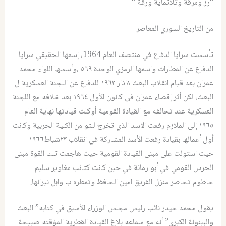
“رز ومرقة وتلاتماية ورقة “
من التاريخ السوري المعاصر
تأسست سرايا الدفاع في منتصف العام 1964، إسمها الحقيقي سرايا
الدفاع عن المطارات واسمها الرمزي الوحدة ٥٦٩ ،وأسسها اللواء محمد
عمران بعد قيام انقلاب البعث ٨اذار ١٩٦٣ للدفاع عن اللجنة العسكرية ل
البعث، لكن أثر إقصاء عمران فى كانون الأول ١٩٦٤ بعد خلافه مع اللجنة
العسكرية عند تحالفه مع القيادة القومية أوكلت قيادتها نهاية العام
١٩٦٥ إلى الملازم رفعت الاسد الذي تخرج للتو من الكلية الحربية وكانت
أول أعمالها بقيادة رفعت الأسد المشاركة في انقلاب ٢٣شباط١٩٦٦
حيث استولت على مبنى القيادة القومية حيث هاجمت تلك القوة مبنى
الحرس القومي في أبو رمانة في حين كانت كتائب مغاوير سليم
حاطوم تحاصر منزل الفريق امين الحافظ وتمطره ب وابل نيرانها.
يقول محمد حيدر نائب رئيس مجلس الوزراء الأسبق في كتابه” البعث
والببنونة الكبرى” أنه مع سماعه بلاغ القيادة القطرية المؤقته صبيحة