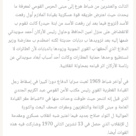
الثالت والعشرين من شباط هرع إلى مبنى الحرس القومي لمعرفة ما
يحدث حيث اعترض طريقه قوة عسكرية بقيادة الملازم أول رفعت
الأسد (تزوج فيما بعد ابن رفعت الأسد من ابنة حيدر) كانت تقوم ب
الانقضاض على منزل امين الحافظ وحاول رئيس الأركان أحمد سويداني
ضمها إليه بعد تزويدها ب دبابات حديثة لكنه اصطدم ب معارضة وزير
الدفاع الذي ألحقها ب القوى الجوية وزودها بالدبابات لأن الطائرات لا
تستطيع وحدها حماية المطارات وكانت أحد أسباب أبعاد سويداني عن
رئاسة الأركان اثر قيامه بمحاولة انقلابية.
في أواخر شباط 1969 لعبت سرايا الدفاع دورا كبيرا في إسقاط رجل
القيادة القطرية القوي رئيس مكتب الأمن القومي عبد الكريم الجندي
الذي قيل إنه انتحر حيث طوقت وحدات منها في ٢٥شباط مقر القيادة
العامة و مبنى الإذاعة والتلفزيون ومقرات صحف البعث والثورة
الموالية ل اللواء صلاح جديد فيما اعتبر شبه انقلاب عسكري ومقدمة
ل الإنقلاب الذي حصل في 13 تشرين الثاني 1970 وشاركت فيه هذه
القوات أيضا.