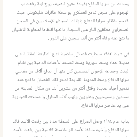
وحدات من سرايا الدفاع بقيادة معين ناصيف زوج ابنة رفعت ب
الهجوم على سجن تدمر العسكري بواسطة طائرات هليكوبتر، حيث
اقتحم مقاتلو سرايا الدفاع زنزانات السجناء الإسلاميين في السجن
الصحراوي مطلقين النار على السجناء داخلها انتقاما لمحاولة الاغتيال
ما نتج عنه وفاة أكثر من ألف سجين على الفور .
في شباط ١٩٨٢ سيطرت فصائل إسلامية تتبع الطليعة المقاتلة على
مدينة حماه وسط سورية وسط تصاعد الأحداث الدامية بين نظام
البعث وجماعة الإخوان المسلمين كان منها أن اندفع آلاف من مقاتلي
سرايا الدفاع وسط المدينة القديمة لدحر تلك الفصائل ما نتج عنه
تدمير أحياء عديدة وقتل أكثر من عشرين ألف من سكان المدينة من
مسلمين ومسيحيين وعلويين ونهب آلاف المنازل والمحلات التجارية
على يد عناصر سرايا الدفاع.
بداية عام ١٩٨٤ وصل الصراع على السلطة مداه بين رفعت الأسد قائد
سرايا الدفاع وأخوه حافظ الأسد اثر ملاسنة كلامية بين رفعت الأسد