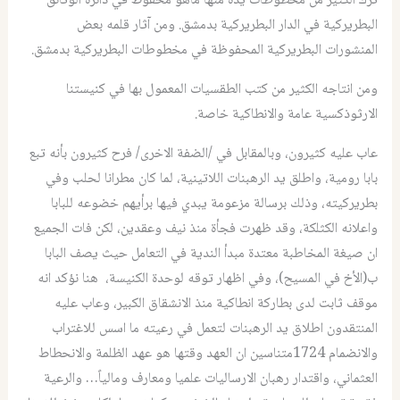
ترك الكثير من مخطوطات يده منها ماهو محفوظ في دائرة الوثائق
البطريركية في الدار البطريركية بدمشق. ومن آثار قلمه بعض
المنشورات البطريركية المحفوظة في مخطوطات البطريركية بدمشق.
ومن انتاجه الكثير من كتب الطقسيات المعمول بها في كنيستنا
الارثوذكسية عامة والانطاكية خاصة.
عاب عليه كثيرون، وبالمقابل في /الضفة الاخرى/ فرح كثيرون بأنه تبع
بابا رومية، واطلق يد الرهبنات اللاتينية، لما كان مطرانا لحلب وفي
بطريركيته، وذلك برسالة مزعومة يبدي فيها برأيهم خضوعه للبابا
واعلانه الكثلكة، وقد ظهرت فجأة منذ نيف وعقدين، لكن فات الجميع
ان صيغة المخاطبة معتدة مبدأ الندية في التعامل حيث يصف البابا
ب(الأخ في المسيح)، وفي اظهار توقه لوحدة الكنيسة، هنا نؤكد انه
موقف ثابت لدى بطاركة انطاكية منذ الانشقاق الكبير، وعاب عليه
المنتقدون اطلاق يد الرهبنات لتعمل في رعيته ما اسس للاغتراب
والانضمام 1724متناسين ان العهد وقتها هو عهد الظلمة والانحطاط
العثماني، واقتدار رهبان الارساليات علميا ومعارف ومالياً… والرعية