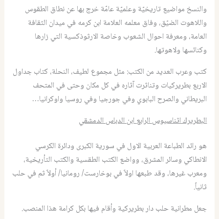
والنسخ مواضيع تاريخيّة وعلميّة عامّة خرج بها عن نطاق الطقوس
واللاهوت الضيّق، وفاق معلمه العلامة ابن كرمه في ميدان الثقافة
العامة، ومعرفة احوال الشعوب وخاصة الارثوذكسية التي زارها
وكنائسها ولاهوتها.
كتب وعرب العديد من الكتب: مثل مجموع لطيف، النحلة، كتاب جداول
الاربع بطريركيات وتناثرت آثاره في كل مكان وحتى في المتحف
البريطاني والصرح البابوي وفي جورجيا وفي روسيا واوكرانيا…
البطريرك اثناسيوس الرابع ابن الدباس الدمشقي
هو رائد الطباعة العربية الاول في سورية الكبرى ودائرة الكرسي
الانطاكي وسائر المشرق، وواضع الكتب الطقسية والكتب التأريخية،
ومعرب غيرها، وقد طبعها اولاً في بوخارست/ رومانيا/ أولاً ثم في حلب
ثانياً.
جعل مطرانية حلب دار بطريركية وأقام فيها بكل كرامة هذا المنصب.