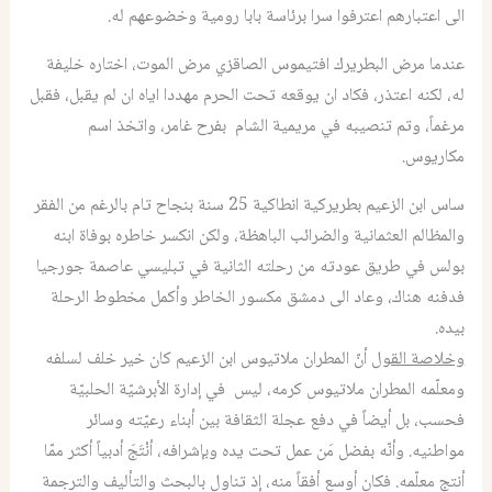
الى اعتبارهم اعترفوا سرا برئاسة بابا رومية وخضوعهم له.
عندما مرض البطريرك افتيموس الصاقزي مرض الموت، اختاره خليفة
له، لكنه اعتذر، فكاد ان يوقعه تحت الحرم مهددا اياه ان لم يقبل، فقبل
مرغماً، وتم تنصيبه في مريمية الشام بفرح غامر، واتخذ اسم
مكاريوس.
ساس ابن الزعيم بطريركية انطاكية 25 سنة بنجاح تام بالرغم من الفقر
والمظالم العثمانية والضرائب الباهظة، ولكن انكسر خاطره بوفاة ابنه
بولس في طريق عودته من رحلته الثانية في تبليسي عاصمة جورجيا
فدفنه هناك، وعاد الى دمشق مكسور الخاطر وأكمل مخطوط الرحلة
بيده.
وخلاصة القول
أنّ المطران ملاتيوس ابن الزعيم كان خير خلف لسلفه
ومعلّمه المطران ملاتيوس كرمه، ليس في إدارة الأبرشيّة الحلبيّة
فحسب، بل أيضاً في دفع عجلة الثقافة بين أبناء رعيّته وسائر
مواطنيه. وأنّه بفضل مَن عمل تحت يده وبإشرافه، أنْتَجَ أدبياً أكثر ممّا
أنتج معلّمه. فكان أوسع أفقاً منه، إذ تناول بالبحث والتأليف والترجمة