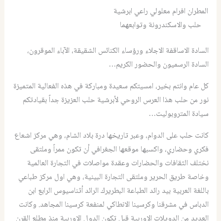
المطران افرام معلولي راعي ابرشية
حلب والاسكندرونة وتوابعهما
السادة الاساقفة الاجلاء ورؤساء الكنائس الشقيقة، الآباء الموقرون،
السادة الرسميون والحضور الكريم…
كل عام وانتم بخير، امسيتكم سعيدة ومباركة في هذه الفعالية المتميزة
نور من حلب هذا العرس الروحي لأبرشية حلب العزيزة جداً بقيادتكم
سيادة المتروبوليت…
كانت حلب على الدوام، وعبر تاريخها درة بلاد الشام، وهي مركز اشعاع
فكري وحضاري، واكسبها موقعها الجغرافي أن تكون ممراً وملتقى
نختلف الثقافات والحضارات وعقدة مواصلات في التجارة العالمية
وخاصة طريق الحرير وملتقى التجارة البينية، وهي اول مركز طباعي
باللغة العربية بيد رائد الطباعة البطريرك الرائد أثناسيوس الرابع ابن
الدباس في مشرقنا وكرسينا الانطاكي لمنفعة كرسينا المجاهد. وكانت
العديد من الدويلات الاوربية قبل تكون الدول الاوربية منذ مطلع القرن