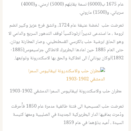
عام 1675 ب(6000) نسمة يقابلهم (5000) ارمني، و(4000)
سرياني، و(1500) ماروني.
تعرضت حلب لخضة عنيفة عام 1724، وانشق فرع عزيز وكبير انضم
لرومة ، ما استدعى تدبيراً ارثوذكسياً لوقف التدهور السريع والدامي الا
وهو الحاق ابرشية حلب بالكرسي القسطنطيني، وصار المطارنة يونان،
حتى العام 1885 حين اعادها البطريرك الانطاكي جراسيموس(1885-
1892)/وكان يوناني/ الى انطاكية والحق بها الاسكندرونة وتوابعها.
مطران حلب والاسكندرونة ابيفانيوس السمرا الدمشقي 1902-1903
تعرضت حلب المسيحية الى فتنة طائفية مدمرة عام 1850 فأُحرقت
ودُمرت بمافيها الدار البطريركية الجديدة في الصليبية ومعها كنيسة
السيدة ، أعيد بناؤهما في عام 1859