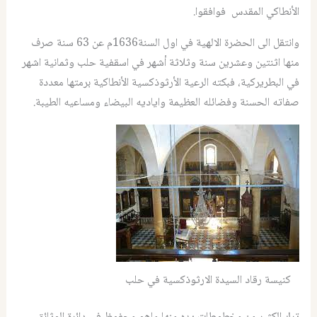
الأنطاكي المقدس فوافقوا.
وانتقل الى الحضرة الالهية في اول السنة1636م عن 63 سنة صرف
منها اثنتين وعشرين سنة وثلاثة أشهر في اسقفية حلب وثمانية اشهر
في البطريركية، فبكته الرعية الأرثوذكسية الأنطاكية برمتها معددة
صفاته الحسنة وفضائله العظيمة واياديه البيضاء ومساعيه الطيبة.
كنيسة رقاد السيدة الارثوذكسية في حلب