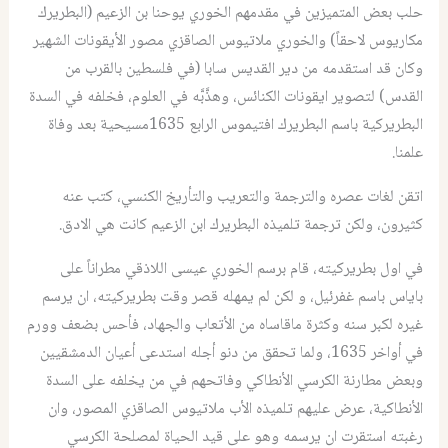
حلب بعض المتميزين في مقدمهم الخوري يوحنا بن الزعيم (البطريرك
مكاريوس لاحقاً) والخوري ملاتيوس الصاقزي مصور الأيقونات الشهير
وكان قد استقدمه من دير القديس سابا (في فلسطين بالقرب من
القدس) لتصوير ايقونات الكنائس، وهذَّبَّه في العلوم، فخلفه في السدة
البطريركية باسم البطريرك افتيموس الرابع 1635مسيحية بعد وفاة
علمنا.
اتقن لغات عصره والترجمة والتعريب والتأريخ الكنسي، كتب عنه
كثيرون، ولكن ترجمة تلميذه البطريرك ابن الزعيم كانت هي الادق.
في اول بطريركيته، قام برسم الخوري عيسى اللاذقي مطراناً على
باياس باسم غفرئيل، و لكن لم يمهله قصر وقت بطريركيته، ان يرسم
غيره لكبر سنه وكثرة ماقاساه من الأتعاب والجهاد، فأحس بضعف وورم
في أواخر 1635، ولما تحقق من دنو أجله استدعى أعيان الدمشقيين
وبعض مطارنة الكرسي الأنطاكي وفاتحهم في من يخلفه على السدة
الأنطاكية، عرض عليهم تلميذه الأب ملاتيوس الصاقزي المصور، وان
رغبته استقرت ان يرسمه وهو على قيد الحياة لمصلحة الكرسي