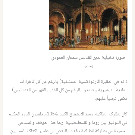
صورة تخيلية لدير القديس سمعان العمودي
بحلب
ذاته في المقبرة الارثوذكسية الدمشقية) بالرغم من كل الاغراءات
المادية التبشيرية وصمدوا بالرغم من كل الفقر والقهر من العثمانيين)
فكفى تجنياً عليهم.
كان بطاركة انطاكية ومنذ الانشقاق الكبير 1054م يلعبون الدور الحكيم
في التوفيق بين روما والقسطنطينية، ربما هذا الموقف والمساعي
الحميدة من بطاركة انطاكية دفعت بالبعض من علماء الكثلكة المحليين