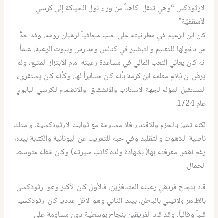
الارثوذكس “وهي تنقل كاهناً من وراء نول الحياكة إلى كرسي
الأسقفيّة”
كان ابن الزعيم في مطرانيته على حلب مجافياً لرهبان رومه، وقد حدَّ
من دخولها للتعليم والتبشير في كنائس ومدارس وبيوت الرعية، علماً
انه كان يعاني التعب المالي في مساعدة رعيته امام الابتزاز المتبع، ولم
يرضَّ ان يُلام معلمه ابن كرمة بأنه كان مسايراً لها، وكأنه كان يستقرىء
المستقبل المؤلم لجهة الاستلاب والانشقاق والانضمام للكرسي البابوي
عام 1724.
لكنه تميز بالحزم والاقتدار فلا مساومة مع ثوابت الارثوذكسية، وامتلك
ناصية اللاهوت والتقليد وفي حبه للتعريب عن اليونانية والكتابة بيده،
رغم نقص معرفته بها( بشهادة ولده كاتب سيرته) وكان خطه متوسط
الجمال.
قاد بنجاح فريقي رعيته المتنافرّين، فالأول كان الأكبر وهو ارثوذكسي
بالظاهر ولاتيني بالباطن، بينما الثاني وهو الاقل عدديا كان ارثوذكسيا
قلباً وقالباً، وقد قاد الفريقين بنجاح بوسطية دون مساومة على