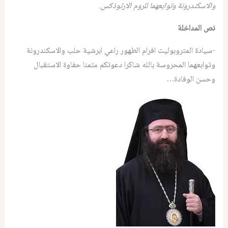
والاسكندرونة وتوابعهما للروم الارثوذكس.
نص المداخلة
-سيادة المتروبوليت افرام الطهور راعي ابرشية حلب والاسكندرونة
وتوابعهما المحروسة بالله شاكرا دعوتكم مثمنا حفاوة الاستقبال
وحسن الوفادة…