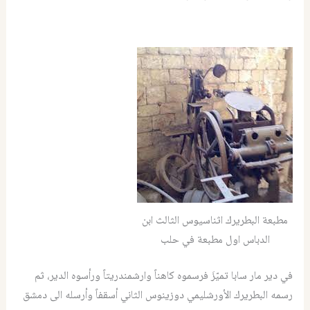
مطبعة البطريرك اثناسيوس الثالث ابن
الدباس اول مطبعة في حلب
في دير مار سابا تميّزَ فرسموه كاهناً وارشمندريتاً ورأسوه الدير، ثم
رسمه البطريرك الأورشليمي دوزينوس الثاني أسقفاً وأرسله الى دمشق