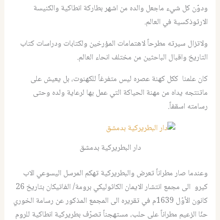
ودوّن كل شيء ماجعل والده من اشهر بطاركة انطاكية والكنيسة
الارثوذكسية في العالم.
ولاتزال سيرته مطرحاً لاهتمامات المؤرخين ولكتابات ودراسات كتاب
التاريخ واقبال الباحثين من مختلف انحاء العالم.
كان علمنا ككل كهنة عصره ليس متفرغاً للكهنوت، بل يعيش على
ماتنتجه يداه من مهنة الحياكة التي عمل بها لرعاية ولده وحتى
رسامته اسقفاً.
دار البطريركية بدمشق
وعندما صار مطراناً تعرض والبطريركية تهكم المرسل اليسوعي الاب
كيرو الى مجمع انتشار الايمان الكاثوليكي برومة/ الفاتيكان بتاريخ 26
كانون الأوّل 1639م في تقريره الى المجمع المذكور عن رسامة الخوري
حنّا الزعيم مطراناً على حلب، مستهجناً تصرّف بطريركية انطاكية للروم