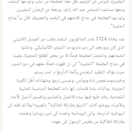
البطريرك كيرلس ابن الزعيم، نقل معه المطبعة من حلب واودعها البلمند،
ومعها مساعده الشماس عبد الله زاخر، ورهط من الرهبان الحلبيين،
واودعوا المطبعة في جناح اقامتهم في البلمند والمعروف للآن ب”جناح
الحلبية”.
عند وفاته 1724 غادر المذكورون البلمند بطلب من المرسل اللاتيني
الذي كان يزورهم، الى دير ماريوحنا الشوير الكاثوليكي، واعلنوا
انضمامهم، واختفت المطبعة فجأة الا من بعض القطع الصغيرة، بقيت
في جناح المطبعة “الحلبية” الى ان ظهرت فجأة معهم في دير الشير،
حيث يؤكد التقليد البلمندي وأئمة التأريخ د. اسد رستم
وخريسوستموس بابادوبولس، وعيسى زريق وشهادات أهل الكورة
الحزينة، وبالذات بلدة قلحات، انها ذات المطبعة الدباسية الحلبية
البلمندية، وقد طبع فيها بيده الانجيل والمزامير وتفسير أناجيل الآحاد
والأعياد، ووضع كتاب “تاريخ بطاركة انطاكية” بالعربية اولاً ثم نقله الى
اليونانية الدارجة، والى الرومانية واهداه الى امير رومانيا وضمنه
بطاركة انطاكية من بطرس الرسول الى عهده.