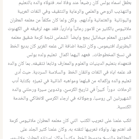
بطفل اسماه بولس كان رضيعاً عند وفاة امه. فتولاه والده بالتعليم
والتهذيب الروحي والعلمي والرعاية والتثقيف وفي اللغات العربية
واليونانية والعثمانية وآدابهم، ولكن ولما كان مكلفاً من معلمه المطران
ملاتيوس بالكثير من الامور رعائياً وادارياً، فقد عهد لرفيقه في الكهنوت
الخوري المعلم ميخائيل بجع وايضاً الشماس ثلجة كرمة شقيق معلمه
البطريرك افتيموس، وكان ثلجة اضافة الى علمه الغزير كان بديع الخط
في نسخ المخطوطات، فعهد اليهما اكمال تعليم ولده بولس
فتعهداه بتعليم الدينيات والعلوم والمعارف وتابعا تثقيفه، بما كان والده
قد علمه اياه في اللغات واتقان الخط والسلاسة السردية. حيث أدى
تعليم والده وإكماله من قبلهما ومواهبه الذاتية في تميزه بكتابة أدب
الرحلات دوراً كبيراً في تاريخ الكرسيّ، وتدوين سيرة ورحلتي والده
الشهيرتين الى روسيا، وجولاته في ارجاء الكرسي الانطاكي والخدمة
الكنسية.
انكب علمنا على تعريب الكتب التي كان معلمه المطران ملاتيوس كرمة
قد اهتم بها، واولاه تعريبها لثقته به. وكان علمنا كثير الجلد على
المطالعة والنسخ متوسط الخط. وكثيراً ماكان استاذه المطران ملاتيوس