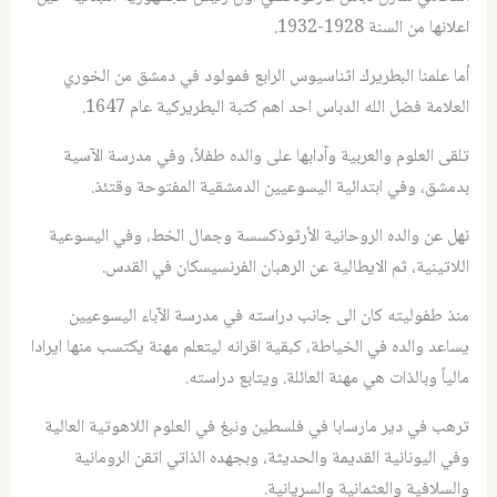
اعلانها من السنة 1928-1932.
أما علمنا البطريرك اثناسيوس الرابع فمولود في دمشق من الخوري
العلامة فضل الله الدباس احد اهم كتبة البطريركية عام 1647.
تلقى العلوم والعربية وآدابها على والده طفلاً، وفي مدرسة الآسية
بدمشق، وفي ابتدائية اليسوعيين الدمشقية المفتوحة وقتئذ.
نهل عن والده الروحانية الأرثوذكسسة وجمال الخط، وفي اليسوعية
اللاتينية، ثم الايطالية عن الرهبان الفرنسيسكان في القدس.
منذ طفوليته كان الى جانب دراسته في مدرسة الآباء اليسوعيين
يساعد والده في الخياطة، كبقية اقرانه ليتعلم مهنة يكتسب منها ايرادا
مالياً وبالذات هي مهنة العائلة. ويتابع دراسته.
ترهب في دير مارسابا في فلسطين ونبغ في العلوم اللاهوتية العالية
وفي اليونانية القديمة والحديثة، وبجهده الذاتي اتقن الرومانية
والسلافية والعثمانية والسريانية.