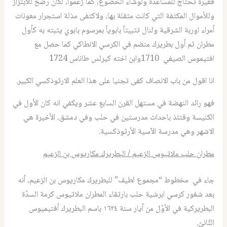
فقيرة تحتاج للمساعدة ولوشاء الخضوع، كما زعموا، لكان رضخ للابتزاز
وللأموال المكثفة التي كانت مثقلة بها، ولاكتفى مذلة استجرار معونات
أمراء اوربة الشرقية ولنال تثبيتاً بابوياً بمرسوم بابوي يثبته به كأول
مطران ثم أول بطريرك منضم في الكرسي الانطاكي كما حصل مع
افتيموس الصيفي 1710وابن اخته كيرلس طاناس 1724
انا اقول من باب الانصاف كفى تجنيا على هذا العلم الارثوذكسي الكبير.
فهو رائد النهضة في مستهل القرن السابع عشر ويكفي انه كان الأول في
الكنيسة وقتئذ باحداث مدرستين في حلب وفي دمشق، الأخيرة هي
الاشهر وهي مدرسة الآسية الأرثوذكسية.
مطران حلب ملاتيوس الزعيم / البطريرك مكاريوس بن الزعيم
جاء في مخطوط “مجموع لطيف” للبطريرك مكاريوس بن الزعيم، أنه
بعد شغور كرسي ابرشية حلب بارتقاء المطران ملاتيوس كرمة السدّة
البطريركية في الأوّل من أيار سنة ١٦٣٤ باسم البطريرك أفتيميوس
الثّانيّ.