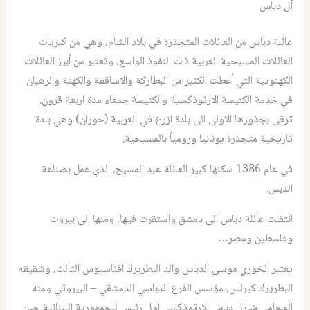
آل دباس
عائلة دباس من العائلات المتجذرة في بلاد الشام، وهي من كبريات
العائلات المسيحية العربية ذات النفوذ الواسع، وتعتبر من أبرز العائلات
الكهنوتية التي أعطت الكثير من البطاركة والاساقفة والكهنة والرهبان
في خدمة الكنيسة الارثوذكسية والكنيسة جمعاء مدة اربعة قرون.
ترقى بجذورها الاولى الى بلدة ازرع في العربية (حوران) وهي بلدة
تاريخية متجذرة يونانيا ورومياً بالمسيحية.
في عام 1386 سكنها كبير العائلة عبد المسيح، الذي عمل بصناعة
الدبس.
انتقلت عائلة دباس الى دمشق واستقرت فيها، ومنها الى بيروت
وفلسطين ومصر…
يعتبر الخوري موسى الدباس والد البطريرك اقناسيوس الثالث، وشقيقه
البطريرك كيرلس، مؤسس الفرع الدباسي الدمشقي – البيروتي ومنه
المحامي شارل دباس الارثوذكسي اول رئيس للجمهورية اللبنانية حين