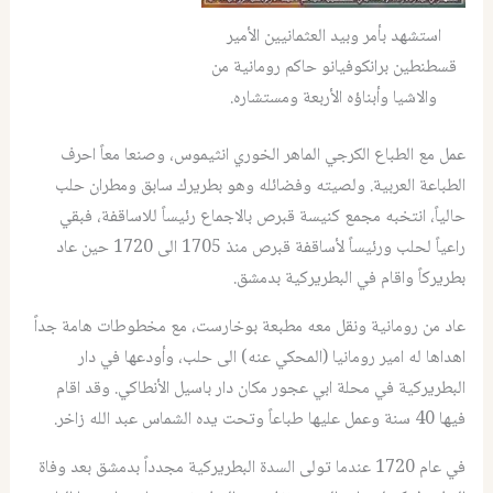
استشهد بأمر وبيد العثمانيين الأمير
قسطنطين برانكوفيانو حاكم رومانية من
والاشيا وأبناؤه الأربعة ومستشاره.
عمل مع الطباع الكرجي الماهر الخوري انثيموس، وصنعا معاً احرف
الطباعة العربية. ولصيته وفضائله وهو بطريرك سابق ومطران حلب
حالياً، انتخبه مجمع كنيسة قبرص بالاجماع رئيساً للاساقفة، فبقي
راعياً لحلب ورئيساً لأساقفة قبرص منذ 1705 الى 1720 حين عاد
بطريركاً واقام في البطريركية بدمشق.
عاد من رومانية ونقل معه مطبعة بوخارست، مع مخطوطات هامة جداً
اهداها له امير رومانيا (المحكي عنه) الى حلب، وأودعها في دار
البطريركية في محلة ابي عجور مكان دار باسيل الأنطاكي. وقد اقام
فيها 40 سنة وعمل عليها طباعاً وتحت يده الشماس عبد الله زاخر.
في عام 1720 عندما تولى السدة البطريركية مجدداً بدمشق بعد وفاة