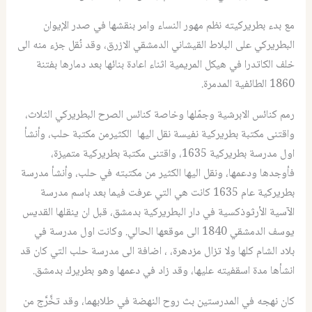
مع بدء بطريركيته نظم مهور النساء وامر بنقشها في صدر الإيوان
البطريركي على البلاط القيشاني الدمشقي الازرق، وقد نُقل جزء منه الى
خلف الكاتدرا في هيكل المريمية اثناء اعادة بنائها بعد دمارها بفتنة
1860 الطائفية المدمرة.
رمم كنائس الابرشية وجمّلها وخاصة كنائس الصرح البطريركي الثلاث،
واقتنى مكتبة بطريركية نفيسة نقل اليها الكثيرمن مكتبة حلب، وأنشأ
اول مدرسة بطريركية 1635، واقتنى مكتبة بطريركية متميزة،
فأوجدها ودعمها، ونقل اليها الكثير من مكتبته في حلب، وأنشأ مدرسة
بطريركية عام 1635 كانت هي التي عرفت فيما بعد باسم مدرسة
الآسية الأرثوذكسية في دار البطريركية بدمشق، قبل ان ينقلها القديس
يوسف الدمشقي 1840 الى موقعها الحالي. وكانت اول مدرسة في
بلاد الشام كلها ولا تزال مزدهرة، ، اضافة الى مدرسة حلب التي كان قد
انشأها مدة اسقفيته عليها، وقد زاد في دعمها وهو بطريرك بدمشق.
كان نهجه في المدرستين بث روح النهضة في طلابهما، وقد تخَّرَّج من