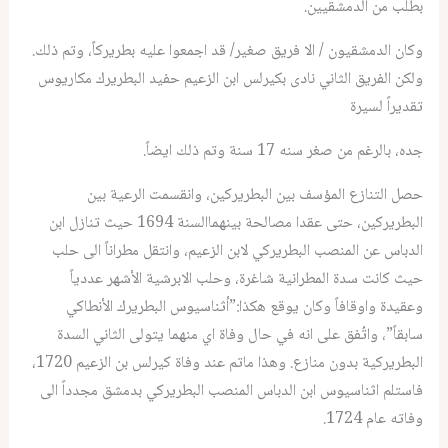
بطلب من الدمشقيين.
وكان الدمشقيون / الا فريق صغير/ قد اجمعوا عليه بطريركاً، وتم ذلك.
ولكن الفريق الثاني نادى بكيرلس ابن الزعيم حفيد البطريرك مكاريوس
تقديراً لسيرة
جده، بالرغم من صغر سنه 17 سنة وتم ذلك ايضاً.
حصل التنازع المؤسف بين البطريركين، وانقسمت الرعية بين
البطريركين، حتى عقدا مصالحة بينهماالسنة 1694 حيث تنازل ابن
الدباس عن المنصب البطريركي لابن الزعيم، وانتقل مطراناً الى حلب
حيث كانت سدة المطرانية شاغرة، وحلب الابرشية الأشهر عددياً
وعقيدة واوقافاً وكان يوقع هكذا:”أثناسيوس البطريرك الأنطاكي
سابقاً”، واتُفق على انه في حال وفاة اي منهما يتولى الثاني السدة
البطريركية بدون منازع. وهذا ماتم عند وفاة كيرلس بن الزعيم 1720،
فاستلم اثناسيوس ابن الدباس المنصب البطريركي بدمشق مجدداً الى
وفاته عام 1724.