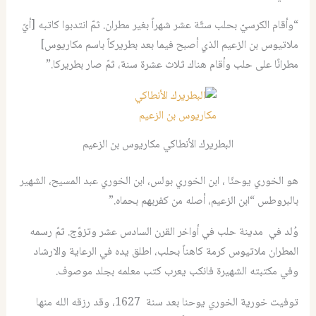
“وأقام الكرسيّ بحلب ستّة عشر شهراً بغير مطران. ثمّ انتدبوا كاتبه [أيّ
ملاتيوس بن الزعيم الذي أصبح فيما بعد بطريركاً باسم مكاريوس]
مطرانًا على حلب وأقام هناك ثلاث عشرة سنة، ثمّ صار بطريركا.”
البطريرك الأنطاكي مكاريوس بن الزعيم
هو الخوري يوحنّا ، ابن الخوري بولس، ابن الخوري عبد المسيح، الشهير
بالبروطس “ابن الزعيم، أصله من كفربهم بحماه.”
وُلد في مدينة حلب في أواخر القرن السادس عشر وتزوّج. ثمّ رسمه
المطران ملاتيوس كرمة كاهناً بحلب، اطلق يده في الرعاية والارشاد
وفي مكتبته الشهيرة فانكب يعرب كتب معلمه بجلد موصوف.
توفيت خورية الخوري يوحنا بعد سنة 1627، وقد رزقه الله منها