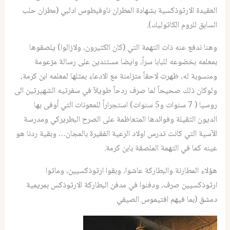
العقيدة الارثوذكسية بشهادة المطران ناوفيطوس ادلبي (مطران حلب
السابق للروم الكاثوليك).
وهنا ندفع عنه ذات التهمة التي (كان الكثيرون، ولازالوا) يلصقوها
بمعلمه بخضوعه للبابا سراً، وايضا مستندين على رسالة مزعومة
ومنسوبة له، ظهرت لاحقاً متزامنة مع الادعاء بمثلها لمعلمه ابن كرمة،
ولوكان ذلك صحيحاً لما صرف ردحاً طويلاً في سفرتيه الشهيرتين الى
روسيا ( 7 سنوات و5 سنوات) استجراراً للمعونات التي أوفى بها
الديون الثقيلة وفوائدها المتعاظمة على الصرح البطريركي ومدرسة
الآسية التي كانت تدرس اولاد الرعية الفقيرة بالمجان… وبقية ردنا هو
عينه كما في التهمة الملصقة بابن كرمة.
هؤلاء المطارنة والبطاركة عاشوا، وبقوا ارثوذكسيين، وماتوا
ارثوذكسيين صرف، ودفنوا في مدفن البطاركة الارثوذكس بمريمية
دمشق (بما فيهم افتيموس الصيفي