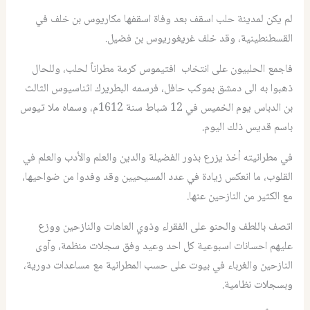
لم يكن لمدينة حلب اسقف بعد وفاة اسقفها مكاريوس بن خلف في
القسطنطينية، وقد خلف غريغوريوس بن فضيل.
فاجمع الحلبيون على انتخاب افتيموس كرمة مطراناً لحلب، وللحال
ذهبوا به الى دمشق بموكب حافل، فرسمه البطريرك اثناسيوس الثالث
بن الدباس يوم الخميس في 12 شباط سنة 1612م، وسماه ملا تيوس
باسم قديس ذلك اليوم.
في مطرانيته أخذ يزرع بذور الفضيلة والدين والعلم والأدب والعلم في
القلوب، ما انعكس زيادة في عدد المسيحيين وقد وفدوا من ضواحيها،
مع الكثير من النازحين عنها.
اتصف باللطف والحنو على الفقراء وذوي العاهات والنازحين ووزع
عليهم احسانات اسبوعية كل احد وعيد وفق سجلات منظمة، وآوى
النازحين والغرباء في بيوت على حسب المطرانية مع مساعدات دورية،
وبسجلات نظامية.