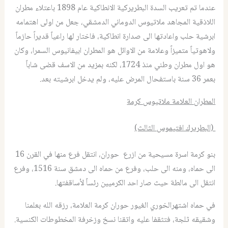
عندما تم تعريب السدة البطريركية الانطاكية عام 1898 باعتلاء مطران
اللاذقية المجاهد ملاتيوس الدوماني الدمشقي، جعل من اولى اهتمامه
ابرشية حلب واعادتها الى صدارة انطاكية، فاختار لها راعياً قديراً حازماً
ولاهوتياً متميزاً وعلامة من الاوائل هو المطران ابيفانيوس السمرا، وكان
هو اول مطران وطني منذ 1724، لكنه بمزيد من الاسف قضى شاباً
بعمر 36 سنة باستفحال المرض عليه، ولم يدخل ابرشيته بعد.
المطران العلامة ملاتيوس كرمة
(البطريرك افتيموس الثالث)
بنو كرمة اسرة مسيحية من ازرع حوران، انتقل فرع منها في القرن 16
الى حماه، ومنه الى حلب، وفرع من حماه الى دمشق سنة 1516، وفرع
انتقل الى مالطة حيث صار احد الكرميين رئساً لأساقفتها.
في حماه اشتهرالخوري الغيور حوران كرمة العلامة، رزقه الله بعلمنا
وشقيقه ثلجة، فتثقفا عليه واتقنا نسخ وزخرفة المخطوطات الكنسية.