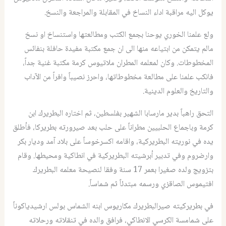
يوكل اليه مراقبة اداء النساخ في المقابلة والمراجعة والنسخ.
ولع علمنا الخوري يوحنا بجمع الكتب ومطالعتها واستنساخ او نسخ
مالم يتمكن من ابتياعه منها الى ان جمع مكتبة مفيدة حافلة بنفائس
المخطوطات. وكان لمعلمه المطران ملاتيوس كرمة مكتبة غنية جداً،
فانكب علمنا على مطالعة مخطوطاتها، واحرز نصيباً وافراً من الآداب
والتاريخ والعلوم الدينية.
التحق راهباً بدير مارسابا الشهير بفلسطين، ثم اختاره البطريرك ابن
كرمة وباجماع الحلبيين مطراناً على حلب بعد صيرورته بطريركا، فأطلق
يده في نوريته البطريركية، واقامه اكسرخوساً على بلاد آمد وديار بكر
وارضروم وفي تدبير أبرشيته البطريركية في انطاكية ومحيطها. وقام
بتزويج ولده صغيرا بعمر 17 سنة وفقا لنصيحة معلمه البطريرك
افتيموس الصاقزي ورسمه مبتدئاً ثم شماساً.
في بطريركيته صيرالبطريرك مكاريوس ابنه الشماس بولس ارشيدياكوناً
على شمامسة الكرسي الانطاكي، فرافق والده في تنقلاته ورحلاته