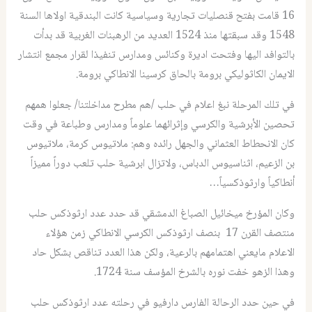
16 قامت بفتح قنصليات تجارية وسياسية كانت البندقية اولاها السنة
1548 وقد سبقتها منذ 1524 العديد من الرهبنات الغربية قد بدأت
بالتوافد اليها وفتحت اديرة وكنائس ومدارس تنفيذا لقرار مجمع انتشار
الايمان الكاثوليكي برومة بالحاق كرسينا الانطاكي برومة.
في تلك المرحلة نبغ اعلام في حلب /هم مطرح مداخلتنا/ جعلوا همهم
تحصين الأبرشية والكرسي وإثرائهما علوماً ومدارس وطباعة في وقت
كان الانحطاط العثماني والجهل رائده وهم: ملاتيوس كرمة، ملاتيوس
بن الزعيم، اثناسيوس الدباس، ولاتزال ابرشية حلب تلعب دوراً مميزاً
أنطاكياً وارثوذكسياً…
وكان المؤرخ ميخائيل الصباغ الدمشقي قد حدد عدد ارثوذكس حلب
منتصف القرن 17 بنصف ارثوذكس الكرسي الانطاكي زمن هؤلاء
الاعلام مايعني اهتمامهم بالرعية، ولكن هذا العدد تناقص بشكل حاد
وهذا الزهو خفت نوره بالشرخ المؤسف سنة 1724.
في حين حدد الرحالة الفارس دارفيو في رحلته عدد ارثوذكس حلب