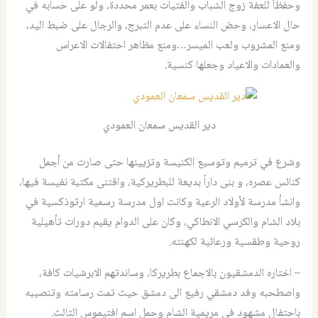
وحفظاً للعفة زوج الشباب والفتيات بعمر محددة، ولو على حسابه في
حال الاعسار، وحض النساء على عدم التبرج، والرجال على ضبط اليد،
ومنع المشروب ولعب الميسر…ومنع مظاهر احتفالات الاعراس
والعمادات والاعياد وجعلها كنسية.
دير القديس سمعان العمودي
وشرع في ترميم وتوسيع الكنيسة وتزيينها حتى صارت من أجمل
كنائس عصره، و بنى داراً بديعة للبطريركية، واقتنى مكتبة نفيسة فيها،
وانشأ مدرسة لأولاد الرعية وكانت اول مدرسة رسمية ارثوذكسية في
بلاد الشام والكرسي الانطاكي، وكان على الدوام يقيم دورات تأهيلية
روحية وطقسية ورعائية لكهنته.
– اختاره الدمشقيون بالاجماع بطريركا، وساندتهم الابرشيات كافة،
واصطحبه وفد دمشقي رفيع الى دمشق حيث تمت رسامته وتنصيبه
باحتفال مشهود في مريمية الشام وحمل اسم افتيموس الثالث.