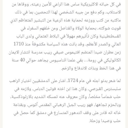
في كل حياته الاكليريكية ساس هذا الراعي الأمين رعيته، ووقاها من
الاستلاب، وكم دفع من جيبه الشخصي لهذا التحصين، بما في ذلك
ماكتبه من كتب ووزعه لحماية هذه الرعية من التبشير المتعاظم الذي
قويت شوكته، بحماية الولاة والقناصل ومن خلفهم السفراء في
القسطنطينية وكان تأثيرهم مهولاً في البلاط العثماني ولدى الباب
العالي والصدر الأعظم، وقد باتت هذه السياسة مكشوفةً منذ 1710
زمن مطران صيدا المنضم افتيموس صيفي ربيب مدرسة انتشار الايمان
الكاثوليكي في رومة… بقي علمنا اثناسيوس يجاهد حوالي 40 سنة
في هذا الخط وبذات الاندفاع والزخم.
لما شعر بدنو اجله في عام 1724، اشار على الدمشقيين اختيار الراهب
سلبسترس القبرصي، وكان هذا ابن اخته فوتين الدباس، ولازمه في
حلب شماساً مخلصاً، وكان معروف عنه تمسكه الشديد بالارثوذكسية،
وبالحزم تجاهها، فهو ربيب الجبل الرهباني المقدس آثوس، وبقناعة
خاله انه قادر على وقف التدهور المتسارع في دمشق كما حصل في
حلب وصيدا وزحلة.