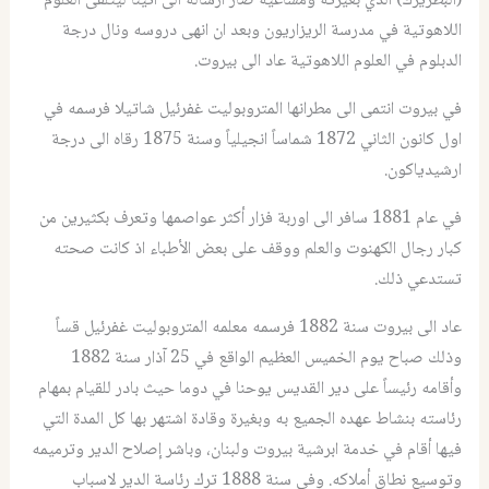
(البطريرك) الذي بغيرته ومساعيه صار ارساله الى أثينا ليتلقى العلوم
اللاهوتية في مدرسة الريزاريون وبعد ان انهى دروسه ونال درجة
الدبلوم في العلوم اللاهوتية عاد الى بيروت.
في بيروت انتمى الى مطرانها المتروبوليت غفرئيل شاتيلا فرسمه في
اول كانون الثاني 1872 شماساً انجيلياً وسنة 1875 رقاه الى درجة
ارشيدياكون.
في عام 1881 سافر الى اوربة فزار أكثر عواصمها وتعرف بكثيرين من
كبار رجال الكهنوت والعلم ووقف على بعض الأطباء اذ كانت صحته
تستدعي ذلك.
عاد الى بيروت سنة 1882 فرسمه معلمه المتروبوليت غفرئيل قساً
وذلك صباح يوم الخميس العظيم الواقع في 25 آذار سنة 1882
وأقامه رئيساً على دير القديس يوحنا في دوما حيث بادر للقيام بمهام
رئاسته بنشاط عهده الجميع به وبغيرة وقادة اشتهر بها كل المدة التي
فيها أقام في خدمة ابرشية بيروت ولبنان، وباشر إصلاح الدير وترميمه
وتوسيع نطاق أملاكه. وفي سنة 1888 ترك رئاسة الدير لاسباب