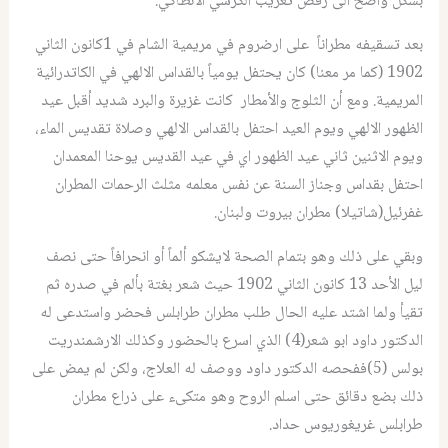
بشكل واضح الى رفض تعريب الكرسي الانطاكي.
بعد تسقيفه مطراناً على ارضروم في مريمية الشام في 1كانون الثاني
1902 (كما مر معنا) كان يحتفل يومياً بالقداس الالهي في الكاتدرائية
المريمية. ومع أن الثلوج والأمطار كانت غزيرة والبرد شديد أقبل عيد
الظهور الالهي ويوم العيد احتفل بالقداس الالهي وصلاة تقديس الماء،
ويوم الاثنين ثاني عيد الظهور اي في عيد القديس يوحنا المعمدان
احتفل بقداس وجناز السنة عن نفس معلمه مثلث الرحمات المطران
غفرئيل(شاتيلا) مطران بيروت ولبنان.
وبقي على ذلك وهو بتمام الصحة لايشكو ألماً أو انحرافاً حتى نصف
ليل الأحد 13 كانون الثاني 1902 حيث شعر بغتة بألم في صدره ثم
تقيأ ولما اشتد عليه الحال طلب مطران طرابلس فحضر واستدعى له
الدكتور داود ابو شعر(4) الذي اسرع بالحضور وكذلك الارشمندريت
بولس (5)ففحصه الدكتور داود ووصف له العلاج، ولكن لم يمض على
ذلك بضع دقائق حتى اسلم الروح وهو متكىء على ذراع مطران
طرابلس غريغوريوس حداد.