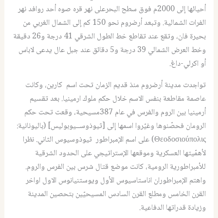
أحيائها إلى 2000م فوق سطح البحرعلى نهر قره صوه أحد روافد نهر
الفرات الشمالية. وتبعد أرضروم نحو 150 كم إلى الشمال الغربي من
بحيرة فان، وتقع عند تقاطع خط الطول الشرقي 41 درجة و26 دقيقة
وخط العرض الشمالي 39 درجة و5 دقائق عند جبل عال يدعى لاباس
أو اكرلي-داغ.
تواجدت مدينة أرضروم منذ قديم الزمان تحت اسم كارين، وكانت
عاصمة مقاطعة بنفس الاسم خلال حكم ملوك ارمينيا. بعد تقسيم
أرمينيا بين الروم والفرس في عام 387مسيحية، وقعت تحت حكم
الرومان فحصّنوها وغيّروا اسمها إلى [ثيوذوســيوبوليس] (باليونانية:
Θεοδοσιούπολις) على اسم الإمبراطور ثيوذوسيوس الثاني. نظرا
لأهمّيتها العسكرية وموقعها الإستراتيجي على الحدود الشرقية
للأمبراطورية الرومية، كانت موضع قتال شرس بين الفرس والروم.
واهتم الإمبراطوران اناستاسيوس الأول ويوستنيانوس الاول اواخر
القرن الخامس ومطلع القرن السادس المسيحيّين بتحصين المدينة
وزيادة قدراتها الدفاعية.