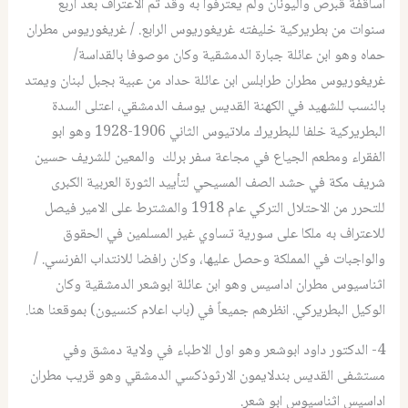
اساقفة قبرص واليونان ولم يعترفوا به وقد تم الاعتراف بعد اربع
سنوات من بطريركية خليفته غريغوريوس الرابع. / غريغوريوس مطران
حماه وهو ابن عائلة جبارة الدمشقية وكان موصوفا بالقداسة/
غريغوريوس مطران طرابلس ابن عائلة حداد من عبية بجبل لبنان ويمتد
بالنسب للشهيد في الكهنة القديس يوسف الدمشقي، اعتلى السدة
البطريركية خلفا للبطريرك ملاتيوس الثاني 1906-1928 وهو ابو
الفقراء ومطعم الجياع في مجاعة سفر برلك والمعين للشريف حسين
شريف مكة في حشد الصف المسيحي لتأييد الثورة العربية الكبرى
للتحرر من الاحتلال التركي عام 1918 والمشترط على الامير فيصل
للاعتراف به ملكا على سورية تساوي غير المسلمين في الحقوق
والواجبات في المملكة وحصل عليها، وكان رافضا للانتداب الفرنسي. /
اثناسيوس مطران اداسيس وهو ابن عائلة ابوشعر الدمشقية وكان
الوكيل البطريركي. انظرهم جميعاً في (باب اعلام كنسيون) بموقعنا هنا.
4- الدكتور داود ابوشعر وهو اول الاطباء في ولاية دمشق وفي
مستشفى القديس بندلايمون الارثوذكسي الدمشقي وهو قريب مطران
اداسيس اثناسيوس ابو شعر.