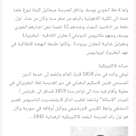
ولما لاحظ الخوري يوسف وناظر المدرسة ميخائيل كليلة نبوغ علمنا
ضماه الى الكلية اللاهوتية بالرغم من صغر سنه وكان من عداد اول
دفعة من التلاميذ النجباء وعددهم 12 تلميذا ممن اختارهم الخوري
يوسف ومنهم ملاتيوس الدوماني ( مطران اللاذقية- البطريرك)
وغفرئيل شاتيلا (مطران بيروت)…وكانوا طليعة النهضة الانطاكية في
عهد البطريرك ايروثيوس
حياته الاكليريكية
توفي والده في عام 1858 فترك العالم وانضم الى خدمة الدين
المسيحي فلبس الاسكيم الرهباني في دير القديسة تقلا البطريركي في
معلولا وأقام فيه مدة الى اواخر سنة 1859 فسافر الى طرابلس /
الميناء “الاسكلة” وتتلمذ للطيب الذكر الارشمندريت اثناسيوس قصير
الدمشقي واعظ الكرسي الاورشليمي ووكيل أوقافه في سورية وكان
هو اول رائد لمدرسة البلمند الاكليريكية الرهبانية 1845…