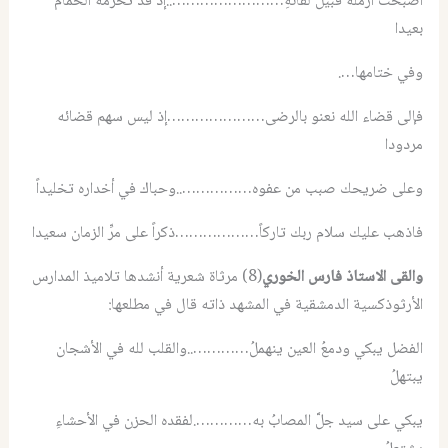
أصبحت أرملةً قبيل لقائهِ……………………..إذ قد تخرمه الحمام
بعيدا
وفي ختامها….
فإلى قضاء الله نعنو بالرضى…………………إذ ليس سهم قضائه
مردودا
وعلى ضريحك صبب من عفوه……………..وحباك في أخداره تخليداً
فاذهب عليك سلام ربك تاركاً………………ذكراً على مرِّ الزمان سعيدا
والقى الاستاذ فارس الخوري
(8) مرثاة شعرية أنشدها تلاميذ المدارس
الأرثوذكسية الدمشقية في المشهد ذاته قال في مطلعها:
الفضل يبكي ودمعُ العين ينهملُ…………..والقلب لله في الأشجان
يبتهلُ
يبكي على سيد جلَّ المصابُ به………….لفقده الحزن في الأحشاءِ