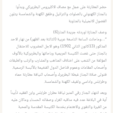
حضر المطارنة على عجل مع مصاف الاكليروس البطريركي وبدأوا
بالجناز الكهنوتي بالصلوات والتراتيل وطفق الكهنة والشمامسة يتلون
الفصول الانجيلية بالمناوبة
وصف الجنازة اوردته جريدة المنار(6)
“…وماحانت الساعة التاسعة عربية (الثالثة بعد الظهر) من نهار الاحد
المذكور (13كانون الثاني 1902) وهو الاجل المضروب للاحتفال
بالجناز حتى غصت الكنيسة المريمية وباحاتها والبطريركية بالألوف
المؤلفة من الشعب على اختلاف المذاهب والمشارب والرتب والطبقات
وأصحاب المقامات وعموم قناصل الدول الفخيمة بالألبسة الرسمية.
فتولى صلاة الجناز غبطة البطريرك وأصحاب النيافة مطارنة حماه
وطرابلس واداسي ولفيف الكهنة والشمامسة.
وبعد انتهاء الجناز رقي المنبر نيافة مطران طرابلس وابن الفقيد تأبيناً
آية في البلاغة عدد فيه مناقبه الغراء وصفاته الحسناء وماكان عليه
من الغيرة والتقوى والاهتمام بخدمة الكنيسة المقدسة والمحبة