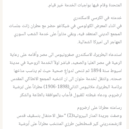
المتحدة وقام فيها بواجبات الخدمة خير قيام.
خدمته في الكرسي الاسكندري
في اثناء المعرض الكولومبي في شيكاغو حضر مع مطران زانت جلسات
المجمع الديني المنعقد فيه، وبقي مثابراً على خدمة الشعب السوري
المهاجر الى اميركا الشمالية.
استدعاه البطريرك الاسكندري صفرونيوس الى مصر وأقامه على رعاية
الرعية في مصر العليا والصعيد، فباشر اولاً الخدمة الروحية في مدينة
اسيوط سنة 1894 ثم تنحى لدواعٍ صحية حيث لم يناسب مناخها
صحته، وانتقل لخدمة حلوان الى ان انتخبه المجمع الانطاكي المقدس
برئاسة البطريرك ملاتيوس الثاني(1898-1906) مطراناً على ابرشية
ارضروم، ودعاه غبطته للقبول فأجاب بالموافقة بالطاعة والشكر
رسامته مطرانا على ارضروم
وصفت جريدة المنار البيروتية(2) “حفل الاحتفال بتسقيف قدس
الارشمندريتي كير قسطنطين طرزي المنتخب مطراناً على أبرشية