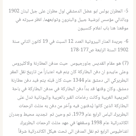
5- المطران بولس ابو عضل الدمشقي اول مطران على جبل لبنان 1902
وبالتالي مؤسس ابرشية جبيل والبترون وتوابعهما، انظر سيرته في
موقعنا هنا باب اعلام كنسيون
6- جريدة المنار البيروتية العدد 12 السبت في 19 كانون الثاني سنة
1902 السنة الرابعة ص177-178
(7) هو مقام القديس جاورجيوس حيث مدفن المطارنة والاكليروس
وعلى مايبدو ان دفن البطاركة كان يتم فيه اعتباراً من تاريخ نقل المقر
البطريركي الى دمشق عام 1344 حيث كان قبله يتم فيد دفن مطارنة
دمشق، وكان وقتها قد بدأ دفن البطاركة في مدفن البطاركة في باحة
المريمية الغربية وكانت رخامات القبر بالعربية واليونانية تدل على
البطاركة الذين كانوا يُدفنون فيه وآخر من دفن به مثلث الرحمات
البطريرك الياس الرابع عام 1979، ثم وحين تم تجديد محيط وجدران
الكاتدرائية عام 1998 وسقفها في عهد مثلث الرحمات البطريرك
اغناطيوس الرابع تم نقل المدفن الى تحت هيكل الكاتدرائية شرقاً