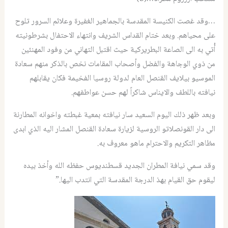
…وقد غصت الكنيسة المقدسة بالجماهير الغفيرة وعلائم السرور تلوح
على محياهم. وبعد ختام القداس الشريف وانتهاء الاحتفال بشرطونيته
أُتي به الى الصاعة البطريركية حيث اقتبل التهاني من وفود المهنئين
من ذوي الوجاهة والفضل وأصحاب المقامات نخص بالذكر منهم سعادة
الموسيو بيلايف القنصل العام لدولة روسيا الفخيمة فكان يقابلهم
نيافته باللطف والايناس شاكراً لهم حسن عواطفهم.
وبعد ظهر ذلك اليوم السعيد سار نيافته بمعية غبطته واخوانه المطارنة
الى دار القونصلاتو الروسية لزيارة سعادة القنصل المشار اليه الذي ابدى
مظاهر التكريم والاحترام ماهو معروف به.
وقد سمي نيافة المطران الجديد قسطنديوس حفظه الله وأخذ بيده
ليقوم حق القيام بهذ الدرجة المقدسة التي انتدب اليها.”