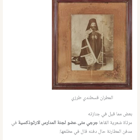
المطران قسطندي طرزي
بعض مما قيل في جنازته
مرثاة شعرية القاها
جرجي متى عضو لجنة المدارس الارثوذكسية
في
مدفن المطارنة حال دفنه قال في مطلعها: