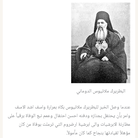
البطريرك ملاتيوس الدوماني
عندما وصل الخبر للبطريرك ملاتيوس بكاه بمرارة واسف اشد الاسف
وامر بأن يحتفل بجنازه ودفنه احسن احتفال وعمم نبع الوفاة برقياً على
مطارنة الابرشيات والى ابرشية ارضروم التي ترملت بوفاة من كان
مؤهلاً لقيادتها بنجاح كما كان مأمولاً.