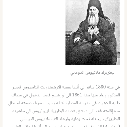
البطريرك ملاتيوس الدوماني
في سنة 1860 سافر الى أثينا بمعية الارشمندريت اثناسيوس قصير
المذكور وعاد منها سنة 1861 الى اورشليم قصد الدخول في مصاف
طلبة اللاهوت في مدرسة المصلبة الا انه بسبب انحراف صحته لم تطل
مدة إقامته فعاد الى دمشق، فضمه البطريرك ايروثيوس الى حاشيته
البطريركية وجعله تحت رعاية وارشاد الأب ملاتيوس الدوماني