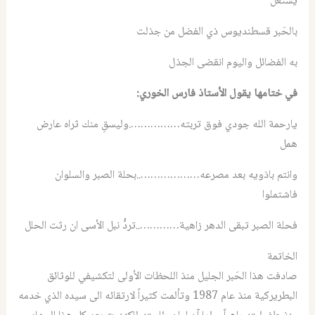
يشتعلُ
بالحَبر قسطنديوس ذي الفضل من جذلت
به الفضائل واليوم انقضى الجذل
في ختامها يقول الأستاذ فارس الخوري:
يارحمة الله جودي فوق تربته…………….وليسقِ منك ثراه عارض
همل
وانتم باذويه بعد مصرعه………………..بحلة الصبر والسلوان
فاشتملوا
فحلة الصبر تبقى الدهر زاهية…………..تردُّ نبل الأسى ان رثت الحلل
الخاتمة
صادفت هذا الحَبر الجليل منذ اللحظات الأولى لتكشيفي للوثائق
البطريركية منذ عام 1987 وتألمت كثيراً لارتقائه الى سيده الذي خدمه