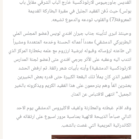
القديس جاورجيوس الارثوذكسية خارج الباب الشرقي مقابل باب
بولس) حيث دُفن الفقيد الجليل في مقبرة البطاركة القديمة
المعروفة(7) والقلوب تودعه والدموع تشيعه.
وحينئذ انبرى لتأبينه جناب جبران افندي لويس (عضو المجلس الملي
البطريركي الدمشقي) معدداً أعماله الحسنة وخدمه المتعددة ومشيراً
الى طاعته لرؤسائه وقبوله ابرشية ارزروم مع علمه بخطارة المركز الذي
انتدب اليه وعقبه على الأثر جرجي افندي متى (عضو لجنة المدارس
الارثوذكسية الدمشقية) وأبنه بأبيات شعر رائقة. ثم ارفض الحشد
الغفير الذي كان يملأ تلك البقعة الكبيرة حتى قدره بعض الخبيرين
بعشرين الفاً وهم يترحمون على هذا الفقيد الكريم ويذكرونه بالخير
الجميل.” انتهى الاقتباس عن المنار.
وقد اقام غبطته والمطارنة ولفيف الاكليروس الدمشقي يوم الاحد
التالي صباحاً الذبيحة الالهية بمناسبة مرور اسبوع على ارتقائه في
الكاتدرائية المريمية التي غصت بالشعب.