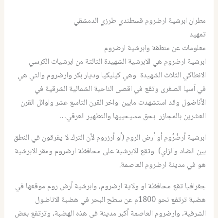
مطران ابرشية ارضروم قسطندي طرزي الدمشقي
تمهيد
معلومات عن منطقة وابرشية ارضروم
ابرشية ارضروم هي الابرشية الشهيدة الثالثة من ابرشيات الكرسي
الانطاكي الثلاث الشهيدة وهي كيليكيا وديار بكر وارضروم والتي هي
في آسيا الصغرى وتقع في اقصى الناحية الشمالية الشرقية في
الأناضول وقد استشهدت مابين اواخر القرن التاسع عشر واوائل القرن
العشرين بالمجازر بحق مسيحييها والتطهير العرقي…
ابرشية أرضُرُّوم أو أرض الروم (أو أرزروم لأن الترك لا يفرقون في النطق
بين الضاد والزاي) وتقع الابرشية على محافظة ارضروم ومقر الابرشية
هو في مدينة ارضروم العاصمة.
جغرافيا تقع محافظة او ولاية ارضروم، وابرشية أرض روم موقعها في
هضبة ترتفع نحو 1800م عن سطح البحر في هضبة الاناضول
الشرقية، وارضروم العاصمة أكبر مدينة في هذه الهضبة، وترتفع بعض