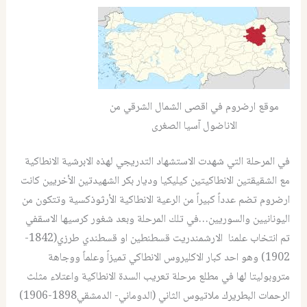
موقع ارضروم في اقصى الشمال الشرقي من
الاناضول آسيا الصغرى
في المرحلة التي شهدت الاستشهاد التدريجي لهذه الابرشية الانطاكية
مع الشقيقتين الانطاكيتين كيليكيا وديار بكر الشهيدتين الأخريين كانت
ارضروم تضم عدداً كبيراً من الرعية الانطاكية الأرثوذكسية وتتكون من
اليونانيين والسوريين…في تلك المرحلة وبعد شغور كرسيها الاسقفي
تم انتخاب علمنا الارشمندريت قسطنطين او قسطندي طرزي(1842-
1902) وهو احد كبار الاكليروس الانطاكي تميزاً وعلماً ووجاهة
متروبوليتا لها في مطلع مرحلة تعريب السدة الانطاكية واعتلاء مثلث
الرحمات البطريرك ملاتيوس الثاني (الدوماني- الدمشقي1898-1906)