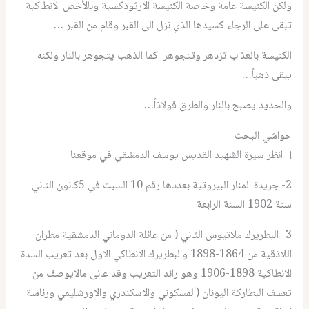
ولكن الكنيسة عامة وخاصة الكنيسة الارثوذكسية وبالأخص الانطاكية
تبقى على الرجاء كسيدها الذي نزل الى القبر وقام من القبر …
الكنيسة بالعذاب تزدهر وتتجوهر كما الذهب يتجوهر بالنار ولكنه
يبقى ذهباً…
والحديد يصبح بالنار والطرق فولاذاً…
حواشي البحث
!- انظر سيرة الشهيد القديس يوسف الدمشقي في موقعنا
2- جريدة المنار البيروتية بعددها رقم 10 السبت في 5كانون الثاني
سنة 1902 السنة الرابعة
3- البطريرك ملاتيوس الثاني ( من عائلة الدوماني الدمشقية مطران
اللاذقية من 1864-1898 والبطريرك الانطاكي الاول بعد تعريب السدة
الانطاكية 1898-1906 وهو رائد التعريب وقد عانى مالايوصف من
تعسف البطاركة اليونان (المسكوني والاسكندري والاورشليمي ورئاسة