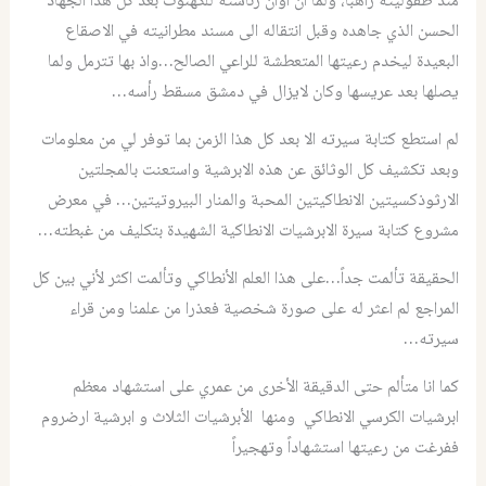
منذ طفوليته راهباً، ولما آن اوان رئاسته للكهنوت بعد كل هذا الجهاد
الحسن الذي جاهده وقبل انتقاله الى مسند مطرانيته في الاصقاع
البعيدة ليخدم رعيتها المتعطشة للراعي الصالح…واذ بها تترمل ولما
يصلها بعد عريسها وكان لايزال في دمشق مسقط رأسه…
لم استطع كتابة سيرته الا بعد كل هذا الزمن بما توفر لي من معلومات
وبعد تكشيف كل الوثائق عن هذه الابرشية واستعنت بالمجلتين
الارثوذكسيتين الانطاكيتين المحبة والمنار البيروتيتين… في معرض
مشروع كتابة سيرة الابرشيات الانطاكية الشهيدة بتكليف من غبطته…
الحقيقة تألمت جداً…على هذا العلم الأنطاكي وتألمت اكثر لأني بين كل
المراجع لم اعثر له على صورة شخصية فعذرا من علمنا ومن قراء
سيرته…
كما انا متألم حتى الدقيقة الأخرى من عمري على استشهاد معظم
ابرشيات الكرسي الانطاكي ومنها الأبرشيات الثلاث و ابرشية ارضروم
ففرغت من رعيتها استشهاداً وتهجيراً