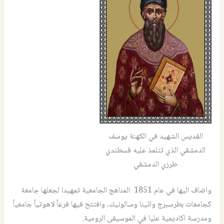
القديس الشهيد في الكهنة يوسف
الدمشقي الذي تتلمذ عليه قسطندي
طرزي الدمشقي
واضاف اليها في عام 1851 المناهج الجامعية تمهيدا لجعلها جامعة
كجامعات بطرسبرج واثينا وسالونيك، وافتتح فيها فرعاً لاهوتياً جامعياً
ومدرسة اكاديمية عليا في الموسيقى الرومية.