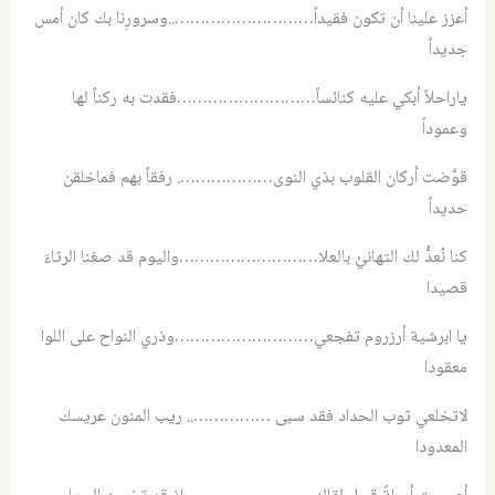
أعزز علينا أن تكون فقيداً………………………..وسرورِنا بك كان أمس
جديداً
ياراحلاً أبكي عليه كنائساً………………………فقدت به ركناً لها
وعموداً
قوَّضت أركان القلوب بذي النوى………………. رفقاً بهم فماخلقن
حديداً
كنا نُعدُّ لك التهانيْ بالعلا………………………واليوم قد صغنا الرثاءَ
قصيدا
يا ابرشية أرزروم تفجعي………………………وذري النواح على اللوا
معقودا
لاتخلعي ثوب الحداد فقد سبى …………….. ريب المنون عريسك
المعدودا