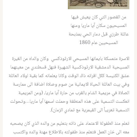
من القصور التي كان يعيش فيها
المسيحيون سكان آيا ماريا ومنها
عائلة طرزي قبل دمار الحي بمذبحة
المسيحيين عام 1860
الاسرة متمسكة بايمانها المسيحي الارثوذكسي وكان والداه من الغيرة
المسيحية الدمشقية الارثوذكسية الشهيرة فنهل قسطندي من معينهما
عشق الكنيسة ككل اقرانه ذاك الوقت وكانا يعلمانه كما بقية اولاد العائلة
وفي بيت العائلة الحياة الايمانية من صوم وصلاة اضافة الى ممارسة
الصلاة في مريمية الشام بالقرب من حارة آيا ماريا، (ومن المريمية
انعكست التسمية على هذه المنطقة وحملت اسمها آيا ماريا…وتحولت
التسمية تعريباً الى القيمرية مع تمادي الزمان).
تعلم منذ الطفولة الاعتماد على ذاته بتعليم من والده الذي كان يصحبه
معه الى خان العمل فتعلم منذ طفولته بالاطلاع مهنة والده واكتسب