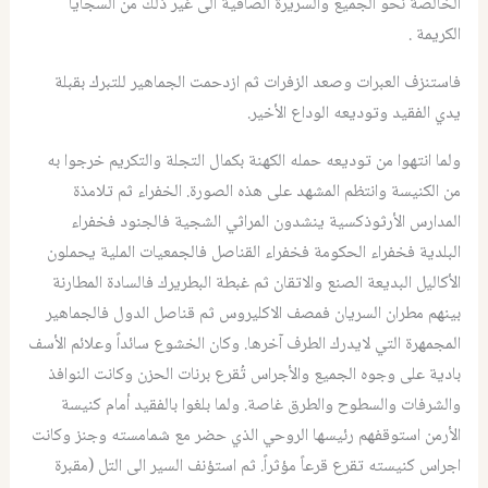
الخالصة نحو الجميع والسريرة الصافية الى غير ذلك من السجايا
الكريمة .
فاستنزف العبرات وصعد الزفرات ثم ازدحمت الجماهير للتبرك بقبلة
يدي الفقيد وتوديعه الوداع الأخير.
ولما انتهوا من توديعه حمله الكهنة بكمال التجلة والتكريم خرجوا به
من الكنيسة وانتظم المشهد على هذه الصورة. الخفراء ثم تلامذة
المدارس الأرثوذكسية ينشدون المراثي الشجية فالجنود فخفراء
البلدية فخفراء الحكومة فخفراء القناصل فالجمعيات الملية يحملون
الأكاليل البديعة الصنع والاتقان ثم غبطة البطريرك فالسادة المطارنة
بينهم مطران السريان فمصف الاكليروس ثم قناصل الدول فالجماهير
المجمهرة التي لايدرك الطرف آخرها. وكان الخشوع سائداً وعلائم الأسف
بادية على وجوه الجميع والأجراس تُقرع برنات الحزن وكانت النوافذ
والشرفات والسطوح والطرق غاصة. ولما بلغوا بالفقيد أمام كنيسة
الأرمن استوقفهم رئيسها الروحي الذي حضر مع شمامسته وجنز وكانت
اجراس كنيسته تقرع قرعاً مؤثراً. ثم استؤنف السير الى التل (مقبرة