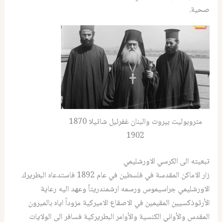
صحية.
متروبوليت بيروت والبنان غفرئيل شاتيلا 1870
1902
تبعيته الى الكرسي الاورشليمي
زار الاماكن المقدسة في فلسطين في عام 1892 فاستدعاه البطريرك
الاورشليمي جراسيموس ورسمه ارشمندريتاً وعهد اليه رعاية
الأرثوذكسيين المقيمين في الاصقاع الاميركية مزوداً اياه بالميرون
المقدس والأواني الكنسية والأوامر البطريركية فسافر الى الولايات