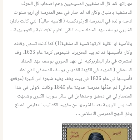
مهاراتها كما كل الدمشقيين المسيحيين وهم اصحاب كل الحرف
الدمشقية بامتياز، وكان انه لما صار في عمر المدرسة اي اربع سنوات
ادخله والده في المدرسة الارثوذكسية ( الآسية حالياً) التي كانت بادارة
الخوري يوسف مهنا الحداد حيث تلقى العلوم الابتدائية والتوجيهية…
والآسية او الكلية الارثوذكسية الدمشقية(1) كما كانت تسمى وقتئذ
وكان تأسيسها قد تم بيد البطريرك افتيموس كرمة عام 1635، وقد
استمرت في دار البطريركية الى عهد الخوري يوسف مهنا الحداد
الدمشقي ( الشهيد في الكهنة القديس يوسف الدمشقي الذي اعاد
تأسيسها في عام 1836 في بيت وقف وفيه شجرة آس كبيرة (موقعها
الحالي) ثم حدّثَّها مدرسة حديثة عام 1840 وكانت الاولى في هذا
المضمار لي في دمشق وحدها بل في سائر سورية الكبرى وشابهت
المدارس الاوربية بعدما اخرجها من مفهوم الكتاتيب التعليمي الشائع
وفق النهج المدرسي الاسلامي…