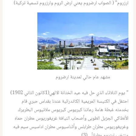
ارزروم” ( الصواب ارضروم يعني ارض الروم وارزروم تسمية تركية)
مشهد عام حالي لمدينة ارضروم
” يوم الثلاثاء الذي حل فيه عيد الختانة الالهي(1كانون الثاني 1902)
احتفل في الكنيسة المريمية الكاتدرائية عندنا بقداس حبري قام
بخدمته غبطة هامة رعاتنا كيريوس كيريوس ملاتيوس البطريرك
الأنطاكي الجزيل الطوبى وأصحاب النيافة غريغوريوس مطران حماه
وغريغوريوس مطران طرابلس وأثناسيوس مطران اداسيس سيم فيه
منتخب ارزروم مطراناً…(3)