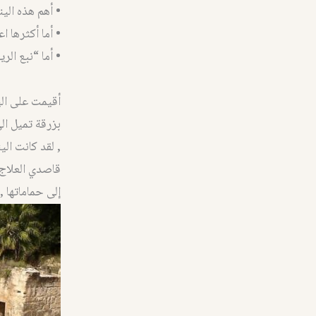
• أهم هذه الين
• أما أكثرها ا
• أما “نبع ال
أقيمت على الي
بزرقة تميل ال
, لقد كانت ال
قاصدي العلاج 
إلى حماماتها ,