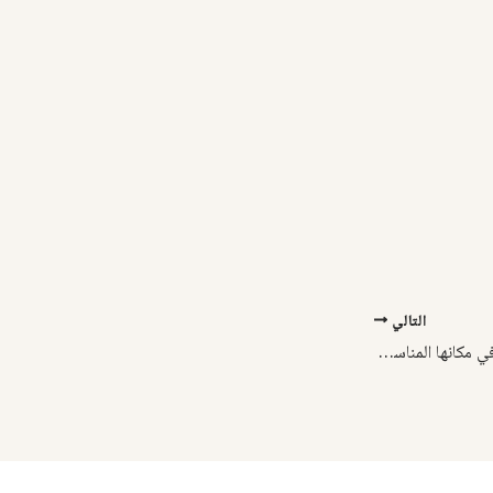
التالي
كلمة “آمين”: هل نستعملها في مكانها المناسب؟