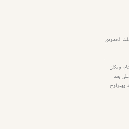
مثلث الحدودي
.
ورية والينابيع الساخنة الموجودة فيها هي وجهة علاجية منذ أكثر من ٢٠٠٠ عام، ومكان
على بعد
اه في الساعة، ويتراوح