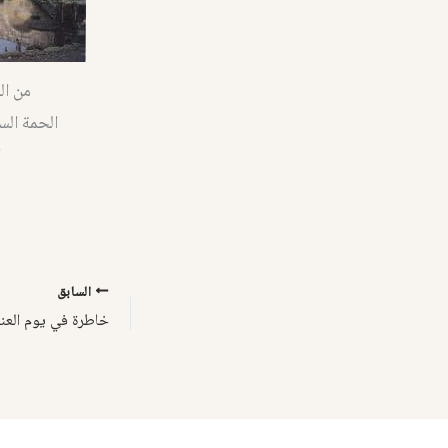
من ال
الحمة الس
ا
السابق
خاطرة في يوم العن