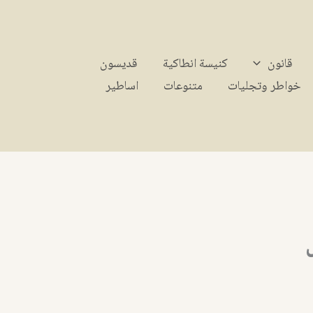
قانون
كنيسة انطاكية
قديسون
خواطر وتجليات
متنوعات
اساطير