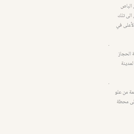
 الباص
 الى تلك
لأعلى في
.
 الحجاز
مدينة
.
مة من علو
الى محطة