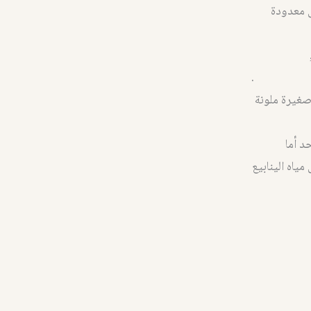
ئق معدودة
.
صغيرة ملونة
د أما
ياه الينابيع