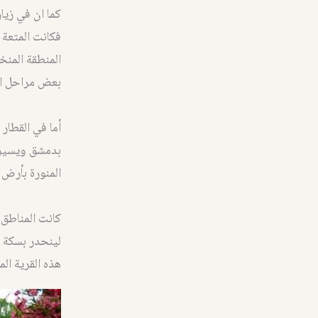
كما ان في زيار
فكانت المتعة أ
المنطقة المنخ
بعض مراحل ا
أما في القطار
بدمشق ويسير 
المنورة بأرض 
كانت المناطق 
لينحدر بسكة ح
هذه القرية المنخفضة مايقارب 0