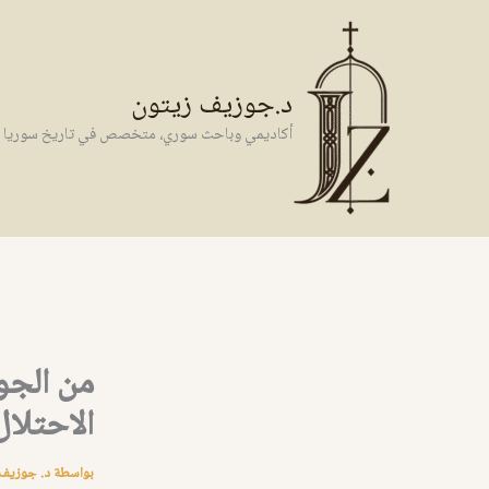
خطي
لى
لمحتوى
د.جوزيف زيتون
أكاديمي وباحث سوري، متخصص في تاريخ سوريا وال
من الجول
الاحتلال
بواسطة
د. جوزيف