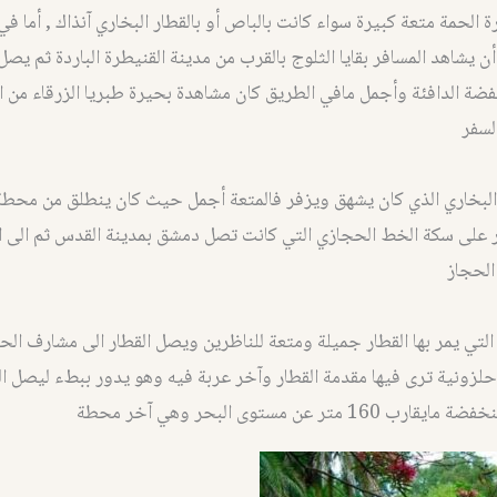
ة الحمة متعة كبيرة سواء كانت بالباص أو بالقطار البخاري آنذاك , أما في
ن يشاهد المسافر بقايا الثلوج بالقرب من مدينة القنيطرة الباردة ثم يصل
فضة الدافئة وأجمل مافي الطريق كان مشاهدة بحيرة طبريا الزرقاء من ا
لسفر
 البخاري الذي كان يشهق ويزفر فالمتعة أجمل حيث كان ينطلق من محطة
على سكة الخط الحجازي التي كانت تصل دمشق بمدينة القدس ثم الى ال
الحجاز
التي يمر بها القطار جميلة ومتعة للناظرين ويصل القطار الى مشارف الح
لزونية ترى فيها مقدمة القطار وآخر عربة فيه وهو يدور ببطء ليصل 
16 متر عن مستوى البحر وهي آخر محطة