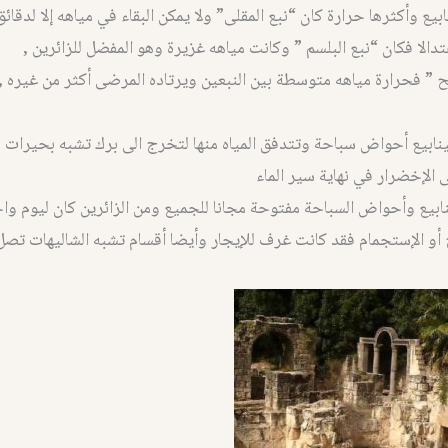
ابيع وأكثرها حرارة كان “نبع المقلى” ولا يمكن البقاء في مياهه إلا لدقا
عتدالا فكان “نبع البلسم ” وكانت مياهه غزيرة وهو المفضل للزائرين ,
ريح ” فحرارة مياهه متوسطة بين النبعين ويرتاده المرضى أكثر من غيره ,
نابيع أحواض سباحة وتتدفق المياه منها لتخرج الى برك تشبه بحيرات 
ى الإخضرار في نهاية سير الماء
ينابيع وأحواض السباحة مفتوحة مجانا للجميع ومن الزائرين كان ليوم واح
أو الإستجمام فقد كانت غرف للإيجار وأيضا أقسام تشبه الشاليهات تصل م