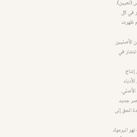
س (نعيين).
ر في كل
ثم ظهرت
ان الأصليين
انتشار في
إنتاج
لأدباء
الأصلي.
نصر جديد
ة الحق إلى
نهر اليرموك