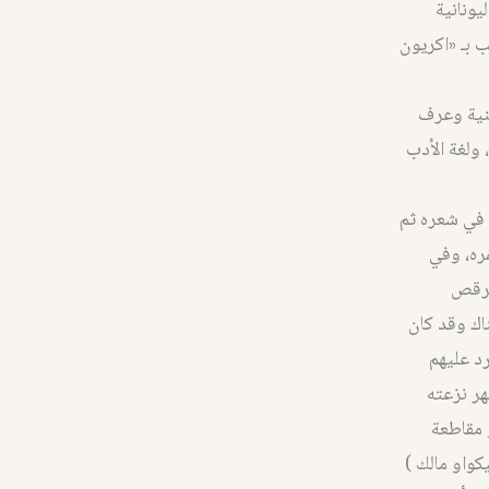
يونانية
ب بـ «اكريون
لسطينية وعرف
 ولغة الأدب
ل في شعره ثم
ين من عمره، وفي
لرقص
اك وقد كان
رد عليهم
هر نزعته
 مقاطعة
كواو مالك )