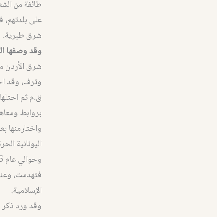
طائفة من الشعر
شرق طبرية.
وقد وصفها ال
شرق الأردن مق
بروابط ومعاهد
واختارمنها بع
اليونانية الح
فتهدمت، وعندم
الإسلامية.