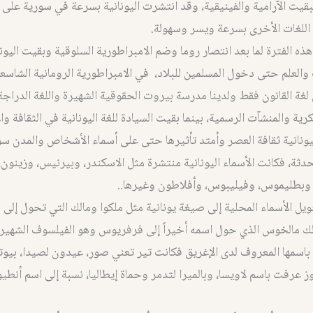
قيت الآرامية والفينيقية، وقد انتشرت اليونانية بسرعة في سورية على 
م اللغات الأخرى بسرعة ويسر وسهولة.
ه الفترة لما بعد انتصار روما وضم الامبراطورية السلوقية وبقيت اليونا
 والعلم حتى دخول المسلمين للبلاد، في الامبراطورية الرومانية الشاسعة
 لغة القانون فقط ولدينا مدرسة بيروت الحقوقية الشهيرة واللغة الدراجة
ية والمنشآت الرسمية، بينما بقيت السيادة للغة اليونانية في الثقافة والا
نانية ثقافة العصر وأمتد تأثيرها حتى على أسماء الأشخاص والمدن سو
محدثة، فكانت الأسماء اليونانية منتشرة مثل الاسكندر، وبيرنيس، وزينون،
بطليموس، وفيليبوس، وأفلاطون وغيرها..
ل الأسماء المحلية إلى صيغة يونانية مثل ملكوا ومالك التي تحول إلى 
ذلك مالخوس الذي حول اسمه أخيراً إلى فرفريوس وهو الفيلسوف الشهير
 باسمها المعروف لدى الإغريق فكانت تير تعني صور، عيدون لصيدا، بيو
 عرفت باسم لاويسا، وبالميرا لتدمر وحماة إيطاليا، نسبة إلى اسم أنطي