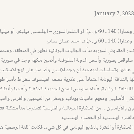
January 7, 2023
ي – الهلنستي ميليغر، أو ميلياغروس
 م) د. احمد غسان سبانو
ندر المقدوني لسورية بدأت الجاليات اليونانية تظهر في المنطقة، وعندم
 سلوقس بسورية وأسس الدولة السلوقية وأصبح ملكها، وجدَ في سورية ش
 عاشها وتسلسلت لديه منذ أن وجد الإنسان وقد سار على نهج الاسكندر
 بالثقافة اليونانة اعتماداً على نظرية معلمه الفيلسوف سقراط بأمبراطو
الثقافة اليونانية، فأقام سلوقس المدن الجديدة اللاذقية وأفاميا وأنطاك
كان الأصليين ومعهم حاميات يونانية وبعض من الميديين والفرس والعيل
ون والآراميون… من الحضارة اليونانية والفارسية لتمتزجا معاً مشكلة فت
فترة الهلنستية أو الحضارة الهلنستيه.
حضارة أو الفترة بالطابع اليوناني في كل شيء. فكانت اللغة الرسمية هي ا