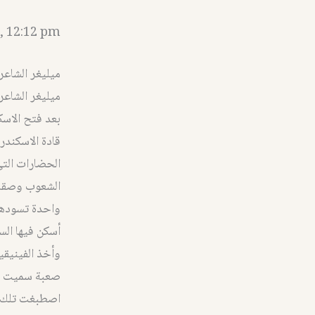
, 12:12 pm
ميليغر الشاعر وغدارا( 140 ـ 60 ق. م) او الشاعرالسور
ميليغر الشاعر وغدارا( 140 ـ 60 ق.
بعد فتح الاسك
قادة الاسكندر
الحضارات التي
الشعوب وصقلها
واحدة تسودها 
أسكن فيها الس
وأخذ الفينيقي
صعبة سميت بال
اصطبغت تلك ال