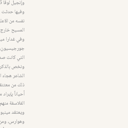
وفيها حدثت م
نفسه من الاعل
المسيح خارج إ
وفي غدارا ميا
جورجيسيون، وق
التي كانت صدى
ونخص بالذكر 
ذلك من معتنقي
أحياناً بإيرا
الفلاسفة منهم
ويعتقد مينبوس
وهوارس، ومن ت