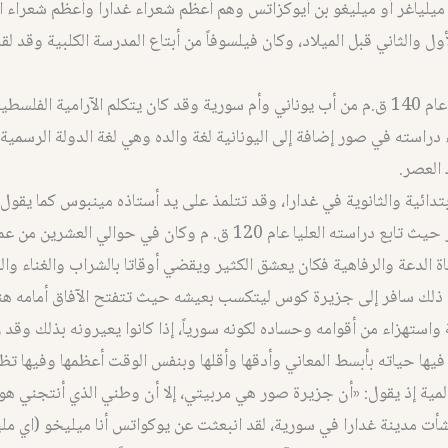
يلياغر أو ميليغو بن أيوكزاتس وهم أعظم شعراء غدارا وأعظم شعراء ال
ول والثاني قبل الميلاد، وكان فيلسوفاً من أبتاع المدرسة الكلبية وقد لق
ولد في غدارا عام 140 ق.م من أب يوناني وأم سورية وقد كان يتكلم الآرامية الف
ء دراسته في صور إضافة إلى اليونانية لغة والده وهي لغة الدولة الرسمية،
 العصر.
بتدائية والثانوية في غدارا، وقد تتلمذ على يد أستاذه مينبوس كما يقو
سافر إلى صور حيث تابع دراسته العليا عام 120 ق. م وكان في حوالي العشر
الدعة والرفاهية فكان يعشق الكثير ويقضي أوقاتا بالشراب والغناء وا
 ذلك سافر إلى جزيرة كوس ليتكسب بعيشه حيث تتفتح الآفاق أمامه هن
ستهزاء من أقوامه وحساده لكونه سورياً، إذا كانوا يعيرونه بذلك وقد 
ها حياته بأبسط المعاني وأدقها وأقلها وبنفس الوقت أعظمها وفيها تظ
عالمية إذ يقول: «أن جزيرة صور هي مربيتي، إلا أن وطني الذي أنتجني هو
نشأت مدينة غدارا في سورية، لقد انبعثت عن يوكواتس أنا ميليخو (اي ملي