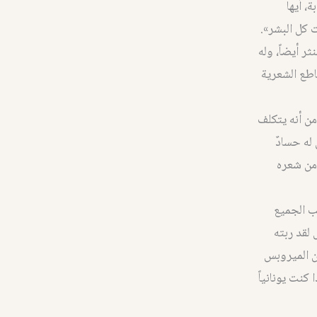
، أيها
 كل البشر».
ر أيضاً، وله
اطع الشعرية
 من أنه يتكلف
له حسادٌ
من شعره
يب الجميع
 لقد ربته
ن الميروبس
كنت يونانياً