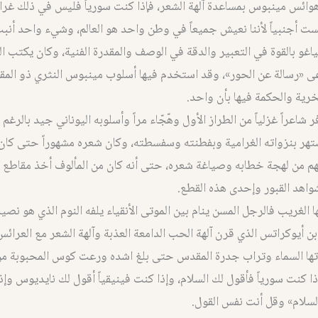
ئس مينبوس بمساعدة آلهة الشعر، فإذا كنت سورياً فليس في ذلك غرابة
ست أجنبياً لأننا نعيش جميعاً في وطن واحد هو العالم، وشيء واحد أنبت
اغو بالقوة في التعبير والدقة في الوصف والمقدرة الفنية، وكان يكتب النث
ى «رسالة عن الحور»، وقد استخدم فيها أسلوب مينبوس النثري ذو المق
رية والحكمة فيها بأن واحد.
ر شاعراً غزلياً من الطراز الأول وهّجّاء مراً وأسلوبه اليوناني جيد بالرغم
اشتهر بنزواته الغرامية وبفطنته وسفسطته، وكان شعره مشهوراً حتى كان 
هم من لهجة خطابه وصياغة شعره، حتى أنه كان من المألوف أخذ مقاطع 
شواهد القبور وإحدى هذه القطع.
 الغريب فالرجل المسن ينام بين الموتى الأنقياء يلفه النوم الذي هو نص
ن أيوكراتس الذي قرن آلهة الحب الدامعة العذبة وآلهة الشعر مع العرائس
تها السماء وتراب جدرة المقدس حتى بلغ اشده ورعت كوس المحبوبة م
 كنت سورياً فأقول لك السلام، وإذا كنت فينيقياً أقول لك نايديوس وإذا 
لسلام» وقل أنت نفس القول.