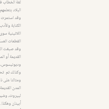
لغة الخطاب فب
البلاد بتعلمه
وقد استمرت هذ
الكتابة والأدب
اللاتينية سوى
القطعات العسكر
وقد صبغت اليو
القديمة أو ال
وديونيسوس، و
وكذلك تم تحوي
ومثالنا على 
المدن القديمة
لبيروت، وشيوز
أبينان وهكذا.