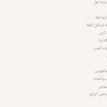
عادة أهل
نية لغة
 لم تكن اللغة
 لدى
دارة.
اء المدن
مالغوس،
، وأخذت
تيوس
وخس الرابع