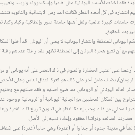
ديدة فقد أخذت الأسماء اليونانية مثل أفاميا وإسكندرونه وأريسا ونعييب
يم انتشاره في كل أنحاء القطر فكانت المدارس الابتدائية والثانوية تنتش
 جامعات كبيرة عالمية ولعل أهمها جامعة صور وإنطاكية وكبادوكيا، 
بيروت للحقوق.
كم اليوناني للمنطقة وانتشار اليونانية لا يعني أن اليونان قد أخلوا السك
عنهم مع أن تتبع هجرة اليونان إلى المنطقة تظهر مقدار قلة عددهم وقلة 
أرغمنا على اعتبار الحضارة والعلوم في ذاك العصر على أنه يوناني أو من 
و الرومان)، يضاف عامل آخر على ذلك هو كثرة انتقال الناس وعلى الأخص ا
سائر العالم اليوناني أو الروماني مما ضيع اصلهم وافقد صلتهم مع وطنهم 
زاوح بين السكان المحليين مع الجالية اليونانية أو الرومانية ووجود ع
صر المحلي، من ذلك وجب إعادة النظر في تدوين تاريخ تلك الفترة وإعاد
ضارتنا الضائعة وتراثنا المفقود وإعادة نسبه إلى الأصل.
 نشأ في مدينة جدوه أو جداوا أو (غدره) وهي حالياً (غدره) على ضفاف 