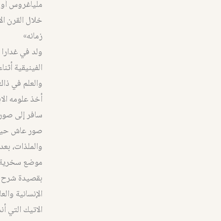
ملياغروس أو م
خلال القرن الأ
زمانه»
الفينيقية أثنا
والعلم في ذاك
أخذ علومه الا
صور عاش حياة 
والملذات، بعد
موضع سخرية وا
بقصيدة شرح في
الإنسانية وال
الاتيك التي أ