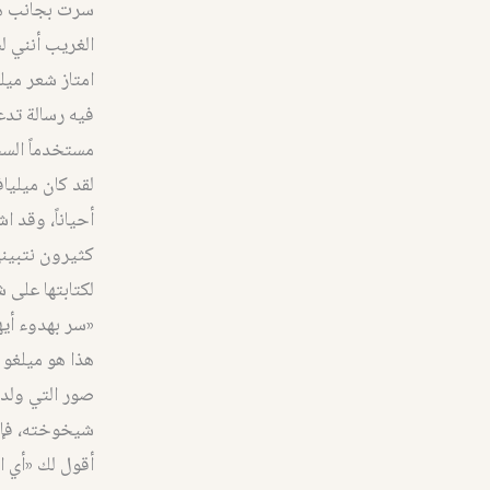
سرت بجانب هوا
الغريب أنني ل
امتاز شعر ميلي
فيه رسالة تدع
مستخدماً السخ
لقد كان ميلياف
أحياناً، وقد 
كثيرون نتبين
لكتابتها على 
«سر بهدوء أيها
هذا هو ميلغو ب
صور التي ولد
شيخوخته، فإذا
أقول لك «أي ا