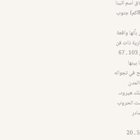
اق اسم أثينا
على بلدتهم، فعرفت في تلك الفترة باسم «أثينا سورية» وهي تقع على بعد (5 أميال) (8كم) جنوب
أنها واقعة
رية ذات فن
وترف، وقد احتلها أنتيوخوس الثالث السلوقي عام 218 ق. م واحتلها اليهود بين عامي 103 ـ 67
ما بينها
ح في تجواله
المدن
ملك هيرود،
وخاضت الحروب
ادر
وقد ورد ذكر جداوا في الكتاب المقدس في إنجيل متى 8/28 ـ 34، وإنجيل مرقس 5/1 ـ 20