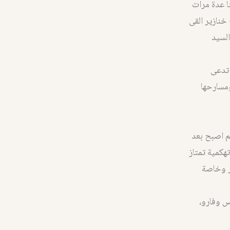
لفنا عدة مرات
نازير القى
السيد
 تدعى
ومسارحها
كان بالأصل عبداً ثم اصبح بعد
هكمية تمتاز
شر وخاصة
س وفارو،