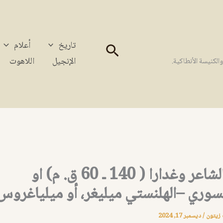
تاريخ
أعلام
البحث
الإنجيل
اللاهوت
كنيسة الأنطاكية.
ميليغر الشاعر وغدارا ( 140 ـ 60 ق. م) او
لسوري –الهلنستي ميليغر، أو ميلياغروس
 زيتون
/
ديسمبر 17, 2024