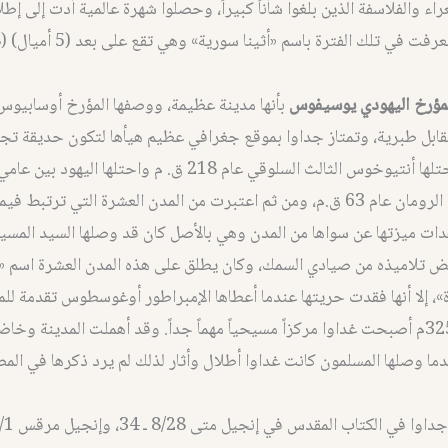
اء والفلاسفة الذين بلغوا شأناً كبيراً، وحصلوا شهرة عالمية أدت إلى إطل
مؤرخ اليهودي يوسيفوس
بأنها مدينة عظيمة، ووصفها المؤرخ أوسابيوس ب
ابل طبرية، وتمتاز جداوا بموقع جغرافي عظيم هيأها لتكون حديقة تجا
ق.م ثم احتلها الرومان عام 63 ق.م، ومن ثم اعتبرت من المدن العشرة التي ترتبط في
ات ميزتها عن سواها من المدن وهي بالأصل كان قد وصلها السيد المسي
ض تلاميذه من صيادي السمك، وكان يطلق على هذه المدن العشرة اسم «
رة»، إلا أنها فقدت حريتها عندما أعطاها الإمبراطور أوغوسطوس تقدمة لل
وحوالي عام 325م أصبحت غداوا مركزاً مسيحياً مهماً جداً. وقد أهملت المدينة 
ا وصلها المسلمون كانت غداوا أطلال وأثار لذلك لم يرد ذكرها في المص