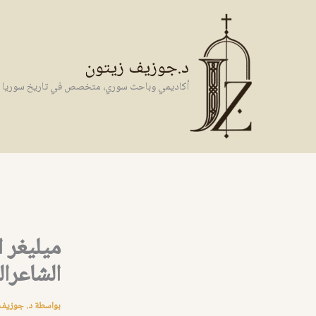
خطي
لى
لمحتوى
د.جوزيف زيتون
أكاديمي وباحث سوري، متخصص في تاريخ سوريا وال
الشاعرا
بواسطة
د. جوزيف