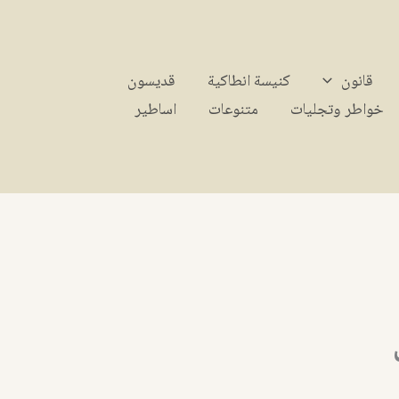
قانون
كنيسة انطاكية
قديسون
خواطر وتجليات
متنوعات
اساطير