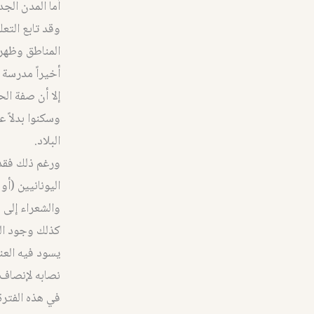
أما المدن الج
وقد تابع التعل
المناطق وظهرت
أخيراً مدرسة 
إلا أن صفة الح
وسكنوا بدلاً 
البلاد.
ورغم ذلك فقد 
اليونانيين (أ
والشعراء إلى 
كذلك وجود الت
يسود فيه العن
نصابه لإنصاف ح
في هذه الفترة