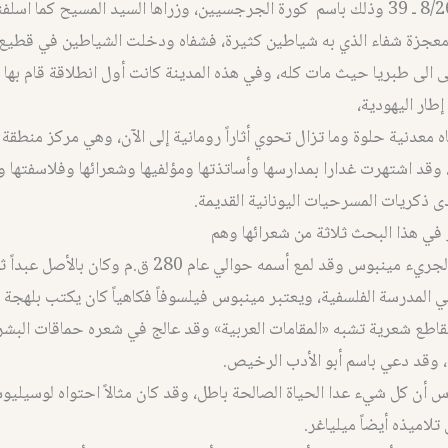
وإنجيل لوقا 8/26 ـ 39 وذلك باسم كورة الجرجسيين، وزراها السيد المسيح كما اس
عجزة شفاء الذي به شياطين كثيرة، فشفاه ودخلت الشياطين في قطيع خ
ى الى طبريا حيث مات كله، وفي هذه المدينة كانت أول انطلاقة قام بها 
طار اليهودية،
ه معدنية حلوة وما تزال تحوي أثاراً رومانية إلى الآن، وهي مركز منطقة
د اشتهرت غدارا بمدارسها وأساتذتها ومؤلفيها وشعرائها وفلاسفتها 
 ذكريات المسرحيات اليونانية القديمة.
في هذا البحث ثلاثة من شعرائها وهم
الشاعر هجاء الجريء مينبوس وقد لمع أسمه حوالي عام 280 ق.م و
 المدرسة الفلسفية، ويعتبر مينبوس فيلسوفاً فكاهياً كان يكتب بلهجة ت
د مقاطع شعرية تشبه «المقامات العربية» وقد عالج في شعره حماقات الب
، وقد دعي باسم أبو الأدب الرخيص.
 أن كل شيء عدا الحياة الصالحة باطل، وقد كان مثالاً احتواه لوسيليو
لاميذه أيضاً ميلياغر.