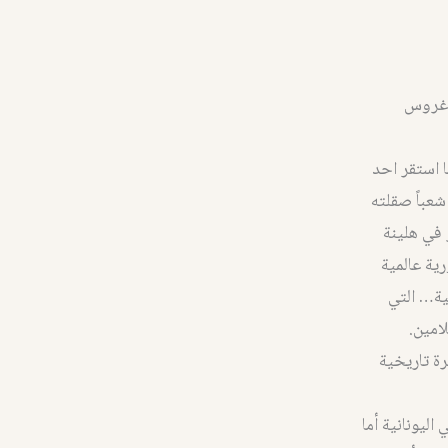
ا استقر احد
عباً صقلته
 في هلينة
رية عالمية
ية… التي
امين.
رة تاريخية
ليونانية أما