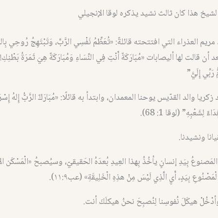
شيخ هذا كان ثالث نشيد يذكره لوقا الإنجيلي
ريم العذراء التي افتتحته قائلةً: «تُعَظِّمُ نَفْسِي الرَّبَّ، وَتَبْتَهِجُ رُوحِي بِالل
قالت لها أليصابات «مُبَارَكَةٌ أَنْتِ فِي النِّسَاءِ وَمُبَارَكَةٌ هِيَ ثَمَرَةُ بَطْنِكِ! فَ
ُ رَبِّي إِلَيَّ”
ريا والد القدّيس يوحنا المعمدان، وابتدأ به قائلًا: «مُبَارَكٌ الرَّبُّ إِلهُ إِسْرَائِيل
اءً لِشَعْبِهِ” (لوقا 1: 68).
انا ونشيدنا.
المَصنوعُ بِيَدِ إنسانٍ يأخُذُ بِهذا العِيدِ بُعدَهُ الحَقيقيّ، وسيُصبحُ «الْمَسْكَن الأ
ْمَصْنُوعِ بِيَدٍ، أَيِ الَّذِي لَيْسَ مِنْ هذِهِ الْخَلِيقَةِ» (عب١١:٩).
 وأدْخُلْ هيكَلَ نُفوسِنا لِنُصبِحَ نحنُ هيكلَكَ أنت.