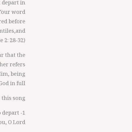
 depart in
Your word;
red before
entiles,and
 2: 28-32).
r that the
ther refers
Him, being
od in full.
this song:
o depart
ou, O Lord?