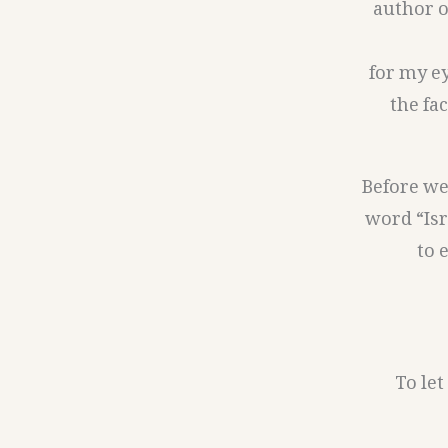
author o
for my e
the fac
Before we
word “Isr
to 
1- To 