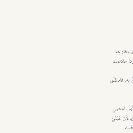
ينتظر هذا
رتا خلاصك
ُ به. فانطلَقَ
نُّورُ المُحيي،
أَنَّ عَيْنَيَّ
عْبِكَ