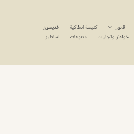
قانون
كنيسة انطاكية
قديسون
خواطر وتجليات
متنوعات
اساطير