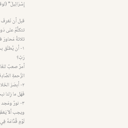
إِسْرَائِيلَ” (لوقا ٢٨:٢-٢
قبل أن نَغرِفَ م
تتكلَّمُ على دَولةٍ
ثلاثةُ مَحاورَ ف
١- أن يُطلَق بسل
رَبّ؟
أمرٌ صعبٌ للغَايةِ 
الرَّحمةِ الصَّادِق
٢- أبصَرَ الخَ
فَهَل ما زِلنا ن
ويجب ألاّ يَغفَلَ ع
لَوْمٍ قُدَّامَهُ فِي