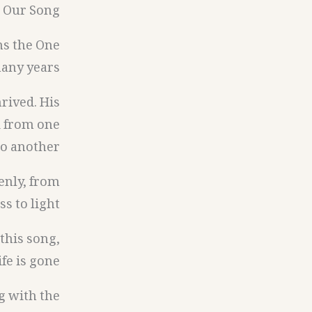
 Our Song.
ms the One
any years.
rived. His
d from one
o another.
venly, from
s to light.
this song,
ife is gone.
g with the