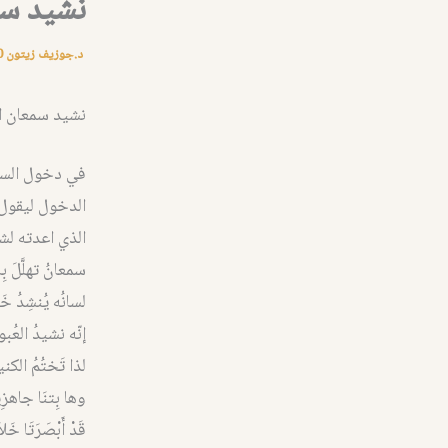
نشيد سم
د.جوزيف زيتون
0
نشيد سمعان ا
في دخول السيد
الدخول ليقول 
الذي اعدته لش
سمعانُ تهلَّلَ بِ
لسانُه يُنشِدُ 
إنّه نشيدُ العُبور
لذا تَختُمُ الكن
وها بِتنَا جاهزِينَ
قَدْ أَبْصَرَتَا خَلا