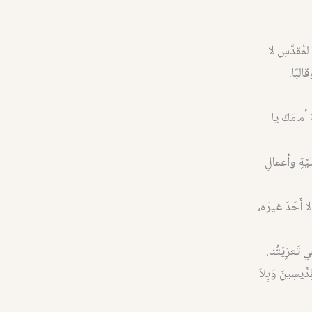
مُقدَّسِ لا
قالبًا.
 أمامَكَ يا
خليّةِ وأعمالِ
أَحَدَ غيرَه،
ُّلْمَةِ أَبْصَرَ نُورًا عَظِيمًا.” (إش ٢:٩). هذه هي تَعزِيَتُنا.
ِّيسِينَ وَبِلاَ