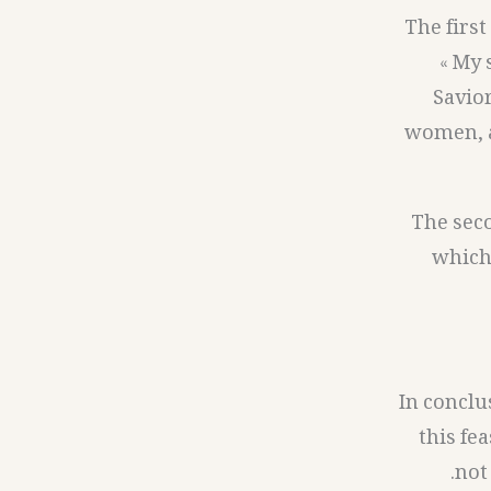
– The fir
« My 
Savior
women, a
– The se
which 
In conclu
this fe
not