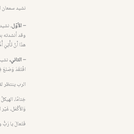
نشيد سمعان ال
– الأوّل
، نشيد م
وقد أنشدته بعد أن 
هذَا أَنْ تَأْتِيَ أُمّ
– الثاني،
نشيد زك
افْتَقَدَ وَصَنَعَ فِدَ
الرب ينتظر لقي
خِتامًا، الهيكلُ 
وَالأَكْمَل، غَيْر ال
فَتَعالَ يا رَبُّ