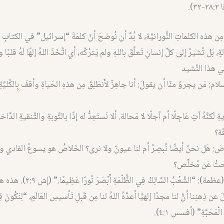
٣).
ِن هذه الكلماتِ النُّورانيَّة، لا بُدَّ أن نُوضحَ أنّ كلمَةَ “إسرائيل” في الكتابِ ال
، بَل تُشيرُ إلى كلِّ إنسانِ تَعلَّقَ باللهِ ولم يَترُكْه، أي اتَّخَذَ اللهُ إلهًا لَهُ قلبًا و
ي هذا النَّشيد
ام: مَن يجرؤ منّا أن يقولَ: أنا جاهِزٌ لأَنطَلِقَ مِن هذهِ الحَياةِ وأقفَ بِالكُليَّةِ
لَكنَّهُ آتٍ عَاجِلًا أم آجلًا لا مَحالة. ألا نَستَعِدُّ له إذًا بالتَّوبةِ والتَّنقيةِ الدَّا
َة؟
لاصَ: هَل نحنُ أيضًا نُبصِرُ أم لنا عيونٌ ولا نرى؟ الخَلاصُ هو يسوعُ الفادي ولا 
بحثُ عَن مُخلِّص؟
٣- نورٌ ومَجد (عظمة): “الشَّعْبُ السَّالِكُ فِي الظ
ن ذِهنِنا أنَّ لنا مجدًا إلهيًّا أعدَّهُ اللهُ لنا مِن قَبلِ تَأسيسِ العَالَمِ، “لِنَكُونَ قِد
 الْمَحَبَّةِ” (أفسس ٤:١).