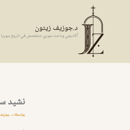
خطي
لى
لمحتوى
د.جوزيف زيتون
أكاديمي وباحث سوري، متخصص في تاريخ سوريا وال
نشيد سم
بواسطة
د. جوزيف