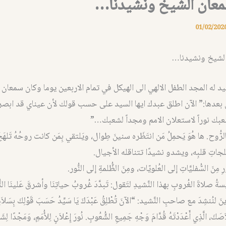
عان الشيخ ونشيدنا…
01/02/202
لشيخ ونشيدنا…
 له المجد الطفل الالهي الى الهيكل في تمام الاربعين يوما وكان سمعان 
بعدها:” الآن اطلق عبدك ايها السيد على حسب قولك لأن عيناي قد ابص
عبك نوراً لاستعلان الامم ومجداً لشعبك…”
الرُّوح. ها هُوَ يَحمِلُ مَن انتَظَره سنينَ طِوال، ويَلتقي بِمَن كانت روحُهُ تَلهَج
خَلجاتِ قلبِه، ويشدو نشيدًا تتناقله الأجيال.
ِ مِنَ السُّفليَّاتِ إلى العُلويّات، ومِنَ الظُّلمةِ إلى النُّور.
يسةُ صلاةَ الغُروبِ بهذا النَّشيدِ لتَقول: تَبدَّدَ غُروبُ حياتِنَا وأشرقَ ع
َلينَا ال
 لنُنشِدَ مع صاحبِ النَّشيد: “الآنَ تُطْلِقُ عَبْدَكَ يَا سَيِّدُ حَسَبَ قَوْلِكَ بِسَلاَمٍ، ل
َصَكَ، الَّذِي أَعْدَدْتَهُ قُدَّامَ وَجْهِ جَمِيعِ الشُّعُوبِ. نُورَ إِعْلاَنٍ لِلأُمَمِ، وَمَجْدًا لِشَ