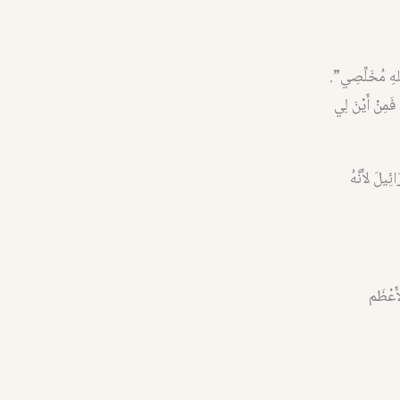
هِ مُخَلِّصِي”.
مِنْ أَيْنَ لِي
َ لأَنَّهُ
َعْظَم