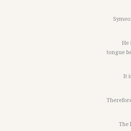
Symeon 
He 
tongue be
It 
Therefore
The 