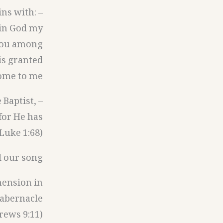
ins with:
 in God my
 you among
is granted
me to me?”
 Baptist,
 for He has
uke 1:68).
 our song.
mension in
 tabernacle
rews 9:11).