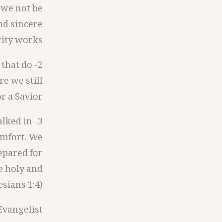
l we not be
and sincere
ity works?
 that do
re we still
r a Savior?
alked in
comfort. We
epared for
e holy and
ians 1:4).
vangelist: