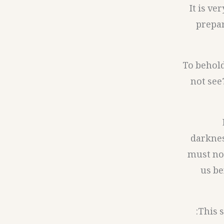
It is ve
prepar
2- To beho
not see
darknes
must not
us be
This 