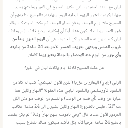
ليال مع المدة الحقيقية التي مكثها المسيح في القبر ربما نتج بسبب
جهلنا بكيفية اعتبار اليهود لبداية اليوم ونهايته. فالجميع منا يفهم أن
المسيح مات يوم الجمعة ودفن مساء الجمعة ثم مكث السبت كله وقام
فجر الأحد وبذلك لا يكون هناك أبدًا أي إمكانية لوضع ثلاثة أيّام وثلاثة
ليال كاملة بين هذه المدة ولكن الحقيقة هي أن
اليوم العبري يبدأ من
غروب الشمس وينتهي بغروب الشمس الآخر بعد 24 ساعة من بدايته
وأي جزء من اليوم عند الإحصاء بالجملة يعتبر يوما كاملا.
هل مكث المسيح ثلاثة أيام وثلاث ليال في القبر؟
الرابي (راباي) اليعازر بن عزريا (القرن الأول الميلادي) كتب له كلا من
التلمود الأورشليمي والتلمود البابلي هذه المقولة “النهار والليل هما
عبارة عن وقت (أي قسم من الوقت) والقسم من الوقت هو مثل الكل
منه”(2)، فليس بالضرورة النهار والليل يشيران الى 24 ساعة. فكاتب
المزمور الأول عندما قال “وفي ناموسه يلهج نهاراً وليلاً” لم يكن يقصد
بالطبع 24 ساعة حرفياً لأنه بكل تأكيد سيكون هناك انقطاع بسبب