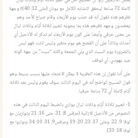
بعض الدارسين راوا أن المسيح ظل في القبر ثلاثة أيام وثلاث ليال
كاملة 72 ساعة ليحقق التشابه الكامل مع يونان (متى 12: 40)!! وجهة
نظرهم هذه تقول أنه قد صلب يوم الأربعاء وقام صباح الأحد وهم
يعضدون وجهه نظرهم هذه بما يحويه تعبير ثلاثة أيّام وثلاث ليال
من معنى حرفي وأيضا على كون يوم الأربعاء لم تذكر له الأناجيل أي
أحداث وثالثاً على أن الفصح هو يوم متغير وليس ثابت فهو ليس
بالضرورة يوم السبت الذي يلي الجمعة ولكنه “سبت” من جهة كونه
عيد يهودي، أي توقف.
على أننا نقول إن هذه النظرية لا يمكن الاعتماد عليها بسبب بسيط وهو
قول المسيح الواضح أنه في اليوم الثالث سوف يقوم وليس بعد ثلاثة
أيّام كاملة أي 72 ساعة حرفيا.
1- تعبير ثلاثة أيّام وثلاث ليال يوازي بالضبط اليوم الثالث في هذه
النصوص من الأناجيل الازائية (مرقس 8: 31، متى 16: 21 يتوازيان مع
لوقا 9: 22. ومتى 17: 23. 20: 19 ومرقس9: 31. 10: 34 يتوازوا مع
لوقا 18: 33).