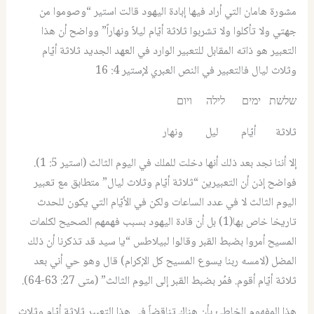
مشورة هامان التي أراد فيها إبادة اليهود قالت استير “وصوموا من
جهتي ولا تأكلوا ولا تشربوا ثلاثة أيّام ليلاً ونهاراً” وواضح أن هذا
التعبير هو ذاته المقابل للتعبير الوارد في العهد الجديد ثلاثة أيّام
وثلاث ليال فالتعبير في النص العبري لإستير 4: 16
שלשת ימים לילה ויום
ثلاثة أيّام ليل ونهار
إلا أننا نجد بعد ذلك أنها دخلت للملك في اليوم الثالث (استير 5: 1).
فواضح إذن أن التعبيرين “ثلاثة أيّام وثلاث ليال” متطابق مع تعبير
اليوم الثالث لا في عدد الساعات ولكن في الأيّام التي يكون للحدث
تاريخا خاص بها(1) بل أن قادة اليهود بسبب فهمهم الصحيح لكلمات
المسيح أمروا بضبط القبر وقالوا لبيلاطس “يا سيد قد تذكرنا أن ذلك
المضل (لامسه ربنا يسوع المسيح كل الإكرام) قال وهو حي أني بعد
ثلاثة أيّام أقوم. فمُر بضبط القبر إلى اليوم الثالث” (متى 27: 63-64).
هذا المفهوم الخاطئ بأن هناك تناقضاً في هذا التعبير ثلاثة أيّام وثلاث