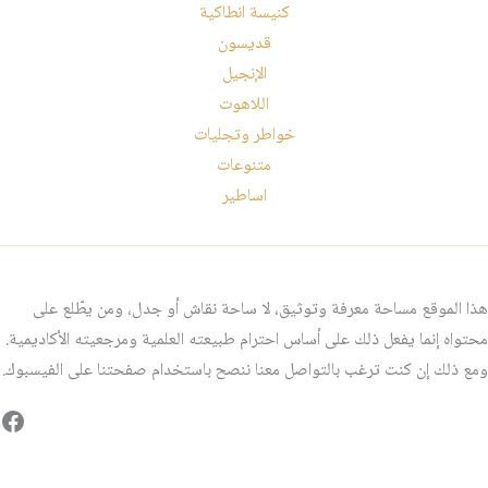
كنيسة انطاكية
قديسون
الإنجيل
اللاهوت
خواطر وتجليات
متنوعات
اساطير
هذا الموقع مساحة معرفة وتوثيق، لا ساحة نقاش أو جدل، ومن يطّلع على
محتواه إنما يفعل ذلك على أساس احترام طبيعته العلمية ومرجعيته الأكاديمية.
ومع ذلك إن كنت ترغب بالتواصل معنا ننصح باستخدام صفحتنا على الفيسبوك.
فيس