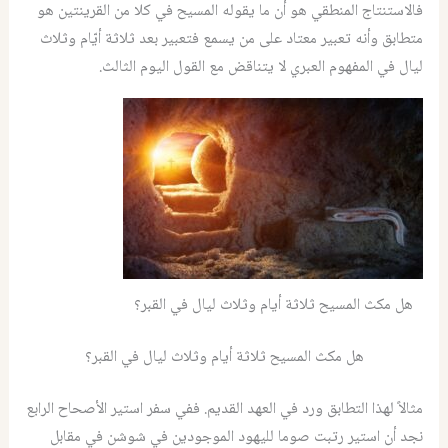
فالاستنتاج المنطقي هو أن ما يقوله المسيح في كلا من القرينتين هو
متطابق وأنه تعبير معتاد على من يسمع فتعبير بعد ثلاثة أيّام وثلاث
ليال في المفهوم العبري لا يتناقض مع القول اليوم الثالث.
هل مكث المسيح ثلاثة أيام وثلاث ليال في القبر؟
هل مكث المسيح ثلاثة أيام وثلاث ليال في القبر؟
مثالاً لهذا التطابق ورد في العهد القديم. ففي سفر استير الأصحاح الرابع
نجد أن استير رتبت صوما لليهود الموجودين في شوشن في مقابل