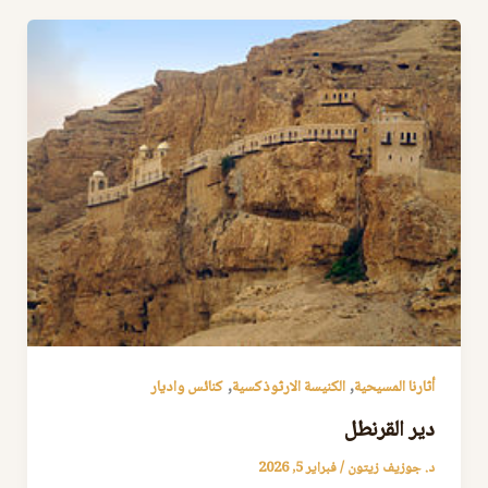
,
,
أثارنا المسيحية
الكنيسة الارثوذكسية
كنائس واديار
دير القرنطل
د. جوزيف زيتون
/
فبراير 5, 2026