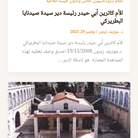
,
,
أعلام ارثوذكسيون
كنائس واديار
كنيسة انطاكية
الأم كاترين أبي حيدر رئيسة دير سيدة صيدنايا
البطريركي
د. جوزيف زيتون
/
نوفمبر 29, 2023
الأم كاترين أبي حيدر رئيسة دير سيدة صيدنايا البطريركي
د.جوزيف زيتون 19/11/2008 اصدق وصف نعطيه لهذه
المجاهدة المعمارة هو ناسكة الدير….