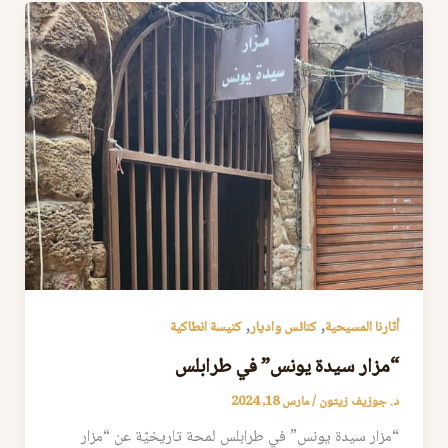
,
,
أثارنا المسيحية
كنائس واديار
كنيسة انطاكية
“مزار سيدة يونس” في طرابلس
د. جوزيف زيتون
/
مارس 18, 2024
“مزار سيدة يونس” في طرابلس لمحة تاريخيّة عن “مزار