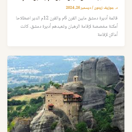
د. جوزيف زيتون
/
ديسمبر 26, 2024
قائمة أديرة دمشق مابين القرن 6م والقرن 12م الدير اصطلاحا
أمكنة مخصصة لإقامة الرهبان وتعبدهم أديرة دمشق، كانت
أماكن لإقامة