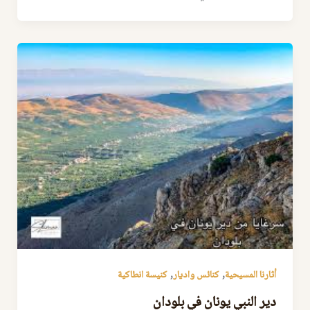
,
,
أثارنا المسيحية
كنائس واديار
كنيسة انطاكية
دير النبي يونان في بلودان