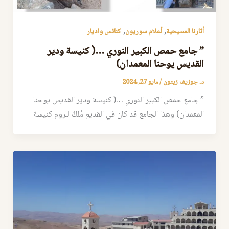
,
,
أثارنا المسيحية
أعلام سوريون
كنائس واديار
” جامع حمص الكبير النوري …( كنيسة ودير
القديس يوحنا المعمدان)
د. جوزيف زيتون
/
مايو 27, 2024
” جامع حمص الكبير النوري …( كنيسة ودير القديس يوحنا
المعمدان) وهذا الجامع قد كان في القديم مُلكٌ للروم كنيسة