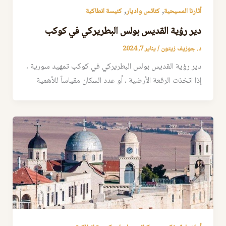
,
,
أثارنا المسيحية
كنائس واديار
كنيسة انطاكية
دير رؤية القديس بولس البطريركي في كوكب
د. جوزيف زيتون
/
يناير 7, 2024
دير رؤية القديس بولس البطريركي في كوكب تمهيد سورية ،
إذا اتخذت الرقعة الأرضية ، أو عدد السكان مقياساً للأهمية