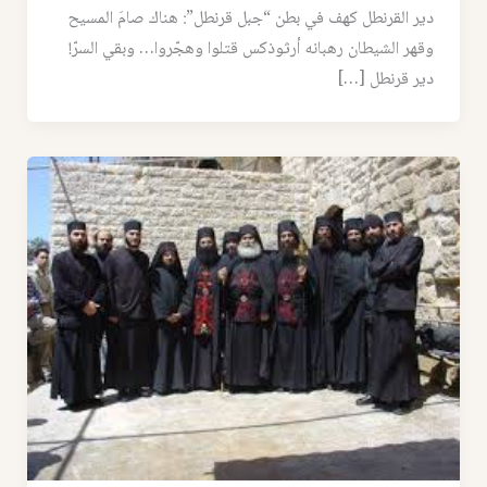
دير القرنطل كهف في بطن “جبل قرنطل”: هناك صامَ المسيح
وقهر الشيطان رهبانه أرثوذكس قتلوا وهجّروا… وبقي السرّ!
دير قرنطل […]