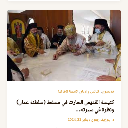
,
,
قديسون
كنائس واديار
كنيسة انطاكية
كنيسة القديس الحارث في مسقط (سلطنة عمان)
ونظرة في سيرته…
د. جوزيف زيتون
/
يناير 21, 2024