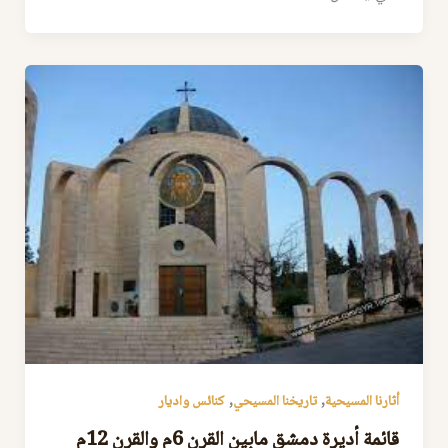
,
,
أثارنا المسيحية
تاريخنا المسيحي
كنائس واديار
قائمة أديرة دمشق مابين القرن 6م والقرن 12م