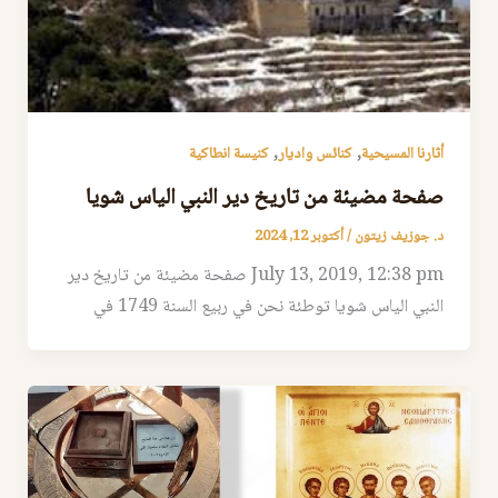
,
,
أثارنا المسيحية
كنائس واديار
كنيسة انطاكية
صفحة مضيئة من تاريخ دير النبي الياس شويا
د. جوزيف زيتون
/
أكتوبر 12, 2024
July 13, 2019, 12:38 pm صفحة مضيئة من تاريخ دير
النبي الياس شويا توطئة نحن في ربيع السنة 1749 في