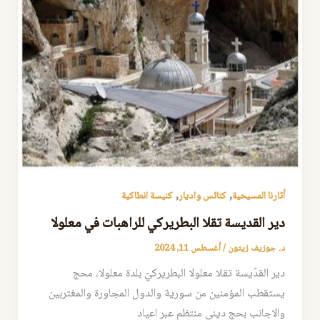
,
,
أثارنا المسيحية
كنائس واديار
كنيسة انطاكية
دير القديسة تقلا البطريركي للراهبات في معلولا
د. جوزيف زيتون
/
أغسطس 11, 2024
دير القدّيسة تقلا معلولا البطريركيّ بلدة معلولا، محج
يستقطب المؤمنين من سورية والدول المجاورة والمغتربين
والاجانب بحج ديني منتظم عبر اعياد