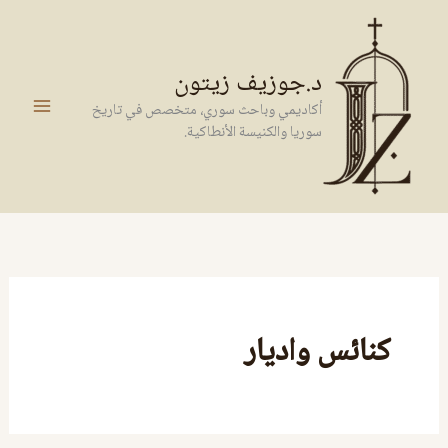
خطي
لى
لمحتوى
د.جوزيف زيتون
أكاديمي وباحث سوري، متخصص في تاريخ
سوريا والكنيسة الأنطاكية.
كنائس واديار