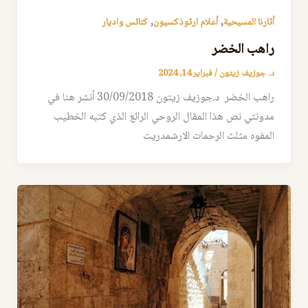
,
,
أثارنا المسيحية
أعلام ارثوذكسيون
كنائس واديار
راهب الخضر
د. جوزيف زيتون
/
فبراير 14, 2024
راهب الخضر د.جوزيف زيتون 30/09/2018 أنشر هنا في
مدونتي نص هذا المقال الروحي الرائع الذي كتبه الخطيب
المفوه مثلث الرحمات الارشمدريت