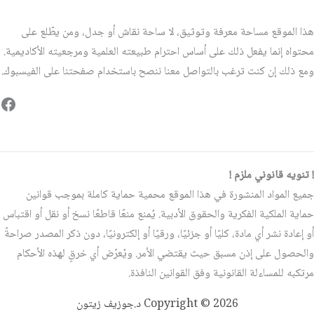
هذا الموقع مساحة معرفة وتوثيق، لا ساحة نقاش أو جدل، ومن يطّلع على
محتواه إنما يفعل ذلك على أساس احترام طبيعته العلمية ومرجعيته الأكاديمية.
ومع ذلك إن كنت ترغب بالتواصل معنا ننصح باستخدام صفحتنا على الفيسبوك.
فيس
! تنويه قانوني ملزم !
جميع المواد المنشورة في هذا الموقع محمية حماية كاملة بموجب قوانين
حماية الملكية الفكرية والحقوق الأدبية. يُمنع منعًا قاطعًا نسخ أو نقل أو اقتباس
أو إعادة نشر أي مادة، كليًا أو جزئيًا، ورقيًا أو إلكترونيًا، دون ذكر المصدر صراحةً
والحصول على إذن مسبق حيث يقتضي الأمر. ويُعرّض أي خرقٍ لهذه الأحكام
مرتكبه للمساءلة القانونية وفق القوانين النافذة.
Copyright © 2026 د.جوزيف زيتون