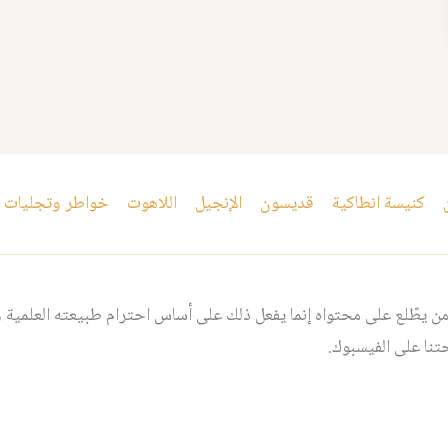
كنيسة انطاكية
قديسون
الإنجيل
اللاهوت
خواطر وتجليات
 يطّلع على محتواه إنما يفعل ذلك على أساس احترام طبيعته العلمية و
نا على الفيسبوك.