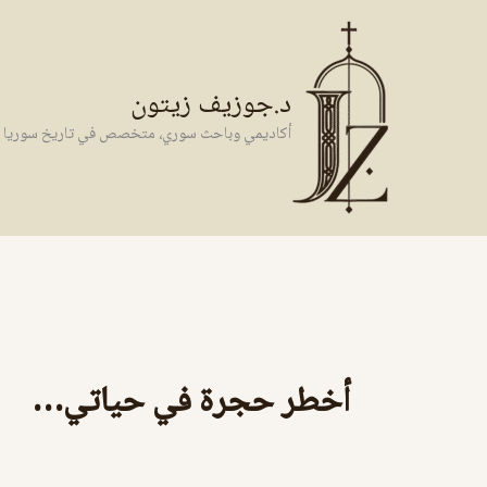
خطي
لى
لمحتوى
د.جوزيف زيتون
أكاديمي وباحث سوري، متخصص في تاريخ سوريا وال
أخطر حجرة في حياتي…