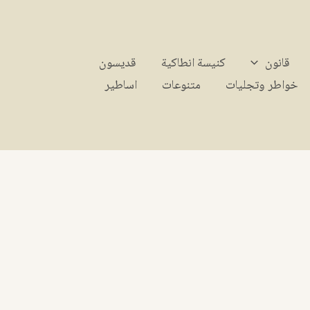
قانون
كنيسة انطاكية
قديسون
خواطر وتجليات
متنوعات
اساطير