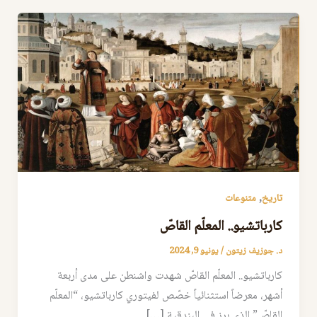
,
تاريخ
متنوعات
كارباتشيو.. المعلّم القاصّ
د. جوزيف زيتون
/
يونيو 9, 2024
كارباتشيو.. المعلّم القاصّ شهدت واشنطن على مدى أربعة
أشهر، معرضاً استثنائياً خصّص لفيتوري كارباتشيو، “المعلّم
القاصّ” الذي برز في البندقية […]