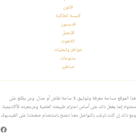
قانون
كنيسة انطاكية
قديسون
الإنجيل
اللاهوت
خواطر وتجليات
متنوعات
اساطير
هذا الموقع مساحة معرفة وتوثيق، لا ساحة نقاش أو جدل، ومن يطّلع على
محتواه إنما يفعل ذلك على أساس احترام طبيعته العلمية ومرجعيته الأكاديمية.
ومع ذلك إن كنت ترغب بالتواصل معنا ننصح باستخدام صفحتنا على الفيسبوك.
فيس