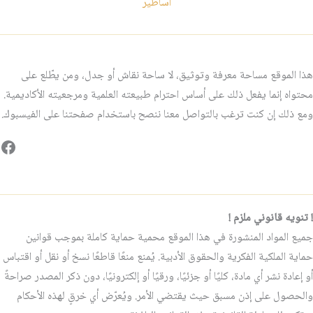
اساطير
هذا الموقع مساحة معرفة وتوثيق، لا ساحة نقاش أو جدل، ومن يطّلع على
محتواه إنما يفعل ذلك على أساس احترام طبيعته العلمية ومرجعيته الأكاديمية.
ومع ذلك إن كنت ترغب بالتواصل معنا ننصح باستخدام صفحتنا على الفيسبوك.
فيس
! تنويه قانوني ملزم !
جميع المواد المنشورة في هذا الموقع محمية حماية كاملة بموجب قوانين
حماية الملكية الفكرية والحقوق الأدبية. يُمنع منعًا قاطعًا نسخ أو نقل أو اقتباس
أو إعادة نشر أي مادة، كليًا أو جزئيًا، ورقيًا أو إلكترونيًا، دون ذكر المصدر صراحةً
والحصول على إذن مسبق حيث يقتضي الأمر. ويُعرّض أي خرقٍ لهذه الأحكام