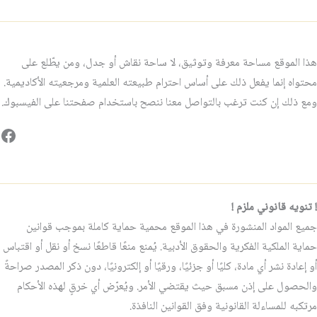
هذا الموقع مساحة معرفة وتوثيق، لا ساحة نقاش أو جدل، ومن يطّلع على
محتواه إنما يفعل ذلك على أساس احترام طبيعته العلمية ومرجعيته الأكاديمية.
ومع ذلك إن كنت ترغب بالتواصل معنا ننصح باستخدام صفحتنا على الفيسبوك.
فيس
! تنويه قانوني ملزم !
جميع المواد المنشورة في هذا الموقع محمية حماية كاملة بموجب قوانين
حماية الملكية الفكرية والحقوق الأدبية. يُمنع منعًا قاطعًا نسخ أو نقل أو اقتباس
أو إعادة نشر أي مادة، كليًا أو جزئيًا، ورقيًا أو إلكترونيًا، دون ذكر المصدر صراحةً
والحصول على إذن مسبق حيث يقتضي الأمر. ويُعرّض أي خرقٍ لهذه الأحكام
مرتكبه للمساءلة القانونية وفق القوانين النافذة.