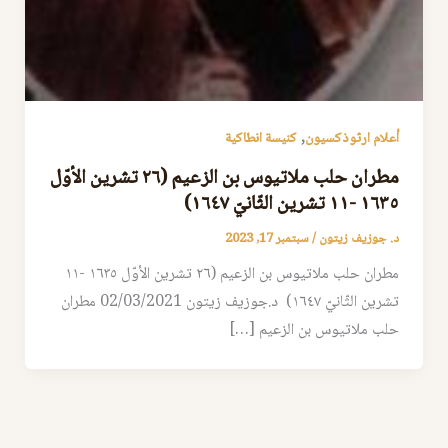
,
أعلام ارثوذكسيون
كنيسة انطاكية
مطران حلب ملاتيوس بن الزعيم (٢٦ تشرين الأوّل
١٦٣٥ -١١ تشرين الثّانيّ ١٦٤٧)
د. جوزيف زيتون
/
سبتمبر 17, 2023
مطران حلب ملاتيوس بن الزعيم (٢٦ تشرين الأوّل ١٦٣٥ -١١
تشرين الثّانيّ ١٦٤٧) د.جوزيف زيتون 02/03/2021 مطران
حلب ملاتيوس بن الزعيم […]