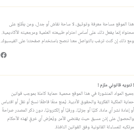
هذا الموقع مساحة معرفة وتوثيق، لا ساحة نقاش أو جدل، ومن يطّلع على
محتواه إنما يفعل ذلك على أساس احترام طبيعته العلمية ومرجعيته الأكاديمية.
ومع ذلك إن كنت ترغب بالتواصل معنا ننصح باستخدام صفحتنا على الفيسبوك.
فيس
! تنويه قانوني ملزم !
جميع المواد المنشورة في هذا الموقع محمية حماية كاملة بموجب قوانين
حماية الملكية الفكرية والحقوق الأدبية. يُمنع منعًا قاطعًا نسخ أو نقل أو اقتباس
أو إعادة نشر أي مادة، كليًا أو جزئيًا، ورقيًا أو إلكترونيًا، دون ذكر المصدر صراحةً
والحصول على إذن مسبق حيث يقتضي الأمر. ويُعرّض أي خرقٍ لهذه الأحكام
مرتكبه للمساءلة القانونية وفق القوانين النافذة.