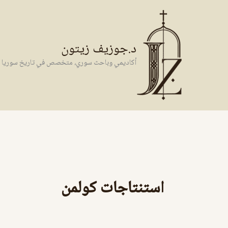
خطي
لى
لمحتوى
د.جوزيف زيتون
أكاديمي وباحث سوري، متخصص في تاريخ سوريا وال
استنتاجات كولمن