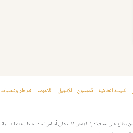
كنيسة انطاكية
قديسون
الإنجيل
اللاهوت
خواطر وتجليات
 يطّلع على محتواه إنما يفعل ذلك على أساس احترام طبيعته العلمية و