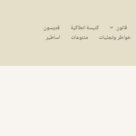
قانون
كنيسة انطاكية
قديسون
خواطر وتجليات
متنوعات
اساطير