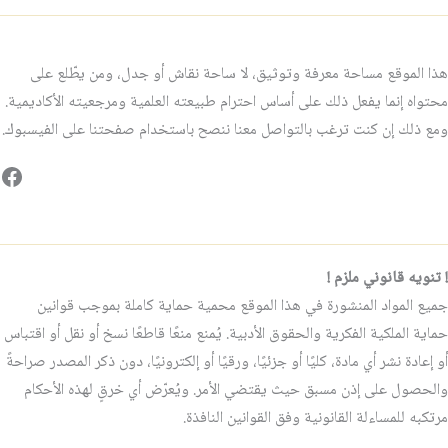
هذا الموقع مساحة معرفة وتوثيق، لا ساحة نقاش أو جدل، ومن يطّلع على
محتواه إنما يفعل ذلك على أساس احترام طبيعته العلمية ومرجعيته الأكاديمية.
ومع ذلك إن كنت ترغب بالتواصل معنا ننصح باستخدام صفحتنا على الفيسبوك.
فيس
! تنويه قانوني ملزم !
جميع المواد المنشورة في هذا الموقع محمية حماية كاملة بموجب قوانين
حماية الملكية الفكرية والحقوق الأدبية. يُمنع منعًا قاطعًا نسخ أو نقل أو اقتباس
أو إعادة نشر أي مادة، كليًا أو جزئيًا، ورقيًا أو إلكترونيًا، دون ذكر المصدر صراحةً
والحصول على إذن مسبق حيث يقتضي الأمر. ويُعرّض أي خرقٍ لهذه الأحكام
مرتكبه للمساءلة القانونية وفق القوانين النافذة.