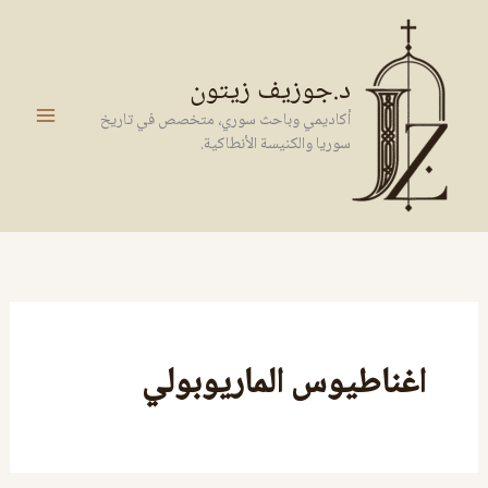
خطي
لى
لمحتوى
د.جوزيف زيتون
أكاديمي وباحث سوري، متخصص في تاريخ
سوريا والكنيسة الأنطاكية.
اغناطيوس الماريوبولي