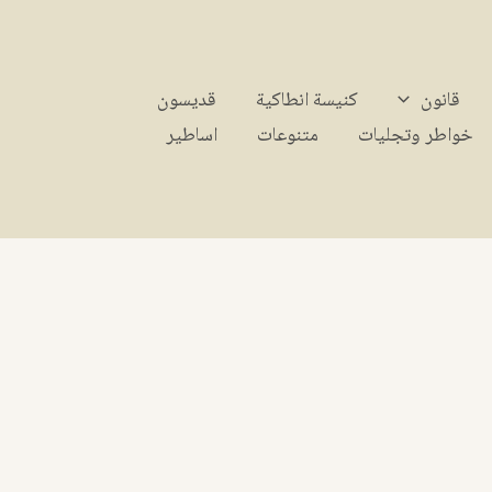
قانون
كنيسة انطاكية
قديسون
خواطر وتجليات
متنوعات
اساطير