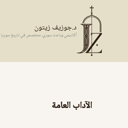
خطي
لى
لمحتوى
د.جوزيف زيتون
أكاديمي وباحث سوري، متخصص في تاريخ سوريا وال
الآداب العامة