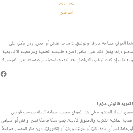
متنوعات
اساطير
هذا الموقع مساحة معرفة وتوثيق، لا ساحة نقاش أو جدل، ومن يطّلع على
محتواه إنما يفعل ذلك على أساس احترام طبيعته العلمية ومرجعيته الأكاديمية.
ومع ذلك إن كنت ترغب بالتواصل معنا ننصح باستخدام صفحتنا على الفيسبوك.
فيس
! تنويه قانوني ملزم !
جميع المواد المنشورة في هذا الموقع محمية حماية كاملة بموجب قوانين
حماية الملكية الفكرية والحقوق الأدبية. يُمنع منعًا قاطعًا نسخ أو نقل أو اقتباس
أو إعادة نشر أي مادة، كليًا أو جزئيًا، ورقيًا أو إلكترونيًا، دون ذكر المصدر صراحةً