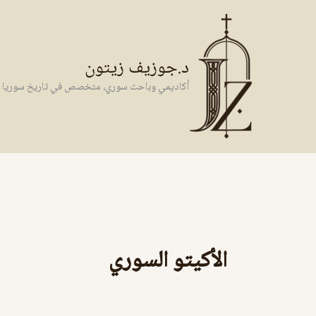
خطي
لى
لمحتوى
د.جوزيف زيتون
أكاديمي وباحث سوري، متخصص في تاريخ سوريا وال
الأكيتو السوري