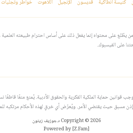
كنيسة انطاكية
قديسون
الإنجيل
اللاهوت
خواطر وتجليات
 يطّلع على محتواه إنما يفعل ذلك على أساس احترام طبيعته العلمية و
نا على الفيسبوك.
قوانين حماية الملكية الفكرية والحقوق الأدبية. يُمنع منعًا قاطعًا نسخ أ
ذن مسبق حيث يقتضي الأمر. ويُعرّض أي خرقٍ لهذه الأحكام مرتكبه للمساء
Copyright © 2026 د.جوزيف زيتون
Powered by [Z.Fam]