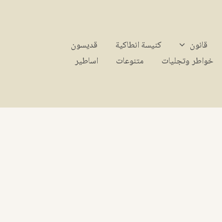
قانون
كنيسة انطاكية
قديسون
خواطر وتجليات
متنوعات
اساطير