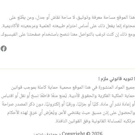
هذا الموقع مساحة معرفة وتوثيق، لا ساحة نقاش أو جدل، ومن يطّلع على
محتواه إنما يفعل ذلك على أساس احترام طبيعته العلمية ومرجعيته الأكاديمية.
ومع ذلك إن كنت ترغب بالتواصل معنا ننصح باستخدام صفحتنا على الفيسبوك.
فيس
! تنويه قانوني ملزم !
جميع المواد المنشورة في هذا الموقع محمية حماية كاملة بموجب قوانين
حماية الملكية الفكرية والحقوق الأدبية. يُمنع منعًا قاطعًا نسخ أو نقل أو اقتباس
أو إعادة نشر أي مادة، كليًا أو جزئيًا، ورقيًا أو إلكترونيًا، دون ذكر المصدر صراحةً
والحصول على إذن مسبق حيث يقتضي الأمر. ويُعرّض أي خرقٍ لهذه الأحكام
مرتكبه للمساءلة القانونية وفق القوانين النافذة.
Copyright © 2026 د.جوزيف زيتون