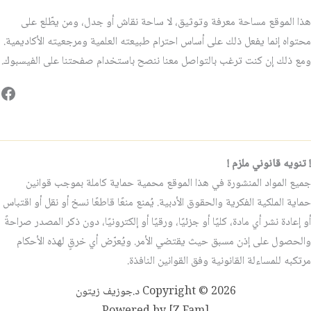
هذا الموقع مساحة معرفة وتوثيق، لا ساحة نقاش أو جدل، ومن يطّلع على
محتواه إنما يفعل ذلك على أساس احترام طبيعته العلمية ومرجعيته الأكاديمية.
ومع ذلك إن كنت ترغب بالتواصل معنا ننصح باستخدام صفحتنا على الفيسبوك.
فيس
! تنويه قانوني ملزم !
جميع المواد المنشورة في هذا الموقع محمية حماية كاملة بموجب قوانين
حماية الملكية الفكرية والحقوق الأدبية. يُمنع منعًا قاطعًا نسخ أو نقل أو اقتباس
أو إعادة نشر أي مادة، كليًا أو جزئيًا، ورقيًا أو إلكترونيًا، دون ذكر المصدر صراحةً
والحصول على إذن مسبق حيث يقتضي الأمر. ويُعرّض أي خرقٍ لهذه الأحكام
مرتكبه للمساءلة القانونية وفق القوانين النافذة.
Copyright © 2026 د.جوزيف زيتون