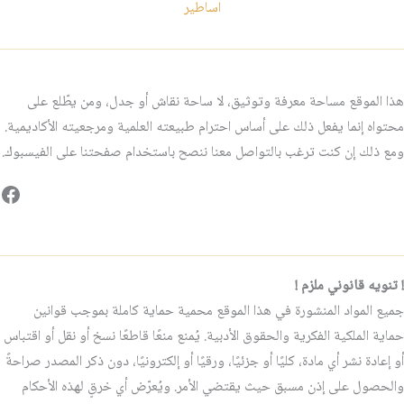
اساطير
هذا الموقع مساحة معرفة وتوثيق، لا ساحة نقاش أو جدل، ومن يطّلع على
محتواه إنما يفعل ذلك على أساس احترام طبيعته العلمية ومرجعيته الأكاديمية.
ومع ذلك إن كنت ترغب بالتواصل معنا ننصح باستخدام صفحتنا على الفيسبوك.
فيس
! تنويه قانوني ملزم !
جميع المواد المنشورة في هذا الموقع محمية حماية كاملة بموجب قوانين
حماية الملكية الفكرية والحقوق الأدبية. يُمنع منعًا قاطعًا نسخ أو نقل أو اقتباس
أو إعادة نشر أي مادة، كليًا أو جزئيًا، ورقيًا أو إلكترونيًا، دون ذكر المصدر صراحةً
والحصول على إذن مسبق حيث يقتضي الأمر. ويُعرّض أي خرقٍ لهذه الأحكام