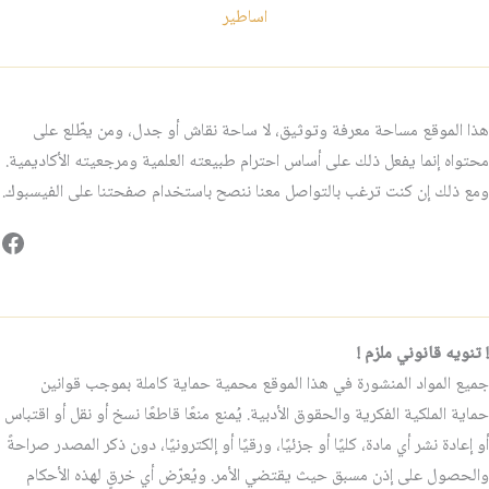
اساطير
هذا الموقع مساحة معرفة وتوثيق، لا ساحة نقاش أو جدل، ومن يطّلع على
محتواه إنما يفعل ذلك على أساس احترام طبيعته العلمية ومرجعيته الأكاديمية.
ومع ذلك إن كنت ترغب بالتواصل معنا ننصح باستخدام صفحتنا على الفيسبوك.
فيس
! تنويه قانوني ملزم !
جميع المواد المنشورة في هذا الموقع محمية حماية كاملة بموجب قوانين
حماية الملكية الفكرية والحقوق الأدبية. يُمنع منعًا قاطعًا نسخ أو نقل أو اقتباس
أو إعادة نشر أي مادة، كليًا أو جزئيًا، ورقيًا أو إلكترونيًا، دون ذكر المصدر صراحةً
والحصول على إذن مسبق حيث يقتضي الأمر. ويُعرّض أي خرقٍ لهذه الأحكام