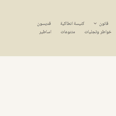
قانون
كنيسة انطاكية
قديسون
خواطر وتجليات
متنوعات
اساطير