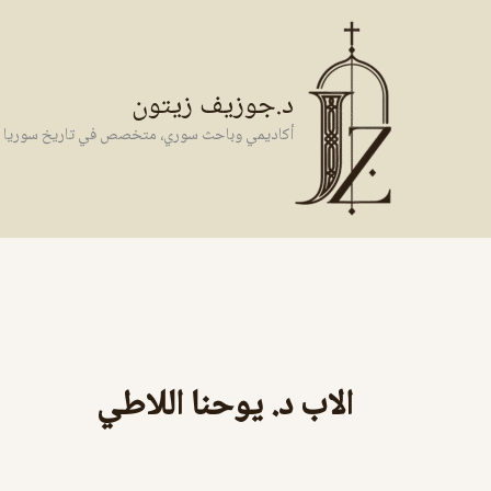
خطي
لى
لمحتوى
د.جوزيف زيتون
أكاديمي وباحث سوري، متخصص في تاريخ سوريا وال
الاب د. يوحنا اللاطي