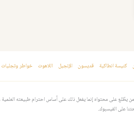
كنيسة انطاكية
قديسون
الإنجيل
اللاهوت
خواطر وتجليات
 يطّلع على محتواه إنما يفعل ذلك على أساس احترام طبيعته العلمية و
نا على الفيسبوك.