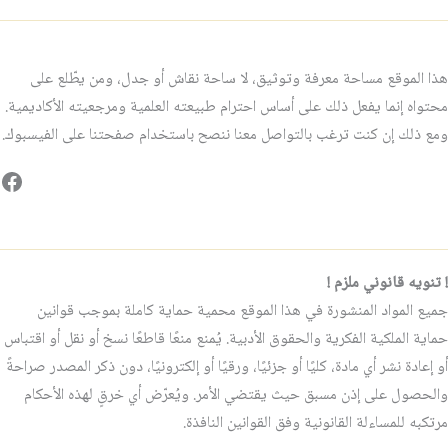
هذا الموقع مساحة معرفة وتوثيق، لا ساحة نقاش أو جدل، ومن يطّلع على
محتواه إنما يفعل ذلك على أساس احترام طبيعته العلمية ومرجعيته الأكاديمية.
ومع ذلك إن كنت ترغب بالتواصل معنا ننصح باستخدام صفحتنا على الفيسبوك.
فيس
! تنويه قانوني ملزم !
جميع المواد المنشورة في هذا الموقع محمية حماية كاملة بموجب قوانين
حماية الملكية الفكرية والحقوق الأدبية. يُمنع منعًا قاطعًا نسخ أو نقل أو اقتباس
أو إعادة نشر أي مادة، كليًا أو جزئيًا، ورقيًا أو إلكترونيًا، دون ذكر المصدر صراحةً
والحصول على إذن مسبق حيث يقتضي الأمر. ويُعرّض أي خرقٍ لهذه الأحكام
مرتكبه للمساءلة القانونية وفق القوانين النافذة.