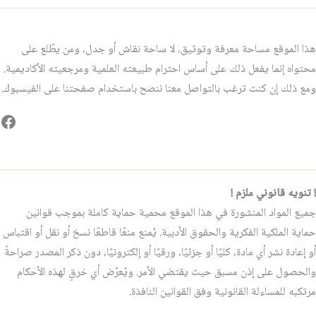
هذا الموقع مساحة معرفة وتوثيق، لا ساحة نقاش أو جدل، ومن يطّلع على
محتواه إنما يفعل ذلك على أساس احترام طبيعته العلمية ومرجعيته الأكاديمية.
ومع ذلك إن كنت ترغب بالتواصل معنا ننصح باستخدام صفحتنا على الفيسبوك.
فيس
! تنويه قانوني ملزم !
جميع المواد المنشورة في هذا الموقع محمية حماية كاملة بموجب قوانين
حماية الملكية الفكرية والحقوق الأدبية. يُمنع منعًا قاطعًا نسخ أو نقل أو اقتباس
أو إعادة نشر أي مادة، كليًا أو جزئيًا، ورقيًا أو إلكترونيًا، دون ذكر المصدر صراحةً
والحصول على إذن مسبق حيث يقتضي الأمر. ويُعرّض أي خرقٍ لهذه الأحكام
مرتكبه للمساءلة القانونية وفق القوانين النافذة.