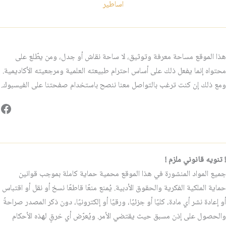
اساطير
هذا الموقع مساحة معرفة وتوثيق، لا ساحة نقاش أو جدل، ومن يطّلع على
محتواه إنما يفعل ذلك على أساس احترام طبيعته العلمية ومرجعيته الأكاديمية.
ومع ذلك إن كنت ترغب بالتواصل معنا ننصح باستخدام صفحتنا على الفيسبوك.
فيس
! تنويه قانوني ملزم !
جميع المواد المنشورة في هذا الموقع محمية حماية كاملة بموجب قوانين
حماية الملكية الفكرية والحقوق الأدبية. يُمنع منعًا قاطعًا نسخ أو نقل أو اقتباس
أو إعادة نشر أي مادة، كليًا أو جزئيًا، ورقيًا أو إلكترونيًا، دون ذكر المصدر صراحةً
والحصول على إذن مسبق حيث يقتضي الأمر. ويُعرّض أي خرقٍ لهذه الأحكام