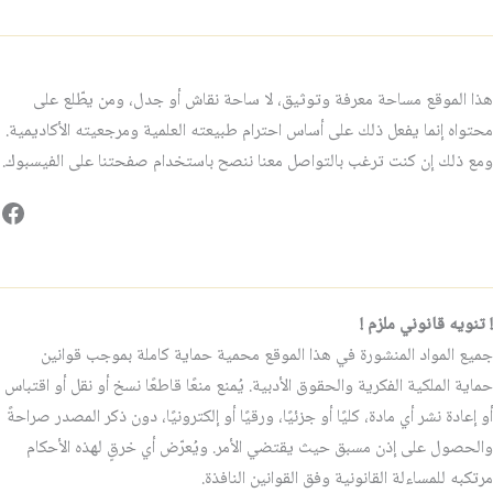
هذا الموقع مساحة معرفة وتوثيق، لا ساحة نقاش أو جدل، ومن يطّلع على
محتواه إنما يفعل ذلك على أساس احترام طبيعته العلمية ومرجعيته الأكاديمية.
ومع ذلك إن كنت ترغب بالتواصل معنا ننصح باستخدام صفحتنا على الفيسبوك.
فيس
! تنويه قانوني ملزم !
جميع المواد المنشورة في هذا الموقع محمية حماية كاملة بموجب قوانين
حماية الملكية الفكرية والحقوق الأدبية. يُمنع منعًا قاطعًا نسخ أو نقل أو اقتباس
أو إعادة نشر أي مادة، كليًا أو جزئيًا، ورقيًا أو إلكترونيًا، دون ذكر المصدر صراحةً
والحصول على إذن مسبق حيث يقتضي الأمر. ويُعرّض أي خرقٍ لهذه الأحكام
مرتكبه للمساءلة القانونية وفق القوانين النافذة.