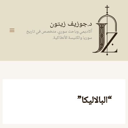
خطي
لى
لمحتوى
د.جوزيف زيتون
أكاديمي وباحث سوري، متخصص في تاريخ
سوريا والكنيسة الأنطاكية.
“البالاليكا”