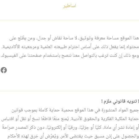
اساطير
هذا الموقع مساحة معرفة وتوثيق، لا ساحة نقاش أو جدل، ومن يطّلع على
محتواه إنما يفعل ذلك على أساس احترام طبيعته العلمية ومرجعيته الأكاديمية.
ومع ذلك إن كنت ترغب بالتواصل معنا ننصح باستخدام صفحتنا على الفيسبوك.
فيس
! تنويه قانوني ملزم !
جميع المواد المنشورة في هذا الموقع محمية حماية كاملة بموجب قوانين
حماية الملكية الفكرية والحقوق الأدبية. يُمنع منعًا قاطعًا نسخ أو نقل أو اقتباس
أو إعادة نشر أي مادة، كليًا أو جزئيًا، ورقيًا أو إلكترونيًا، دون ذكر المصدر صراحةً
والحصول على إذن مسبق حيث يقتضي الأمر. ويُعرّض أي خرقٍ لهذه الأحكام